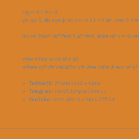
समुदाय में शामिल हों
द्वार खुले हैं, और ज़्यूस इंतज़ार कर रहा है। चाहे आप टम्बल के 
याद रखें, बिजली जहाँ गिरनी है वहीं गिरेगी, लेकिन सही ज्ञान के 
सोशल मीडिया पर हमें फॉलो करें
नवीनतम बड़ी जीत वाले वीडियो और बोनस ड्रॉप्स के साथ बने रहें:
Twitter/X:
@GateSlotOlympus
Telegram:
t.me/OlympusSlotHub
YouTube:
Gate Slot Olympus Official