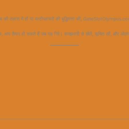
रोमांच की तलाश में हों या मल्टीप्लायरों की बुद्धिमत्ता की, GateSlotOlympus
साथ, आप तैयार हो सकते हैं जब यह गिरे। समझदारी से खेलें, सूचित रहें, और ओलंप