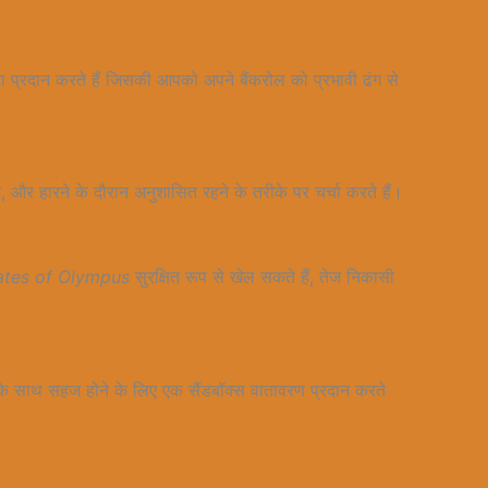
्रदान करते हैं जिसकी आपको अपने बैंकरोल को प्रभावी ढंग से
ष, और हारने के दौरान अनुशासित रहने के तरीके पर चर्चा करते हैं।
tes of Olympus
सुरक्षित रूप से खेल सकते हैं, तेज निकासी
ं के साथ सहज होने के लिए एक सैंडबॉक्स वातावरण प्रदान करते