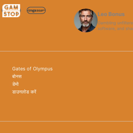
Leo Bonus
Gambling unfiltere
software, and sha
Gates of Olympus
बोनस
डेमो
डाउनलोड करें