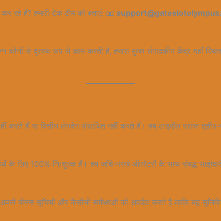
कर रहे हैं? हमारी टेक टीम को बताएं: 📧
support@gateslotolympus
 कोनों से दूरस्थ रूप से काम करती है, हमारा मुख्य संपादकीय केंद्र यहाँ स्
ं करते हैं या वित्तीय लेनदेन संसाधित नहीं करते हैं। हम लाइसेंस प्राप्त तृतीय
ओं के लिए 100% निःशुल्क हैं। हम जाँचे-परखे ऑपरेटरों के साथ संबद्ध साझेदारी द
अपनी बोनस सूचियों और कैसीनो समीक्षाओं को अपडेट करते हैं ताकि यह सुनि