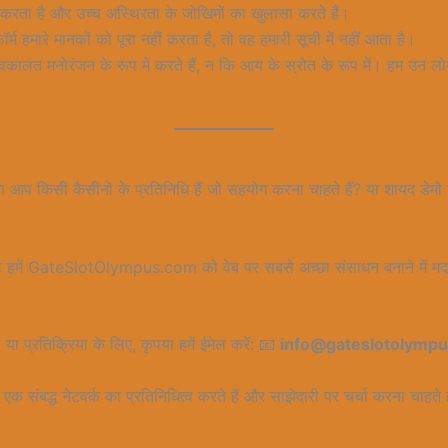
म करता है और उच्च अस्थिरता के जोखिमों का खुलासा करते हैं।
़ॉर्म हमारे मानकों को पूरा नहीं करता है, तो वह हमारी सूची में नहीं आता है।
वकालत मनोरंजन के रूप में करते हैं, न कि आय के स्रोत के रूप में। हम उन लोगों
? क्या आप किसी कैसीनो के प्रतिनिधि हैं जो सहयोग करना चाहते हैं? या शाय
दृष्टि हमें GateSlotOlympus.com को वेब पर सबसे अच्छा संसाधन बनाने में म
वों या प्रतिक्रिया के लिए, कृपया हमें ईमेल करें: 📧
info@gateslotolymp
 एक संबद्ध नेटवर्क का प्रतिनिधित्व करते हैं और साझेदारी पर चर्चा करना चाहते है