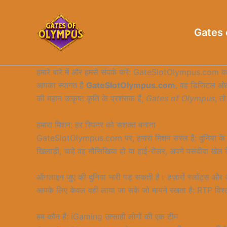
Skip
to
Gates 
content
हमारे बारे में और हमसे संपर्क करें: GateSlotOlympus.com का
आपका स्वागत है
GateSlotOlympus.com
, वह डिजिटल ओलं
की महान उत्कृष्ट कृति के प्रशंसक हैं,
Gates of Olympus
, त
हमारा मिशन: हर स्पिनर को सशक्त बनाना
GateSlotOlympus.com पर, हमारा मिशन सरल है: दुनिया के सबसे
खिलाड़ी, चाहे वह नौसिखिया हो या हाई-रोलर, अपने पसंदीदा खेल के
ऑनलाइन जुए की दुनिया भारी पड़ सकती है। हज़ारों स्लॉट्स और अंत
आपके लिए केवल वही लाया जा सके जो मायने रखता है: RTP विश्ल
हम कौन हैं: iGaming उत्साही लोगों की एक टीम