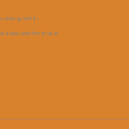
.com आपका दृढ़ साथी है।
स के देवता आपके स्पिन का पक्ष लें!