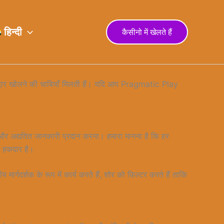
हिन्दी
कैसीनो में खेलते हैं
 द्वार खोलने की चाबियाँ मिलती हैं। यदि आप Pragmatic Play
और अद्यतित जानकारी प्रदान करना। हमारा मानना है कि हर
का हकदार है।
गदर्शक के रूप में कार्य करते हैं, शोर को फ़िल्टर करते हैं ताकि