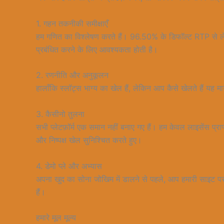
1. गहन तकनीकी समीक्षाएँ
हम गणित का विश्लेषण करते हैं। 96.50% के डिफॉल्ट RTP से ल
प्रबंधित करने के लिए आवश्यकता होती है।
2. रणनीति और अनुकूलन
हालाँकि स्लॉट्स भाग्य का खेल हैं, लेकिन आप कैसे खेलते हैं यह म
3. कैसीनो तुलना
सभी प्लेटफ़ॉर्म एक समान नहीं बनाए गए हैं। हम केवल लाइसेंस प्र
और निष्पक्ष खेल सुनिश्चित करते हुए।
4. डेमो प्ले और अभ्यास
अपना खुद का सोना जोखिम में डालने से पहले, आप हमारी साइट पर 
हैं।
हमारे मूल मूल्य