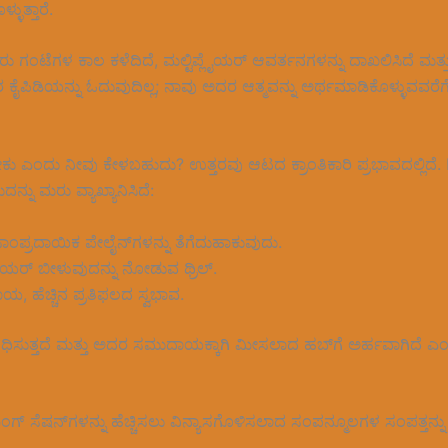
ುತ್ತಾರೆ.
ಾರು ಗಂಟೆಗಳ ಕಾಲ ಕಳೆದಿದೆ, ಮಲ್ಟಿಪ್ಲೈಯರ್ ಆವರ್ತನಗಳನ್ನು ದಾಖಲಿಸಿದೆ ಮತ
ಕೈಪಿಡಿಯನ್ನು ಓದುವುದಿಲ್ಲ; ನಾವು ಅದರ ಆತ್ಮವನ್ನು ಅರ್ಥಮಾಡಿಕೊಳ್ಳುವವರೆಗೆ
ಬೇಕು ಎಂದು ನೀವು ಕೇಳಬಹುದು? ಉತ್ತರವು ಆಟದ ಕ್ರಾಂತಿಕಾರಿ ಪ್ರಭಾವದಲ್ಲಿದ
ದನ್ನು ಮರು ವ್ಯಾಖ್ಯಾನಿಸಿದೆ:
ಿ ಸಾಂಪ್ರದಾಯಿಕ ಪೇಲೈನ್‌ಗಳನ್ನು ತೆಗೆದುಹಾಕುವುದು.
ಲೈಯರ್ ಬೀಳುವುದನ್ನು ನೋಡುವ ಥ್ರಿಲ್.
ಪಾಯ, ಹೆಚ್ಚಿನ ಪ್ರತಿಫಲದ ಸ್ವಭಾವ.
ನಿಧಿಸುತ್ತದೆ ಮತ್ತು ಅದರ ಸಮುದಾಯಕ್ಕಾಗಿ ಮೀಸಲಾದ ಹಬ್‌ಗೆ ಅರ್ಹವಾಗಿದೆ ಎಂ
ಂಗ್ ಸೆಷನ್‌ಗಳನ್ನು ಹೆಚ್ಚಿಸಲು ವಿನ್ಯಾಸಗೊಳಿಸಲಾದ ಸಂಪನ್ಮೂಲಗಳ ಸಂಪತ್ತನ್