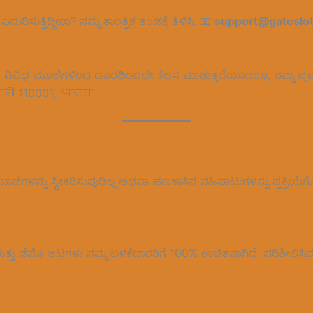
ರಿಸುತ್ತಿದ್ದೀರಾ? ನಮ್ಮ ತಾಂತ್ರಿಕ ತಂಡಕ್ಕೆ ತಿಳಿಸಿ: 📧
support@gateslo
 ವಿವಿಧ ಮೂಲೆಗಳಿಂದ ದೂರದಿಂದಲೇ ಕೆಲಸ ಮಾಡುತ್ತದೆಯಾದರೂ, ನಮ್ಮ ಪ್ರ
ली 110001, भारत
ನಾವು ಬಾಜಿಗಳನ್ನು ಸ್ವೀಕರಿಸುವುದಿಲ್ಲ ಅಥವಾ ಹಣಕಾಸಿನ ವಹಿವಾಟುಗಳನ್ನು ಪ್ರ
 ಮತ್ತು ಡೆಮೊ ಆಟಗಳು ನಮ್ಮ ಬಳಕೆದಾರರಿಗೆ 100% ಉಚಿತವಾಗಿದೆ. ಪರಿಶೀಲಿಸ