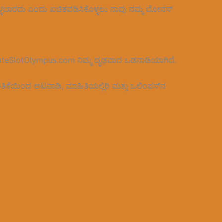
ಳ್ಳಬಾರದು ಎಂದು ಖಚಿತಪಡಿಸಿಕೊಳ್ಳಲು ನಾವು ನಮ್ಮ ಬೋನಸ್
ರಲಿ, GateSlotOlympus.com ನಿಮ್ಮ ದೃಢವಾದ ಒಡನಾಡಿಯಾಗಿದೆ.
ಿಕೆಯಿಂದ ಆಟವಾಡಿ, ಮಾಹಿತಿಯಲ್ಲಿರಿ ಮತ್ತು ಒಲಿಂಪಸ್‌ನ