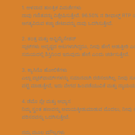
1. ಆಳವಾದ ತಾಂತ್ರಿಕ ವಿಮರ್ಶೆಗಳು
ನಾವು ಗಣಿತವನ್ನು ವಿಶ್ಲೇಷಿಸುತ್ತೇವೆ. 96.50% ನ ಡೀಫಾಲ್ಟ್ RTP 
ಅಗತ್ಯವಿರುವ ಕಚ್ಚಾ ಡೇಟಾವನ್ನು ನಾವು ಒದಗಿಸುತ್ತೇವೆ.
2. ತಂತ್ರ ಮತ್ತು ಆಪ್ಟಿಮೈಸೇಶನ್
ಸ್ಲಾಟ್‌ಗಳು ಅದೃಷ್ಟದ ಆಟಗಳಾಗಿದ್ದರೂ, ನೀವು ಹೇಗೆ ಆಡುತ್ತೀರಿ 
ಸಮಯದಲ್ಲಿ ಶಿಸ್ತಿನಿಂದ ಇರುವುದು ಹೇಗೆ ಎಂದು ಚರ್ಚಿಸುತ್ತೇವೆ.
3. ಕ್ಯಾಸಿನೊ ಹೋಲಿಕೆಗಳು
ಎಲ್ಲಾ ಪ್ಲಾಟ್‌ಫಾರ್ಮ್‌ಗಳನ್ನು ಸಮಾನವಾಗಿ ರಚಿಸಲಾಗಿಲ್ಲ. ನೀವು ಸುರ
ಪಟ್ಟಿ ಮಾಡುತ್ತೇವೆ, ಇದು ವೇಗದ ಹಿಂಪಡೆಯುವಿಕೆ ಮತ್ತು ನ್ಯಾಯಯ
4. ಡೆಮೊ ಪ್ಲೇ ಮತ್ತು ಅಭ್ಯಾಸ
ನಿಮ್ಮ ಸ್ವಂತ ಹಣವನ್ನು ಅಪಾಯಕ್ಕೀಡುಮಾಡುವ ಮೊದಲು, ನೀವು ನಮ್ಮ
ಪರಿಸರವನ್ನು ಒದಗಿಸುತ್ತೇವೆ.
ನಮ್ಮ ಮೂಲ ಮೌಲ್ಯಗಳು