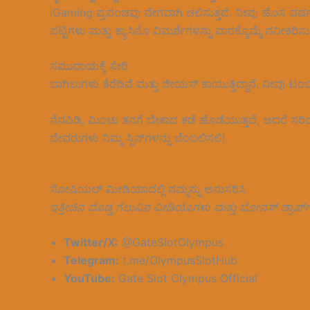
iGaming ಪ್ರಪಂಚವು ವೇಗವಾಗಿ ಚಲಿಸುತ್ತದೆ. ನೀವು ಹೊಸ ವರ
ಪಟ್ಟಿಗಳು ಮತ್ತು ಕ್ಯಾಸಿನೊ ವಿಮರ್ಶೆಗಳನ್ನು ವಾರಕ್ಕೊಮ್ಮೆ ನವೀಕರಿಸುತ್
ಸಮುದಾಯಕ್ಕೆ ಸೇರಿ
ಬಾಗಿಲುಗಳು ತೆರೆದಿವೆ ಮತ್ತು ಜೀಯಸ್ ಕಾಯುತ್ತಿದ್ದಾನೆ. ನೀವು ಟ
ನೆನಪಿಡಿ, ಮಿಂಚು ತನಗೆ ಬೇಕಾದ ಕಡೆ ಹೊಡೆಯುತ್ತದೆ, ಆದರೆ ಸರ
ದೇವರುಗಳು ನಿಮ್ಮ ಸ್ಪಿನ್‌ಗಳನ್ನು ಬೆಂಬಲಿಸಲಿ!
ಸೋಷಿಯಲ್ ಮೀಡಿಯಾದಲ್ಲಿ ನಮ್ಮನ್ನು ಅನುಸರಿಸಿ
ಇತ್ತೀಚಿನ ದೊಡ್ಡ ಗೆಲುವಿನ ವೀಡಿಯೊಗಳು ಮತ್ತು ಬೋನಸ್ ಡ್ರಾಪ್‌
Twitter/X:
@GateSlotOlympus
Telegram:
t.me/OlympusSlotHub
YouTube:
Gate Slot Olympus Official