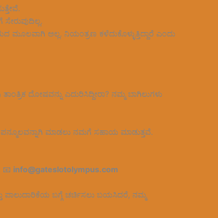
್ತೇವೆ.
ೆ ಸೇರುವುದಿಲ್ಲ.
 ಮೂಲವಾಗಿ ಅಲ್ಲ. ನಿಯಂತ್ರಣ ಕಳೆದುಕೊಳ್ಳುತ್ತಿದ್ದಾರೆ ಎಂದು
 ತಾಂತ್ರಿಕ ದೋಷವನ್ನು ಎದುರಿಸಿದ್ದೀರಾ? ನಮ್ಮ ಬಾಗಿಲುಗಳು
 ಸಂಪನ್ಮೂಲವನ್ನಾಗಿ ಮಾಡಲು ನಮಗೆ ಸಹಾಯ ಮಾಡುತ್ತವೆ.
: 📧
info@gateslotolympus.com
ತ್ತು ಪಾಲುದಾರಿಕೆಯ ಬಗ್ಗೆ ಚರ್ಚಿಸಲು ಬಯಸಿದರೆ, ನಮ್ಮ