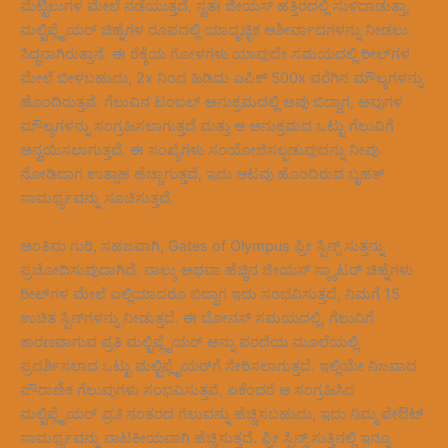
ಮೆಟ್ಟಿಲುಗಳ ಮೇಲೆ ನಡೆಯುತ್ತದೆ, ಸ್ವತಃ ಜೀಯಸ್ ಹತ್ತಿರದಲ್ಲಿ ಸುಳಿದಾಡುತ್ತಾ,
ಮಲ್ಟಿಪ್ಲೈಯರ್ ಚಿಹ್ನೆಗಳ ರೂಪದಲ್ಲಿ ಯಾದೃಚ್ಛಿಕ ಆಶೀರ್ವಾದಗಳನ್ನು ನೀಡಲು
ಸಿದ್ಧನಾಗಿರುತ್ತಾನೆ. ಈ ರೆಕ್ಕೆಯ ಗೋಳಗಳು ಯಾವುದೇ ಸಮಯದಲ್ಲಿ ರೀಲ್‌ಗಳ
ಮೇಲೆ ಬೀಳಬಹುದು, 2x ನಿಂದ ಹಿಡಿದು ಎಪಿಕ್ 500x ವರೆಗಿನ ಮೌಲ್ಯಗಳನ್ನು
ಹೊಂದಿರುತ್ತವೆ. ಗೆಲುವಿನ ಟಂಬಲ್ ಅನುಕ್ರಮದಲ್ಲಿ ಅವು ಬಿದ್ದಾಗ, ಅವುಗಳ
ಮೌಲ್ಯಗಳನ್ನು ಸಂಗ್ರಹಿಸಲಾಗುತ್ತದೆ ಮತ್ತು ಆ ಅನುಕ್ರಮದ ಒಟ್ಟು ಗೆಲುವಿಗೆ
ಅನ್ವಯಿಸಲಾಗುತ್ತದೆ. ಈ ಸಂಖ್ಯೆಗಳು ಸಂಯೋಜಿಸಲ್ಪಡುವುದನ್ನು ನೀವು
ನೋಡಿದಾಗ ಉತ್ಸಾಹ ಹೆಚ್ಚಾಗುತ್ತದೆ, ಇದು ಆಟವು ಹೊಂದಿರುವ ಬೃಹತ್
ಸಾಮರ್ಥ್ಯವನ್ನು ಸೂಚಿಸುತ್ತದೆ.
ಅಂತಿಮ ಗುರಿ, ಸಹಜವಾಗಿ, Gates of Olympus ಫ್ರೀ ಸ್ಪಿನ್ಸ್ ಸುತ್ತನ್ನು
ಪ್ರಚೋದಿಸುವುದಾಗಿದೆ. ನಾಲ್ಕು ಅಥವಾ ಹೆಚ್ಚಿನ ಜೀಯಸ್ ಸ್ಕ್ಯಾಟರ್ ಚಿಹ್ನೆಗಳು
ರೀಲ್‌ಗಳ ಮೇಲೆ ಎಲ್ಲಿಯಾದರೂ ಬಿದ್ದಾಗ ಇದು ಸಂಭವಿಸುತ್ತದೆ, ನಿಮಗೆ 15
ಉಚಿತ ಸ್ಪಿನ್‌ಗಳನ್ನು ನೀಡುತ್ತದೆ. ಈ ಬೋನಸ್ ಸಮಯದಲ್ಲಿ, ಗೆಲುವಿಗೆ
ಕಾರಣವಾಗುವ ಪ್ರತಿ ಮಲ್ಟಿಪ್ಲೈಯರ್ ಅನ್ನು ಪರದೆಯ ಮೂಲೆಯಲ್ಲಿ
ಪ್ರದರ್ಶಿಸಲಾದ ಒಟ್ಟು ಮಲ್ಟಿಪ್ಲೈಯರ್‌ಗೆ ಸೇರಿಸಲಾಗುತ್ತದೆ. ಇಲ್ಲಿಯೇ ನಿಜವಾದ
ಪೌರಾಣಿಕ ಗೆಲುವುಗಳು ಸಂಭವಿಸುತ್ತವೆ, ಏಕೆಂದರೆ ಆ ಸಂಗ್ರಹಿಸಿದ
ಮಲ್ಟಿಪ್ಲೈಯರ್
ಪ್ರತಿ
ನಂತರದ ಗೆಲುವನ್ನು ಹೆಚ್ಚಿಸಬಹುದು, ಇದು ನಿಮ್ಮ ಪೇಔಟ್
ಸಾಮರ್ಥ್ಯವನ್ನು ನಾಟಕೀಯವಾಗಿ ಹೆಚ್ಚಿಸುತ್ತದೆ. ಫ್ರೀ ಸ್ಪಿನ್ಸ್ ಸುತ್ತಿನಲ್ಲಿ ಇನ್ನೂ