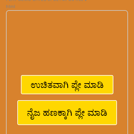
html
ಉಚಿತವಾಗಿ ಪ್ಲೇ ಮಾಡಿ
ನೈಜ ಹಣಕ್ಕಾಗಿ ಪ್ಲೇ ಮಾಡಿ