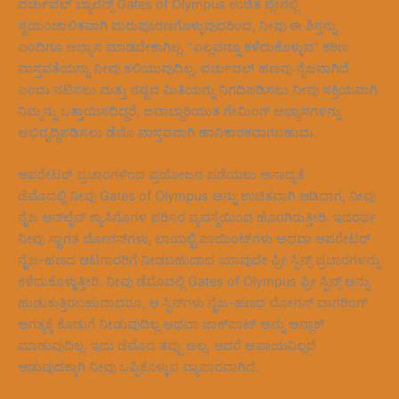
ವರ್ಚುವಲ್ ಬ್ಯಾಲೆನ್ಸ್ Gates of Olympus ಉಚಿತ ಪ್ಲೇನಲ್ಲಿ
ಸ್ವಯಂಚಾಲಿತವಾಗಿ ಮರುಪೂರಣಗೊಳ್ಳುವುದರಿಂದ, ನೀವು ಈ ಶಿಸ್ತನ್ನು
ಎಂದಿಗೂ ಅಭ್ಯಾಸ ಮಾಡಬೇಕಾಗಿಲ್ಲ. “ಎಲ್ಲವನ್ನೂ ಕಳೆದುಕೊಳ್ಳುವ” ಕಠಿಣ
ವಾಸ್ತವತೆಯನ್ನು ನೀವು ಕಲಿಯುವುದಿಲ್ಲ. ವರ್ಚುವಲ್ ಹಣವು ನೈಜವಾಗಿದೆ
ಎಂದು ನಟಿಸಲು ಮತ್ತು ನಷ್ಟದ ಮಿತಿಯನ್ನು ನಿಗದಿಪಡಿಸಲು ನೀವು ಸಕ್ರಿಯವಾಗಿ
ನಿಮ್ಮನ್ನು ಒತ್ತಾಯಿಸದಿದ್ದರೆ, ಜವಾಬ್ದಾರಿಯುತ ಗೇಮಿಂಗ್ ಅಭ್ಯಾಸಗಳನ್ನು
ಅಭಿವೃದ್ಧಿಪಡಿಸಲು ಡೆಮೊ ವಾಸ್ತವವಾಗಿ ಹಾನಿಕಾರಕವಾಗಬಹುದು.
ಆಪರೇಟರ್ ಪ್ರಚಾರಗಳಿಂದ ಪ್ರಯೋಜನ ಪಡೆಯಲು ಅಸಾಧ್ಯತೆ
ಡೆಮೊದಲ್ಲಿ ನೀವು Gates of Olympus ಅನ್ನು ಉಚಿತವಾಗಿ ಆಡಿದಾಗ, ನೀವು
ನೈಜ ಆನ್‌ಲೈನ್ ಕ್ಯಾಸಿನೊಗಳ ಪರಿಸರ ವ್ಯವಸ್ಥೆಯಿಂದ ಹೊರಗಿರುತ್ತೀರಿ. ಇದರರ್ಥ
ನೀವು ಸ್ವಾಗತ ಬೋನಸ್‌ಗಳು, ಲಾಯಲ್ಟಿ ಪಾಯಿಂಟ್‌ಗಳು ಅಥವಾ ಆಪರೇಟರ್
ನೈಜ-ಹಣದ ಆಟಗಾರರಿಗೆ ನೀಡಬಹುದಾದ ಯಾವುದೇ ಫ್ರೀ ಸ್ಪಿನ್ಸ್ ಪ್ರಚಾರಗಳನ್ನು
ಕಳೆದುಕೊಳ್ಳುತ್ತೀರಿ. ನೀವು ಡೆಮೊದಲ್ಲಿ Gates of Olympus ಫ್ರೀ ಸ್ಪಿನ್ಸ್ ಅನ್ನು
ಹುಡುಕುತ್ತಿರಬಹುದಾದರೂ, ಆ ಸ್ಪಿನ್‌ಗಳು ನೈಜ-ಹಣದ ಬೋನಸ್ ವಾಗರಿಂಗ್
ಅಗತ್ಯಕ್ಕೆ ಕೊಡುಗೆ ನೀಡುವುದಿಲ್ಲ ಅಥವಾ ಜಾಕ್‌ಪಾಟ್ ಅನ್ನು ಅನ್ಲಾಕ್
ಮಾಡುವುದಿಲ್ಲ. ಇದು ಡೆಮೊದ ತಪ್ಪು ಅಲ್ಲ, ಆದರೆ ಅಪಾಯವಿಲ್ಲದೆ
ಆಡುವುದಕ್ಕಾಗಿ ನೀವು ಒಪ್ಪಿಕೊಳ್ಳುವ ವ್ಯಾಪಾರವಾಗಿದೆ.