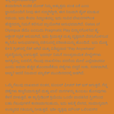
ತಯಾರಿಗಾಗಿ ಉಚಿತ ಮೋಡ್ ನಿಮ್ಮ ಅತ್ಯುತ್ತಮ ಪಂತ ಏಕೆ ಎಂಬ
ಜ್ಞಾನದೊಂದಿಗೆ ನೀವು ಈಗ ಸಜ್ಜಾಗಿದ್ದೀರಿ, ಈಗ ನಿಜವಾಗಿ ಡೈವ್ ಮಾಡುವ
ಸಮಯ. ಇದು ಕೇವಲ ಸಿದ್ಧಾಂತವಲ್ಲ; ಇದು ಸಾವಿರ ಲೇಖನಗಳಿಗಿಂತ
ಹೆಚ್ಚಿನದನ್ನು ನಿಮಗೆ ಕಲಿಸುವ ಪ್ರಾಯೋಗಿಕ ಅನುಭವವಾಗಿದೆ. Gates of
Olympus ಡೆಮೊ ಎಂಬುದು Pragmatic Play ವಿನ್ಯಾಸಗೊಳಿಸಿದ ಹೈ-
ಆಕ್ಟೇನ್ ಸ್ಲಾಟ್ ಆಟವಾಗಿದೆ, ಇದು ಕ್ರಿಯಾತ್ಮಕ ಮತ್ತು ದೃಶ್ಯವಾಗಿ ಬೆರಗುಗೊಳಿಸುವ
ಕ್ಯಾಸಿನೊ ಅನುಭವಗಳನ್ನು ರಚಿಸುವಲ್ಲಿ ಪರಿಣತಿಯನ್ನು ಹೊಂದಿದೆ. ಇದು ದೊಡ್ಡ
6×5 ಗ್ರಿಡ್‌ನಲ್ಲಿ ಸೆಟ್ ಆಗಿದೆ ಮತ್ತು ವಿಶಿಷ್ಟವಾದ “Pay Anywhere”
ವ್ಯವಸ್ಥೆಯನ್ನು ಬಳಸುತ್ತದೆ. ಇದರರ್ಥ ನಿಮಗೆ ಸಾಂಪ್ರದಾಯಿಕ ಪೇಲೈನ್‌ಗಳು
ಅಗತ್ಯವಿಲ್ಲ; ಬದಲಿಗೆ, ಗೆಲುವು ದಾಖಲಿಸಲು ಪರದೆಯ ಮೇಲೆ
ಎಲ್ಲಿಯಾದರೂ
ಎಂಟು ಅಥವಾ ಹೆಚ್ಚಿನ ಹೊಂದಾಣಿಕೆಯ ಚಿಹ್ನೆಗಳು ಬಿದ್ದರೆ ಸಾಕು. ಸರಳವಾಗಿದೆ,
ಅಲ್ವಾ? ಆದರೆ ನಿಜವಾದ ಮ್ಯಾಜಿಕ್ ಮುಂದಿನದರಲ್ಲಿ ಅಡಗಿದೆ.
ಒಮ್ಮೆ ಗೆಲುವು ದಾಖಲಾದ ನಂತರ, ಟಂಬಲ್ ಫೀಚರ್ ಕಿಕ್ ಇನ್ ಆಗುತ್ತದೆ. ಗೆದ್ದ
ಚಿಹ್ನೆಗಳು ಕಣ್ಮರೆಯಾಗುತ್ತವೆ ಮತ್ತು ಖಾಲಿ ಜಾಗಗಳನ್ನು ತುಂಬಲು ಹೊಸವುಗಳು
ಕೆಳಗೆ ಬೀಳುತ್ತವೆ. ಈ ಕ್ಯಾಸ್ಕೇಡಿಂಗ್ ಕ್ರಿಯೆಯು ಒಂದೇ ಪಾವತಿಸಿದ ಸ್ಪಿನ್‌ನಿಂದ
ಬಹು ಗೆಲುವುಗಳಿಗೆ ಕಾರಣವಾಗಬಹುದು, ಇದು ಆಟಕ್ಕೆ ವೇಗದ, ಸಾಮಾನ್ಯವಾಗಿ
ಉನ್ಮಾದದ ಗತಿಯನ್ನು ನೀಡುತ್ತದೆ. ಇಡೀ ದೃಶ್ಯವು ಮೌಂಟ್ ಒಲಿಂಪಸ್‌ನ