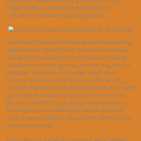
ಉಳಿದಿದೆ. ಇದು ಅತ್ಯಗತ್ಯ ಏಕೆಂದರೆ ನೀವು ನೈಜ ಪಣಗಳೊಂದಿಗೆ ನಿಮ್ಮ
ಅದೃಷ್ಟವನ್ನು ಪರೀಕ್ಷಿಸಲು ನಿರ್ಧರಿಸಿದಾಗ ಇಲ್ಲಿ ನೀವು ಪಡೆಯುವ
ಒಳನೋಟಗಳು ನಿಜವಾಗಿಯೂ ಅನ್ವಯವಾಗುತ್ತವೆ ಎಂದರ್ಥ.
ಡೆಮೊ Gates of Olympus ನ ಸೌಂದರ್ಯವು ಅದರ ಪಾರದರ್ಶಕತೆ ಮತ್ತು
ಅಧಿಕೃತ ಅನುಭವದ ಬದ್ಧತೆಯಲ್ಲಿದೆ. ನೀವು ಸೈನ್ ಅಪ್ ಮಾಡುವ ಅಗತ್ಯವಿಲ್ಲ.
ನೀವು ಡೆಪಾಸಿಟ್ ಮಾಡುವ ಅಗತ್ಯವಿಲ್ಲ. ಮೋಜಿನ ಹಾದಿಯನ್ನು ತಡೆಯುವ
ಯಾವುದೇ ದೀರ್ಘ ನೋಂದಣಿ ಪ್ರಕ್ರಿಯೆ ಇಲ್ಲ. ಒಂದು ಕ್ಲಿಕ್, ಮತ್ತು ನೀವು ಸ್ಪಿನ್
ಮಾಡುತ್ತಿದ್ದೀರಿ. ಆಟವು ಬೇಗನೆ ಲೋಡ್ ಆಗುತ್ತದೆ, ತಕ್ಷಣವೇ ನಿಮಗೆ
ಉದಾರವಾದ (ಆದರೆ ಸಂಪೂರ್ಣವಾಗಿ ಕಾಲ್ಪನಿಕ) ಬ್ಯಾಂಕ್‌ರೋಲ್ ಅನ್ನು
ಒದಗಿಸುತ್ತದೆ. ನೀವು ಹಣವನ್ನು ಖಾಲಿ ಮಾಡಿದರೆ ಈ ಮೋಜಿನ-ಹಣದ ಬ್ಯಾಲೆನ್ಸ್
ಸ್ವಯಂಚಾಲಿತವಾಗಿ ಮರುಪೂರಣಗೊಳ್ಳುತ್ತದೆ, ಬಜೆಟ್ ನಿರ್ಬಂಧಗಳಿಂದಾಗಿ
ಮೌಂಟ್ ಒಲಿಂಪಸ್ ಕಡೆಗಿನ ನಿಮ್ಮ ಪ್ರಯಾಣವು ಎಂದಿಗೂ ಅವಧಿಗೆ ಮುನ್ನ
ಕೊನೆಗೊಳ್ಳುವುದಿಲ್ಲ ಎಂದು ಖಚಿತಪಡಿಸುತ್ತದೆ. ಯಾವುದೇ ಷರತ್ತುಗಳಿಲ್ಲದೆ
Gates of Olympus ಡೆಮೊವನ್ನು ಆಡಲು ಬಯಸುವ ಯಾರಿಗಾದರೂ ಇದು
ಅಂತಿಮ ಅನುಕೂಲವಾಗಿದೆ.
ಮೂಲ ರಚನೆಯ ಬಗ್ಗೆ ಕುತೂಹಲ ಹೊಂದಿರುವವರಿಗೆ, ಆಟವು “All Ways”