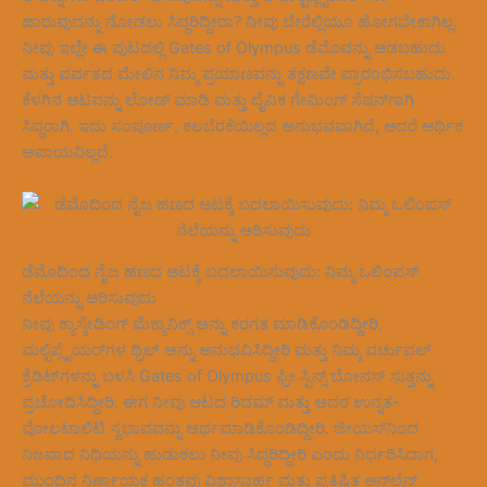
ಹಾರುವುದನ್ನು ನೋಡಲು ಸಿದ್ಧರಿದ್ದೀರಾ? ನೀವು ಬೇರೆಲ್ಲಿಯೂ ಹೋಗಬೇಕಾಗಿಲ್ಲ.
ನೀವು ಇಲ್ಲೇ ಈ ಪುಟದಲ್ಲಿ Gates of Olympus ಡೆಮೊವನ್ನು ಆಡಬಹುದು
ಮತ್ತು ಪರ್ವತದ ಮೇಲಿನ ನಿಮ್ಮ ಪ್ರಯಾಣವನ್ನು ತಕ್ಷಣವೇ ಪ್ರಾರಂಭಿಸಬಹುದು.
ಕೆಳಗಿನ ಆಟವನ್ನು ಲೋಡ್ ಮಾಡಿ ಮತ್ತು ದೈವಿಕ ಗೇಮಿಂಗ್ ಸೆಷನ್‌ಗಾಗಿ
ಸಿದ್ಧರಾಗಿ. ಇದು ಸಂಪೂರ್ಣ, ಕಲಬೆರಕೆಯಿಲ್ಲದ ಅನುಭವವಾಗಿದೆ, ಆದರೆ ಆರ್ಥಿಕ
ಅಪಾಯವಿಲ್ಲದೆ.
ಡೆಮೊದಿಂದ ನೈಜ ಹಣದ ಆಟಕ್ಕೆ ಬದಲಾಯಿಸುವುದು: ನಿಮ್ಮ ಒಲಿಂಪಸ್
ನೆಲೆಯನ್ನು ಆರಿಸುವುದು
ನೀವು ಕ್ಯಾಸ್ಕೇಡಿಂಗ್ ಮೆಕ್ಯಾನಿಕ್ಸ್ ಅನ್ನು ಕರಗತ ಮಾಡಿಕೊಂಡಿದ್ದೀರಿ,
ಮಲ್ಟಿಪ್ಲೈಯರ್‌ಗಳ ಥ್ರಿಲ್ ಅನ್ನು ಅನುಭವಿಸಿದ್ದೀರಿ ಮತ್ತು ನಿಮ್ಮ ವರ್ಚುವಲ್
ಕ್ರೆಡಿಟ್‌ಗಳನ್ನು ಬಳಸಿ Gates of Olympus ಫ್ರೀ ಸ್ಪಿನ್ಸ್ ಬೋನಸ್ ಸುತ್ತನ್ನು
ಪ್ರಚೋದಿಸಿದ್ದೀರಿ. ಈಗ ನೀವು ಆಟದ ರಿದಮ್ ಮತ್ತು ಅದರ ಉನ್ನತ-
ವೋಲಟಾಲಿಟಿ ಸ್ವಭಾವವನ್ನು ಅರ್ಥಮಾಡಿಕೊಂಡಿದ್ದೀರಿ. ಜೀಯಸ್‌ನಿಂದ
ನಿಜವಾದ ನಿಧಿಯನ್ನು ಹುಡುಕಲು ನೀವು ಸಿದ್ಧರಿದ್ದೀರಿ ಎಂದು ನಿರ್ಧರಿಸಿದಾಗ,
ಮುಂದಿನ ನಿರ್ಣಾಯಕ ಹಂತವು ವಿಶ್ವಾಸಾರ್ಹ ಮತ್ತು ಪ್ರತಿಷ್ಠಿತ ಆನ್‌ಲೈನ್