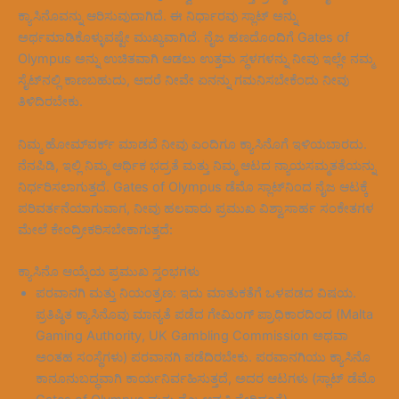
ಕ್ಯಾಸಿನೊವನ್ನು ಆರಿಸುವುದಾಗಿದೆ. ಈ ನಿರ್ಧಾರವು ಸ್ಲಾಟ್ ಅನ್ನು
ಅರ್ಥಮಾಡಿಕೊಳ್ಳುವಷ್ಟೇ ಮುಖ್ಯವಾಗಿದೆ. ನೈಜ ಹಣದೊಂದಿಗೆ Gates of
Olympus ಅನ್ನು ಉಚಿತವಾಗಿ ಆಡಲು ಉತ್ತಮ ಸ್ಥಳಗಳನ್ನು ನೀವು ಇಲ್ಲೇ ನಮ್ಮ
ಸೈಟ್‌ನಲ್ಲಿ ಕಾಣಬಹುದು, ಆದರೆ ನೀವೇ ಏನನ್ನು ಗಮನಿಸಬೇಕೆಂದು ನೀವು
ತಿಳಿದಿರಬೇಕು.
ನಿಮ್ಮ ಹೋಮ್‌ವರ್ಕ್ ಮಾಡದೆ ನೀವು ಎಂದಿಗೂ ಕ್ಯಾಸಿನೊಗೆ ಇಳಿಯಬಾರದು.
ನೆನಪಿಡಿ, ಇಲ್ಲಿ ನಿಮ್ಮ ಆರ್ಥಿಕ ಭದ್ರತೆ ಮತ್ತು ನಿಮ್ಮ ಆಟದ ನ್ಯಾಯಸಮ್ಮತತೆಯನ್ನು
ನಿರ್ಧರಿಸಲಾಗುತ್ತದೆ. Gates of Olympus ಡೆಮೊ ಸ್ಲಾಟ್‌ನಿಂದ ನೈಜ ಆಟಕ್ಕೆ
ಪರಿವರ್ತನೆಯಾಗುವಾಗ, ನೀವು ಹಲವಾರು ಪ್ರಮುಖ ವಿಶ್ವಾಸಾರ್ಹ ಸಂಕೇತಗಳ
ಮೇಲೆ ಕೇಂದ್ರೀಕರಿಸಬೇಕಾಗುತ್ತದೆ:
ಕ್ಯಾಸಿನೊ ಆಯ್ಕೆಯ ಪ್ರಮುಖ ಸ್ತಂಭಗಳು
ಪರವಾನಗಿ ಮತ್ತು ನಿಯಂತ್ರಣ: ಇದು ಮಾತುಕತೆಗೆ ಒಳಪಡದ ವಿಷಯ.
ಪ್ರತಿಷ್ಠಿತ ಕ್ಯಾಸಿನೊವು ಮಾನ್ಯತೆ ಪಡೆದ ಗೇಮಿಂಗ್ ಪ್ರಾಧಿಕಾರದಿಂದ (Malta
Gaming Authority, UK Gambling Commission ಅಥವಾ
ಅಂತಹ ಸಂಸ್ಥೆಗಳು) ಪರವಾನಗಿ ಪಡೆದಿರಬೇಕು. ಪರವಾನಗಿಯು ಕ್ಯಾಸಿನೊ
ಕಾನೂನುಬದ್ಧವಾಗಿ ಕಾರ್ಯನಿರ್ವಹಿಸುತ್ತದೆ, ಅದರ ಆಟಗಳು (ಸ್ಲಾಟ್ ಡೆಮೊ