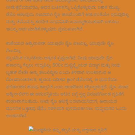
Gates of Olympus ಡೆಮೊ ಅಮೂಲ್ಯವಾದ ಅನುಭವವನ್ನು
ನೀಡುತ್ತದೆಯಾದರೂ, ಅದರ ಮಿತಿಗಳನ್ನು ಒಪ್ಪಿಕೊಳ್ಳುವುದು ಬಹಳ ಮುಖ್ಯ.
ಡೆಮೊ ಆಡುವುದು
ನಿಖರವಾಗಿ
ನೈಜ ಹಣದೊಂದಿಗೆ ಆಡುವಂತೆಯೇ ಇರುವುದಿಲ್ಲ
ಮತ್ತು ಡೆಮೊವನ್ನು ತರಬೇತಿ ಸಾಧನವಾಗಿ ಜವಾಬ್ದಾರಿಯುತವಾಗಿ ಬಳಸಲು
ಇದನ್ನು ಅರ್ಥಮಾಡಿಕೊಳ್ಳುವುದು ಪ್ರಮುಖವಾಗಿದೆ.
ಕಾಣೆಯಾದ ಅಡ್ರಿನಾಲಿನ್: ಯಾವುದೇ ನೈಜ ಪಣವಿಲ್ಲ, ಯಾವುದೇ ನೈಜ
ಗೆಲುವಿಲ್ಲ
ಪ್ರಾಥಮಿಕ ನ್ಯೂನತೆಯು ಅತ್ಯಂತ ಸ್ಪಷ್ಟವಾಗಿದೆ: ನೀವು ಯಾವುದೇ ನೈಜ
ಹಣವನ್ನು ಗೆಲ್ಲಲು ಸಾಧ್ಯವಿಲ್ಲ. 500x ಮಲ್ಟಿಪ್ಲೈಯರ್ ಬಿದ್ದಾಗ ಮತ್ತು ನೀವು
ಬೃಹತ್ ಪೇಡೇ ಅನ್ನು ತಲುಪಿದ್ದೀರಿ ಎಂದು ತಿಳಿದಾಗ ಉಂಟಾಗುವ ಆ
ರೋಮಾಂಚನಕಾರಿ, ಹೃದಯ ಬಡಿತದ ಕ್ಷಣ? ಡೆಮೊದಲ್ಲಿ, ಆ ಭಾವನೆಯು
ಫಲಿತಾಂಶದ ಹಣವು ಕಾಲ್ಪನಿಕ ಎಂಬ ಅಂಶದಿಂದ ತಗ್ಗಿಸಲ್ಪಡುತ್ತದೆ. ನೈಜ-ಪಣದ
ಅಡ್ರಿನಾಲಿನ್‌ನ ಈ ಅನುಪಸ್ಥಿತಿಯು ಆಟದ ಬಗ್ಗೆ ಸ್ವಲ್ಪ ವಿರೂಪಗೊಂಡ ಗ್ರಹಿಕೆಗೆ
ಕಾರಣವಾಗಬಹುದು. ನೀವು ನೈಜ ಆಟಕ್ಕೆ ಬದಲಾಯಿಸಿದಾಗ, ಅಪಾಯದ
ಮಾನಸಿಕ ಒತ್ತಡವು ಡೆಮೊ ಸರಳವಾಗಿ ಪುನರಾವರ್ತಿಸಲು ಸಾಧ್ಯವಾಗದ ಒಂದು
ಅಂಶವಾಗಿದೆ.