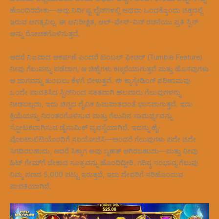
ಹೊಂದಿರಬೇಕು—ಅವು ನಿರ್ದಿಷ್ಟ ಲೈನ್‌ಗಳಲ್ಲಿ ಅಥವಾ ಒಂದಕ್ಕೊಂದು ಪಕ್ಕದಲ್ಲಿ
ಇರುವ ಅಗತ್ಯವಿಲ್ಲ. ಈ ಅನಿರೀಕ್ಷಿತ, ಆಲ್-ವೇಸ್-ವಿನ್ ರಚನೆಯು ಪ್ರತಿ ಸ್ಪಿನ್
ಅನ್ನು ರೋಚಕಗೊಳಿಸುತ್ತದೆ.
ಆದರೆ ನಿಜವಾದ ಆಕರ್ಷಣೆ ಎಂದರೆ ಟಂಬಲ್ ಫೀಚರ್ (Tumble Feature).
ನೀವು ಗೆಲುವನ್ನು ಪಡೆದಾಗ, ಆ ಚಿಹ್ನೆಗಳು ಕಣ್ಮರೆಯಾಗುತ್ತವೆ ಮತ್ತು ಹೊಸವುಗಳು
ಆ ಜಾಗವನ್ನು ತುಂಬಲು ಕೆಳಗೆ ಬೀಳುತ್ತವೆ. ಈ ಕ್ಯಾಸ್ಕೇಡಿಂಗ್ ಪರಿಣಾಮವು
ಒಂದೇ ಪಾವತಿಸಿದ ಸ್ಪಿನ್‌ನಿಂದ ಸತತವಾಗಿ ಹಲವಾರು ಗೆಲುವುಗಳನ್ನು
ನೀಡಬಲ್ಲದು, ಇದು ಚಿನ್ನದ ದೈವಿಕ ಹಿಮಪಾತದಂತೆ ಭಾಸವಾಗುತ್ತದೆ. ಇದು
ಕ್ರಿಯೆಯನ್ನು ನಿರಂತರಗೊಳಿಸುವ ಮತ್ತು ಗೆಲುವಿನ ಸಾಮರ್ಥ್ಯವನ್ನು
ಸ್ಫೋಟಕವಾಗಿಸುವ ಡೈನಾಮಿಕ್ ವ್ಯವಸ್ಥೆಯಾಗಿದೆ. ಇದನ್ನು ಹೈ-
ವೊಲಟಾಲಿಟಿಯೊಂದಿಗೆ ಸಂಯೋಜಿಸಿ—ಅಂದರೆ ಗೆಲುವುಗಳು ಪದೇ ಪದೇ
ಸಿಗದಿರಬಹುದು, ಆದರೆ ಸಿಕ್ಕಾಗ ಅವು ಬೃಹತ್ ಆಗಿರಬಹುದು—ಮತ್ತು ನೀವು
ಹಿಟ್ ಗೇಮ್‌ಗೆ ಬೇಕಾದ ಸೂತ್ರವನ್ನು ಹೊಂದಿದ್ದೀರಿ. ಗರಿಷ್ಠ ಸಂಭಾವ್ಯ ಗೆಲುವು
ನಿಮ್ಮ ಪಣದ 5,000 ಪಟ್ಟು ಇರುತ್ತದೆ, ಇದು ದೇವರಿಗೆ ಸರಿಹೊಂದುವ
ಪಾವತಿಯಾಗಿದೆ.