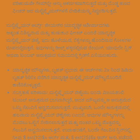
ಪರಿಣಾಮವೇ ಗೇಮ್‌ಪ್ಲೇ ಅನ್ನು ಆಕರ್ಷಕವಾಗಿಸುತ್ತದೆ ಮತ್ತು ದೊಡ್ಡ ಹಣದ
ಫೀಚರ್ ಆದ ಮಲ್ಟಿಪ್ಲೈಯರ್‌ಗಳಿಗೆ ವೇದಿಕೆಯನ್ನು ಸಿದ್ಧಪಡಿಸುತ್ತದೆ.
ಮಲ್ಟಿಪ್ಲೈಯರ್ ಆರ್ಬ್ಸ್: ಜೀಯಸ್‌ನ ಯಾದೃಚ್ಛಿಕ ಆಶೀರ್ವಾದಗಳು
ಅತ್ಯಂತ ವಿಶಿಷ್ಟವಾದ ಮತ್ತು ಹುಡುಕುವ ಫೀಚರ್ ಎಂದರೆ ಯಾದೃಚ್ಛಿಕ
ಮಲ್ಟಿಪ್ಲೈಯರ್ ಚಿಹ್ನೆ, ಇದು ಹೊಳೆಯುವ, ರೆಕ್ಕೆಗಳನ್ನು ಹೊಂದಿರುವ ಗೋಳಗಳ
ರೂಪದಲ್ಲಿರುತ್ತದೆ, ಇವುಗಳನ್ನು ರೀಲ್ಸ್ ಪಕ್ಕದಲ್ಲಿರುವ ಜೀಯಸ್, ಯಾವುದೇ ಸ್ಪಿನ್
ಅಥವಾ ಟಂಬಲ್ ಅನುಕ್ರಮದ ಸಮಯದಲ್ಲಿ ಗ್ರಿಡ್‌ಗೆ ಎಸೆಯಬಹುದು.
ಯಾದೃಚ್ಛಿಕ ಮೌಲ್ಯಗಳು, ಬೃಹತ್ ಪ್ರಭಾವ: ಈ ಆರ್ಬ್‌ಗಳು 2x ನಿಂದ ಹಿಡಿದು
ಬೃಹತ್ 500x ವರೆಗಿನ ಯಾದೃಚ್ಛಿಕ ಮಲ್ಟಿಪ್ಲೈಯರ್ ಮೌಲ್ಯದೊಂದಿಗೆ
ಕಾಣಿಸಿಕೊಳ್ಳುತ್ತವೆ.
ಸಂಗ್ರಹಣೆ ಪರಿಣಾಮ: ಮಲ್ಟಿಪ್ಲೈಯರ್ ಚಿಹ್ನೆಯು ಬಂದು ವಿಜಯಶಾಲಿ
ಟಂಬಲ್ ಅನುಕ್ರಮದ ಭಾಗವಾಗಿದ್ದರೆ, ಅದರ ಮೌಲ್ಯವನ್ನು ಆ ಅನುಕ್ರಮದ
ಒಟ್ಟು ಗೆಲುವಿಗೆ ಅನ್ವಯಿಸಲಾಗುತ್ತದೆ. ಮುಖ್ಯವಾಗಿ, ಒಂದೇ ಅನುಕ್ರಮದಲ್ಲಿ
ಹಲವಾರು ಮಲ್ಟಿಪ್ಲೈಯರ್ ಚಿಹ್ನೆಗಳು ಬಂದರೆ, ಅವುಗಳ ಮೌಲ್ಯಗಳನ್ನು
ಮೊದಲು ಒಟ್ಟಿಗೆ ಸೇರಿಸಲಾಗುತ್ತದೆ ಮತ್ತು ನಂತರ ಒಟ್ಟು ಮೊತ್ತವನ್ನು
ಗೆಲುವಿಗೆ ಅನ್ವಯಿಸಲಾಗುತ್ತದೆ. ಉದಾಹರಣೆಗೆ, ಒಂದೇ ಗೆಲುವಿನ ಸ್ಪಿನ್‌ನಲ್ಲಿ
ನೀವು $ ext{10}$x ಆರ್ಬ್ ಮತ್ತು $ ext{25}$x ಆರ್ಬ್ ಅನ್ನು ಪಡೆದರೆ,