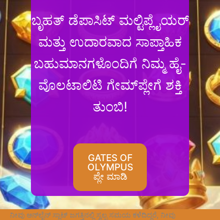
ಬೃಹತ್ ಡೆಪಾಸಿಟ್ ಮಲ್ಟಿಪ್ಲೈಯರ್
ಮತ್ತು ಉದಾರವಾದ ಸಾಪ್ತಾಹಿಕ
ಬಹುಮಾನಗಳೊಂದಿಗೆ ನಿಮ್ಮ ಹೈ-
ವೊಲಟಾಲಿಟಿ ಗೇಮ್‌ಪ್ಲೇಗೆ ಶಕ್ತಿ
ತುಂಬಿ!
GATES OF
OLYMPUS
ಪ್ಲೇ ಮಾಡಿ
ನೀವು ಆನ್‌ಲೈನ್ ಸ್ಲಾಟ್ ಜಗತ್ತಿನಲ್ಲಿ ಸ್ವಲ್ಪ ಸಮಯ ಕಳೆದಿದ್ದರೆ, ನೀವು