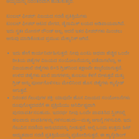
ಆಯ್ಕೆಯನ್ನು ನಿರಂತರವಾಗಿ ಹುಡುಕುತ್ತಾರೆ.
ಟಂಬಲ್ ಫೀಚರ್: ವಿಜಯದ ಸರಣಿ ಪ್ರತಿಕ್ರಿಯೆಗಳು
ಟಂಬಲ್ ಫೀಚರ್ ಆಟದ ವೇಗದ, ಡೈನಾಮಿಕ್ ಲಯದ ಅಡಿಪಾಯವಾಗಿದೆ.
ಇದು ಸ್ವತಃ ಬೋನಸ್ ರೌಂಡ್ ಅಲ್ಲ, ಆದರೆ ಇತರ ಫೀಚರ್‌ಗಳು ಮಿಂಚಲು
ಅನುವು ಮಾಡಿಕೊಡುವ ಪ್ರಮುಖ ಮೆಕ್ಯಾನಿಕ್ ಆಗಿದೆ.
ಇದು ಹೇಗೆ ಕಾರ್ಯನಿರ್ವಹಿಸುತ್ತದೆ: ನೀವು ಎಂಟು ಅಥವಾ ಹೆಚ್ಚಿನ ಒಂದೇ
ರೀತಿಯ ಚಿಹ್ನೆಗಳ ವಿಜಯದ ಸಂಯೋಜನೆಯನ್ನು ಪಡೆದಾಗಲೆಲ್ಲಾ, ಆ
ವಿಜಯಶಾಲಿ ಚಿಹ್ನೆಗಳು 6×5 ಗ್ರಿಡ್‌ನಿಂದ ತಕ್ಷಣವೇ ಕಣ್ಮರೆಯಾಗುತ್ತವೆ.
ಉಳಿದ ಚಿಹ್ನೆಗಳು ಖಾಲಿ ಜಾಗಗಳನ್ನು ತುಂಬಲು ಕೆಳಗೆ ಬೀಳುತ್ತವೆ ಮತ್ತು
ಗ್ರಿಡ್ ಅನ್ನು ಪೂರ್ಣಗೊಳಿಸಲು ಮೇಲಿನಿಂದ ಹೊಸ ಚಿಹ್ನೆಗಳು ಕ್ಯಾಸ್ಕೇಡ್
ಆಗುತ್ತವೆ.
ನಿರಂತರ ಗೆಲುವುಗಳ ಶಕ್ತಿ: ಯಾವುದೇ ಹೊಸ ವಿಜಯದ ಸಂಯೋಜನೆಗಳು
ರೂಪುಗೊಳ್ಳದವರೆಗೆ ಈ ಪ್ರಕ್ರಿಯೆಯು ಅನಿರ್ದಿಷ್ಟವಾಗಿ
ಪುನರಾವರ್ತಿಸಬಹುದು. ಇದರರ್ಥ ನೀವು ಒಂದೇ ಪಾವತಿಸಿದ ಸ್ಪಿನ್‌ನಲ್ಲಿ
ಹಲವಾರು ಪಾವತಿಗಳನ್ನು ಗಳಿಸಬಹುದು—ಮತ್ತು ಆಗಾಗ್ಗೆ ಗಳಿಸುವಿರಿ. ಇದು
ಗೆಲುವಿನ ಸರಣಿಯ ಅನುಭವವನ್ನು ನೀಡುತ್ತದೆ, ಅಲ್ಲಿ ಒಂದು ಉತ್ತಮ ಹಿಟ್
ಅದ್ಭುತವಾದ ಸರಣಿ ಪ್ರತಿಕ್ರಿಯೆಯನ್ನು ಪ್ರಚೋದಿಸುತ್ತದೆ. ಈ ಕ್ಯಾಸ್ಕೇಡಿಂಗ್