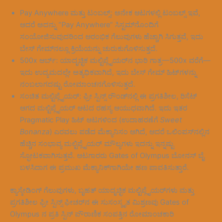
Pay Anywhere ಮತ್ತು ಟಂಬಲ್ಸ್: ಅನೇಕ ಆಟಗಳಲ್ಲಿ ಟಂಬಲ್ಸ್ ಇವೆ,
ಆದರೆ ಅದನ್ನು “Pay Anywhere” ಸಿಸ್ಟಮ್‌ನೊಂದಿಗೆ
ಸಂಯೋಜಿಸುವುದರಿಂದ ಆರಂಭಿಕ ಗೆಲುವುಗಳು ಹೆಚ್ಚಾಗಿ ಸಿಗುತ್ತವೆ, ಇದು
ಬೇಸ್ ಗೇಮ್‌ನಲ್ಲೂ ಕ್ರಿಯೆಯನ್ನು ಚುರುಕುಗೊಳಿಸುತ್ತದೆ.
500x ಆರ್ಬ್: ಯಾದೃಚ್ಛಿಕ ಮಲ್ಟಿಪ್ಲೈಯರ್‌ನ ಭಾರಿ ಗಾತ್ರ—500x ವರೆಗೆ—
ಇದು ಉದ್ಯಮದಲ್ಲೇ ಅತ್ಯಧಿಕವಾಗಿದೆ, ಇದು ಬೇಸ್ ಗೇಮ್ ಹಿಟ್‌ಗಳನ್ನು
ನಂಬಲಾಗದಷ್ಟು ರೋಮಾಂಚನಗೊಳಿಸುತ್ತದೆ.
ಸಂಚಿತ ಮಲ್ಟಿಪ್ಲೈಯರ್: ಫ್ರೀ ಸ್ಪಿನ್ಸ್ ರೌಂಡ್‌ನಲ್ಲಿ ಈ ಪ್ರಗತಿಶೀಲ, ರಿಸೆಟ್
ಆಗದ ಮಲ್ಟಿಪ್ಲೈಯರ್ ಆಟದ ರಹಸ್ಯ ಆಯುಧವಾಗಿದೆ. ಇದು ಇತರ
Pragmatic Play ಹಿಟ್ ಆಟಗಳಿಂದ (ಉದಾಹರಣೆಗೆ
Sweet
Bonanza
) ಎರವಲು ಪಡೆದ ಮೆಕ್ಯಾನಿಸಂ ಆಗಿದೆ, ಆದರೆ ಒಲಿಂಪಸ್‌ನಲ್ಲಿನ
ಹೆಚ್ಚಿನ ಸಂಭಾವ್ಯ ಮಲ್ಟಿಪ್ಲೈಯರ್ ಮೌಲ್ಯಗಳು ಇದನ್ನು ಇನ್ನಷ್ಟು
ಸ್ಫೋಟಕವಾಗಿಸುತ್ತವೆ. ಆಟಗಾರರು Gates of Olympus ಬೋನಸ್ ಬೈ
ಬಳಸಿದಾಗ ಈ ಪ್ರಮುಖ ಮೆಕ್ಯಾನಿಕ್‌ಗಾಗಿಯೇ ಹಣ ಪಾವತಿಸುತ್ತಾರೆ.
ಕ್ಯಾಸ್ಕೇಡಿಂಗ್ ಗೆಲುವುಗಳು, ಬೃಹತ್ ಯಾದೃಚ್ಛಿಕ ಮಲ್ಟಿಪ್ಲೈಯರ್‌ಗಳು ಮತ್ತು
ಪ್ರಗತಿಶೀಲ ಫ್ರೀ ಸ್ಪಿನ್ಸ್ ಫೀಚರ್‌ನ ಈ ಸುಸಂಸ್ಕೃತ ಮಿಶ್ರಣವು Gates of
Olympus ನ ಪ್ರತಿ ಸ್ಪಿನ್ ಪೌರಾಣಿಕ ಸಂಪತ್ತಿನ ರೋಮಾಂಚಕಾರಿ