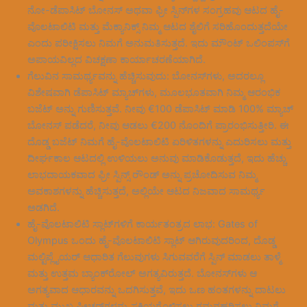
ನೋ-ಡೆಪಾಸಿಟ್ ಬೋನಸ್ ಅಥವಾ ಫ್ರೀ ಸ್ಪಿನ್‌ಗಳ ಸಂಗ್ರಹವು ಆಟದ ಹೈ-
ವೊಲಟಾಲಿಟಿ ಮತ್ತು ಮೆಕ್ಯಾನಿಕ್ಸ್ ನಿಮ್ಮ ಆಟದ ಶೈಲಿಗೆ ಸರಿಹೊಂದುತ್ತದೆಯೇ
ಎಂದು ಪರೀಕ್ಷಿಸಲು ನಿಮಗೆ ಅನುಮತಿಸುತ್ತದೆ. ಇದು ಮೌಂಟ್ ಒಲಿಂಪಸ್‌ಗೆ
ಅಪಾಯವಿಲ್ಲದ ವಿಚಕ್ಷಣಾ ಕಾರ್ಯಾಚರಣೆಯಾಗಿದೆ.
ಗೆಲುವಿನ ಸಾಮರ್ಥ್ಯವನ್ನು ಹೆಚ್ಚಿಸುವುದು: ಬೋನಸ್‌ಗಳು, ಅದರಲ್ಲೂ
ವಿಶೇಷವಾಗಿ ಡೆಪಾಸಿಟ್ ಮ್ಯಾಚ್‌ಗಳು, ಮೂಲಭೂತವಾಗಿ ನಿಮ್ಮ ಆರಂಭಿಕ
ಬಜೆಟ್ ಅನ್ನು ಗುಣಿಸುತ್ತವೆ. ನೀವು €100 ಡೆಪಾಸಿಟ್ ಮಾಡಿ 100% ಮ್ಯಾಚ್
ಬೋನಸ್ ಪಡೆದರೆ, ನೀವು ಆಡಲು €200 ನೊಂದಿಗೆ ಪ್ರಾರಂಭಿಸುತ್ತೀರಿ. ಈ
ದೊಡ್ಡ ಬಜೆಟ್ ನಿಮಗೆ ಹೈ-ವೊಲಟಾಲಿಟಿ ಏರಿಳಿತಗಳನ್ನು ಎದುರಿಸಲು ಮತ್ತು
ದೀರ್ಘಕಾಲ ಆಟದಲ್ಲಿ ಉಳಿಯಲು ಅನುವು ಮಾಡಿಕೊಡುತ್ತದೆ, ಇದು ಹೆಚ್ಚು
ಲಾಭದಾಯಕವಾದ ಫ್ರೀ ಸ್ಪಿನ್ಸ್ ರೌಂಡ್ ಅನ್ನು ಪ್ರಚೋದಿಸುವ ನಿಮ್ಮ
ಅವಕಾಶಗಳನ್ನು ಹೆಚ್ಚಿಸುತ್ತದೆ, ಅಲ್ಲಿಯೇ ಆಟದ ನಿಜವಾದ ಸಾಮರ್ಥ್ಯ
ಅಡಗಿದೆ.
ಹೈ-ವೊಲಟಾಲಿಟಿ ಸ್ಲಾಟ್‌ಗಳಿಗೆ ಕಾರ್ಯತಂತ್ರದ ಲಾಭ: Gates of
Olympus ಒಂದು ಹೈ-ವೊಲಟಾಲಿಟಿ ಸ್ಲಾಟ್ ಆಗಿರುವುದರಿಂದ, ದೊಡ್ಡ
ಮಲ್ಟಿಪ್ಲೈಯರ್ ಆಧಾರಿತ ಗೆಲುವುಗಳು ಸಿಗುವವರೆಗೆ ಸ್ಪಿನ್ ಮಾಡಲು ತಾಳ್ಮೆ
ಮತ್ತು ಉತ್ತಮ ಬ್ಯಾಂಕ್‌ರೋಲ್ ಅಗತ್ಯವಿರುತ್ತದೆ. ಬೋನಸ್‌ಗಳು ಆ
ಅಗತ್ಯವಾದ ಆಧಾರವನ್ನು ಒದಗಿಸುತ್ತವೆ, ಇದು ಒಣ ಹಂತಗಳನ್ನು ದಾಟಲು
ಮತ್ತು ಮುಖ್ಯ ಫೀಚರ್‌ಗಳನ್ನು ಸಕ್ರಿಯಗೊಳಿಸಲು ಗಮನಹರಿಸಲು ನಿಮಗೆ