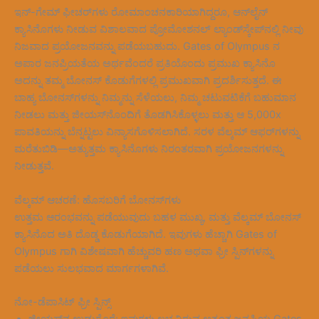
ಇನ್-ಗೇಮ್ ಫೀಚರ್‌ಗಳು ರೋಮಾಂಚನಕಾರಿಯಾಗಿದ್ದರೂ, ಆನ್‌ಲೈನ್
ಕ್ಯಾಸಿನೊಗಳು ನೀಡುವ ವಿಶಾಲವಾದ ಪ್ರೋಮೋಶನಲ್ ಲ್ಯಾಂಡ್‌ಸ್ಕೇಪ್‌ನಲ್ಲಿ ನೀವು
ನಿಜವಾದ ಪ್ರಯೋಜನವನ್ನು ಪಡೆಯಬಹುದು. Gates of Olympus ನ
ಅಪಾರ ಜನಪ್ರಿಯತೆಯ ಅರ್ಥವೆಂದರೆ ಪ್ರತಿಯೊಂದು ಪ್ರಮುಖ ಕ್ಯಾಸಿನೊ
ಅದನ್ನು ತಮ್ಮ ಬೋನಸ್ ಕೊಡುಗೆಗಳಲ್ಲಿ ಪ್ರಮುಖವಾಗಿ ಪ್ರದರ್ಶಿಸುತ್ತದೆ. ಈ
ಬಾಹ್ಯ ಬೋನಸ್‌ಗಳನ್ನು ನಿಮ್ಮನ್ನು ಸೆಳೆಯಲು, ನಿಮ್ಮ ಚಟುವಟಿಕೆಗೆ ಬಹುಮಾನ
ನೀಡಲು ಮತ್ತು ಜೀಯಸ್‌ನೊಂದಿಗೆ ತೊಡಗಿಸಿಕೊಳ್ಳಲು ಮತ್ತು ಆ 5,000x
ಪಾವತಿಯನ್ನು ಬೆನ್ನಟ್ಟಲು ವಿನ್ಯಾಸಗೊಳಿಸಲಾಗಿದೆ. ಸರಳ ವೆಲ್ಕಮ್ ಆಫರ್‌ಗಳನ್ನು
ಮರೆತುಬಿಡಿ—ಅತ್ಯುತ್ತಮ ಕ್ಯಾಸಿನೊಗಳು ನಿರಂತರವಾಗಿ ಪ್ರಯೋಜನಗಳನ್ನು
ನೀಡುತ್ತವೆ.
ವೆಲ್ಕಮ್ ಆಚರಣೆ: ಹೊಸಬರಿಗೆ ಬೋನಸ್‌ಗಳು
ಉತ್ತಮ ಆರಂಭವನ್ನು ಪಡೆಯುವುದು ಬಹಳ ಮುಖ್ಯ, ಮತ್ತು ವೆಲ್ಕಮ್ ಬೋನಸ್
ಕ್ಯಾಸಿನೊದ ಅತಿ ದೊಡ್ಡ ಕೊಡುಗೆಯಾಗಿದೆ. ಇವುಗಳು ಹೆಚ್ಚಾಗಿ Gates of
Olympus ಗಾಗಿ ವಿಶೇಷವಾಗಿ ಹೆಚ್ಚುವರಿ ಹಣ ಅಥವಾ ಫ್ರೀ ಸ್ಪಿನ್‌ಗಳನ್ನು
ಪಡೆಯಲು ಸುಲಭವಾದ ಮಾರ್ಗಗಳಾಗಿವೆ.
ನೋ-ಡೆಪಾಸಿಟ್ ಫ್ರೀ ಸ್ಪಿನ್ಸ್
ಜೀಯಸ್‌ನ ಉಡುಗೊರೆ: ಇವುಗಳು ಲಭ್ಯವಿರುವ ಅತ್ಯಂತ ಜನಪ್ರಿಯ Gates