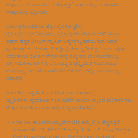
ಸಂಭಾವ್ಯವಾಗಿ ಘಾತೀಯವಾಗಿ ಹೆಚ್ಚಿಸುತ್ತದೆ ಎಂಬ ಅರಿವು ನಂಬಲಾಗದ
ಉತ್ಸಾಹವನ್ನು ಸೃಷ್ಟಿಸುತ್ತದೆ.
ಮರು-ಪ್ರಚೋದನೆಗಳು: ಹೆಚ್ಚಿನ ದೈವಿಕ ಹಸ್ತಕ್ಷೇಪ
ದೈವಿಕ ಕೃಪೆ ಅಲ್ಲಿಗೆ ನಿಲ್ಲುವುದಿಲ್ಲ. ಫ್ರೀ ಸ್ಪಿನ್ಸ್ ರೌಂಡ್ ಸಮಯದಲ್ಲಿ ಮೂರು
ಅಥವಾ ಹೆಚ್ಚಿನ ಜೀಯಸ್ ಸ್ಕ್ಯಾಟರ್ ಚಿಹ್ನೆಗಳನ್ನು ಪಡೆಯುವುದು ನಿಮಗೆ
ಸ್ವಯಂಚಾಲಿತವಾಗಿ ಹೆಚ್ಚುವರಿ 5 ಫ್ರೀ ಸ್ಪಿನ್‌ಗಳನ್ನು ನೀಡುತ್ತದೆ. ಇದು ಅತ್ಯಂತ
ಲಾಭದಾಯಕ ಬೋನಸ್ ರೌಂಡ್ ಅನ್ನು ಹೆಚ್ಚು ಕಾಲ ಮುಂದುವರಿಸಬಲ್ಲ
ನಿರ್ಣಾಯಕ ಅಂಶವಾಗಿದೆ, ಇದು ಒಟ್ಟು ಮಲ್ಟಿಪ್ಲೈಯರ್ ನಿಜವಾಗಿಯೂ
ಜೀವನವನ್ನೇ ಬದಲಿಸುವ ಸಂಖ್ಯೆಗಳಿಗೆ ಬೆಳೆಯಲು ಹೆಚ್ಚಿನ ಸಮಯವನ್ನು
ನೀಡುತ್ತದೆ.
Ante Bet ಮತ್ತು Gates of Olympus ಬೋನಸ್ ಬೈ
ಸ್ಕ್ಯಾಟರ್‌ಗಳು ಸ್ವಾಭಾವಿಕವಾಗಿ ಬರುವವರೆಗೆ ಕಾಯಲು ಇಚ್ಛಿಸದ ಆಟಗಾರರಿಗಾಗಿ
Pragmatic Play ಎರಡು ಆಯ್ಕೆಗಳನ್ನು ಒಳಗೊಂಡಿದೆ:
Ante Bet: ಈ ಫೀಚರ್ ನಿಮ್ಮ ಬೇಸ್ ಬೆಟ್ ಅನ್ನು 25% ಹೆಚ್ಚಿಸುತ್ತದೆ
(ಉದಾಹರಣೆಗೆ, €1 ಬೆಟ್ €1.25 ಆಗುತ್ತದೆ). ಬದಲಾಗಿ, ಆಟವು ರೀಲ್ಸ್‌ಗಳ
ಮೇಲೆ ಸ್ವಾಭಾವಿಕವಾಗಿ ಹೆಚ್ಚಿನ ಸ್ಕ್ಯಾಟರ್ ಚಿಹ್ನೆಗಳನ್ನು ನೀಡುವಂತೆ