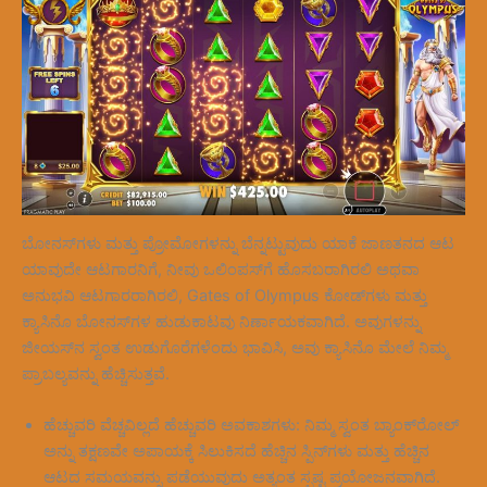
ಬೋನಸ್‌ಗಳು ಮತ್ತು ಪ್ರೋಮೋಗಳನ್ನು ಬೆನ್ನಟ್ಟುವುದು ಯಾಕೆ ಜಾಣತನದ ಆಟ
ಯಾವುದೇ ಆಟಗಾರನಿಗೆ, ನೀವು ಒಲಿಂಪಸ್‌ಗೆ ಹೊಸಬರಾಗಿರಲಿ ಅಥವಾ
ಅನುಭವಿ ಆಟಗಾರರಾಗಿರಲಿ, Gates of Olympus ಕೋಡ್‌ಗಳು ಮತ್ತು
ಕ್ಯಾಸಿನೊ ಬೋನಸ್‌ಗಳ ಹುಡುಕಾಟವು ನಿರ್ಣಾಯಕವಾಗಿದೆ. ಅವುಗಳನ್ನು
ಜೀಯಸ್‌ನ ಸ್ವಂತ ಉಡುಗೊರೆಗಳೆಂದು ಭಾವಿಸಿ, ಅವು ಕ್ಯಾಸಿನೊ ಮೇಲೆ ನಿಮ್ಮ
ಪ್ರಾಬಲ್ಯವನ್ನು ಹೆಚ್ಚಿಸುತ್ತವೆ.
ಹೆಚ್ಚುವರಿ ವೆಚ್ಚವಿಲ್ಲದೆ ಹೆಚ್ಚುವರಿ ಅವಕಾಶಗಳು: ನಿಮ್ಮ ಸ್ವಂತ ಬ್ಯಾಂಕ್‌ರೋಲ್
ಅನ್ನು ತಕ್ಷಣವೇ ಅಪಾಯಕ್ಕೆ ಸಿಲುಕಿಸದೆ ಹೆಚ್ಚಿನ ಸ್ಪಿನ್‌ಗಳು ಮತ್ತು ಹೆಚ್ಚಿನ
ಆಟದ ಸಮಯವನ್ನು ಪಡೆಯುವುದು ಅತ್ಯಂತ ಸ್ಪಷ್ಟ ಪ್ರಯೋಜನವಾಗಿದೆ.