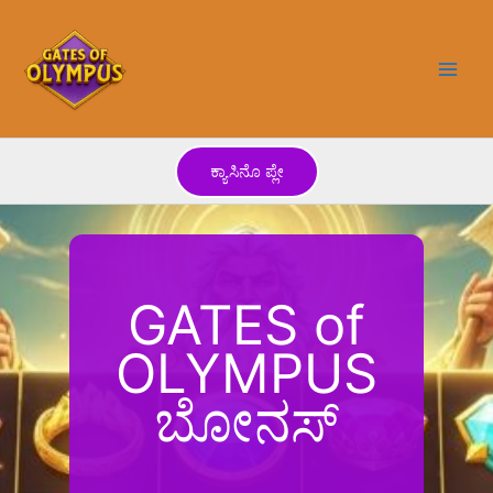
Skip
to
content
ಕ್ಯಾಸಿನೊ ಪ್ಲೇ
GATES of
OLYMPUS
ಬೋನಸ್