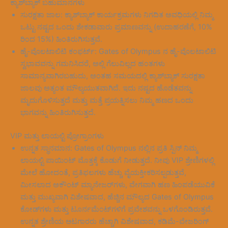
ಕ್ಯಾಶ್‌ಬ್ಯಾಕ್ ಬಹುಮಾನಗಳು
ಸುರಕ್ಷತಾ ಜಾಲ: ಕ್ಯಾಶ್‌ಬ್ಯಾಕ್ ಕಾರ್ಯಕ್ರಮಗಳು ನಿಗದಿತ ಅವಧಿಯಲ್ಲಿ ನಿಮ್ಮ
ಒಟ್ಟು ನಷ್ಟದ ಒಂದು ಶೇಕಡಾವಾರು ಪ್ರಮಾಣವನ್ನು (ಉದಾಹರಣೆಗೆ, 10%
ರಿಂದ 15%) ಹಿಂತಿರುಗಿಸುತ್ತವೆ.
ಹೈ-ವೊಲಟಾಲಿಟಿ ಕಂಫರ್ಟ್: Gates of Olympus ನ ಹೈ-ವೊಲಟಾಲಿಟಿ
ಸ್ವಭಾವವನ್ನು ಗಮನಿಸಿದರೆ, ಅಲ್ಲಿ ಗೆಲುವಿಲ್ಲದ ಹಂತಗಳು
ಸಾಮಾನ್ಯವಾಗಿರಬಹುದು, ಅಂತಹ ಸಮಯದಲ್ಲಿ ಕ್ಯಾಶ್‌ಬ್ಯಾಕ್ ಸುರಕ್ಷತಾ
ಜಾಲವು ಅತ್ಯಂತ ಮೌಲ್ಯಯುತವಾಗಿದೆ. ಇದು ನಷ್ಟದ ಹೊಡೆತವನ್ನು
ಮೃದುಗೊಳಿಸುತ್ತದೆ ಮತ್ತು ಮತ್ತೆ ಪ್ರಯತ್ನಿಸಲು ನಿಮ್ಮ ಹಣದ ಒಂದು
ಭಾಗವನ್ನು ಹಿಂತಿರುಗಿಸುತ್ತದೆ.
VIP ಮತ್ತು ಲಾಯಲ್ಟಿ ಪ್ರೋಗ್ರಾಂಗಳು
ಉನ್ನತ ಸ್ಥಾನಮಾನ: Gates of Olympus ನಲ್ಲಿನ ಪ್ರತಿ ಸ್ಪಿನ್ ನಿಮ್ಮ
ಲಾಯಲ್ಟಿ ಪಾಯಿಂಟ್ ಮೊತ್ತಕ್ಕೆ ಕೊಡುಗೆ ನೀಡುತ್ತದೆ. ನೀವು VIP ಶ್ರೇಣಿಗಳಲ್ಲಿ
ಮೇಲೆ ಹೋದಂತೆ, ಪ್ರತಿಫಲಗಳು ಹೆಚ್ಚು ವೈಯಕ್ತೀಕರಿಸಲ್ಪಡುತ್ತವೆ,
ಮೀಸಲಾದ ಅಕೌಂಟ್ ಮ್ಯಾನೇಜರ್‌ಗಳು, ವೇಗವಾಗಿ ಹಣ ಹಿಂಪಡೆಯುವಿಕೆ
ಮತ್ತು ಮುಖ್ಯವಾಗಿ ವಿಶೇಷವಾದ, ಹೆಚ್ಚಿನ ಮೌಲ್ಯದ Gates of Olympus
ಕೋಡ್‌ಗಳು ಮತ್ತು ಟೂರ್ನಮೆಂಟ್‌ಗಳಿಗೆ ಪ್ರವೇಶವನ್ನು ಒಳಗೊಂಡಿರುತ್ತವೆ.
ಉನ್ನತ ಶ್ರೇಣಿಯ ಆಟಗಾರರು ಹೆಚ್ಚಾಗಿ ವಿಶೇಷವಾದ, ಕಡಿಮೆ-ವೇಜರಿಂಗ್