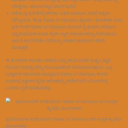
ಪರೀಕ್ಷಿಸಲು ಅಪಾಯವಿಲ್ಲದ ಮಾರ್ಗವಾಗಿದೆ.
ವಿಶೇಷ ಬೈ-ಇನ್ ಡಿಸ್ಕೌಂಟ್‌ಗಳು: ಬಹಳ ಅಪರೂಪ, ಆದರೆ ಅತ್ಯಂತ
ಮೌಲ್ಯಯುತ. ಕೆಲವು Gates of Olympus ಪ್ರೋಮೋ ಕೋಡ್‌ಗಳು ನೀವು
ಇನ್-ಗೇಮ್ Gates of Olympus ಬೋನಸ್ ಬೈ ಫೀಚರ್ ಬಳಸಿದಾಗ
ಸಣ್ಣ ರಿಯಾಯಿತಿ ಅಥವಾ ಕ್ಯಾಶ್-ಬ್ಯಾಕ್ ಬಹುಮಾನವನ್ನು ನೀಡಬಹುದು,
ಇದು $ ext{100}$x ಬೆಲೆಯನ್ನು ಪರಿಣಾಮಕಾರಿಯಾಗಿ ಕಡಿಮೆ
ಮಾಡುತ್ತದೆ.
ಈ ಕೋಡ್‌ಗಳ ನಿರಂತರ ಬಳಕೆಯು ನಿಮ್ಮ ಆಟದ ಬಜೆಟ್ ಮತ್ತು ಒಟ್ಟಾರೆ
ಗೆಲುವಿನ ಸಾಮರ್ಥ್ಯವನ್ನು ಮೂಲಭೂತವಾಗಿ ಬದಲಾಯಿಸಬಹುದು. ಒಬ್ಬ
ಬುದ್ಧಿವಂತ ಆಟಗಾರನು ಮಾನ್ಯವಾದ Gates of Olympus ಕೋಡ್
ರೂಪದಲ್ಲಿ ಇತ್ತೀಚಿನ ದೈವಿಕ ಆದೇಶವನ್ನು ಪರಿಶೀಲಿಸದೆ ಒಲಿಂಪಸ್‌ನಲ್ಲಿ
ಎಂದಿಗೂ ಸ್ಪಿನ್ ಮಾಡುವುದಿಲ್ಲ.
ಪ್ರಯೋಜನಗಳ ಪಂಥಿಯೋನ್: Gates of Olympus ಗಾಗಿ ಉನ್ನತ ಕ್ಯಾಸಿನೊ
ಬೋನಸ್‌ಗಳು