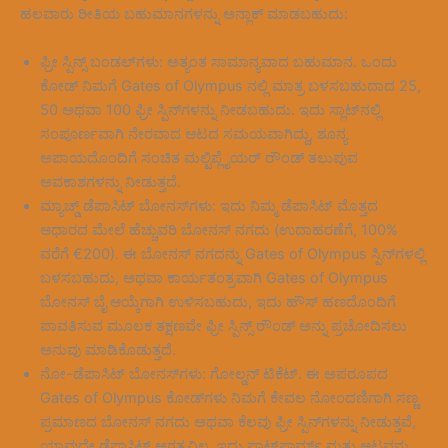
ಹಲವಾರು ರೀತಿಯ ಬಹುಮಾನಗಳನ್ನು ಅನ್ಲಾಕ್ ಮಾಡಬಹುದು:
ಫ್ರೀ ಸ್ಪಿನ್ಸ್ ಬಂಡಲ್‌ಗಳು: ಅತ್ಯಂತ ಸಾಮಾನ್ಯವಾದ ಬಹುಮಾನ. ಒಂದು
ಕೋಡ್ ನಿಮಗೆ Gates of Olympus ನಲ್ಲಿ ಮಾತ್ರ ಬಳಸಬಹುದಾದ 25,
50 ಅಥವಾ 100 ಫ್ರೀ ಸ್ಪಿನ್‌ಗಳನ್ನು ನೀಡಬಹುದು. ಇದು ಸ್ಲಾಟ್‌ನಲ್ಲಿ
ಸಂಪೂರ್ಣವಾಗಿ ನೇರವಾದ ಆಟದ ಸಮಯವಾಗಿದ್ದು, ಶೂನ್ಯ
ಅಪಾಯದೊಂದಿಗೆ ಸಂಚಿತ ಮಲ್ಟಿಪ್ಲೈಯರ್ ರೌಂಡ್ ತಲುಪುವ
ಅವಕಾಶಗಳನ್ನು ನೀಡುತ್ತದೆ.
ಮ್ಯಾಚ್ಡ್ ಡೆಪಾಸಿಟ್ ಬೋನಸ್‌ಗಳು: ಇದು ನಿಮ್ಮ ಡೆಪಾಸಿಟ್ ಮೊತ್ತದ
ಆಧಾರದ ಮೇಲೆ ಹೆಚ್ಚುವರಿ ಬೋನಸ್ ನಗದು (ಉದಾಹರಣೆಗೆ, 100%
ವರೆಗೆ €200). ಈ ಬೋನಸ್ ನಗದನ್ನು Gates of Olympus ಸ್ಪಿನ್‌ಗಳಲ್ಲಿ
ಬಳಸಬಹುದು, ಅಥವಾ ಕಾರ್ಯತಂತ್ರವಾಗಿ Gates of Olympus
ಬೋನಸ್ ಬೈ ಆಯ್ಕೆಗಾಗಿ ಉಳಿಸಬಹುದು, ಇದು ಹೌಸ್ ಹಣದೊಂದಿಗೆ
ಪಾವತಿಸುವ ಮೂಲಕ ತಕ್ಷಣವೇ ಫ್ರೀ ಸ್ಪಿನ್ಸ್ ರೌಂಡ್ ಅನ್ನು ಪ್ರಚೋದಿಸಲು
ಅನುವು ಮಾಡಿಕೊಡುತ್ತದೆ.
ನೋ-ಡೆಪಾಸಿಟ್ ಬೋನಸ್‌ಗಳು: ಗೋಲ್ಡನ್ ಟಿಕೆಟ್. ಈ ಅಪರೂಪದ
Gates of Olympus ಕೋಡ್‌ಗಳು ನಿಮಗೆ ಕೇವಲ ನೋಂದಣಿಗಾಗಿ ಸಣ್ಣ
ಪ್ರಮಾಣದ ಬೋನಸ್ ನಗದು ಅಥವಾ ಕೆಲವು ಫ್ರೀ ಸ್ಪಿನ್‌ಗಳನ್ನು ನೀಡುತ್ತವೆ,
ಯಾವುದೇ ಡೆಪಾಸಿಟ್ ಅಗತ್ಯವಿಲ್ಲ. ಇದು ಪ್ಲಾಟ್‌ಫಾರ್ಮ್ ಮತ್ತು ಆಟವನ್ನು