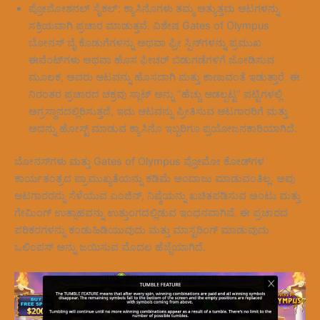
ಪ್ರೋಮೋಶನಲ್ ಸೈಕಲ್: ಕ್ಯಾಸಿನೊಗಳು ತಮ್ಮ ಅತ್ಯುತ್ತಮ ಆಟಗಳನ್ನು
ಸಕ್ರಿಯವಾಗಿ ಪ್ರಚಾರ ಮಾಡುತ್ತವೆ. ವಿಶೇಷ Gates of Olympus
ಬೋನಸ್ ಬೈ ಕೊಡುಗೆಗಳನ್ನು ಅಥವಾ ಫ್ರೀ ಸ್ಪಿನ್‌ಗಳನ್ನು ಪ್ರಮುಖ
ಈವೆಂಟ್‌ಗಳು ಅಥವಾ ಹೊಸ ಫೀಚರ್ ಬಿಡುಗಡೆಗಳಿಗೆ ಜೋಡಿಸುವ
ಮೂಲಕ, ಅವರು ಆಟವನ್ನು ಹೊಸದಾಗಿ ಮತ್ತು ಕಾಣುವಂತೆ ಇಡುತ್ತಾರೆ. ಈ
ನಿರಂತರ ಪ್ರಚಾರದ ಚಕ್ರವು ಸ್ಲಾಟ್ ಅನ್ನು “ಹೆಚ್ಚು ಆಡಲ್ಪಟ್ಟ” ಪಟ್ಟಿಗಳಲ್ಲಿ
ಅಗ್ರಸ್ಥಾನದಲ್ಲಿರಿಸುತ್ತದೆ, ಇದು ಆಟವನ್ನು ಪ್ರೀತಿಸುವ ಆಟಗಾರರಿಗೆ ಮತ್ತು
ಅದನ್ನು ಹೋಸ್ಟ್ ಮಾಡುವ ಕ್ಯಾಸಿನೊ ಇಬ್ಬರಿಗೂ ಪ್ರಯೋಜನಕಾರಿಯಾಗಿದೆ.
ಬೋನಸ್‌ಗಳು ಮತ್ತು Gates of Olympus ಪ್ರೋಮೋ ಕೋಡ್‌ಗಳ
ಕಾರ್ಯತಂತ್ರದ ಪ್ರಾಮುಖ್ಯತೆಯನ್ನು ಕಡಿಮೆ ಅಂದಾಜು ಮಾಡುವಂತಿಲ್ಲ. ಅವು
ಆಟಗಾರರನ್ನು ಸೆಳೆಯುವ ಎಂಜಿನ್, ನಿಷ್ಠೆಯನ್ನು ಖಚಿತಪಡಿಸುವ ಅಂಟು ಮತ್ತು
ಗೇಮಿಂಗ್ ಉತ್ಸಾಹವನ್ನು ಉತ್ತುಂಗದಲ್ಲಿಡುವ ಇಂಧನವಾಗಿವೆ. ಈ ಪ್ರಚಾರದ
ಪರಿಕರಗಳನ್ನು ಕಂಡುಹಿಡಿಯುವುದು ಮತ್ತು ಮಾಸ್ಟರಿಂಗ್ ಮಾಡುವುದು
ಒಲಿಂಪಸ್ ಅನ್ನು ಜಯಿಸುವ ಮೊದಲ ಹೆಜ್ಜೆಯಾಗಿದೆ.