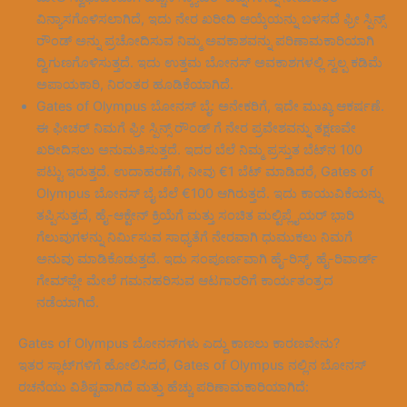
ವಿನ್ಯಾಸಗೊಳಿಸಲಾಗಿದೆ, ಇದು ನೇರ ಖರೀದಿ ಆಯ್ಕೆಯನ್ನು ಬಳಸದೆ ಫ್ರೀ ಸ್ಪಿನ್ಸ್
ರೌಂಡ್ ಅನ್ನು ಪ್ರಚೋದಿಸುವ ನಿಮ್ಮ ಅವಕಾಶವನ್ನು ಪರಿಣಾಮಕಾರಿಯಾಗಿ
ದ್ವಿಗುಣಗೊಳಿಸುತ್ತದೆ. ಇದು ಉತ್ತಮ ಬೋನಸ್ ಅವಕಾಶಗಳಲ್ಲಿ ಸ್ವಲ್ಪ ಕಡಿಮೆ
ಅಪಾಯಕಾರಿ, ನಿರಂತರ ಹೂಡಿಕೆಯಾಗಿದೆ.
Gates of Olympus ಬೋನಸ್ ಬೈ: ಅನೇಕರಿಗೆ, ಇದೇ ಮುಖ್ಯ ಆಕರ್ಷಣೆ.
ಈ ಫೀಚರ್ ನಿಮಗೆ ಫ್ರೀ ಸ್ಪಿನ್ಸ್ ರೌಂಡ್ ಗೆ ನೇರ ಪ್ರವೇಶವನ್ನು ತಕ್ಷಣವೇ
ಖರೀದಿಸಲು ಅನುಮತಿಸುತ್ತದೆ. ಇದರ ಬೆಲೆ ನಿಮ್ಮ ಪ್ರಸ್ತುತ ಬೆಟ್‌ನ 100
ಪಟ್ಟು ಇರುತ್ತದೆ. ಉದಾಹರಣೆಗೆ, ನೀವು €1 ಬೆಟ್ ಮಾಡಿದರೆ, Gates of
Olympus ಬೋನಸ್ ಬೈ ಬೆಲೆ €100 ಆಗಿರುತ್ತದೆ. ಇದು ಕಾಯುವಿಕೆಯನ್ನು
ತಪ್ಪಿಸುತ್ತದೆ, ಹೈ-ಆಕ್ಟೇನ್ ಕ್ರಿಯೆಗೆ ಮತ್ತು ಸಂಚಿತ ಮಲ್ಟಿಪ್ಲೈಯರ್ ಭಾರಿ
ಗೆಲುವುಗಳನ್ನು ನಿರ್ಮಿಸುವ ಸಾಧ್ಯತೆಗೆ ನೇರವಾಗಿ ಧುಮುಕಲು ನಿಮಗೆ
ಅನುವು ಮಾಡಿಕೊಡುತ್ತದೆ. ಇದು ಸಂಪೂರ್ಣವಾಗಿ ಹೈ-ರಿಸ್ಕ್, ಹೈ-ರಿವಾರ್ಡ್
ಗೇಮ್‌ಪ್ಲೇ ಮೇಲೆ ಗಮನಹರಿಸುವ ಆಟಗಾರರಿಗೆ ಕಾರ್ಯತಂತ್ರದ
ನಡೆಯಾಗಿದೆ.
Gates of Olympus ಬೋನಸ್‌ಗಳು ಎದ್ದು ಕಾಣಲು ಕಾರಣವೇನು?
ಇತರ ಸ್ಲಾಟ್‌ಗಳಿಗೆ ಹೋಲಿಸಿದರೆ, Gates of Olympus ನಲ್ಲಿನ ಬೋನಸ್
ರಚನೆಯು ವಿಶಿಷ್ಟವಾಗಿದೆ ಮತ್ತು ಹೆಚ್ಚು ಪರಿಣಾಮಕಾರಿಯಾಗಿದೆ: