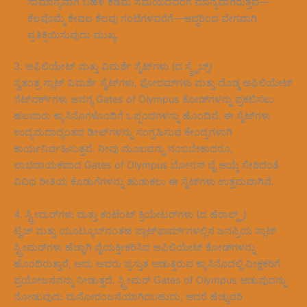
ಸಾಮಾನ್ಯವಾಗಿ ಬಹಳ ಕಡಿಮೆ ಸಮಯದವರೆಗೆ ಮಾನ್ಯವಾಗಿರುತ್ತವೆ—
ಕೆಲವೊಮ್ಮೆ ಕೇವಲ ಕೆಲವು ಗಂಟೆಗಳವರೆಗೆ—ಆದ್ದರಿಂದ ವೇಗವಾಗಿ
ಪ್ರತಿಕ್ರಿಯಿಸುವುದು ಮುಖ್ಯ.
3. ಅಫಿಲಿಯೇಟ್ ಮತ್ತು ವಿಮರ್ಶೆ ಸೈಟ್‌ಗಳು (ದ ಸ್ಕ್ರೈಬ್ಸ್)
ಸ್ವತಂತ್ರ ಸ್ಲಾಟ್ ವಿಮರ್ಶೆ ಸೈಟ್‌ಗಳು, ಫೋರಮ್‌ಗಳು ಮತ್ತು ದೊಡ್ಡ ಅಫಿಲಿಯೇಟ್
ನೆಟ್‌ವರ್ಕ್‌ಗಳು ಅನನ್ಯ Gates of Olympus ಕೋಡ್‌ಗಳನ್ನು ಪ್ರಕಟಿಸಲು
ಹಲವಾರು ಕ್ಯಾಸಿನೊಗಳೊಂದಿಗೆ ಒಪ್ಪಂದಗಳನ್ನು ಹೊಂದಿವೆ. ಈ ಸೈಟ್‌ಗಳು
ಉದ್ಯಮದಾದ್ಯಂತದ ಡೀಲ್‌ಗಳನ್ನು ಸಂಗ್ರಹಿಸುವ ಕೇಂದ್ರಗಳಾಗಿ
ಕಾರ್ಯನಿರ್ವಹಿಸುತ್ತವೆ. ನೀವು ಮೂಲವನ್ನು ನಂಬಬೇಕಾದರೂ,
ಲಾಭದಾಯಕವಾದ Gates of Olympus ಬೋನಸ್ ಬೈ ಆಯ್ಕೆ ಸೇರಿದಂತೆ
ವಿವಿಧ ರೀತಿಯ ಕೊಡುಗೆಗಳನ್ನು ಹುಡುಕಲು ಈ ಸೈಟ್‌ಗಳು ಉತ್ತಮವಾಗಿವೆ.
4. ಸ್ಟ್ರೀಮರ್‌ಗಳು ಮತ್ತು ಕಂಟೆಂಟ್ ಕ್ರಿಯೇಟರ್‌ಗಳು (ದ ಹೆರಾಲ್ಡ್ಸ್)
ಟ್ವಿಚ್ ಮತ್ತು ಯೂಟ್ಯೂಬ್‌ನಂತಹ ಪ್ಲಾಟ್‌ಫಾರ್ಮ್‌ಗಳಲ್ಲಿನ ಜನಪ್ರಿಯ ಸ್ಲಾಟ್
ಸ್ಟ್ರೀಮರ್‌ಗಳು ಹೆಚ್ಚಾಗಿ ವೈಯಕ್ತೀಕರಿಸಿದ ಅಫಿಲಿಯೇಟ್ ಕೋಡ್‌ಗಳನ್ನು
ಹೊಂದಿರುತ್ತಾರೆ, ಅದು ಅವರು ಪ್ರಸ್ತುತ ಆಡುತ್ತಿರುವ ಕ್ಯಾಸಿನೊದಲ್ಲಿ ವೀಕ್ಷಕರಿಗೆ
ಪ್ರಯೋಜನವನ್ನು ನೀಡುತ್ತದೆ. ಸ್ಟ್ರೀಮರ್ Gates of Olympus ಆಡುವುದನ್ನು
ನೋಡುವುದು ಮನೋರಂಜನೆಯಾಗಿರಬಹುದು, ಆದರೆ ಹೆಚ್ಚುವರಿ