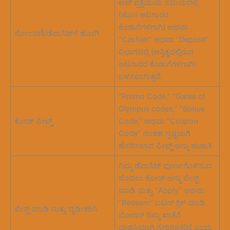
ಅಪ್ ಪ್ರಕ್ರಿಯೆಯ ಸಮಯದಲ್ಲಿ
(ಹೊಸ ಆಟಗಾರರ
ಕೊಡುಗೆಗಳಿಗಾಗಿ) ಅಥವಾ
ನೋಂದಣಿ/ಡೆಪಾಸಿಟ್‌ಗೆ ಹೋಗಿ
“Cashier” ಅಥವಾ “Deposit”
ವಿಭಾಗದಲ್ಲಿ (ಅಸ್ತಿತ್ವದಲ್ಲಿರುವ
ಆಟಗಾರರ ಕೊಡುಗೆಗಳಿಗಾಗಿ)
ಬಳಸಲಾಗುತ್ತದೆ.
“Promo Code,” “Gates of
Olympus codes,” “Bonus
ಕೋಡ್ ಫೀಲ್ಡ್
Code,” ಅಥವಾ “Coupon
Code” ನಂತಹ ಸ್ಪಷ್ಟವಾಗಿ
ಹೆಸರಿಸಲಾದ ಫೀಲ್ಡ್ ಅನ್ನು ಹುಡುಕಿ.
ನಿಮ್ಮ ಡೆಪಾಸಿಟ್ ಪೂರ್ಣಗೊಳಿಸುವ
ಮೊದಲು ಕೋಡ್ ಅನ್ನು ಪೇಸ್ಟ್
ಮಾಡಿ ಮತ್ತು “Apply” ಅಥವಾ
“Redeem” ಬಟನ್ ಕ್ಲಿಕ್ ಮಾಡಿ.
ಪೇಸ್ಟ್ ಮಾಡಿ ಮತ್ತು ದೃಢೀಕರಿಸಿ
ಬೋನಸ್ ನಿಮ್ಮ ಖಾತೆಗೆ
ಯಶಸ್ವಿಯಾಗಿ ಸೇರಿಸಲ್ಪಟ್ಟಿದೆ ಎಂದು