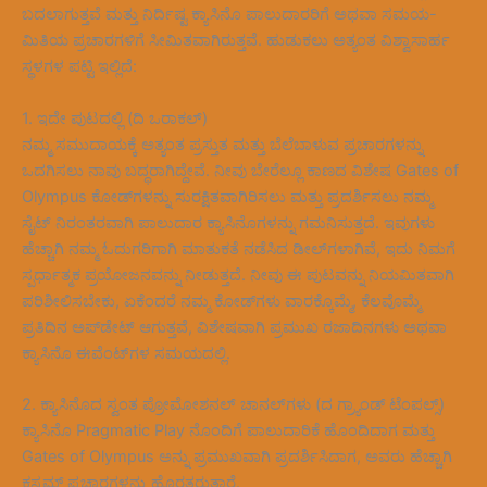
ಬದಲಾಗುತ್ತವೆ ಮತ್ತು ನಿರ್ದಿಷ್ಟ ಕ್ಯಾಸಿನೊ ಪಾಲುದಾರರಿಗೆ ಅಥವಾ ಸಮಯ-
ಮಿತಿಯ ಪ್ರಚಾರಗಳಿಗೆ ಸೀಮಿತವಾಗಿರುತ್ತವೆ. ಹುಡುಕಲು ಅತ್ಯಂತ ವಿಶ್ವಾಸಾರ್ಹ
ಸ್ಥಳಗಳ ಪಟ್ಟಿ ಇಲ್ಲಿದೆ:
1. ಇದೇ ಪುಟದಲ್ಲಿ (ದಿ ಒರಾಕಲ್)
ನಮ್ಮ ಸಮುದಾಯಕ್ಕೆ ಅತ್ಯಂತ ಪ್ರಸ್ತುತ ಮತ್ತು ಬೆಲೆಬಾಳುವ ಪ್ರಚಾರಗಳನ್ನು
ಒದಗಿಸಲು ನಾವು ಬದ್ಧರಾಗಿದ್ದೇವೆ. ನೀವು ಬೇರೆಲ್ಲೂ ಕಾಣದ ವಿಶೇಷ Gates of
Olympus ಕೋಡ್‌ಗಳನ್ನು ಸುರಕ್ಷಿತವಾಗಿರಿಸಲು ಮತ್ತು ಪ್ರದರ್ಶಿಸಲು ನಮ್ಮ
ಸೈಟ್ ನಿರಂತರವಾಗಿ ಪಾಲುದಾರ ಕ್ಯಾಸಿನೊಗಳನ್ನು ಗಮನಿಸುತ್ತದೆ. ಇವುಗಳು
ಹೆಚ್ಚಾಗಿ ನಮ್ಮ ಓದುಗರಿಗಾಗಿ ಮಾತುಕತೆ ನಡೆಸಿದ ಡೀಲ್‌ಗಳಾಗಿವೆ, ಇದು ನಿಮಗೆ
ಸ್ಪರ್ಧಾತ್ಮಕ ಪ್ರಯೋಜನವನ್ನು ನೀಡುತ್ತದೆ. ನೀವು ಈ ಪುಟವನ್ನು ನಿಯಮಿತವಾಗಿ
ಪರಿಶೀಲಿಸಬೇಕು, ಏಕೆಂದರೆ ನಮ್ಮ ಕೋಡ್‌ಗಳು ವಾರಕ್ಕೊಮ್ಮೆ, ಕೆಲವೊಮ್ಮೆ
ಪ್ರತಿದಿನ ಅಪ್‌ಡೇಟ್ ಆಗುತ್ತವೆ, ವಿಶೇಷವಾಗಿ ಪ್ರಮುಖ ರಜಾದಿನಗಳು ಅಥವಾ
ಕ್ಯಾಸಿನೊ ಈವೆಂಟ್‌ಗಳ ಸಮಯದಲ್ಲಿ.
2. ಕ್ಯಾಸಿನೊದ ಸ್ವಂತ ಪ್ರೋಮೋಶನಲ್ ಚಾನಲ್‌ಗಳು (ದ ಗ್ರ್ಯಾಂಡ್ ಟೆಂಪಲ್ಸ್)
ಕ್ಯಾಸಿನೊ Pragmatic Play ನೊಂದಿಗೆ ಪಾಲುದಾರಿಕೆ ಹೊಂದಿದಾಗ ಮತ್ತು
Gates of Olympus ಅನ್ನು ಪ್ರಮುಖವಾಗಿ ಪ್ರದರ್ಶಿಸಿದಾಗ, ಅವರು ಹೆಚ್ಚಾಗಿ
ಕಸ್ಟಮ್ ಪ್ರಚಾರಗಳನ್ನು ಹೊರತರುತ್ತಾರೆ.