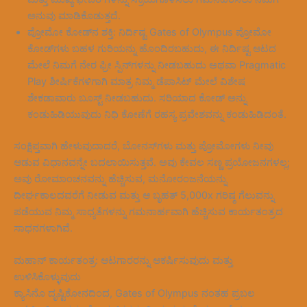
ಅನುವು ಮಾಡಿಕೊಡುತ್ತದೆ.
ಪ್ರೋಮೋ ಕೋಡ್‌ನ ಶಕ್ತಿ: ನಿರ್ದಿಷ್ಟ Gates of Olympus ಪ್ರೋಮೋ
ಕೋಡ್‌ಗಳು ಬಹಳ ಗುರಿಯನ್ನು ಹೊಂದಿರಬಹುದು, ಈ ನಿರ್ದಿಷ್ಟ ಆಟದ
ಮೇಲೆ ನಿಮಗೆ ನೇರ ಫ್ರೀ ಸ್ಪಿನ್‌ಗಳನ್ನು ನೀಡಬಹುದು ಅಥವಾ Pragmatic
Play ಶೀರ್ಷಿಕೆಗಳಿಗಾಗಿ ಮಾತ್ರ ನಿಮ್ಮ ಡೆಪಾಸಿಟ್ ಮೇಲೆ ವಿಶೇಷ
ಶೇಕಡಾವಾರು ಬೂಸ್ಟ್ ನೀಡಬಹುದು. ಸರಿಯಾದ ಕೋಡ್ ಅನ್ನು
ಕಂಡುಹಿಡಿಯುವುದು ನಿಧಿ ಕೋಣೆಗೆ ರಹಸ್ಯ ಪ್ರವೇಶವನ್ನು ಕಂಡುಹಿಡಿದಂತೆ.
ಸಂಕ್ಷಿಪ್ತವಾಗಿ ಹೇಳುವುದಾದರೆ, ಬೋನಸ್‌ಗಳು ಮತ್ತು ಪ್ರೋಮೋಗಳು ನೀವು
ಆಡುವ ವಿಧಾನವನ್ನೇ ಬದಲಾಯಿಸುತ್ತವೆ. ಅವು ಕೇವಲ ಸಣ್ಣ ಪ್ರಯೋಜನಗಳಲ್ಲ;
ಅವು ರೋಮಾಂಚನವನ್ನು ಹೆಚ್ಚಿಸುವ, ಮನೋರಂಜನೆಯನ್ನು
ದೀರ್ಘಕಾಲದವರೆಗೆ ನೀಡುವ ಮತ್ತು ಆ ಬೃಹತ್ 5,000x ಗರಿಷ್ಠ ಗೆಲುವನ್ನು
ಪಡೆಯುವ ನಿಮ್ಮ ಸಾಧ್ಯತೆಗಳನ್ನು ಗಮನಾರ್ಹವಾಗಿ ಹೆಚ್ಚಿಸುವ ಕಾರ್ಯತಂತ್ರದ
ಸಾಧನಗಳಾಗಿವೆ.
ಮಹಾನ್ ಕಾರ್ಯತಂತ್ರ: ಆಟಗಾರರನ್ನು ಆಕರ್ಷಿಸುವುದು ಮತ್ತು
ಉಳಿಸಿಕೊಳ್ಳುವುದು
ಕ್ಯಾಸಿನೊ ದೃಷ್ಟಿಕೋನದಿಂದ, Gates of Olympus ನಂತಹ ಪ್ರಬಲ