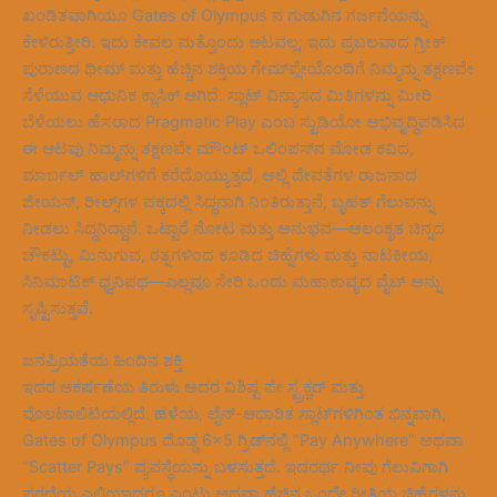
ಖಂಡಿತವಾಗಿಯೂ Gates of Olympus ನ ಗುಡುಗಿನ ಗರ್ಜನೆಯನ್ನು
ಕೇಳಿರುತ್ತೀರಿ. ಇದು ಕೇವಲ ಮತ್ತೊಂದು ಆಟವಲ್ಲ; ಇದು ಪ್ರಬಲವಾದ ಗ್ರೀಕ್
ಪುರಾಣದ ಥೀಮ್ ಮತ್ತು ಹೆಚ್ಚಿನ ಶಕ್ತಿಯ ಗೇಮ್‌ಪ್ಲೇಯೊಂದಿಗೆ ನಿಮ್ಮನ್ನು ತಕ್ಷಣವೇ
ಸೆಳೆಯುವ ಆಧುನಿಕ ಕ್ಲಾಸಿಕ್ ಆಗಿದೆ. ಸ್ಲಾಟ್ ವಿನ್ಯಾಸದ ಮಿತಿಗಳನ್ನು ಮೀರಿ
ಬೆಳೆಯಲು ಹೆಸರಾದ Pragmatic Play ಎಂಬ ಸ್ಟುಡಿಯೋ ಅಭಿವೃದ್ಧಿಪಡಿಸಿದ
ಈ ಆಟವು ನಿಮ್ಮನ್ನು ತಕ್ಷಣವೇ ಮೌಂಟ್ ಒಲಿಂಪಸ್‌ನ ಮೋಡ ಕವಿದ,
ಮಾರ್ಬಲ್ ಹಾಲ್‌ಗಳಿಗೆ ಕರೆದೊಯ್ಯುತ್ತದೆ, ಅಲ್ಲಿ ದೇವತೆಗಳ ರಾಜನಾದ
ಜೀಯಸ್, ರೀಲ್ಸ್‌ಗಳ ಪಕ್ಕದಲ್ಲಿ ಸಿದ್ಧನಾಗಿ ನಿಂತಿರುತ್ತಾನೆ, ಬೃಹತ್ ಗೆಲುವನ್ನು
ನೀಡಲು ಸಿದ್ಧನಿದ್ದಾನೆ. ಒಟ್ಟಾರೆ ನೋಟ ಮತ್ತು ಅನುಭವ—ಅಲಂಕೃತ ಚಿನ್ನದ
ಚೌಕಟ್ಟು, ಮಿನುಗುವ, ರತ್ನಗಳಿಂದ ಕೂಡಿದ ಚಿಹ್ನೆಗಳು ಮತ್ತು ನಾಟಕೀಯ,
ಸಿನಿಮಾಟಿಕ್ ಧ್ವನಿಪಥ—ಎಲ್ಲವೂ ಸೇರಿ ಒಂದು ಮಹಾಕಾವ್ಯದ ವೈಬ್ ಅನ್ನು
ಸೃಷ್ಟಿಸುತ್ತವೆ.
ಜನಪ್ರಿಯತೆಯ ಹಿಂದಿನ ಶಕ್ತಿ
ಇದರ ಆಕರ್ಷಣೆಯ ತಿರುಳು ಅದರ ವಿಶಿಷ್ಟ ಪೇ ಸ್ಟ್ರಕ್ಚರ್ ಮತ್ತು
ವೊಲಟಾಲಿಟಿಯಲ್ಲಿದೆ. ಹಳೆಯ, ಲೈನ್-ಆಧಾರಿತ ಸ್ಲಾಟ್‌ಗಳಿಗಿಂತ ಭಿನ್ನವಾಗಿ,
Gates of Olympus ದೊಡ್ಡ 6×5 ಗ್ರಿಡ್‌ನಲ್ಲಿ “Pay Anywhere” ಅಥವಾ
“Scatter Pays” ವ್ಯವಸ್ಥೆಯನ್ನು ಬಳಸುತ್ತದೆ. ಇದರರ್ಥ ನೀವು ಗೆಲುವಿಗಾಗಿ
ಪರದೆಯ ಎಲ್ಲಿಯಾದರೂ ಎಂಟು ಅಥವಾ ಹೆಚ್ಚಿನ ಒಂದೇ ರೀತಿಯ ಚಿಹ್ನೆಗಳನ್ನು