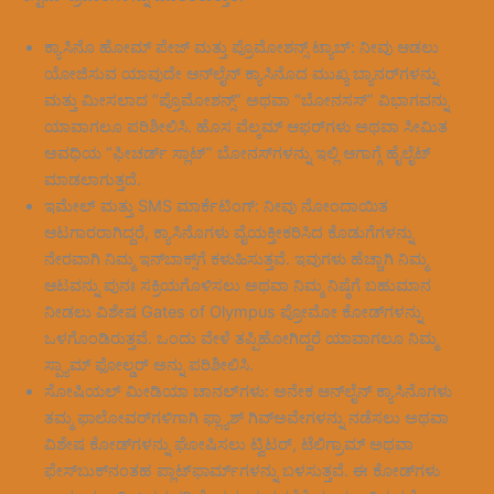
ಕ್ಯಾಸಿನೊ ಹೋಮ್ ಪೇಜ್ ಮತ್ತು ಪ್ರೊಮೋಶನ್ಸ್ ಟ್ಯಾಬ್: ನೀವು ಆಡಲು
ಯೋಜಿಸುವ ಯಾವುದೇ ಆನ್‌ಲೈನ್ ಕ್ಯಾಸಿನೊದ ಮುಖ್ಯ ಬ್ಯಾನರ್‌ಗಳನ್ನು
ಮತ್ತು ಮೀಸಲಾದ “ಪ್ರೊಮೋಶನ್ಸ್” ಅಥವಾ “ಬೋನಸಸ್” ವಿಭಾಗವನ್ನು
ಯಾವಾಗಲೂ ಪರಿಶೀಲಿಸಿ. ಹೊಸ ವೆಲ್ಕಮ್ ಆಫರ್‌ಗಳು ಅಥವಾ ಸೀಮಿತ
ಅವಧಿಯ “ಫೀಚರ್ಡ್ ಸ್ಲಾಟ್” ಬೋನಸ್‌ಗಳನ್ನು ಇಲ್ಲಿ ಆಗಾಗ್ಗೆ ಹೈಲೈಟ್
ಮಾಡಲಾಗುತ್ತದೆ.
ಇಮೇಲ್ ಮತ್ತು SMS ಮಾರ್ಕೆಟಿಂಗ್: ನೀವು ನೋಂದಾಯಿತ
ಆಟಗಾರರಾಗಿದ್ದರೆ, ಕ್ಯಾಸಿನೊಗಳು ವೈಯಕ್ತೀಕರಿಸಿದ ಕೊಡುಗೆಗಳನ್ನು
ನೇರವಾಗಿ ನಿಮ್ಮ ಇನ್‌ಬಾಕ್ಸ್‌ಗೆ ಕಳುಹಿಸುತ್ತವೆ. ಇವುಗಳು ಹೆಚ್ಚಾಗಿ ನಿಮ್ಮ
ಆಟವನ್ನು ಪುನಃ ಸಕ್ರಿಯಗೊಳಿಸಲು ಅಥವಾ ನಿಮ್ಮ ನಿಷ್ಠೆಗೆ ಬಹುಮಾನ
ನೀಡಲು ವಿಶೇಷ Gates of Olympus ಪ್ರೋಮೋ ಕೋಡ್‌ಗಳನ್ನು
ಒಳಗೊಂಡಿರುತ್ತವೆ. ಒಂದು ವೇಳೆ ತಪ್ಪಿಹೋಗಿದ್ದರೆ ಯಾವಾಗಲೂ ನಿಮ್ಮ
ಸ್ಪ್ಯಾಮ್ ಫೋಲ್ಡರ್ ಅನ್ನು ಪರಿಶೀಲಿಸಿ.
ಸೋಷಿಯಲ್ ಮೀಡಿಯಾ ಚಾನಲ್‌ಗಳು: ಅನೇಕ ಆನ್‌ಲೈನ್ ಕ್ಯಾಸಿನೊಗಳು
ತಮ್ಮ ಫಾಲೋವರ್‌ಗಳಿಗಾಗಿ ಫ್ಲ್ಯಾಶ್ ಗಿವ್‌ಅವೇಗಳನ್ನು ನಡೆಸಲು ಅಥವಾ
ವಿಶೇಷ ಕೋಡ್‌ಗಳನ್ನು ಘೋಷಿಸಲು ಟ್ವಿಟರ್, ಟೆಲಿಗ್ರಾಮ್ ಅಥವಾ
ಫೇಸ್‌ಬುಕ್‌ನಂತಹ ಪ್ಲಾಟ್‌ಫಾರ್ಮ್‌ಗಳನ್ನು ಬಳಸುತ್ತವೆ. ಈ ಕೋಡ್‌ಗಳು