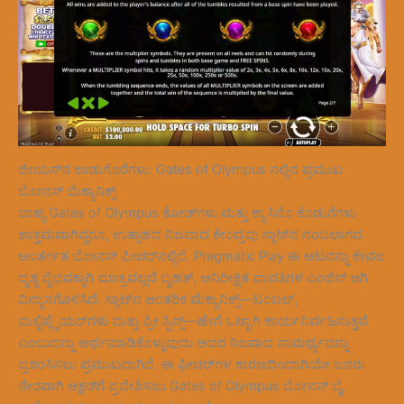
ಜೀಯಸ್‌ನ ಉಡುಗೊರೆಗಳು: Gates of Olympus ನಲ್ಲಿನ ಪ್ರಮುಖ
ಬೋನಸ್ ಮೆಕ್ಯಾನಿಕ್ಸ್
ಬಾಹ್ಯ Gates of Olympus ಕೋಡ್‌ಗಳು ಮತ್ತು ಕ್ಯಾಸಿನೊ ಕೊಡುಗೆಗಳು
ಉತ್ತಮವಾಗಿದ್ದರೂ, ಉತ್ಸಾಹದ ನಿಜವಾದ ಕೇಂದ್ರವು ಸ್ಲಾಟ್‌ನ ನಂಬಲಾಗದ
ಅಂತರ್ಗತ ಬೋನಸ್ ಫೀಚರ್‌ನಲ್ಲಿದೆ. Pragmatic Play ಈ ಆಟವನ್ನು ಕೇವಲ
ದೃಶ್ಯ ವೈಭವಕ್ಕಾಗಿ ಮಾತ್ರವಲ್ಲದೆ ಬೃಹತ್, ಅನಿರೀಕ್ಷಿತ ಪಾವತಿಗಳ ಎಂಜಿನ್ ಆಗಿ
ವಿನ್ಯಾಸಗೊಳಿಸಿದೆ. ಸ್ಲಾಟ್‌ನ ಆಂತರಿಕ ಮೆಕ್ಯಾನಿಕ್ಸ್—ಟಂಬಲ್,
ಮಲ್ಟಿಪ್ಲೈಯರ್‌ಗಳು ಮತ್ತು ಫ್ರೀ ಸ್ಪಿನ್ಸ್—ಹೇಗೆ ಒಟ್ಟಾಗಿ ಕಾರ್ಯನಿರ್ವಹಿಸುತ್ತವೆ
ಎಂಬುದನ್ನು ಅರ್ಥಮಾಡಿಕೊಳ್ಳುವುದು ಅದರ ನಿಜವಾದ ಸಾಮರ್ಥ್ಯವನ್ನು
ಪ್ರಶಂಸಿಸಲು ಪ್ರಮುಖವಾಗಿದೆ. ಈ ಫೀಚರ್‌ಗಳ ಕಾರಣದಿಂದಾಗಿಯೇ ಜನರು
ನೇರವಾಗಿ ಆಕ್ಷನ್‌ಗೆ ಪ್ರವೇಶಿಸಲು Gates of Olympus ಬೋನಸ್ ಬೈ