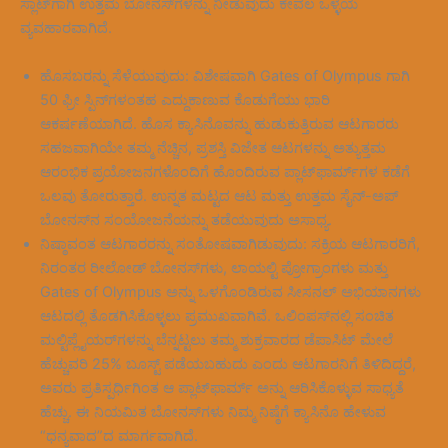
ಸ್ಲಾಟ್‌ಗಾಗಿ ಉತ್ತಮ ಬೋನಸ್‌ಗಳನ್ನು ನೀಡುವುದು ಕೇವಲ ಒಳ್ಳೆಯ
ವ್ಯವಹಾರವಾಗಿದೆ.
ಹೊಸಬರನ್ನು ಸೆಳೆಯುವುದು: ವಿಶೇಷವಾಗಿ Gates of Olympus ಗಾಗಿ
50 ಫ್ರೀ ಸ್ಪಿನ್‌ಗಳಂತಹ ಎದ್ದುಕಾಣುವ ಕೊಡುಗೆಯು ಭಾರಿ
ಆಕರ್ಷಣೆಯಾಗಿದೆ. ಹೊಸ ಕ್ಯಾಸಿನೊವನ್ನು ಹುಡುಕುತ್ತಿರುವ ಆಟಗಾರರು
ಸಹಜವಾಗಿಯೇ ತಮ್ಮ ನೆಚ್ಚಿನ, ಪ್ರಶಸ್ತಿ ವಿಜೇತ ಆಟಗಳನ್ನು ಅತ್ಯುತ್ತಮ
ಆರಂಭಿಕ ಪ್ರಯೋಜನಗಳೊಂದಿಗೆ ಹೊಂದಿರುವ ಪ್ಲಾಟ್‌ಫಾರ್ಮ್‌ಗಳ ಕಡೆಗೆ
ಒಲವು ತೋರುತ್ತಾರೆ. ಉನ್ನತ ಮಟ್ಟದ ಆಟ ಮತ್ತು ಉತ್ತಮ ಸೈನ್-ಅಪ್
ಬೋನಸ್‌ನ ಸಂಯೋಜನೆಯನ್ನು ತಡೆಯುವುದು ಅಸಾಧ್ಯ.
ನಿಷ್ಠಾವಂತ ಆಟಗಾರರನ್ನು ಸಂತೋಷವಾಗಿಡುವುದು: ಸಕ್ರಿಯ ಆಟಗಾರರಿಗೆ,
ನಿರಂತರ ರೀಲೋಡ್ ಬೋನಸ್‌ಗಳು, ಲಾಯಲ್ಟಿ ಪ್ರೋಗ್ರಾಂಗಳು ಮತ್ತು
Gates of Olympus ಅನ್ನು ಒಳಗೊಂಡಿರುವ ಸೀಸನಲ್ ಅಭಿಯಾನಗಳು
ಆಟದಲ್ಲಿ ತೊಡಗಿಸಿಕೊಳ್ಳಲು ಪ್ರಮುಖವಾಗಿವೆ. ಒಲಿಂಪಸ್‌ನಲ್ಲಿ ಸಂಚಿತ
ಮಲ್ಟಿಪ್ಲೈಯರ್‌ಗಳನ್ನು ಬೆನ್ನಟ್ಟಲು ತಮ್ಮ ಶುಕ್ರವಾರದ ಡೆಪಾಸಿಟ್ ಮೇಲೆ
ಹೆಚ್ಚುವರಿ 25% ಬೂಸ್ಟ್ ಪಡೆಯಬಹುದು ಎಂದು ಆಟಗಾರನಿಗೆ ತಿಳಿದಿದ್ದರೆ,
ಅವರು ಪ್ರತಿಸ್ಪರ್ಧಿಗಿಂತ ಆ ಪ್ಲಾಟ್‌ಫಾರ್ಮ್ ಅನ್ನು ಆರಿಸಿಕೊಳ್ಳುವ ಸಾಧ್ಯತೆ
ಹೆಚ್ಚು. ಈ ನಿಯಮಿತ ಬೋನಸ್‌ಗಳು ನಿಮ್ಮ ನಿಷ್ಠೆಗೆ ಕ್ಯಾಸಿನೊ ಹೇಳುವ
“ಧನ್ಯವಾದ”ದ ಮಾರ್ಗವಾಗಿದೆ.