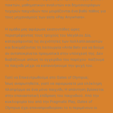
παικτών, μαθηματικών αναλυτών και δημοσιογράφων
τυχερών παιχνιδιών που μοιράζονται ένα βαθύ πάθος για
τους μηχανισμούς των slots «Pay Anywhere».
Η ομάδα μας αφιέρωσε εκατοντάδες ώρες
περιστρέφοντας τους τροχούς του Μεγάλου Δία,
καταγράφοντας τις συχνότητες των πολλαπλασιαστών
και δοκιμάζοντας τη λειτουργία «Ante Bet» για να δούμε
αν ανταποκρίνεται πραγματικά στην υπόσχεσή της. Δεν
διαβάζουμε απλώς το εγχειρίδιο του παρόχου· παίζουμε
το παιχνίδι μέχρι να κατανοήσουμε την ψυχή του.
Γιατί να Επικεντρωθούμε στο Gates of Olympus;
Ίσως αναρωτηθείτε, γιατί να αφιερώσετε μια ολόκληρη
πλατφόρμα σε ένα μόνο παιχνίδι; Η απάντηση βρίσκεται
στην επαναστατική επίδραση του παιχνιδιού. Από την
κυκλοφορία του από την Pragmatic Play,
Gates of
Olympus
έχει επαναπροσδιορίσει το τι περιμένουν οι