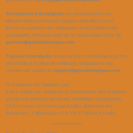
Συνεργασίες & Διαφήμιση:
Εάν εκπροσωπείτε μια
αδειοδοτημένη επωνυμία τυχερών παιχνιδιών ή ένα
δίκτυο συνεργατών και επιθυμείτε να συζητήσετε μια
συνεργασία, επικοινωνήστε με το τμήμα μάρκετινγκ: 📧
partners@gateslotolympus.com
Τεχνική Υποστήριξη:
Αντιμετωπίζετε προβλήματα με την
ιστοσελίδα ή το παιχνίδι επίδειξης; Ενημερώστε την
τεχνική μας ομάδα: 📧
support@gateslotolympus.com
Η Τοποθεσία του Γραφείου μας
Ενώ η ομάδα μας εργάζεται εξ αποστάσεως από διάφορες
γωνιές του πλανήτη για να σας προσφέρει ενημερώσεις
24/7, ο κύριος εκδοτικός μας κόμβος βρίσκεται στη
διεύθυνση: 📍 Μεσογείων 2-4, 115 27 Αθήνα, Ελλάδα