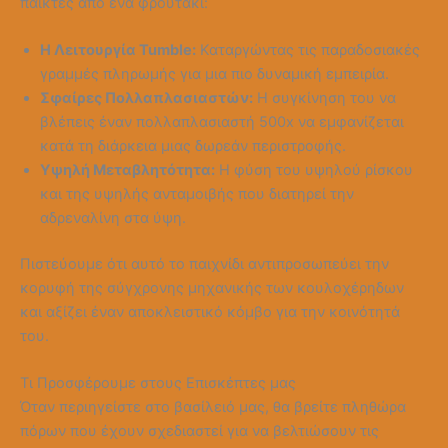
παίκτες από ένα φρουτάκι:
Η Λειτουργία Tumble:
Καταργώντας τις παραδοσιακές
γραμμές πληρωμής για μια πιο δυναμική εμπειρία.
Σφαίρες Πολλαπλασιαστών:
Η συγκίνηση του να
βλέπεις έναν πολλαπλασιαστή 500x να εμφανίζεται
κατά τη διάρκεια μιας δωρεάν περιστροφής.
Υψηλή Μεταβλητότητα:
Η φύση του υψηλού ρίσκου
και της υψηλής ανταμοιβής που διατηρεί την
αδρεναλίνη στα ύψη.
Πιστεύουμε ότι αυτό το παιχνίδι αντιπροσωπεύει την
κορυφή της σύγχρονης μηχανικής των κουλοχέρηδων
και αξίζει έναν αποκλειστικό κόμβο για την κοινότητά
του.
Τι Προσφέρουμε στους Επισκέπτες μας
Όταν περιηγείστε στο βασίλειό μας, θα βρείτε πληθώρα
πόρων που έχουν σχεδιαστεί για να βελτιώσουν τις