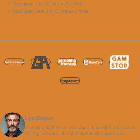
Telegram:
t.me/OlympusSlotHub
YouTube:
Gate Slot Olympus Official
Leo Bonus
Gambling unfiltered: separating marketing from reality,
testing software, and sharing honest experience.