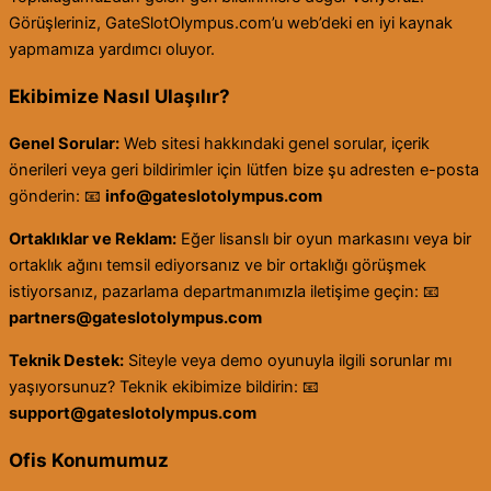
Görüşleriniz, GateSlotOlympus.com’u web’deki en iyi kaynak
yapmamıza yardımcı oluyor.
Ekibimize Nasıl Ulaşılır?
Genel Sorular:
Web sitesi hakkındaki genel sorular, içerik
önerileri veya geri bildirimler için lütfen bize şu adresten e-posta
gönderin: 📧
info@gateslotolympus.com
Ortaklıklar ve Reklam:
Eğer lisanslı bir oyun markasını veya bir
ortaklık ağını temsil ediyorsanız ve bir ortaklığı görüşmek
istiyorsanız, pazarlama departmanımızla iletişime geçin: 📧
partners@gateslotolympus.com
Teknik Destek:
Siteyle veya demo oyunuyla ilgili sorunlar mı
yaşıyorsunuz? Teknik ekibimize bildirin: 📧
support@gateslotolympus.com
Ofis Konumumuz