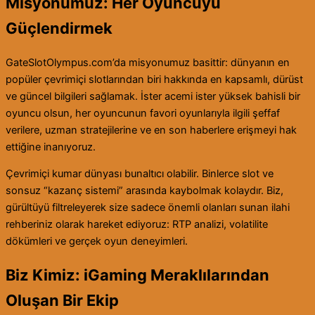
Misyonumuz: Her Oyuncuyu
Güçlendirmek
GateSlotOlympus.com’da misyonumuz basittir: dünyanın en
popüler çevrimiçi slotlarından biri hakkında en kapsamlı, dürüst
ve güncel bilgileri sağlamak. İster acemi ister yüksek bahisli bir
oyuncu olsun, her oyuncunun favori oyunlarıyla ilgili şeffaf
verilere, uzman stratejilerine ve en son haberlere erişmeyi hak
ettiğine inanıyoruz.
Çevrimiçi kumar dünyası bunaltıcı olabilir. Binlerce slot ve
sonsuz “kazanç sistemi” arasında kaybolmak kolaydır. Biz,
gürültüyü filtreleyerek size sadece önemli olanları sunan ilahi
rehberiniz olarak hareket ediyoruz: RTP analizi, volatilite
dökümleri ve gerçek oyun deneyimleri.
Biz Kimiz: iGaming Meraklılarından
Oluşan Bir Ekip