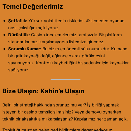
Temel Değerlerimiz
Şeffaflık:
Yüksek volatilitenin risklerini süslemeden oyunun
nasıl çalıştığını açıklıyoruz.
Dürüstlük:
Casino incelemelerimiz tarafsızdır. Bir platform
standartlarımızı karşılamıyorsa listemize giremez.
Sorumlu Kumar:
Bu bizim en önemli sütunumuzdur. Kumarın
bir gelir kaynağı değil, eğlence olarak görülmesini
savunuyoruz. Kontrolü kaybettiğini hissedenler için kaynaklar
sağlıyoruz.
Bize Ulaşın: Kahin’e Ulaşın
Belirli bir strateji hakkında sorunuz mu var? İş birliği yapmak
isteyen bir casino temsilcisi misiniz? Veya demoyu oynarken
teknik bir aksaklıkla mı karşılaştınız? Kapılarımız her zaman açık.
Topluluğumuzdan gelen geri bildirimlere değer veriyoruz.