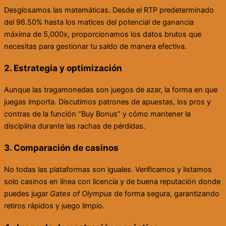
Desglosamos las matemáticas. Desde el RTP predeterminado
del 96.50% hasta los matices del potencial de ganancia
máxima de 5,000x, proporcionamos los datos brutos que
necesitas para gestionar tu saldo de manera efectiva.
2. Estrategia y optimización
Aunque las tragamonedas son juegos de azar, la forma en que
juegas importa. Discutimos patrones de apuestas, los pros y
contras de la función “Buy Bonus” y cómo mantener la
disciplina durante las rachas de pérdidas.
3. Comparación de casinos
No todas las plataformas son iguales. Verificamos y listamos
solo casinos en línea con licencia y de buena reputación donde
puedes jugar
Gates of Olympus
de forma segura, garantizando
retiros rápidos y juego limpio.