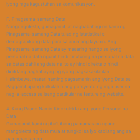
iyong mga kagustuhan sa komunikasyon.
F. Pinagsama-samang Data
Nangongolekta, gumagamit, at nagbabahagi rin kami ng
Pinagsama-samang Data tulad ng istatistikal o
demograpikong data para sa anumang layunin. Ang
Pinagsama-samang Data ay maaaring hango sa iyong
personal na data ngunit hindi itinuturing na personal na data
sa batas dahil ang data na ito ay hindi direkta o hindi
direktang naghahayag ng iyong pagkakakilanlan.
Halimbawa, maaari naming pagsamahin ang iyong Data sa
Paggamit upang kalkulahin ang porsyento ng mga user na
nag-a-access sa isang partikular na feature ng website.
4. Kung Paano Namin Kinokolekta ang Iyong Personal na
Data
Gumagamit kami ng iba’t ibang pamamaraan upang
mangolekta ng data mula at tungkol sa iyo kabilang ang sa
pamamagitan ng: