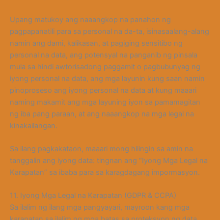
Upang matukoy ang naaangkop na panahon ng
pagpapanatili para sa personal na da-
ta, isinasaalang-alang
namin ang dami, kalikasan, at pagiging sensitibo ng
personal na data, ang potensyal na panganib ng pinsala
mula sa hindi awtorisadong paggamit o pagbubunyag ng
iyong personal na data, ang mga layunin kung saan namin
pinoproseso ang iyong personal na data at kung maaari
naming makamit ang mga layuning iyon sa pamamagitan
ng iba pang paraan, at ang naaangkop na mga legal na
kinakailangan.
Sa ilang pagkakataon, maaari mong hilingin sa amin na
tanggalin ang iyong data: tingnan ang “Iyong Mga Legal na
Karapatan” sa ibaba para sa karagdagang impormasyon.
11. Iyong Mga Legal na Karapatan (GDPR & CCPA)
Sa ilalim ng ilang mga pangyayari, mayroon kang mga
karapatan sa ilalim ng mga batas sa proteksyon ng data