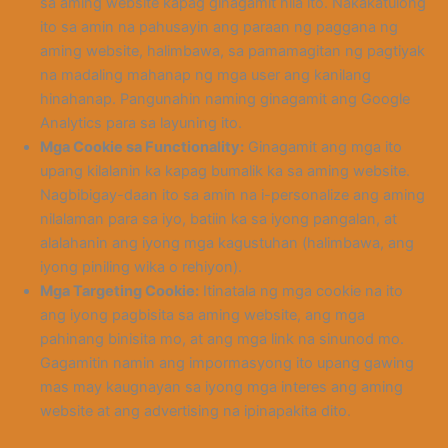
sa aming website kapag ginagamit nila ito. Nakakatulong
ito sa amin na pahusayin ang paraan ng paggana ng
aming website, halimbawa, sa pamamagitan ng pagtiyak
na madaling mahanap ng mga user ang kanilang
hinahanap. Pangunahin naming ginagamit ang Google
Analytics para sa layuning ito.
Mga Cookie sa Functionality:
Ginagamit ang mga ito
upang kilalanin ka kapag bumalik ka sa aming website.
Nagbibigay-daan ito sa amin na i-personalize ang aming
nilalaman para sa iyo, batiin ka sa iyong pangalan, at
alalahanin ang iyong mga kagustuhan (halimbawa, ang
iyong piniling wika o rehiyon).
Mga Targeting Cookie:
Itinatala ng mga cookie na ito
ang iyong pagbisita sa aming website, ang mga
pahinang binisita mo, at ang mga link na sinunod mo.
Gagamitin namin ang impormasyong ito upang gawing
mas may kaugnayan sa iyong mga interes ang aming
website at ang advertising na ipinapakita dito.