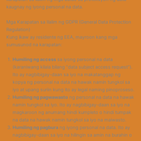
kaugnay ng iyong personal na data.
Mga Karapatan sa Ilalim ng GDPR (General Data Protection
Regulation)
Kung ikaw ay residente ng EEA, mayroon kang mga
sumusunod na karapatan:
Humiling ng access
sa iyong personal na data
(karaniwang kilala bilang “data subject access request”).
Ito ay nagbibigay-daan sa iyo na makatanggap ng
kopya ng personal na data na hawak namin tungkol sa
iyo at upang suriin kung ito ay legal naming pinoproseso.
Humiling ng pagwawasto
ng personal na data na hawak
namin tungkol sa iyo. Ito ay nagbibigay-daan sa iyo na
magkaroon ng anumang hindi kumpleto o hindi tumpak
na data na hawak namin tungkol sa iyo na maiwasto.
Humiling ng pagbura
ng iyong personal na data. Ito ay
nagbibigay-daan sa iyo na hilingin sa amin na burahin o