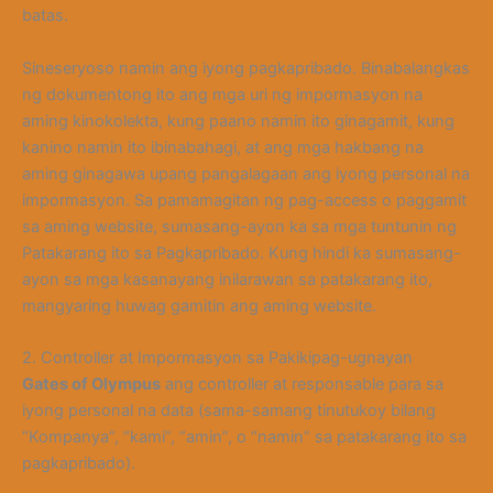
batas.
Sineseryoso namin ang iyong pagkapribado. Binabalangkas
ng dokumentong ito ang mga uri ng impormasyon na
aming kinokolekta, kung paano namin ito ginagamit, kung
kanino namin ito ibinabahagi, at ang mga hakbang na
aming ginagawa upang pangalagaan ang iyong personal na
impormasyon. Sa pamamagitan ng pag-access o paggamit
sa aming website, sumasang-ayon ka sa mga tuntunin ng
Patakarang ito sa Pagkapribado. Kung hindi ka sumasang-
ayon sa mga kasanayang inilarawan sa patakarang ito,
mangyaring huwag gamitin ang aming website.
2. Controller at Impormasyon sa Pakikipag-ugnayan
Gates of Olympus
ang controller at responsable para sa
iyong personal na data (sama-samang tinutukoy bilang
“Kompanya”, “kami”, “amin”, o “namin” sa patakarang ito sa
pagkapribado).