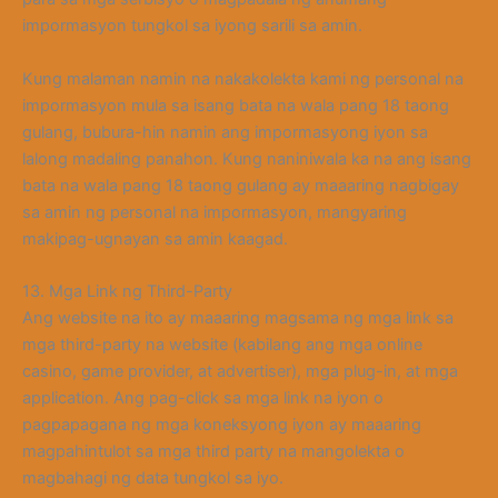
impormasyon tungkol sa iyong sarili sa amin.
Kung malaman namin na nakakolekta kami ng personal na
impormasyon mula sa isang bata na wala pang 18 taong
gulang, bubura-
hin namin ang impormasyong iyon sa
lalong madaling panahon. Kung naniniwala ka na ang isang
bata na wala pang 18 taong gulang ay maaaring nagbigay
sa amin ng personal na impormasyon, mangyaring
makipag-ugnayan sa amin kaagad.
13. Mga Link ng Third-Party
Ang website na ito ay maaaring magsama ng mga link sa
mga third-party na website (kabilang ang mga online
casino, game provider, at advertiser), mga plug-in, at mga
application. Ang pag-click sa mga link na iyon o
pagpapagana ng mga koneksyong iyon ay maaaring
magpahintulot sa mga third party na mangolekta o
magbahagi ng data tungkol sa iyo.