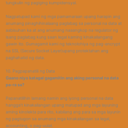
tungkulin ng pagiging kumpidensyal.
Nagpatupad kami ng mga pamamaraan upang harapin ang
anumang pinaghihinalaang paglabag sa personal na data at
aabisuhan ka at ang anumang naaangkop na regulator ng
isang paglabag kung saan legal kaming kinakailangang
gawin ito. Gumagamit kami ng teknolohiya ng pag-encrypt
na SSL (Secure Socket Layer)
upang protektahan ang
paghahatid ng data.
10. Pagpapanatili ng Data
Gaano niyo katagal gagamitin ang aking personal na data
pa-
ra sa?
Papanatilihin lamang namin ang iyong personal na data
hangga’t kinakailangan upang matupad ang mga layuning
aming kinolekta para rito, kabilang ang para sa mga layunin
ng pagtugon sa anumang mga kinakailangan sa legal,
accounting, o pag-uulat.