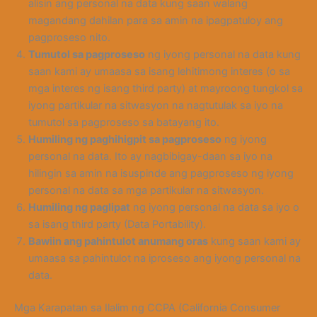
alisin ang personal na data kung saan walang
magandang dahilan para sa amin na ipagpatuloy ang
pagproseso nito.
Tumutol sa pagproseso
ng iyong personal na data kung
saan kami ay umaasa sa isang lehitimong interes (o sa
mga interes ng isang third party) at mayroong tungkol sa
iyong partikular na sitwasyon na nagtutulak sa iyo na
tumutol sa pagproseso sa batayang ito.
Humiling ng paghihigpit sa pagproseso
ng iyong
personal na data. Ito ay nagbibigay-daan sa iyo na
hilingin sa amin na isuspinde ang pagproseso ng iyong
personal na data sa mga partikular na sitwasyon.
Humiling ng paglipat
ng iyong personal na data sa iyo o
sa isang third party (Data Portability).
Bawiin ang pahintulot anumang oras
kung saan kami ay
umaasa sa pahintulot na iproseso ang iyong personal na
data.
Mga Karapatan sa Ilalim ng CCPA (California Consumer