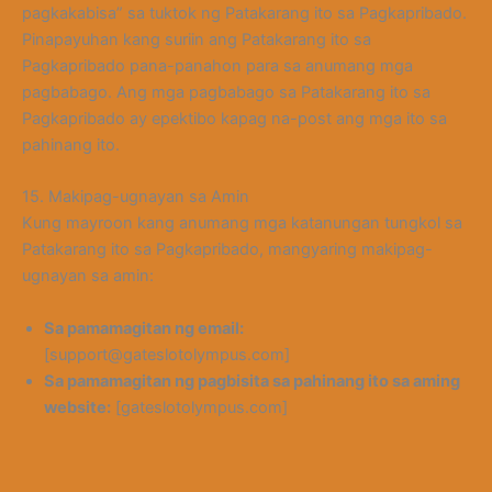
pagkakabisa” sa tuktok ng Patakarang ito sa Pagkapribado.
Pinapayuhan kang suriin ang Patakarang ito sa
Pagkapribado pana-panahon para sa anumang mga
pagbabago. Ang mga pagbabago sa Patakarang ito sa
Pagkapribado ay epektibo kapag na-post ang mga ito sa
pahinang ito.
15. Makipag-ugnayan sa Amin
Kung mayroon kang anumang mga katanungan tungkol sa
Patakarang ito sa Pagkapribado, mangyaring makipag-
ugnayan sa amin:
Sa pamamagitan ng email:
[support@gateslotolympus.com]
Sa pamamagitan ng pagbisita sa pahinang ito sa aming
website:
[gateslotolympus.com]