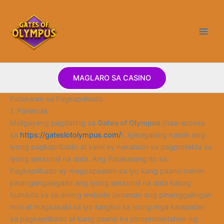
Skip
to
content
MAGLARO SA CASINO
Patakaran sa Pagkapribado
1. Panimula
Maligayang pagdating sa
Gates of Olympus
(naa-access
sa
https://gateslotolympus.com/
). Iginagalang namin ang
iyong pagkapribado at kami ay nakatuon sa pagprotekta sa
iyong personal na data. Ang Patakarang ito sa
Pagkapribado ay magpapaalam sa iyo kung paano namin
pinangangalagaan ang iyong personal na data kapag
bumisita ka sa aming website (anuman ang pinanggalingan
mo) at magsasabi sa iyo tungkol sa iyong mga karapatan
sa pagkapribado at kung paano ka pinoprotektahan ng