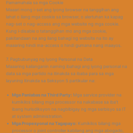
Pamamahala sa mga Cookie
Maaari mong i-set ang iyong browser na tanggihan ang
lahat o ilang mga cookie sa browser, o alertuhan ka kapag
nag-set o nag-access ang mga website ng mga cookie.
Kung i-disable o tatanggihan mo ang mga cookie,
pakitandaan na ang ilang bahagi ng website na ito ay
maaaring hindi ma-access o hindi gumana nang maayos.
7. Pagbubunyag ng Iyong Personal na Data
Maaaring kailanganin naming ibahagi ang iyong personal na
data sa mga partido na itinakda sa ibaba para sa mga
layuning itinakda sa Seksyon 5 partikular na:
Mga Panlabas na Third Party:
Mga service provider na
kumikilos bilang mga processor na nakabase sa iba’t
ibang hurisdiksyon na nagbibigay ng mga serbisyo sa IT
at system administration.
Mga Propesyonal na Tagapayo:
Kumikilos bilang mga
processor o joint controller kabilang ang mga abogado,