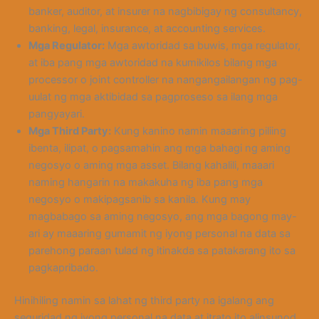
banker, auditor, at insurer na nagbibigay ng consultancy,
banking, legal, insurance, at accounting services.
Mga Regulator:
Mga awtoridad sa buwis, mga regulator,
at iba pang mga awtoridad na kumikilos bilang mga
processor o joint controller na nangangailangan ng pag-
uulat ng mga aktibidad sa pagproseso sa ilang mga
pangyayari.
Mga Third Party:
Kung kanino namin maaaring piliing
ibenta, ilipat, o pagsamahin ang mga bahagi ng aming
negosyo o aming mga asset. Bilang kahalili, maaari
naming hangarin na makakuha ng iba pang mga
negosyo o makipagsanib sa kanila. Kung may
magbabago sa aming negosyo, ang mga bagong may-
ari ay maaaring gumamit ng iyong personal na data sa
parehong paraan tulad ng itinakda sa patakarang ito sa
pagkapribado.
Hinihiling namin sa lahat ng third party na igalang ang
seguridad ng iyong personal na data at itrato ito alinsunod