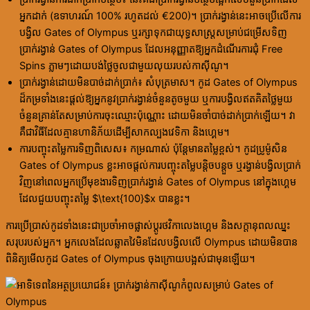
អ្នកដាក់ (ឧទាហរណ៍ 100% រហូតដល់ €200)។ ប្រាក់រង្វាន់នេះអាចប្រើលើការ
បង្វិល Gates of Olympus ឬរក្សាទុកជាយុទ្ធសាស្ត្រសម្រាប់ជម្រើសទិញ
ប្រាក់រង្វាន់ Gates of Olympus ដែលអនុញ្ញាតឱ្យអ្នកដំណើរការជុំ Free
Spins ភ្លាមៗដោយបង់ថ្លៃចូលជាមួយលុយរបស់កាស៊ីណូ។
ប្រាក់រង្វាន់ដោយមិនបាច់ដាក់ប្រាក់៖ សំបុត្រមាស។ កូដ Gates of Olympus
ដ៏កម្រទាំងនេះផ្តល់ឱ្យអ្នកនូវប្រាក់រង្វាន់ចំនួនតូចមួយ ឬការបង្វិលឥតគិតថ្លៃមួយ
ចំនួនគ្រាន់តែសម្រាប់ការចុះឈ្មោះប៉ុណ្ណោះ ដោយមិនចាំបាច់ដាក់ប្រាក់ឡើយ។ វា
គឺជាវិធីដែលគ្មានហានិភ័យដើម្បីសាកល្បងវេទិកា និងហ្គេម។
ការបញ្ចុះតម្លៃការទិញពិសេស៖ កម្រណាស់ ប៉ុន្តែមានតម្លៃខ្ពស់។ កូដប្រូម៉ូសិន
Gates of Olympus ខ្លះអាចផ្តល់ការបញ្ចុះតម្លៃបន្តិចបន្តួច ឬរង្វាន់បង្វិលប្រាក់
វិញនៅពេលអ្នកប្រើមុខងារទិញប្រាក់រង្វាន់ Gates of Olympus នៅក្នុងហ្គេម
ដែលជួយបញ្ចុះតម្លៃ $\text{100}$x បានខ្លះ។
ការប្រើប្រាស់កូដទាំងនេះជាប្រចាំអាចផ្លាស់ប្តូរថវិកាលេងហ្គេម និងសក្តានុពលឈ្នះ
សរុបរបស់អ្នក។ អ្នកលេងដែលឆ្លាតវៃមិនដែលបង្វិលលើ Olympus ដោយមិនបាន
ពិនិត្យមើលកូដ Gates of Olympus ចុងក្រោយបង្អស់ជាមុនឡើយ។