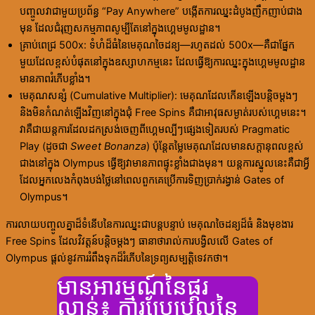
បញ្ចូលវាជាមួយប្រព័ន្ធ “Pay Anywhere” បង្កើតការឈ្នះដំបូងញឹកញាប់ជាង
មុន ដែលជំរុញសកម្មភាពសូម្បីតែនៅក្នុងហ្គេមមូលដ្ឋាន។
គ្រាប់ពេជ្រ 500x: ទំហំដ៏ធំនៃមេគុណចៃដន្យ—រហូតដល់ 500x—គឺជាផ្នែក
មួយដែលខ្ពស់បំផុតនៅក្នុងឧស្សាហកម្មនេះ ដែលធ្វើឱ្យការឈ្នះក្នុងហ្គេមមូលដ្ឋាន
មានភាពរំភើបខ្លាំង។
មេគុណសន្សំ (Cumulative Multiplier): មេគុណដែលកើនឡើងបន្តិចម្តងៗ
និងមិនកំណត់ឡើងវិញនៅក្នុងជុំ Free Spins គឺជាអាវុធសម្ងាត់របស់ហ្គេមនេះ។
វាគឺជាយន្តការដែលដកស្រង់ចេញពីហ្គេមល្បីៗផ្សេងទៀតរបស់ Pragmatic
Play (ដូចជា
Sweet Bonanza
) ប៉ុន្តែតម្លៃមេគុណដែលមានសក្តានុពលខ្ពស់
ជាងនៅក្នុង Olympus ធ្វើឱ្យវាមានភាពផ្ទុះខ្លាំងជាងមុន។ យន្តការស្នូលនេះគឺជាអ្វី
ដែលអ្នកលេងកំពុងបង់ថ្លៃនៅពេលពួកគេប្រើការទិញប្រាក់រង្វាន់ Gates of
Olympus។
ការលាយបញ្ចូលគ្នាដ៏ទំនើបនៃការឈ្នះជាបន្តបន្ទាប់ មេគុណចៃដន្យដ៏ធំ និងមុខងារ
Free Spins ដែលវិវត្តន៍បន្តិចម្តងៗ ធានាថារាល់ការបង្វិលលើ Gates of
Olympus ផ្តល់នូវការរំពឹងទុកដ៏រំភើបនៃទ្រព្យសម្បត្តិទេវកថា។
មានអារម្មណ៍នៃផ្គរ
លាន់៖ ការប្រែប្រួលនៃ