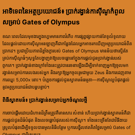
អាទិទេពនៃអត្ថប្រយោជន៍៖ ប្រាក់រង្វាន់កាស៊ីណូកំពូល
សម្រាប់ Gates of Olympus
ខណៈពេលដែលមុខងារក្នុងហ្គេមមានភាពរំភើប ការផ្សព្វផ្សាយកាន់តែទូលំទូលាយ
ដែលផ្តល់ដោយកាស៊ីណូអនឡាញគឺជាកន្លែងដែលអ្នកអាចរកឃើញអត្ថប្រយោជន៍ពិត
ប្រាកដ។ ប្រជាប្រិយភាពដ៏ខ្លាំងក្លារបស់ Gates of Olympus មានន័យថាស្ទើរតែ
គ្រប់កាស៊ីណូធំៗសុទ្ធតែបង្ហាញវាឱ្យលេចធ្លោនៅក្នុងការផ្តល់ជូនប្រាក់រង្វាន់របស់
ពួកគេ។ ប្រាក់រង្វាន់ខាងក្រៅទាំងនេះត្រូវបានរចនាឡើងដើម្បីទាក់ទាញអ្នកឱ្យចូលមក
រង្វាន់សម្រាប់ការលេងរបស់អ្នក និងរក្សាឱ្យអ្នកចូលរួមជាមួយ Zeus និងការដេញតាម
ការឈ្នះ 5,000x នោះ។ បំភ្លេចការផ្តល់ជូនស្វាគមន៍ធម្មតា—កាស៊ីណូល្អបំផុតផ្តល់
នូវអត្ថប្រយោជន៍ជាបន្តបន្ទាប់។
ពិធីស្វាគមន៍៖ ប្រាក់រង្វាន់សម្រាប់អ្នកចំណូលថ្មី
ការចាប់ផ្តើមដោយជំហានដ៏ត្រឹមត្រូវគឺមានសារៈសំខាន់ ហើយប្រាក់រង្វាន់ស្វាគមន៍គឺជា
ការផ្តល់ជូនដ៏ធំបំផុត និងលេចធ្លោបំផុតរបស់កាស៊ីណូ។ ទាំងនេះច្រើនតែជាវិធីងាយ
ស្រួលបំផុតដើម្បីទទួលបានមូលនិធិបន្ថែម ឬការបង្វិលឥតគិតថ្លៃសម្រាប់ Gates of
Olympus ជាពិសេស។