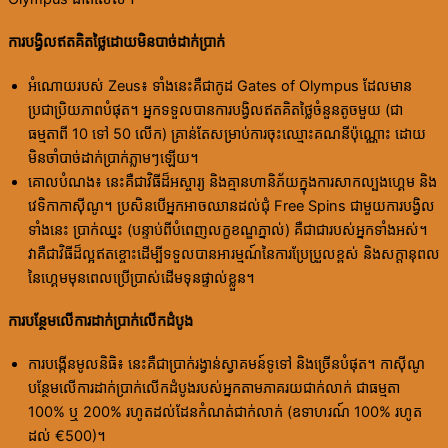
ការបង្វិលឥតគិតថ្លៃដោយមិនបាច់ដាក់ប្រាក់
អំណោយរបស់ Zeus៖ ទាំងនេះគឺជាកូដ Gates of Olympus ដែលមាន
ប្រជាប្រិយភាពបំផុត។ អ្នកទទួលបានការបង្វិលឥតគិតថ្លៃចំនួនតូចមួយ (ជា
ធម្មតាពី 10 ទៅ 50 លើក) គ្រាន់តែសម្រាប់ការចុះឈ្មោះគណនីប៉ុណ្ណោះ ដោយ
មិនចាំបាច់ដាក់ប្រាក់ភ្លាមៗឡើយ។
គោលបំណង៖ នេះគឺជាវិធីដ៏អស្ចារ្យ និងគ្មានហានិភ័យក្នុងការសាកល្បងហ្គេម និង
វេទិកាកាស៊ីណូ។ ប្រសិនបើអ្នកអាចឈានដល់ជុំ Free Spins ជាមួយការបង្វិល
ទាំងនេះ ប្រាក់ឈ្នះ (បន្ទាប់ពីបំពេញលក្ខខណ្ឌភ្នាល់) គឺជាជារបស់អ្នកទាំងអស់។
វាគឺជាវិធីដ៏ល្អឥតខ្ចោះដើម្បីទទួលបានអារម្មណ៍នៃការប្រែប្រួលខ្ពស់ និងសក្តានុពល
នៃហ្គេមមុនពេលប្រើប្រាស់ដើមទុនផ្ទាល់ខ្លួន។
ការបន្ថែមលើការដាក់ប្រាក់លើកដំបូង
ការបង្កើនមូលនិធិ៖ នេះគឺជាប្រាក់រង្វាន់ស្វាគមន៍ទូទៅ និងច្រើនបំផុត។ កាស៊ីណូ
បន្ថែមលើការដាក់ប្រាក់លើកដំបូងរបស់អ្នកតាមភាគរយជាក់លាក់ ជាធម្មតា
100% ឬ 200% រហូតដល់ដែនកំណត់ជាក់លាក់ (ឧទាហរណ៍ 100% រហូត
ដល់ €500)។