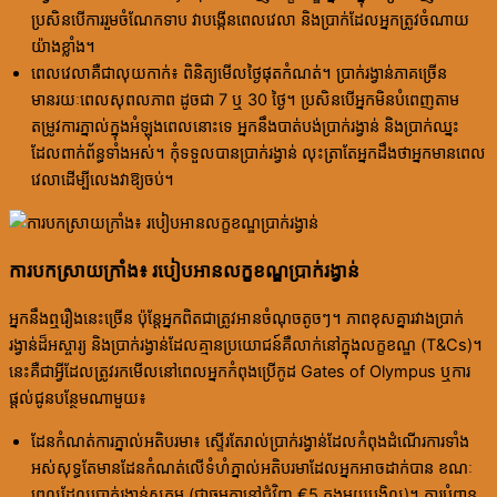
ប្រសិនបើការរួមចំណែកទាប វាបង្កើនពេលវេលា និងប្រាក់ដែលអ្នកត្រូវចំណាយ
យ៉ាងខ្លាំង។
ពេលវេលាគឺជាលុយកាក់៖ ពិនិត្យមើលថ្ងៃផុតកំណត់។ ប្រាក់រង្វាន់ភាគច្រើន
មានរយៈពេលសុពលភាព ដូចជា 7 ឬ 30 ថ្ងៃ។ ប្រសិនបើអ្នកមិនបំពេញតាម
តម្រូវការភ្នាល់ក្នុងអំឡុងពេលនោះទេ អ្នកនឹងបាត់បង់ប្រាក់រង្វាន់ និងប្រាក់ឈ្នះ
ដែលពាក់ព័ន្ធទាំងអស់។ កុំទទួលបានប្រាក់រង្វាន់ លុះត្រាតែអ្នកដឹងថាអ្នកមានពេល
វេលាដើម្បីលេងវាឱ្យចប់។
ការបកស្រាយក្រាំង៖ របៀបអានលក្ខខណ្ឌប្រាក់រង្វាន់
អ្នកនឹងឮរឿងនេះច្រើន ប៉ុន្តែអ្នកពិតជាត្រូវអានចំណុចតូចៗ។ ភាពខុសគ្នារវាងប្រាក់
រង្វាន់ដ៏អស្ចារ្យ និងប្រាក់រង្វាន់ដែលគ្មានប្រយោជន៍គឺលាក់នៅក្នុងលក្ខខណ្ឌ (T&Cs)។
នេះគឺជាអ្វីដែលត្រូវរកមើលនៅពេលអ្នកកំពុងប្រើកូដ Gates of Olympus ឬការ
ផ្តល់ជូនបន្ថែមណាមួយ៖
ដែនកំណត់ការភ្នាល់អតិបរមា៖ ស្ទើរតែរាល់ប្រាក់រង្វាន់ដែលកំពុងដំណើរការទាំង
អស់សុទ្ធតែមានដែនកំណត់លើទំហំភ្នាល់អតិបរមាដែលអ្នកអាចដាក់បាន ខណៈ
ពេលដែលប្រាក់រង្វាន់សកម្ម (ជាធម្មតានៅជុំវិញ €5 ក្នុងមួយបង្វិល)។ ការបំពាន