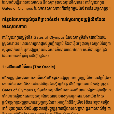
ដែលចង់បង្កើនពេលវេលាលេង និងសក្តានុពលឈ្នះលើស្លតនេះ ការស្វែងរកកូដ
Gates of Olympus ដែលមានសុពលភាពគឺជាផ្នែកមួយដ៏សំខាន់នៃយុទ្ធសាស្ត្រ។
កន្លែងដែលការផ្តល់ជូនពីព្រះគង់នៅ៖ ការស្វែងរកកូដប្រូម៉ូសិនដែល
មានសុពលភាព
ការស្វែងរកកូដប្រូម៉ូសិន Gates of Olympus ដែលសកម្មមិនមែនតែងតែងាយ
ស្រួលនោះទេ ដោយសារពួកវាផ្លាស់ប្តូរញឹកញាប់ និងជារឿយៗផ្តាច់មុខសម្រាប់ដៃគូកា
ស៊ីណូជាក់លាក់ ឬការផ្សព្វផ្សាយដែលមានកំណត់ពេលវេលា។ នេះគឺជាបញ្ជីកន្លែង
ដែលអាចទុកចិត្តបំផុតដើម្បីស្វែងរក៖
1. នៅទីនេះលើទំព័រនេះ (The Oracle)
យើងប្តេជ្ញាផ្តល់ជូនសហគមន៍របស់យើងនូវការផ្សព្វផ្សាយបច្ចុប្បន្ន និងមានតម្លៃបំផុត។
គេហទំព័ររបស់យើងតាមដានជានិច្ចនូវកាស៊ីណូដៃគូ ដើម្បីទទួលបាន និងបង្ហាញកូដ
Gates of Olympus ផ្តាច់មុខដែលអ្នកនឹងមិនអាចរកឃើញនៅកន្លែងផ្សេងឡើយ។
ទាំងនេះជារឿយៗជាការផ្តល់ជូនដែលបានចរចាសម្រាប់អ្នកអានរបស់យើង ដែល
ផ្តល់ឱ្យអ្នកនូវអត្ថប្រយោជន៍ប្រកួតប្រជែង។ អ្នកគួរតែពិនិត្យមើលទំព័រនេះឱ្យបានទៀង
ទាត់ ព្រោះកូដរបស់យើងត្រូវបានធ្វើបច្ចុប្បន្នភាពរៀងរាល់សប្តាហ៍ ជួនកាលរាល់ថ្ងៃ ជា