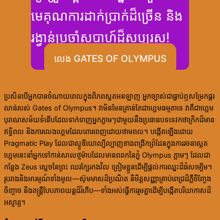
មេគុណការដាក់ប្រាក់ដ៏ច្រើន និង
រង្វាន់ប្រចាំសប្តាហ៍ដ៏សប្បុរស!
លេង GATES OF OLYMPUS
ប្រសិនបើអ្នកបានចំណាយពេលក្នុងពិភពស្លតអនឡាញ អ្នកច្បាស់ជាធ្លាប់ឮសម្រែកផ្គរ
លាន់របស់ Gates of Olympus។ វាមិនមែនគ្រាន់តែជាហ្គេមធម្មតាទេ វាគឺជាហ្គេម
បុរាណសម័យទំនើបដែលទាក់ទាញអ្នកភ្លាមៗជាមួយនឹងប្រធានបទទេវកថាក្រិកដ៏មាន
ឥទ្ធិពល និងការលេងហ្គេមដែលពោរពេញដោយថាមពល។ បង្កើតឡើងដោយ
Pragmatic Play ដែលជាស្ទូឌីយោល្បីល្បាញខាងពង្រីកព្រំដែនក្នុងការរចនាស្លត
ហ្គេមនេះនាំអ្នកទៅកាន់សាលថ្មម៉ាបដែលមានពពកនៃភ្នំ Olympus ភ្លាមៗ ដែលជា
កន្លែង Zeus ស្តេចនៃព្រះ ឈរក្បែរកងវិល ត្រៀមខ្លួនដើម្បីផ្តល់ការឈ្នះដ៏ធំសម្បើម។
រូបរាងនិងអារម្មណ៍ទាំងមូល—ស៊ុមមាសដ៏ប្រណិត និមិត្តសញ្ញាគ្រាប់ពេជ្រដ៏ភ្លឺចិញ្ចែង
ចិញ្ចាច និងតន្ត្រីបែបភាពយន្តដ៏រំភើប—ទាំងអស់ធ្វើការរួមគ្នាដើម្បីបង្កើតបរិយាកាសដ៏
អស្ចារ្យ។