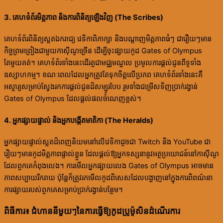
3. គេហទំព័រមិត្តភាព និងការពិនិត្យឡើងវិញ (The Scribes)
គេហទំព័រពិនិត្យស្លតឯករាជ្យ វេទិកាពិភាក្សា និងបណ្តាញមិត្តភាពធំៗ ជារឿយៗមាន
កិច្ចព្រមព្រៀងជាមួយកាស៊ីណូច្រើន ដើម្បីចុះផ្សាយកូដ Gates of Olympus
តែមួយគត់។ គេហទំព័រទាំងនេះដើរតួជាមជ្ឈមណ្ឌល ប្រមូលការផ្តល់ជូនពីទូទាំង
ឧស្សាហកម្ម។ ខណៈពេលដែលអ្នកត្រូវតែទុកចិត្តលើប្រភព គេហទំព័រទាំងនេះគឺ
អស្ចារ្យសម្រាប់ស្វែងរកការផ្តល់ជូនដ៏សម្បូរបែប រួមទាំងជម្រើសទិញប្រាក់រង្វាន់
Gates of Olympus ដែលផ្តល់ផលចំណេញខ្ពស់។
4. អ្នកផ្សាយផ្ទាល់ និងអ្នកបង្កើតមាតិកា (The Heralds)
អ្នកផ្សាយផ្ទាល់ស្លតដ៏ពេញនិយមនៅលើវេទិកាដូចជា Twitch និង YouTube ជា
រឿយៗមានកូដមិត្តភាពផ្ទាល់ខ្លួន ដែលផ្តល់ឱ្យអ្នកទស្សនានូវអត្ថប្រយោជន៍នៅកាស៊ីណូ
ដែលពួកគេកំពុងលេង។ ការមើលអ្នកផ្សាយលេង Gates of Olympus អាចមាន
ភាពសប្បាយរីករាយ ប៉ុន្តែក៏ត្រូវរកមើលកូដពិសេសដែលបង្ហាញនៅក្នុងការពិពណ៌នា
ការផ្សាយរបស់ពួកគេសម្រាប់ប្រាក់រង្វាន់បន្ថែម។
ពិធីការ៖ ជំហាននីមួយៗនៃការធ្វើឱ្យកូដប្រូម៉ូសិនដំណើរការ