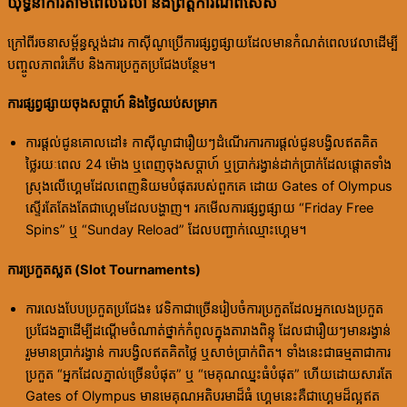
យុទ្ធនាការតាមពេលវេលា និងព្រឹត្តិការណ៍ពិសេស
ក្រៅពីរចនាសម្ព័ន្ធស្តង់ដារ កាស៊ីណូប្រើការផ្សព្វផ្សាយដែលមានកំណត់ពេលវេលាដើម្បី
បញ្ចូលភាពរំភើប និងការប្រកួតប្រជែងបន្ថែម។
ការផ្សព្វផ្សាយចុងសប្តាហ៍ និងថ្ងៃឈប់សម្រាក
ការផ្តល់ជូនគោលដៅ៖ កាស៊ីណូជារឿយៗដំណើរការការផ្តល់ជូនបង្វិលឥតគិត
ថ្លៃរយៈពេល 24 ម៉ោង ឬពេញចុងសប្តាហ៍ ឬប្រាក់រង្វាន់ដាក់ប្រាក់ដែលផ្តោតទាំង
ស្រុងលើហ្គេមដែលពេញនិយមបំផុតរបស់ពួកគេ ដោយ Gates of Olympus
ស្ទើរតែតែងតែជាហ្គេមដែលបង្ហាញ។ រកមើលការផ្សព្វផ្សាយ “Friday Free
Spins” ឬ “Sunday Reload” ដែលបញ្ជាក់ឈ្មោះហ្គេម។
ការប្រកួតស្លត (Slot Tournaments)
ការលេងបែបប្រកួតប្រជែង៖ វេទិកាជាច្រើនរៀបចំការប្រកួតដែលអ្នកលេងប្រកួត
ប្រជែងគ្នាដើម្បីដណ្តើមចំណាត់ថ្នាក់កំពូលក្នុងតារាងពិន្ទុ ដែលជារឿយៗមានរង្វាន់
រួមមានប្រាក់រង្វាន់ ការបង្វិលឥតគិតថ្លៃ ឬសាច់ប្រាក់ពិត។ ទាំងនេះជាធម្មតាជាការ
ប្រកួត “អ្នកដែលភ្នាល់ច្រើនបំផុត” ឬ “មេគុណឈ្នះធំបំផុត” ហើយដោយសារតែ
Gates of Olympus មានមេគុណអតិបរមាដ៏ធំ ហ្គេមនេះគឺជាហ្គេមដ៏ល្អឥត