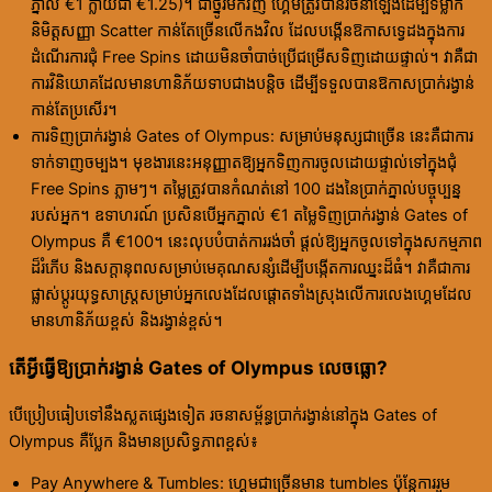
ភ្នាល់ €1 ក្លាយជា €1.25)។ ជាថ្នូរមកវិញ ហ្គេមត្រូវបានរចនាឡើងដើម្បីទម្លាក់
និមិត្តសញ្ញា Scatter កាន់តែច្រើនលើកងវិល ដែលបង្កើនឱកាសទ្វេដងក្នុងការ
ដំណើរការជុំ Free Spins ដោយមិនចាំបាច់ប្រើជម្រើសទិញដោយផ្ទាល់។ វាគឺជា
ការវិនិយោគដែលមានហានិភ័យទាបជាងបន្តិច ដើម្បីទទួលបានឱកាសប្រាក់រង្វាន់
កាន់តែប្រសើរ។
ការទិញប្រាក់រង្វាន់ Gates of Olympus: សម្រាប់មនុស្សជាច្រើន នេះគឺជាការ
ទាក់ទាញចម្បង។ មុខងារនេះអនុញ្ញាតឱ្យអ្នកទិញការចូលដោយផ្ទាល់ទៅក្នុងជុំ
Free Spins ភ្លាមៗ។ តម្លៃត្រូវបានកំណត់នៅ 100 ដងនៃប្រាក់ភ្នាល់បច្ចុប្បន្ន
របស់អ្នក។ ឧទាហរណ៍ ប្រសិនបើអ្នកភ្នាល់ €1 តម្លៃទិញប្រាក់រង្វាន់ Gates of
Olympus គឺ €100។ នេះលុបបំបាត់ការរង់ចាំ ផ្តល់ឱ្យអ្នកចូលទៅក្នុងសកម្មភាព
ដ៏រំភើប និងសក្តានុពលសម្រាប់មេគុណសន្សំដើម្បីបង្កើតការឈ្នះដ៏ធំ។ វាគឺជាការ
ផ្លាស់ប្តូរយុទ្ធសាស្ត្រសម្រាប់អ្នកលេងដែលផ្តោតទាំងស្រុងលើការលេងហ្គេមដែល
មានហានិភ័យខ្ពស់ និងរង្វាន់ខ្ពស់។
តើអ្វីធ្វើឱ្យប្រាក់រង្វាន់ Gates of Olympus លេចធ្លោ?
បើប្រៀបធៀបទៅនឹងស្លតផ្សេងទៀត រចនាសម្ព័ន្ធប្រាក់រង្វាន់នៅក្នុង Gates of
Olympus គឺប្លែក និងមានប្រសិទ្ធភាពខ្ពស់៖
Pay Anywhere & Tumbles: ហ្គេមជាច្រើនមាន tumbles ប៉ុន្តែការរួម