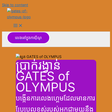
Skip to content
លេងនៅក្នុងកាស៊ីណូ
ប្រាក់រង្វាន់
GATES of
OLYMPUS
បង្កើនការលេងហ្គេមដែលមានការ
ប្រែប្រួលខ្ពស់របស់អ្នកជាមួយនឹង