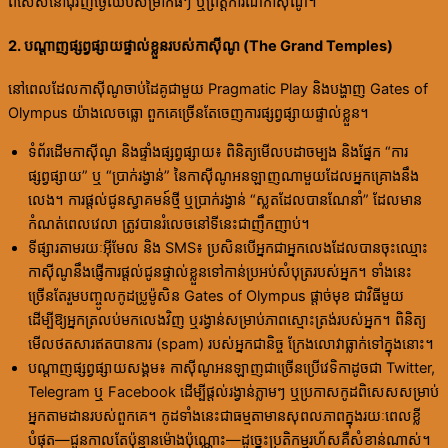
ពិសេសនៅជុំវិញថ្ងៃឈប់សម្រាកធំៗ ឬព្រឹត្តិការណ៍កាស៊ីណូ។
2. បណ្តាញផ្សព្វផ្សាយផ្ទាល់ខ្លួនរបស់កាស៊ីណូ (The Grand Temples)
នៅពេលដែលកាស៊ីណូចាប់ដៃគូជាមួយ Pragmatic Play និងបង្ហាញ Gates of
Olympus យ៉ាងលេចធ្លោ ពួកគេច្រើនតែចេញការផ្សព្វផ្សាយផ្ទាល់ខ្លួន។
ទំព័រដើមកាស៊ីណូ និងផ្ទាំងផ្សព្វផ្សាយ៖ ពិនិត្យមើលបដាចម្បង និងផ្នែក “ការ
ផ្សព្វផ្សាយ” ឬ “ប្រាក់រង្វាន់” នៃកាស៊ីណូអនឡាញណាមួយដែលអ្នកគ្រោងនឹង
លេង។ ការផ្តល់ជូនស្វាគមន៍ថ្មី ឬប្រាក់រង្វាន់ “ស្លតដែលបានណែនាំ” ដែលមាន
កំណត់ពេលវេលា ត្រូវបានរំលេចនៅទីនេះជាញឹកញាប់។
ទីផ្សារតាមរយៈអ៊ីមែល និង SMS៖ ប្រសិនបើអ្នកជាអ្នកលេងដែលបានចុះឈ្មោះ
កាស៊ីណូនឹងផ្ញើការផ្តល់ជូនផ្ទាល់ខ្លួនទៅកាន់ប្រអប់សំបុត្ររបស់អ្នក។ ទាំងនេះ
ច្រើនតែរួមបញ្ចូលកូដប្រូម៉ូសិន Gates of Olympus ផ្តាច់មុខ ជាវិធីមួយ
ដើម្បីឱ្យអ្នកត្រលប់មកលេងវិញ ឬរង្វាន់សម្រាប់ភាពស្មោះត្រង់របស់អ្នក។ ពិនិត្យ
មើលថតសារឥតបានការ (spam) របស់អ្នកជានិច្ច ក្រែងលោវាធ្លាក់ទៅក្នុងនោះ។
បណ្តាញផ្សព្វផ្សាយសង្គម៖ កាស៊ីណូអនឡាញជាច្រើនប្រើវេទិកាដូចជា Twitter,
Telegram ឬ Facebook ដើម្បីផ្តល់រង្វាន់ភ្លាមៗ ឬប្រកាសកូដពិសេសសម្រាប់
អ្នកតាមដានរបស់ពួកគេ។ កូដទាំងនេះជាធម្មតាមានសុពលភាពក្នុងរយៈពេលខ្លី
បំផុត—ជួនកាលតែប៉ុន្មានម៉ោងប៉ុណ្ណោះ—ដូច្នេះប្រតិកម្មរហ័សគឺសំខាន់ណាស់។