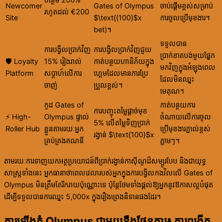
Newcomer
Gates of Olympus
ចាប់ផ្តើមខ្ពស់សម្រាប់
រហូតដល់ €200
Site
$\text{(100}$x
ការចូលប្រើមុខងារ។
bet)។
ទទួលបាន
ការបង្វិលប្រាក់វិញ
ការបង្វិលប្រាក់វិញជួយ
ប្រាក់ខាតបង់មួយផ្នែក
🛡️ Loyalty
15% រៀងរាល់
កាត់បន្ថយហានិភ័យក្នុង
មកវិញក្នុងអំឡុងពេល
Platform
សប្តាហ៍លើការ
ហ្គេមដែលមានការប្រែ
ដែលមិនឈ្នះ
ចាញ់
ប្រួលខ្ពស់។
មេគុណ។
កូដ Gates of
កាត់បន្ថយការ
ការបញ្ចុះតម្លៃផ្តាច់មុខ
⚡ High-
Olympus ផ្ទាល់
ចំណាយលើការចូល
5% លើតម្លៃទិញប្រាក់
Roller Hub
ខ្លួនតាមរយៈអ្នក
ប្រើមុខងារភ្នាល់ខ្ពស់
រង្វាន់ $\text{100}$x
គ្រប់គ្រងគណនី
ភ្លាមៗ។
តាមរយៈការទាញយកអត្ថប្រយោជន៍ពីប្រាក់រង្វាន់កាស៊ីណូដ៏សម្បូរបែប និងជាយុទ្ធ
សាស្ត្រទាំងនេះ អ្នកធានាថាពេលវេលារបស់អ្នកក្នុងការបង្វិលកងវិលលើ Gates of
Olympus មិនត្រឹមតែរីករាយប៉ុណ្ណោះទេ ប៉ុន្តែថែមទាំងផ្តល់ឱ្យអ្នកនូវឱកាសល្អបំផុត
ដើម្បីទទួលបានការឈ្នះ 5,000x ក្នុងរឿងព្រេងនិទានផងដែរ។
ការឡើងភ្នំ Olympus ជាមួយនឹងផែនការ៖ ការពង្រីក