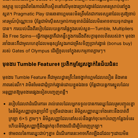
អស្ចារ្យ បេះដូងពិតនៃភាពរំភើបស្ថិតនៅលើមុខងារប្រាក់រង្វាន់ដែលមានស្រាប់នៅក្នុង
ស្លត។ Pragmatic Play បានរចនាហ្គេមនេះមិនត្រឹមតែជាការទស្សនាដែលគួរឱ្យចាប់
អារម្មណ៍ប៉ុណ្ណោះទេ ប៉ុន្តែជាម៉ាស៊ីនសម្រាប់ការទូទាត់ដ៏ធំដែលមិនអាចទាយទុកជាមុន
បាន។ ការយល់ដឹងពីរបៀបដែលយន្តការផ្ទៃក្នុងរបស់ស្លត—Tumble, Multipliers
និង Free Spins—ធ្វើការរួមគ្នាគឺជាគន្លឹះក្នុងការដឹងពីសក្តានុពលពិតរបស់វា។ មុខងា
រទាំងនេះគឺជាមូលហេតុដែលមនុស្សស្វែងរកជម្រើសទិញប្រាក់រង្វាន់ (bonus buy)
របស់ Gates of Olympus ដើម្បីចូលទៅក្នុងសកម្មភាពភ្លាមៗ។
មុខងារ Tumble Feature៖ ប្រតិកម្មខ្សែសង្វាក់នៃជ័យជំនះ
មុខងារ Tumble Feature គឺជាមូលដ្ឋានគ្រឹះនៃចង្វាក់ហ្គេមដែលលឿន និងមាន
ភាពរស់រវើក។ វាមិនមែនជាជុំប្រាក់រង្វាន់ដោយខ្លួនឯងទេ ប៉ុន្តែជាយន្តការស្នូលដែល
អនុញ្ញាតឱ្យមុខងារផ្សេងទៀតបញ្ចេញពន្លឺ។
របៀបដែលវាដំណើរការ៖ រាល់ពេលដែលអ្នកទទួលបានការឈ្នះដែលរួមបញ្ចូលគ្នា
នៃនិមិត្តសញ្ញាដូចគ្នាប្រាំបី ឬច្រើនជាងនេះ និមិត្តសញ្ញាឈ្នះទាំងនោះនឹងបាត់ពី
ក្រឡា 6×5 ភ្លាមៗ។ និមិត្តសញ្ញាដែលនៅសល់នឹងធ្លាក់ចុះមកបំពេញកន្លែងទំនេរ
ហើយនិមិត្តសញ្ញាថ្មីនឹងធ្លាក់ចុះពីខាងលើដើម្បីបំពេញក្រឡា។
ថាមពលនៃការឈ្នះជាប់ៗគ្នា៖ ដំណើរការនេះអាចកើតឡើងដដែលៗដោយមិន