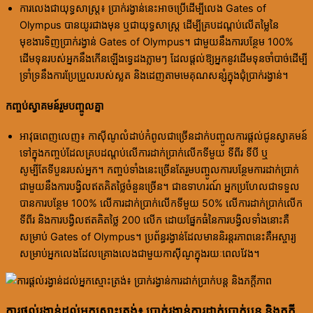
ការលេងជាយុទ្ធសាស្ត្រ៖ ប្រាក់រង្វាន់នេះអាចប្រើដើម្បីលេង Gates of
Olympus បានយូរជាងមុន ឬជាយុទ្ធសាស្ត្រ ដើម្បីគ្របដណ្តប់លើតម្លៃនៃ
មុខងារទិញប្រាក់រង្វាន់ Gates of Olympus។ ជាមួយនឹងការបន្ថែម 100%
ដើមទុនរបស់អ្នកនឹងកើនឡើងទ្វេដងភ្លាមៗ ដែលផ្តល់ឱ្យអ្នកនូវដើមទុនចាំបាច់ដើម្បី
ទ្រាំទ្រនឹងការប្រែប្រួលរបស់ស្លត និងដេញតាមមេគុណសន្សំក្នុងជុំប្រាក់រង្វាន់។
កញ្ចប់ស្វាគមន៍រួមបញ្ចូលគ្នា
អាវុធពេញលេញ៖ កាស៊ីណូលំដាប់កំពូលជាច្រើនដាក់បញ្ចូលការផ្តល់ជូនស្វាគមន៍
ទៅក្នុងកញ្ចប់ដែលគ្របដណ្តប់លើការដាក់ប្រាក់លើកទីមួយ ទីពីរ ទីបី ឬ
សូម្បីតែទីបួនរបស់អ្នក។ កញ្ចប់ទាំងនេះច្រើនតែរួមបញ្ចូលការបន្ថែមការដាក់ប្រាក់
ជាមួយនឹងការបង្វិលឥតគិតថ្លៃចំនួនច្រើន។ ជាឧទាហរណ៍ អ្នកប្រហែលជាទទួល
បានការបន្ថែម 100% លើការដាក់ប្រាក់លើកទីមួយ 50% លើការដាក់ប្រាក់លើក
ទីពីរ និងការបង្វិលឥតគិតថ្លៃ 200 លើក ដោយផ្នែកធំនៃការបង្វិលទាំងនោះគឺ
សម្រាប់ Gates of Olympus។ ប្រព័ន្ធរង្វាន់ដែលមាននិរន្តរភាពនេះគឺអស្ចារ្យ
សម្រាប់អ្នកលេងដែលគ្រោងលេងជាមួយកាស៊ីណូក្នុងរយៈពេលវែង។
ការផ្តល់រង្វាន់ដល់អ្នកស្មោះត្រង់៖ ប្រាក់រង្វាន់ការដាក់ប្រាក់បន្ត និងភក្ដី