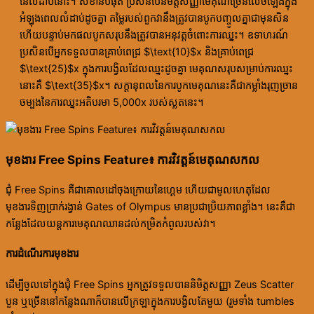
នៃលំដាប់នោះ។ សំខាន់បំផុត ប្រសិនបើនិមិត្តសញ្ញាមេគុណច្រើនលេចឡើងក្នុង
អំឡុងពេលលំដាប់ដូចគ្នា តម្លៃរបស់ពួកវានឹងត្រូវបានបូកបញ្ចូលគ្នាជាមុនសិន
ហើយបន្ទាប់មកផលបូកសរុបនឹងត្រូវបានអនុវត្តចំពោះការឈ្នះ។ ឧទាហរណ៍
ប្រសិនបើអ្នកទទួលបានគ្រាប់ពេជ្រ $\text{10}$x និងគ្រាប់ពេជ្រ
$\text{25}$x ក្នុងការបង្វិលដែលឈ្នះដូចគ្នា មេគុណសរុបសម្រាប់ការឈ្នះ
នោះគឺ $\text{35}$x។ សក្តានុពលនៃការបូកមេគុណនេះគឺជាកម្លាំងរុញច្រាន
ចម្បងនៃការឈ្នះអតិបរមា 5,000x របស់ស្លតនេះ។
មុខងារ Free Spins Feature៖ ការវិវត្តន៍មេគុណសកល
ជុំ Free Spins គឺជាគោលដៅចុងក្រោយនៃហ្គេម ហើយជាមូលហេតុដែល
មុខងារទិញប្រាក់រង្វាន់ Gates of Olympus មានប្រជាប្រិយភាពខ្លាំង។ នេះគឺជា
កន្លែងដែលយន្តការមេគុណឈានដល់កម្រិតកំពូលរបស់វា។
ការដំណើរការមុខងារ
ដើម្បីចូលទៅក្នុងជុំ Free Spins អ្នកត្រូវទទួលបាននិមិត្តសញ្ញា Zeus Scatter
បួន ឬច្រើននៅកន្លែងណាក៏បានលើក្រឡាក្នុងការបង្វិលតែមួយ (រួមទាំង tumbles