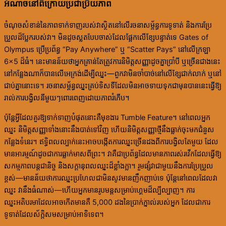
អំណាចនៅពីក្រោយប្រជាប្រិយភាព
ចំណុចសំខាន់នៃភាពទាក់ទាញរបស់វាស្ថិតនៅលើរចនាសម្ព័ន្ធការទូទាត់ និងការប្រែ
ប្រួលដ៏ប្លែករបស់វា។ មិនដូចស្លតបែបចាស់ដែលផ្អែកលើខ្សែបន្ទាត់ទេ Gates of
Olympus ប្រើប្រព័ន្ធ “Pay Anywhere” ឬ “Scatter Pays” នៅលើក្រឡា
6×5 ដ៏ធំ។ នេះមានន័យថាអ្នកគ្រាន់តែត្រូវការនិមិត្តសញ្ញាដូចគ្នាប្រាំបី ឬច្រើនជាងនេះ
នៅកន្លែងណាក៏បានលើអេក្រង់ដើម្បីឈ្នះ—ពួកវាមិនចាំបាច់នៅលើខ្សែជាក់លាក់ ឬនៅ
ជាប់គ្នានោះទេ។ រចនាសម្ព័ន្ធឈ្នះគ្រប់ទិសទីដែលមិនអាចទាយទុកជាមុនបាននេះធ្វើឱ្យ
រាល់ការបង្វិលនីមួយៗពោរពេញដោយភាពរំភើប។
ប៉ុន្តែអ្វីដែលគួរឱ្យទាក់ទាញបំផុតនោះគឺមុខងារ Tumble Feature។ នៅពេលអ្នក
ឈ្នះ និមិត្តសញ្ញាទាំងនោះនឹងបាត់ទៅវិញ ហើយនិមិត្តសញ្ញាថ្មីនឹងធ្លាក់ចុះមកជំនួស
កន្លែងទំនេរ។ ឥទ្ធិពលល្បាក់នេះអាចបង្កើតការឈ្នះច្រើនដងពីការបង្វិលតែមួយ ដែល
មានអារម្មណ៍ដូចជាការធ្លាក់មាសពីព្រះ។ វាគឺជាប្រព័ន្ធដែលមានភាពរស់រវើកដែលធ្វើឱ្យ
សកម្មភាពបន្តជានិច្ច និងសក្តានុពលឈ្នះដ៏ខ្លាំងក្លា។ រួមផ្សំវាជាមួយនឹងការប្រែប្រួល
ខ្ពស់—មានន័យថាការឈ្នះប្រហែលជាមិនសូវមានញឹកញាប់ទេ ប៉ុន្តែនៅពេលដែលវា
ឈ្នះ វានឹងធំណាស់—ហើយអ្នកមានរូបមន្តសម្រាប់ហ្គេមដ៏ល្បីល្បាញ។ ការ
ឈ្នះអតិបរមាដែលអាចកើតមានគឺ 5,000 ដងនៃប្រាក់ភ្នាល់របស់អ្នក ដែលជាការ
ទូទាត់ដែលស័ក្តិសមសម្រាប់អាទិទេព។