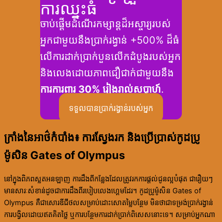
ការឈ្នះធំ
ចាប់ផ្តើមដំណើរកម្សាន្តដ៏អស្ចារ្យរបស់
អ្នកជាមួយនឹងប្រាក់រង្វាន់ +500% ដ៏ធំ
លើការដាក់ប្រាក់បួនលើកដំបូងរបស់អ្នក
និងលេងដោយភាពជឿជាក់ជាមួយនឹង
ការការពារ 30% រៀងរាល់សប្តាហ៍
.
ទទួលបានប្រាក់រង្វាន់របស់អ្នក
ក្រាំងនៃអាថ៌កំបាំង៖ ការស្វែងរក និងប្រើប្រាស់កូដប្រូ
ម៉ូសិន Gates of Olympus
នៅក្នុងពិភពស្លតអនឡាញ ការដឹងពីកន្លែងដែលត្រូវរកការផ្តល់ជូនល្អបំផុត ជារឿយៗ
មានសារៈសំខាន់ដូចជាការដឹងពីរបៀបលេងហ្គេមដែរ។ កូដប្រូម៉ូសិន Gates of
Olympus គឺជាសោរឌីជីថលសម្រាប់ដោះសោតម្លៃបន្ថែម មិនថាជាទម្រង់ប្រាក់រង្វាន់
ការបង្វិលដោយឥតគិតថ្លៃ ឬការបន្ថែមការដាក់ប្រាក់ពិសេសនោះទេ។ សម្រាប់អ្នកណា