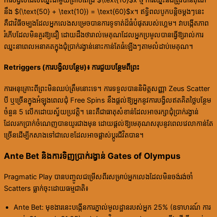
ការបង្វិលដែលឈ្នះជាមួយគ្រាប់ពេជ្រ $\text{10}$x ថ្មី ការឈ្នះនឹងត្រូវបានគុណ
នឹង $(\text{50} + \text{10}) = \text{60}$x។ ឥទ្ធិពលបូកបន្តិចម្តងៗនេះ
គឺជាវិធីចម្បងដែលអ្នកលេងសម្រេចបានការទូទាត់ដ៏ធំបំផុតរបស់ហ្គេម។ វាបង្កើតភាព
រំភើបដែលមិនគួរឱ្យជឿ ដោយដឹងថារាល់មេគុណដែលអ្នកប្រមូលបានធ្វើឱ្យរាល់ការ
ឈ្នះនាពេលអនាគតក្នុងជុំប្រាក់រង្វាន់នោះកាន់តែធំឡើងៗតាមលំដាប់មេគុណ។
Retriggers (ការបង្វិលបន្ថែម)៖ ការជួយបន្ថែមពីព្រះ
ការអនុគ្រោះពីព្រះមិនឈប់ត្រឹមនោះទេ។ ការទទួលបាននិមិត្តសញ្ញា Zeus Scatter
បី ឬច្រើនក្នុងអំឡុងពេលជុំ Free Spins នឹងផ្តល់ឱ្យអ្នកនូវការបង្វិលឥតគិតថ្លៃបន្ថែម
ចំនួន 5 លើកដោយស្វ័យប្រវត្តិ។ នេះគឺជាធាតុសំខាន់ដែលអាចរក្សាជុំប្រាក់រង្វាន់
ដែលរកប្រាក់ចំណេញបានយូរជាងមុន ដោយផ្តល់ឱ្យមេគុណសរុបនូវពេលវេលាកាន់តែ
ច្រើនដើម្បីកសាងទៅជាលេខដែលអាចផ្លាស់ប្តូរជីវិតបាន។
Ante Bet និងការទិញប្រាក់រង្វាន់ Gates of Olympus
Pragmatic Play បានបញ្ចូលជម្រើសពីរសម្រាប់អ្នកលេងដែលមិនចង់រង់ចាំ
Scatters ធ្លាក់ចុះដោយធម្មជាតិ៖
Ante Bet: មុខងារនេះបង្កើនការភ្នាល់មូលដ្ឋានរបស់អ្នក 25% (ឧទាហរណ៍ ការ