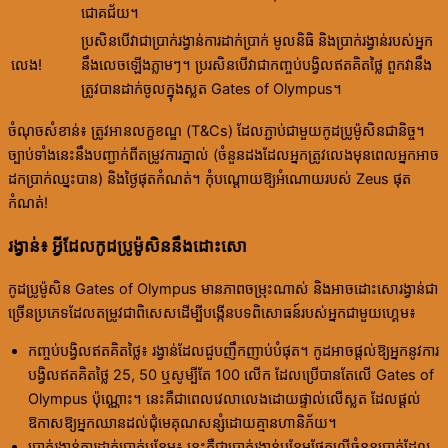
ជោគជ័យ។
ប្រសិនបើវាជាប្រាក់រង្វាន់ការដាក់ប្រាក់ មូលនិធិ និងប្រាក់រង្វាន់របស់អ្នក
លេង!
នឹងលេចឡើងភ្លាមៗ។ ប្ររសិនបើវាជាកញ្ចប់បង្វិលឥតគិតថ្លៃ ពួកវានឹង
ត្រូវបានដាក់ចូលក្នុងស្លត Gates of Olympus។
ចំណុចសំខាន់៖ ត្រូវអានលក្ខខណ្ឌ (T&Cs) ដែលភ្ជាប់ជាមួយកូដប្រូម៉ូសិនជានិច្ច។
ច្បាប់ទាំងនេះនឹងបញ្ជាក់ពីតម្រូវការភ្នាល់ (ចំនួនដងដែលអ្នកត្រូវលេងមុនពេលអ្នកអាច
ដកប្រាក់ឈ្នះបាន) និងថ្ងៃផុតកំណត់។ កុំបណ្តោយឱ្យអំណោយរបស់ Zeus ផុត
កំណត់!
រង្វាន់៖ អ្វីដែលកូដប្រូម៉ូសិននឹងដោះសោ
កូដប្រូម៉ូសិន Gates of Olympus មានភាពចម្រុះណាស់ និងអាចដោះសោរង្វាន់ជា
ច្រើនប្រភេទដែលតម្រូវជាពិសេសដើម្បីបង្កើនបទពិសោធន៍របស់អ្នកជាមួយហ្គេម៖
កញ្ចប់បង្វិលឥតគិតថ្លៃ៖ រង្វាន់ដែលជួបញឹកញាប់បំផុត។ កូដអាចផ្តល់ឱ្យអ្នកនូវការ
បង្វិលឥតគិតថ្លៃ 25, 50 ឬសូម្បីតែ 100 លើក ដែលប្រើបានតែលើ Gates of
Olympus ប៉ុណ្ណោះ។ នេះគឺជាពេលវេលាលេងដោយផ្ទាល់លើស្លត ដែលផ្តល់
ឱកាសឱ្យអ្នកឈានដល់ជុំមេគុណសន្សំដោយគ្មានហានិភ័យ។
ប្រាក់រង្វាន់ការដាក់ប្រាក់បន្ថែម៖ នេះគឺជាប្រាក់រង្វាន់បន្ថែមផ្អែកលើចំនួនប្រាក់ដែល