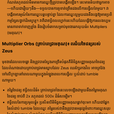
កំណត់រហូតដល់មិនមានការឈ្នះថ្មីត្រូវបានបង្កើតឡើង។ នេះមានន័យថាអ្នកអាច
—ហើយជារឿយៗនឹង—ទទួលបានការទូទាត់ច្រើនដងលើការបង្វិលតែមួយ។ វា
បង្កើតអារម្មណ៍នៃការឈ្នះបន្តបន្ទាប់គ្នា ដែលការឈ្នះល្អមួយដងនឹងបង្កឱ្យមានប្រតិ
កម្មខ្សែសង្វាក់ដ៏អស្ចារ្យ។ វាគឺជាឥទ្ធិពលល្បាក់នេះហើយដែលធ្វើឱ្យការលេងហ្គេម
មានភាពទាក់ទាញខ្លាំង និងរៀបចំឆាកសម្រាប់មុខងាររកលុយធំ៖ Multipliers
(មេគុណ)។
Multiplier Orbs (គ្រាប់ពេជ្រមេគុណ)៖ ពរជ័យចៃដន្យរបស់
Zeus
មុខងារដែលលេចធ្លោ និងត្រូវបានស្វែងរកច្រើនបំផុតគឺនិមិត្តសញ្ញាមេគុណចៃដន្យ
ដែលតំណាងដោយគ្រាប់ពេជ្រមានស្លាបដែល Zeus ឈរក្បែរកងវិល អាចគ្រវែង
ទៅលើក្រឡានៅពេលណាមួយក្នុងអំឡុងពេលការបង្វិល ឬលំដាប់ tumble
ណាមួយ។
តម្លៃចៃដន្យ ឥទ្ធិពលដ៏ធំ៖ គ្រាប់ពេជ្រទាំងនេះលេចឡើងជាមួយនឹងតម្លៃមេគុណ
ចៃដន្យ ចាប់ពី 2x រហូតដល់ 500x ដ៏ធំសម្បើម។
ឥទ្ធិពលនៃការប្រមូលផ្តុំ៖ ប្រសិនបើនិមិត្តសញ្ញាមេគុណធ្លាក់ចុះមក ហើយជាផ្នែក
នៃលំដាប់ tumble ដែលឈ្នះ តម្លៃរបស់វានឹងត្រូវបានអនុវត្តចំពោះការឈ្នះសរុប