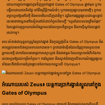
ដោយការភ្ជាប់ការផ្តល់ជូនទិញប្រាក់រង្វាន់ Gates of Olympus ផ្តាច់មុខ ឬការ
បង្វិលដោយឥតគិតថ្លៃ ទៅនឹងព្រឹត្តិការណ៍ធំៗ ឬការចេញផ្សាយមុខងារថ្មីៗ ពួកគេ
រក្សាហ្គេមឱ្យនៅតែថ្មី និងអាចមើលឃើញជានិច្ច។ វដ្តនៃការផ្សព្វផ្សាយជាបន្តបន្ទាប់
នេះធានាថាស្លតនៅតែស្ថិតនៅលំដាប់កំពូលនៃបញ្ជី “ហ្គេមដែលលេងច្រើនបំផុត”
ដែលផ្តល់អត្ថប្រយោជន៍ទាំងអ្នកលេងដែលចូលចិត្តហ្គេម និងកាស៊ីណូដែលផ្តល់
សេវាកម្ម។
សារៈសំខាន់ជាយុទ្ធសាស្ត្រនៃប្រាក់រង្វាន់ និងកូដប្រូម៉ូសិន Gates of Olympus មិន
អាចត្រូវបានគេប៉ាន់ស្មានទាបពេកបានទេ។ ពួកវាជាម៉ាស៊ីនដែលជំរុញការទទួលបាន
អ្នកលេងថ្មី ជាកាវដែលធានានូវភាពស្មោះត្រង់ និងជាឥន្ធនៈដែលរក្សាភាពរំភើបនៃការ
លេងហ្គេមឱ្យដល់កម្រិតកំពូល។ ការស្វែងរក និងស្ទាត់ជំនាញលើឧបករណ៍ផ្សព្វផ្សាយ
ទាំងនេះគឺជាជំហានដំបូងឆ្ពោះទៅរកការយកឈ្នះលើ Olympus។
អំណោយរបស់ Zeus៖ យន្តការប្រាក់រង្វាន់ស្នូលនៅក្នុង
Gates of Olympus
ខណៈពេលដែលកូដ Gates of Olympus ខាងក្រៅ និងការផ្តល់ជូនកាស៊ីណូគឺ