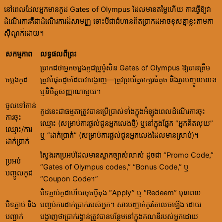
នៅពេលដែលអ្នកមានកូដ Gates of Olympus ដែលមានតម្លៃហើយ ការធ្វើឱ្យវា
ដំណើរការគឺជាដំណើរការដ៏សាមញ្ញ ទោះបីជាជំហានពិតប្រាកដអាចខុសគ្នាខ្លះតាមកា
ស៊ីណូក៏ដោយ។
សកម្មភាព
លទ្ធផលពីព្រះ
ប្រាកដថាអ្នកចម្លងកូដប្រូម៉ូសិន Gates of Olympus ឱ្យបានត្រឹម
ចម្លងកូដ
ត្រូវបំផុតដូចដែលវាបង្ហាញ—ត្រូវប្រយ័ត្នអក្សរធំតូច និងរួមបញ្ចូលលេខ
ឬនិមិត្តសញ្ញាណាមួយ។
ចូលទៅកាន់
កូដនេះជាធម្មតាត្រូវបានប្រើប្រាស់ទាំងក្នុងអំឡុងពេលដំណើរការចុះ
ការចុះ
ឈ្មោះ (សម្រាប់ការផ្តល់ជូនអ្នកលេងថ្មី) ឬនៅក្នុងផ្នែក “អ្នកគិតលុយ”
ឈ្មោះ/ការ
ឬ “ដាក់ប្រាក់” (សម្រាប់ការផ្តល់ជូនអ្នកលេងដែលមានស្រាប់)។
ដាក់ប្រាក់
ស្វែងរកប្រអប់ដែលមានស្លាកច្បាស់លាស់ ដូចជា “Promo Code,”
ប្រអប់
“Gates of Olympus codes,” “Bonus Code,” ឬ
បញ្ចូលកូដ
“Coupon Code។”
បិទភ្ជាប់កូដហើយចុចប៊ូតុង “Apply” ឬ “Redeem” មុនពេល
បិទភ្ជាប់ និង
បញ្ចប់ការដាក់ប្រាក់របស់អ្នក។ សារបញ្ជាក់គួរតែលេចឡើង ដោយ
បញ្ជាក់
បង្ហាញថាប្រាក់រង្វាន់ត្រូវបានបន្ថែមទៅក្នុងគណនីរបស់អ្នកដោយ