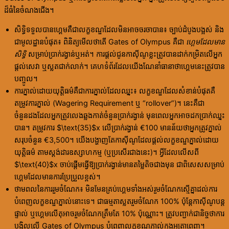
ដ៏ធំនៃចំណងជើង។
សិទ្ធិទទួលបានហ្គេមគឺជាលក្ខខណ្ឌដែលមិនអាចចរចាបាន៖ ច្បាប់ដំបូងបង្អស់ និង
ជាមូលដ្ឋានបំផុត៖ ពិនិត្យមើលថាតើ Gates of Olympus គឺជា
ហ្គេមដែលមាន
សិទ្ធិ
សម្រាប់ប្រាក់រង្វាន់ឬអត់។ ការផ្តល់ជូនកាស៊ីណូខ្លះត្រូវបានដាក់កម្រិតលើអ្នក
ផ្តល់សេវា ឬស្លតជាក់លាក់។ គេហទំព័រដែលយើងណែនាំធានាថាហ្គេមនេះត្រូវបាន
បញ្ចូល។
ការភ្នាល់ដោយយុត្តិធម៌គឺជាការភ្នាល់ដែលឈ្នះ៖ លក្ខខណ្ឌដែលសំខាន់បំផុតគឺ
តម្រូវការភ្នាល់ (Wagering Requirement ឬ “rollover”)។ នេះគឺជា
ចំនួនដងដែលអ្នកត្រូវលេងឆ្លងកាត់ចំនួនប្រាក់រង្វាន់ មុនពេលអ្នកអាចដកប្រាក់ឈ្នះ
បាន។ តម្រូវការ $\text{35}$x លើប្រាក់រង្វាន់ €100 មានន័យថាអ្នកត្រូវភ្នាល់
សរុបចំនួន €3,500។ យើងបង្ហាញតែកាស៊ីណូដែលផ្តល់លក្ខខណ្ឌភ្នាល់ដោយ
យុត្តិធម៌ តាមស្តង់ដារឧស្សាហកម្ម (ឬប្រសើរជាងនេះ)។ អ្វីដែលលើសពី
$\text{40}$x ចាប់ផ្តើមធ្វើឱ្យប្រាក់រង្វាន់មានតម្លៃតិចជាងមុន ជាពិសេសសម្រាប់
ហ្គេមដែលមានការប្រែប្រួលខ្ពស់។
ថាមពលនៃការរួមចំណែក៖ មិនមែនគ្រប់ហ្គេមទាំងអស់រួមចំណែកស្មើគ្នាដល់ការ
បំពេញលក្ខខណ្ឌភ្នាល់នោះទេ។ ជាធម្មតាស្លតរួមចំណែក 100% ប៉ុន្តែកាស៊ីណូបន្ត
ផ្ទាល់ ឬហ្គេមលើតុអាចរួមចំណែកត្រឹមតែ 10% ប៉ុណ្ណោះ។ ត្រូវបញ្ជាក់ជានិច្ចថាការ
បង្វិលលើ Gates of Olympus បំពេញលក្ខខណ្ឌភ្នាល់ក្នុងអត្រាពេញ។