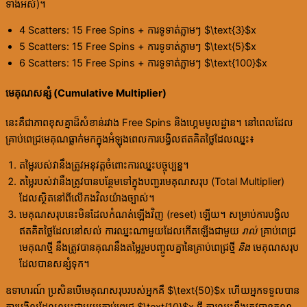
ទាំងអស់)។
4 Scatters: 15 Free Spins + ការទូទាត់ភ្លាមៗ $\text{3}$x
5 Scatters: 15 Free Spins + ការទូទាត់ភ្លាមៗ $\text{5}$x
6 Scatters: 15 Free Spins + ការទូទាត់ភ្លាមៗ $\text{100}$x
មេគុណសន្សំ (Cumulative Multiplier)
នេះគឺជាភាពខុសគ្នាដ៏សំខាន់រវាង Free Spins និងហ្គេមមូលដ្ឋាន។ នៅពេលដែល
គ្រាប់ពេជ្រមេគុណធ្លាក់មកក្នុងអំឡុងពេលការបង្វិលឥតគិតថ្លៃដែលឈ្នះ៖
តម្លៃរបស់វានឹងត្រូវអនុវត្តចំពោះការឈ្នះបច្ចុប្បន្ន។
តម្លៃរបស់វានឹងត្រូវបានបន្ថែមទៅក្នុងបញ្ជរមេគុណសរុប (Total Multiplier)
ដែលស្ថិតនៅពីលើកងវិលយ៉ាងច្បាស់។
មេគុណសរុបនេះមិនដែលកំណត់ឡើងវិញ (reset) ឡើយ។ សម្រាប់ការបង្វិល
ឥតគិតថ្លៃដែលនៅសល់ ការឈ្នះណាមួយដែលកើតឡើងជាមួយ
រាល់
គ្រាប់ពេជ្រ
មេគុណថ្មី នឹងត្រូវបានគុណនឹងតម្លៃរួមបញ្ចូលគ្នានៃគ្រាប់ពេជ្រថ្មី
និង
មេគុណសរុប
ដែលបានសន្សំទុក។
ឧទាហរណ៍ ប្រសិនបើមេគុណសរុបរបស់អ្នកគឺ $\text{50}$x ហើយអ្នកទទួលបាន