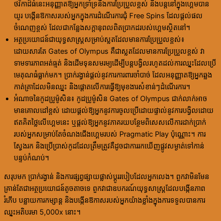
ថវិកាដ៏ធំនេះអនុញ្ញាតឱ្យអ្នកទ្រាំទ្រនឹងការប្រែប្រួលខ្ពស់ និងបន្តនៅក្នុងហ្គេមបាន
យូរ បង្កើនឱកាសរបស់អ្នកក្នុងការដំណើរការជុំ Free Spins ដែលផ្តល់ផល
ចំណេញខ្ពស់ ដែលជាកន្លែងសក្តានុពលពិតប្រាកដរបស់ហ្គេមស្ថិតនៅ។
អត្ថប្រយោជន៍ជាយុទ្ធសាស្ត្រសម្រាប់ស្លតដែលមានការប្រែប្រួលខ្ពស់៖
ដោយសារតែ Gates of Olympus គឺជាស្លតដែលមានការប្រែប្រួលខ្ពស់ វា
ទាមទារភាពអត់ធ្មត់ និងដើមទុនសមរម្យដើម្បីបន្តបង្វិលរហូតដល់ការឈ្នះដែលប្រើ
មេគុណធំធ្លាក់មក។ ប្រាក់រង្វាន់ផ្តល់នូវការការពារចាំបាច់ ដែលអនុញ្ញាតឱ្យអ្នកឆ្លង
កាត់គ្រាដែលមិនឈ្នះ និងផ្តោតលើការធ្វើឱ្យមុខងារសំខាន់ៗដំណើរការ។
អំណាចនៃកូដប្រូម៉ូសិន៖ កូដប្រូម៉ូសិន Gates of Olympus ជាក់លាក់អាច
មានគោលដៅខ្ពស់ ដោយផ្តល់ឱ្យអ្នកនូវការចូលប្រើដោយផ្ទាល់នូវការបង្វិលដោយ
ឥតគិតថ្លៃលើហ្គេមនេះ ឬផ្តល់ឱ្យអ្នកនូវភាគរយបន្ថែមពិសេសលើការដាក់ប្រាក់
របស់អ្នកសម្រាប់តែចំណងជើងហ្គេមរបស់ Pragmatic Play ប៉ុណ្ណោះ។ ការ
ស្វែងរក និងប្រើប្រាស់កូដដែលត្រឹមត្រូវគឺដូចជាការរកឃើញផ្លូវសម្ងាត់ទៅកាន់
បន្ទប់កំណប់។
សរុបមក ប្រាក់រង្វាន់ និងការផ្សព្វផ្សាយផ្លាស់ប្តូររបៀបដែលអ្នកលេង។ ពួកវាមិនមែន
គ្រាន់តែជាអត្ថប្រយោជន៍តូចតាចទេ ពួកវាជាឧបករណ៍យុទ្ធសាស្ត្រដែលបង្កើនភាព
រំភើប បន្លាយការកម្សាន្ត និងបង្កើនឱកាសរបស់អ្នកយ៉ាងខ្លាំងក្នុងការទទួលបានការ
ឈ្នះអតិបរមា 5,000x នោះ។