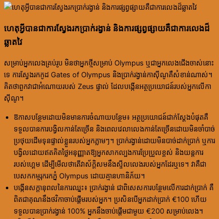
ហេតុអ្វីបានជាការស្វែងរកប្រាក់រង្វាន់ និងការផ្សព្វផ្សាយគឺជាការលេងដ៏
ឆ្លាតវៃ
សម្រាប់អ្នកលេងគ្រប់រូប មិនថាអ្នកថ្មីសម្រាប់ Olympus ឬជាអ្នកលេងជើងចាស់នោះ
ទេ ការស្វែងរកកូដ Gates of Olympus និងប្រាក់រង្វាន់កាស៊ីណូគឺសំខាន់ណាស់។
គិតថាពួកវាជាអំណោយរបស់ Zeus ផ្ទាល់ ដែលបង្កើនអត្ថប្រយោជន៍របស់អ្នកលើកា
ស៊ីណូ។
ឱកាសបន្ថែមដោយមិនមានការចំណាយបន្ថែម៖ អត្ថប្រយោជន៍ជាក់ស្តែងបំផុតគឺ
ទទួលបានការបង្វិលកាន់តែច្រើន និងពេលវេលាលេងកាន់តែច្រើនដោយមិនចាំបាច់
ប្រថុយដើមទុនផ្ទាល់ខ្លួនរបស់អ្នកភ្លាមៗ។ ប្រាក់រង្វាន់ដោយមិនបាច់ដាក់ប្រាក់ ឬការ
បង្វិលដោយឥតគិតថ្លៃអនុញ្ញាតឱ្យអ្នកសាកល្បងការប្រែប្រួលខ្ពស់ និងយន្តការ
របស់ហ្គេម ដើម្បីមើលថាតើវាស័ក្តិសមនឹងស្ទីលលេងរបស់អ្នកដែរឬទេ។ វាគឺជា
បេសកកម្មរុករកភ្នំ Olympus ដោយគ្មានហានិភ័យ។
បង្កើនសក្តានុពលនៃការឈ្នះ៖ ប្រាក់រង្វាន់ ជាពិសេសការបន្ថែមលើការដាក់ប្រាក់ គឺ
ពិតជាគុណនឹងថវិកាចាប់ផ្តើមរបស់អ្នក។ ប្រសិនបើអ្នកដាក់ប្រាក់ €100 ហើយ
ទទួលបានប្រាក់រង្វាន់ 100% អ្នកនឹងចាប់ផ្តើមជាមួយ €200 សម្រាប់លេង។