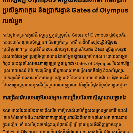
ប្រសិទ្ធភាពកូដ និងប្រាក់រង្វាន់ Gates of Olympus
របស់អ្នក
ការស្វែងរកប្រាក់រង្វាន់ដ៏អស្ចារ្យ ឬកូដប្រូម៉ូសិន Gates of Olympus ផ្តាច់មុខគឺជា
ការងារពាក់កណ្តាលប៉ុណ្ណោះ។ ជំនាញពិតប្រាកដគឺការដឹងពីរបៀបប្រើវាឱ្យមាន
ប្រសិទ្ធភាព។ ប្រាក់រង្វាន់គឺជាឧបករណ៍យុទ្ធសាស្ត្រ ហើយដូច Zeus ប្រើផ្លេកបន្ទោរ
របស់គាត់ដែរ អ្នកត្រូវប្រើអត្ថប្រយោជន៍របស់អ្នកឱ្យបានច្បាស់លាស់។ ដោយសារអ្នក
កំពុងលេងស្លតដែលមានការប្រែប្រួលខ្ពស់ដូចជា Gates of Olympus ដែលការប្រែ
ប្រួលអាចមានទំហំធំ ការពង្រីកប្រសិទ្ធភាពរាល់ការបង្វិលឥតគិតថ្លៃ និងរាល់ដុល្លារ
ប្រាក់រង្វាន់គឺមានសារៈសំខាន់សម្រាប់វគ្គលេងដែលទទួលបានជោគជ័យ។ ផ្នែកនេះគឺជា
ផែនការប្រយុទ្ធរបស់អ្នកដើម្បីទទួលបានអត្ថប្រយោជន៍ច្រើនបំផុតពីគ្រប់ការផ្តល់ជូន។
ការជ្រើសរើសសមរភូមិរបស់អ្នក៖ ការជ្រើសរើសកាស៊ីណូដោយឆ្លាតវៃ
ខណៈពេលដែលយើងបានជ្រើសរើសកាស៊ីណូលំដាប់កំពូលសម្រាប់អ្នកនៅទីនេះលើ
គេហទំព័ររបស់យើង វានៅតែជាការឆ្លាតវៃក្នុងការដឹងពីមូលហេតុដែលពួកគេបានជាប់
ក្នុងបញ្ជី។ នៅពេលស្វែងរកកន្លែងល្អបំផុតដើម្បីប្រើប្រាស់មូលនិធិទិញប្រាក់រង្វាន់
Gates of Olympus ឬការបង្វិលឥតគិតថ្លៃរបស់អ្នក អ្នកត្រូវមើលឱ្យហួសពីតួលេខ