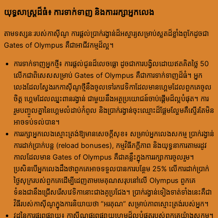
យុទ្ធសាស្ត្រដ៏ធំ៖ ការទាក់ទាញ និងការរក្សាអ្នកលេង
តាមទស្សនៈរបស់កាស៊ីណូ ការផ្តល់ប្រាក់រង្វាន់ដ៏អស្ចារ្យសម្រាប់ស្លតដ៏ខ្លាំងពូកែដូចជា
Gates of Olympus គឺជាអាជីវកម្មដ៏ល្អ។
ការទាក់ទាញអ្នកថ្មី៖ ការផ្តល់ជូនដ៏លេចធ្លោ ដូចជាការបង្វិលដោយឥតគិតថ្លៃ 50
លើកជាពិសេសសម្រាប់ Gates of Olympus គឺជាការទាក់ទាញដ៏ធំ។ អ្នក
លេងដែលស្វែងរកកាស៊ីណូថ្មីនឹងចូលទៅរកវេទិកាដែលមានហ្គេមដែលពួកគេចូល
ចិត្ត ហ្គេមដែលឈ្នះពានរង្វាន់ ជាមួយនឹងអត្ថប្រយោជន៍ចាប់ផ្តើមដ៏ល្អបំផុត។ ការ
រួមបញ្ចូលគ្នានៃហ្គេមលំដាប់កំពូល និងប្រាក់រង្វាន់ចុះឈ្មោះដ៏ផ្អែមល្ហែមគឺស្ទើរតែមិន
អាចទប់ទល់បាន។
ការរក្សាអ្នកលេងស្មោះត្រង់ឱ្យមានសេចក្តីសុខ៖ សម្រាប់អ្នកលេងសកម្ម ប្រាក់រង្វាន់
ការដាក់ប្រាក់បន្ត (reload bonuses), កម្មវិធីភក្ដីភាព និងយុទ្ធនាការតាមរដូវ
កាលដែលមាន Gates of Olympus គឺជាគន្លឹះក្នុងការរក្សាការចូលរួម។
ប្រសិនបើអ្នកលេងដឹងថាពួកគេអាចទទួលបានការបន្ថែម 25% លើការដាក់ប្រាក់
ថ្ងៃសុក្ររបស់ពួកគេដើម្បីដេញតាមមេគុណសរុបនៅលើ Olympus ពួកគេ
ទំនងជានឹងជ្រើសរើសវេទិកានោះជាងគូប្រជែង។ ប្រាក់រង្វាន់ទៀងទាត់ទាំងនេះគឺជា
វិធីរបស់កាស៊ីណូក្នុងការនិយាយថា “អរគុណ” សម្រាប់ភាពស្មោះត្រង់របស់អ្នក។
វដ្តនៃការផ្សព្វផ្សាយ៖ កាស៊ីណូផ្សព្វផ្សាយហ្គេមដ៏ល្អបំផុតរបស់ពួកគេយ៉ាងសកម្ម។