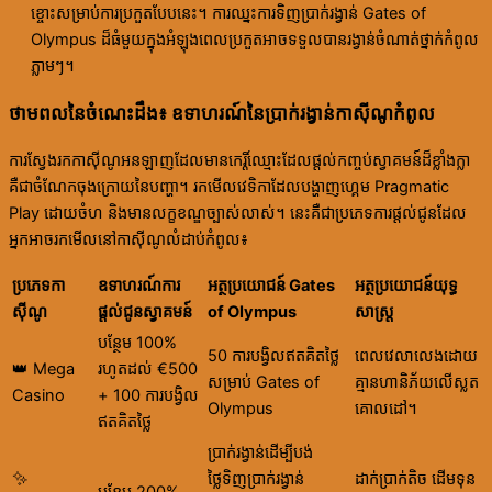
ខ្ចោះសម្រាប់ការប្រកួតបែបនេះ។ ការឈ្នះការទិញប្រាក់រង្វាន់ Gates of
Olympus ដ៏ធំមួយក្នុងអំឡុងពេលប្រកួតអាចទទួលបានរង្វាន់ចំណាត់ថ្នាក់កំពូល
ភ្លាមៗ។
ថាមពលនៃចំណេះដឹង៖ ឧទាហរណ៍នៃប្រាក់រង្វាន់កាស៊ីណូកំពូល
ការស្វែងរកកាស៊ីណូអនឡាញដែលមានកេរ្តិ៍ឈ្មោះដែលផ្តល់កញ្ចប់ស្វាគមន៍ដ៏ខ្លាំងក្លា
គឺជាចំណែកចុងក្រោយនៃបញ្ហា។ រកមើលវេទិកាដែលបង្ហាញហ្គេម Pragmatic
Play ដោយចំហ និងមានលក្ខខណ្ឌច្បាស់លាស់។ នេះគឺជាប្រភេទការផ្តល់ជូនដែល
អ្នកអាចរកមើលនៅកាស៊ីណូលំដាប់កំពូល៖
ប្រភេទកា
ឧទាហរណ៍ការ
អត្ថប្រយោជន៍ Gates
អត្ថប្រយោជន៍យុទ្ធ
ស៊ីណូ
ផ្តល់ជូនស្វាគមន៍
of Olympus
សាស្ត្រ
បន្ថែម 100%
50 ការបង្វិលឥតគិតថ្លៃ
ពេលវេលាលេងដោយ
👑 Mega
រហូតដល់ €500
សម្រាប់ Gates of
គ្មានហានិភ័យលើស្លត
Casino
+ 100 ការបង្វិល
Olympus
គោលដៅ។
ឥតគិតថ្លៃ
ប្រាក់រង្វាន់ដើម្បីបង់
✨
ថ្លៃទិញប្រាក់រង្វាន់
ដាក់ប្រាក់តិច ដើមទុន
បន្ថែម 200%