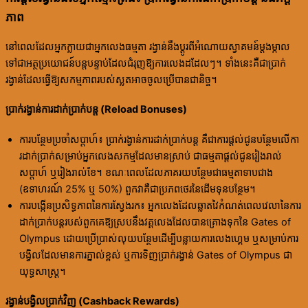
ភាព
នៅពេលដែលអ្នកក្លាយជាអ្នកលេងធម្មតា រង្វាន់នឹងប្តូរពីអំណោយស្វាគមន៍ម្តងម្កាល
ទៅជាអត្ថប្រយោជន៍បន្តបន្ទាប់ដែលជំរុញឱ្យការលេងដដែលៗ។ ទាំងនេះគឺជាប្រាក់
រង្វាន់ដែលធ្វើឱ្យសកម្មភាពរបស់ស្លតអាចចូលប្រើបានជានិច្ច។
ប្រាក់រង្វាន់ការដាក់ប្រាក់បន្ត (Reload Bonuses)
ការបន្ថែមប្រចាំសប្តាហ៍៖ ប្រាក់រង្វាន់ការដាក់ប្រាក់បន្ត គឺជាការផ្តល់ជូនបន្ថែមលើកា
រដាក់ប្រាក់សម្រាប់អ្នកលេងសកម្មដែលមានស្រាប់ ជាធម្មតាផ្តល់ជូនរៀងរាល់
សប្តាហ៍ ឬរៀងរាល់ខែ។ ខណៈពេលដែលភាគរយបន្ថែមជាធម្មតាទាបជាង
(ឧទាហរណ៍ 25% ឬ 50%) ពួកវាគឺជាប្រភពថេរនៃដើមទុនបន្ថែម។
ការបង្កើនប្រសិទ្ធភាពនៃការស្វែងរក៖ អ្នកលេងដែលឆ្លាតវៃកំណត់ពេលវេលានៃការ
ដាក់ប្រាក់បន្តរបស់ពួកគេឱ្យស្របនឹងវគ្គលេងដែលបានគ្រោងទុកនៃ Gates of
Olympus ដោយប្រើប្រាស់លុយបន្ថែមដើម្បីបន្លាយការលេងហ្គេម ឬសម្រាប់ការ
បង្វិលដែលមានការភ្នាល់ខ្ពស់ ឬការទិញប្រាក់រង្វាន់ Gates of Olympus ជា
យុទ្ធសាស្ត្រ។
រង្វាន់បង្វិលប្រាក់វិញ (Cashback Rewards)