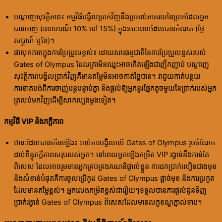
បណ្តាញសុវត្ថិភាព៖ កម្មវិធីបង្វិលប្រាក់វិញនឹងប្រគល់ភាគរយនៃប្រាក់ដែលអ្នក
បានចាញ់ (ឧទាហរណ៍ 10% ទៅ 15%) ក្នុងរយៈពេលដែលបានកំណត់ (ថ្ងៃ
សប្តាហ៍ ឬខែ)។
ផាសុកភាពក្នុងការប្រែប្រួលខ្ពស់៖ ដោយសារធម្មជាតិនៃការប្រែប្រួលខ្ពស់របស់
Gates of Olympus ដែលគ្រាមិនឈ្នះអាចកើតឡើងជាញឹកញាប់ បណ្តាញ
សុវត្ថិភាពបង្វិលប្រាក់វិញគឺមានតម្លៃមិនអាចកាត់ថ្លៃបាន។ វាជួយកាត់បន្ថយ
ការខាតបង់ពីការចាញ់បន្តបន្ទាប់គ្នា និងផ្តល់ឱ្យអ្នកនូវផ្នែកតូចមួយនៃប្រាក់របស់អ្នក
ត្រលប់មកវិញដើម្បីសាកល្បងម្តងទៀត។
កម្មវិធី VIP និងភក្ដីភាព
ឋានៈដែលបានកើនឡើង៖ រាល់ការបង្វិលលើ Gates of Olympus រួមចំណែក
ដល់ពិន្ទុភក្ដីភាពសរុបរបស់អ្នក។ នៅពេលអ្នកឡើងកម្រិត VIP រង្វាន់នឹងកាន់តែ
ពិសេស ដែលអាចរួមមានអ្នកគ្រប់គ្រងគណនីផ្ទាល់ខ្លួន ការដកប្រាក់លឿនជាងមុន
និងសំខាន់បំផុតគឺការចូលប្រើកូដ Gates of Olympus ផ្តាច់មុខ និងការប្រកួត
ដែលមានតម្លៃខ្ពស់។ អ្នកលេងកម្រិតខ្ពស់ជារឿយៗទទួលបានការផ្តល់ជូនទិញ
ប្រាក់រង្វាន់ Gates of Olympus ពិសេសដែលមានលក្ខខណ្ឌភ្នាល់ទាប។