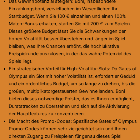
Das Gewinnpotenzial steigern: Boni, insbesondere
Einzahlungsboni, vervielfachen im Wesentlichen Ihr
Startbudget. Wenn Sie 100 € einzahlen und einen 100%
Match-Bonus erhalten, starten Sie mit 200 € zum Spielen.
Dieses größere Budget lässt Sie die Schwankungen der
hohen Volatilität besser überstehen und länger im Spiel
bleiben, was Ihre Chancen erhöht, die hochlukrative
Freispielrunde auszulösen, in der das wahre Potenzial des
Spiels liegt.
Ein strategischer Vorteil für High-Volatility-Slots: Da Gates of
Olympus ein Slot mit hoher Volatilität ist, erfordert er Geduld
und ein ordentliches Budget, um so lange zu drehen, bis die
großen, multiplikatorgesteuerten Gewinne landen. Boni
bieten dieses notwendige Polster, das es Ihnen ermöglicht,
Durststrecken zu überstehen und sich auf die Aktivierung
der Hauptfeatures zu konzentrieren.
Die Macht des Promo-Codes: Spezifische Gates of Olympus
Promo-Codes können sehr zielgerichtet sein und Ihnen
direkten Zugang zu Freispielen für genau dieses Spiel