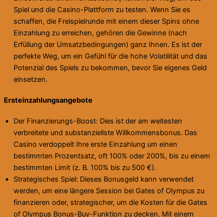
Spiel und die Casino-Plattform zu testen. Wenn Sie es
schaffen, die Freispielrunde mit einem dieser Spins ohne
Einzahlung zu erreichen, gehören die Gewinne (nach
Erfüllung der Umsatzbedingungen) ganz Ihnen. Es ist der
perfekte Weg, um ein Gefühl für die hohe Volatilität und das
Potenzial des Spiels zu bekommen, bevor Sie eigenes Geld
einsetzen.
Ersteinzahlungsangebote
Der Finanzierungs-Boost: Dies ist der am weitesten
verbreitete und substanziellste Willkommensbonus. Das
Casino verdoppelt Ihre erste Einzahlung um einen
bestimmten Prozentsatz, oft 100% oder 200%, bis zu einem
bestimmten Limit (z. B. 100% bis zu 500 €).
Strategisches Spiel: Dieses Bonusgeld kann verwendet
werden, um eine längere Session bei Gates of Olympus zu
finanzieren oder, strategischer, um die Kosten für die Gates
of Olympus Bonus-Buy-Funktion zu decken. Mit einem