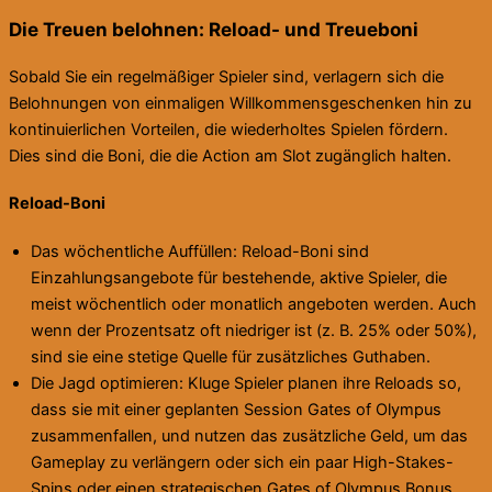
Die Treuen belohnen: Reload- und Treueboni
Sobald Sie ein regelmäßiger Spieler sind, verlagern sich die
Belohnungen von einmaligen Willkommensgeschenken hin zu
kontinuierlichen Vorteilen, die wiederholtes Spielen fördern.
Dies sind die Boni, die die Action am Slot zugänglich halten.
Reload-Boni
Das wöchentliche Auffüllen: Reload-Boni sind
Einzahlungsangebote für bestehende, aktive Spieler, die
meist wöchentlich oder monatlich angeboten werden. Auch
wenn der Prozentsatz oft niedriger ist (z. B. 25% oder 50%),
sind sie eine stetige Quelle für zusätzliches Guthaben.
Die Jagd optimieren: Kluge Spieler planen ihre Reloads so,
dass sie mit einer geplanten Session Gates of Olympus
zusammenfallen, und nutzen das zusätzliche Geld, um das
Gameplay zu verlängern oder sich ein paar High-Stakes-
Spins oder einen strategischen Gates of Olympus Bonus