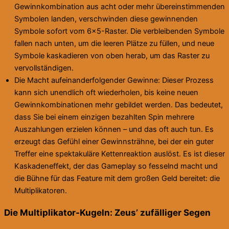
Gewinnkombination aus acht oder mehr übereinstimmenden
Symbolen landen, verschwinden diese gewinnenden
Symbole sofort vom 6×5-Raster. Die verbleibenden Symbole
fallen nach unten, um die leeren Plätze zu füllen, und neue
Symbole kaskadieren von oben herab, um das Raster zu
vervollständigen.
Die Macht aufeinanderfolgender Gewinne: Dieser Prozess
kann sich unendlich oft wiederholen, bis keine neuen
Gewinnkombinationen mehr gebildet werden. Das bedeutet,
dass Sie bei einem einzigen bezahlten Spin mehrere
Auszahlungen erzielen können – und das oft auch tun. Es
erzeugt das Gefühl einer Gewinnsträhne, bei der ein guter
Treffer eine spektakuläre Kettenreaktion auslöst. Es ist dieser
Kaskadeneffekt, der das Gameplay so fesselnd macht und
die Bühne für das Feature mit dem großen Geld bereitet: die
Multiplikatoren.
Die Multiplikator-Kugeln: Zeus’ zufälliger Segen