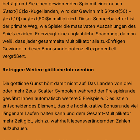
beträgt und Sie einen gewinnenden Spin mit einer neuen
$\text{10}$x-Kugel landen, wird der Gewinn mit $(\text{50} +
\text{10}) = \text{60}$x multipliziert. Dieser Schneeballeffekt ist
der primäre Weg, wie Spieler die massivsten Auszahlungen des
Spiels erzielen. Er erzeugt eine unglaubliche Spannung, da man
weiß, dass jeder gesammelte Multiplikator alle zukünftigen
Gewinne in dieser Bonusrunde potenziell exponentiell
vergrößert.
Retrigger: Weitere göttliche Intervention
Die göttliche Gunst hört damit nicht auf. Das Landen von drei
oder mehr Zeus-Scatter-Symbolen während der Freispielrunde
gewährt Ihnen automatisch weitere 5 Freispiele. Dies ist ein
entscheidendes Element, das die hochlukrative Bonusrunde viel
länger am Laufen halten kann und dem Gesamt-Multiplikator
mehr Zeit gibt, sich zu wahrhaft lebensverändernden Zahlen
aufzubauen.