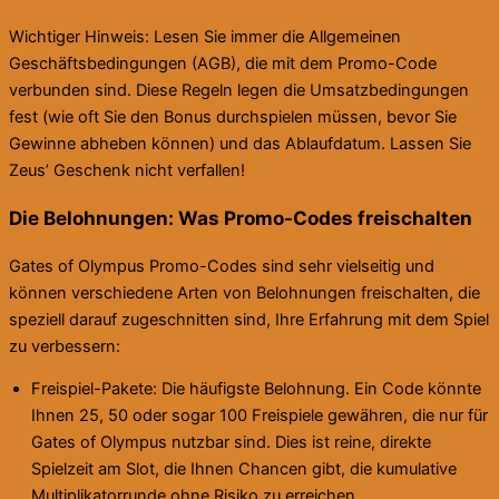
Wichtiger Hinweis: Lesen Sie immer die Allgemeinen
Geschäftsbedingungen (AGB), die mit dem Promo-Code
verbunden sind. Diese Regeln legen die Umsatzbedingungen
fest (wie oft Sie den Bonus durchspielen müssen, bevor Sie
Gewinne abheben können) und das Ablaufdatum. Lassen Sie
Zeus’ Geschenk nicht verfallen!
Die Belohnungen: Was Promo-Codes freischalten
Gates of Olympus Promo-Codes sind sehr vielseitig und
können verschiedene Arten von Belohnungen freischalten, die
speziell darauf zugeschnitten sind, Ihre Erfahrung mit dem Spiel
zu verbessern:
Freispiel-Pakete: Die häufigste Belohnung. Ein Code könnte
Ihnen 25, 50 oder sogar 100 Freispiele gewähren, die nur für
Gates of Olympus nutzbar sind. Dies ist reine, direkte
Spielzeit am Slot, die Ihnen Chancen gibt, die kumulative
Multiplikatorrunde ohne Risiko zu erreichen.