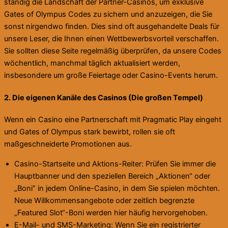
ständig die Landschaft der Partner-Casinos, um exklusive
Gates of Olympus Codes zu sichern und anzuzeigen, die Sie
sonst nirgendwo finden. Dies sind oft ausgehandelte Deals für
unsere Leser, die Ihnen einen Wettbewerbsvorteil verschaffen.
Sie sollten diese Seite regelmäßig überprüfen, da unsere Codes
wöchentlich, manchmal täglich aktualisiert werden,
insbesondere um große Feiertage oder Casino-Events herum.
2. Die eigenen Kanäle des Casinos (Die großen Tempel)
Wenn ein Casino eine Partnerschaft mit Pragmatic Play eingeht
und Gates of Olympus stark bewirbt, rollen sie oft
maßgeschneiderte Promotionen aus.
Casino-Startseite und Aktions-Reiter: Prüfen Sie immer die
Hauptbanner und den speziellen Bereich „Aktionen“ oder
„Boni“ in jedem Online-Casino, in dem Sie spielen möchten.
Neue Willkommensangebote oder zeitlich begrenzte
„Featured Slot“-Boni werden hier häufig hervorgehoben.
E-Mail- und SMS-Marketing: Wenn Sie ein registrierter