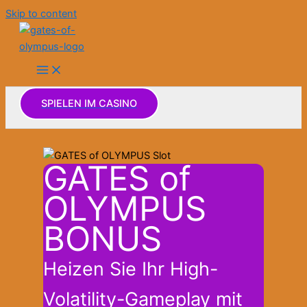
Skip to content
SPIELEN IM CASINO
GATES of
OLYMPUS
BONUS
Heizen Sie Ihr High-
Volatility-Gameplay mit