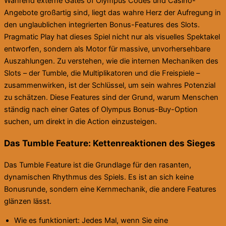
Während externe Gates of Olympus Codes und Casino-
Angebote großartig sind, liegt das wahre Herz der Aufregung in
den unglaublichen integrierten Bonus-Features des Slots.
Pragmatic Play hat dieses Spiel nicht nur als visuelles Spektakel
entworfen, sondern als Motor für massive, unvorhersehbare
Auszahlungen. Zu verstehen, wie die internen Mechaniken des
Slots – der Tumble, die Multiplikatoren und die Freispiele –
zusammenwirken, ist der Schlüssel, um sein wahres Potenzial
zu schätzen. Diese Features sind der Grund, warum Menschen
ständig nach einer Gates of Olympus Bonus-Buy-Option
suchen, um direkt in die Action einzusteigen.
Das Tumble Feature: Kettenreaktionen des Sieges
Das Tumble Feature ist die Grundlage für den rasanten,
dynamischen Rhythmus des Spiels. Es ist an sich keine
Bonusrunde, sondern eine Kernmechanik, die andere Features
glänzen lässt.
Wie es funktioniert: Jedes Mal, wenn Sie eine