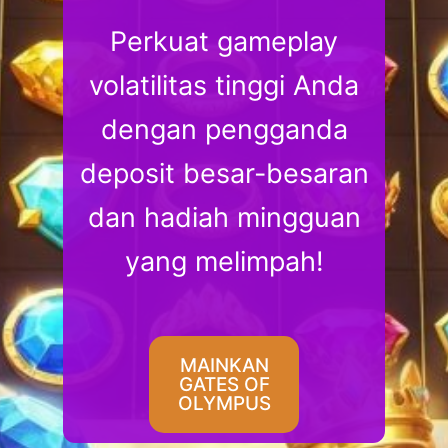
Perkuat gameplay
volatilitas tinggi Anda
dengan pengganda
deposit besar-besaran
dan hadiah mingguan
yang melimpah!
MAINKAN
GATES OF
OLYMPUS