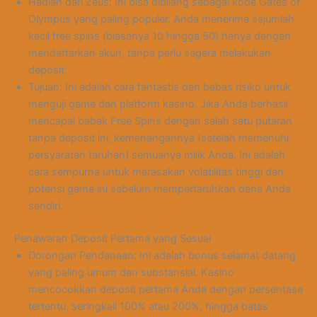
Hadiah dari Zeus: Ini bisa dibilang sebagai kode Gates of
Olympus yang paling populer. Anda menerima sejumlah
kecil free spins (biasanya 10 hingga 50) hanya dengan
mendaftarkan akun, tanpa perlu segera melakukan
deposit.
Tujuan: Ini adalah cara fantastis dan bebas risiko untuk
menguji game dan platform kasino. Jika Anda berhasil
mencapai babak Free Spins dengan salah satu putaran
tanpa deposit ini, kemenangannya (setelah memenuhi
persyaratan taruhan) semuanya milik Anda. Ini adalah
cara sempurna untuk merasakan volatilitas tinggi dan
potensi game ini sebelum mempertaruhkan dana Anda
sendiri.
Penawaran Deposit Pertama yang Sesuai
Dorongan Pendanaan: Ini adalah bonus selamat datang
yang paling umum dan substansial. Kasino
mencocokkan deposit pertama Anda dengan persentase
tertentu, seringkali 100% atau 200%, hingga batas