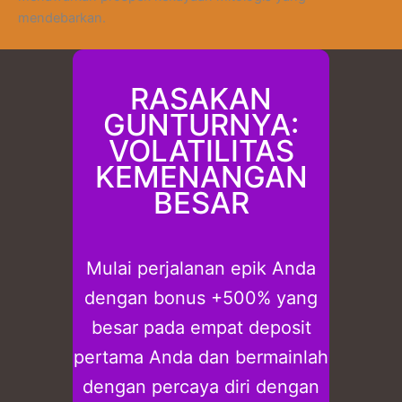
mendebarkan.
RASAKAN
GUNTURNYA:
VOLATILITAS
KEMENANGAN
BESAR
Mulai perjalanan epik Anda
dengan bonus +500% yang
besar pada empat deposit
pertama Anda dan bermainlah
dengan percaya diri dengan