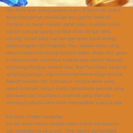
Jika Anda telah menghabiskan waktu di dunia slot online,
Anda pasti pernah mendengar deru guntur Gates of
Olympus. Ini bukan sekadar game biasa; ini adalah klasik
modern yang langsung memikat Anda dengan tema
mitologi Yunani yang kuat dan gameplay penuh energi.
Dikembangkan oleh Pragmatic Play, sebuah studio yang
dikenal karena mendobrak batasan dalam desain slot, game
ini secara instan membawa Anda ke aula marmer berawan
di Gunung Olympus, tempat Zeus, Raja Para Dewa, berdiri di
samping gulungan, siap menyambar kemenangan kolosal.
Seluruh tampilan dan nuansanya—bingkai emas yang
penuh ornamen, simbol-simbol bertatahkan permata yang
berkilauan, dan soundtrack sinematik yang dramatis—
semuanya bekerja sama untuk menciptakan suasana epik.
Kekuatan di Balik Popularitas
Inti dari daya tariknya terletak pada struktur pembayaran
dan volatilitasnya yang unik. Tidak seperti slot berbasis