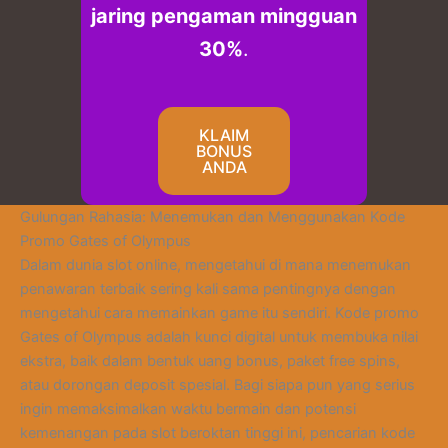
jaring pengaman mingguan
30%
.
KLAIM
BONUS
ANDA
Gulungan Rahasia: Menemukan dan Menggunakan Kode
Promo Gates of Olympus
Dalam dunia slot online, mengetahui di mana menemukan
penawaran terbaik sering kali sama pentingnya dengan
mengetahui cara memainkan game itu sendiri. Kode promo
Gates of Olympus adalah kunci digital untuk membuka nilai
ekstra, baik dalam bentuk uang bonus, paket free spins,
atau dorongan deposit spesial. Bagi siapa pun yang serius
ingin memaksimalkan waktu bermain dan potensi
kemenangan pada slot beroktan tinggi ini, pencarian kode