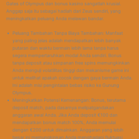
Gates of Olympus dan bonus kasino sangatlah krusial.
Anggap saja itu sebagai hadiah dari Zeus sendiri, yang
meningkatkan peluang Anda melawan bandar.
Peluang Tambahan Tanpa Biaya Tambahan: Manfaat
yang paling jelas adalah mendapatkan lebih banyak
putaran dan waktu bermain lebih lama tanpa harus
segera mempertaruhkan modal Anda sendiri. Bonus
tanpa deposit atau simpanan free spins memungkinkan
Anda menguji volatilitas tinggi dan mekanisme game ini
untuk melihat apakah cocok dengan gaya bermain Anda.
Ini adalah misi pengintaian bebas risiko ke Gunung
Olympus.
Meningkatkan Potensi Kemenangan: Bonus, terutama
deposit match, pada dasarnya melipatgandakan
anggaran awal Anda. Jika Anda deposit €100 dan
mendapatkan bonus match 100%, Anda memulai
dengan €200 untuk dimainkan. Anggaran yang lebih
besar ini memungkinkan Anda menghadapi fluktuasi