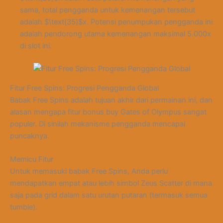
sama, total pengganda untuk kemenangan tersebut
adalah $\text{35}$x. Potensi penumpukan pengganda ini
adalah pendorong utama kemenangan maksimal 5.000x
di slot ini.
Fitur Free Spins: Progresi Pengganda Global
Babak Free Spins adalah tujuan akhir dari permainan ini, dan
alasan mengapa fitur bonus buy Gates of Olympus sangat
populer. Di sinilah mekanisme pengganda mencapai
puncaknya.
Memicu Fitur
Untuk memasuki babak Free Spins, Anda perlu
mendapatkan empat atau lebih simbol Zeus Scatter di mana
saja pada grid dalam satu urutan putaran (termasuk semua
tumble).