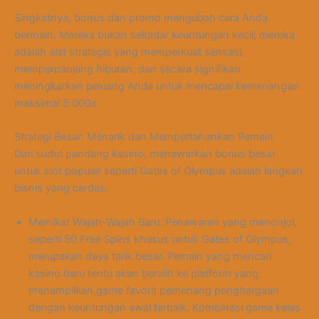
Singkatnya, bonus dan promo mengubah cara Anda
bermain. Mereka bukan sekadar keuntungan kecil; mereka
adalah alat strategis yang memperkuat sensasi,
memperpanjang hiburan, dan secara signifikan
meningkatkan peluang Anda untuk mencapai kemenangan
maksimal 5.000x.
Strategi Besar: Menarik dan Mempertahankan Pemain
Dari sudut pandang kasino, menawarkan bonus besar
untuk slot populer seperti Gates of Olympus adalah langkah
bisnis yang cerdas.
Memikat Wajah-Wajah Baru: Penawaran yang menonjol,
seperti 50 Free Spins khusus untuk Gates of Olympus,
merupakan daya tarik besar. Pemain yang mencari
kasino baru tentu akan beralih ke platform yang
menampilkan game favorit pemenang penghargaan
dengan keuntungan awal terbaik. Kombinasi game kelas