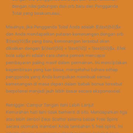
dengan nilai gabungan dari orb baru
dan
Pengganda
Total yang terakumulasi.
Misalnya, jika Pengganda Total Anda adalah $\text{50}$x
dan Anda mendapatkan putaran kemenangan dengan orb
$\text{10}$x yang baru, kemenangan tersebut akan
dikalikan dengan $(\text{50} + \text{10}) = \text{60}$x. Efek
bola salju ini adalah cara utama pemain mencapai
pembayaran paling masif dalam permainan. Ini menciptakan
kegembiraan yang luar biasa, mengetahui bahwa setiap
pengganda yang Anda kumpulkan membuat semua
kemenangan di masa depan dalam babak bonus tersebut
berpotensi menjadi jauh lebih besar secara eksponensial.
Retrigger: Campur Tangan Ilahi Lebih Lanjut
Kemurahan hati ilahi tidak berhenti di situ. Mendapatkan tiga
atau lebih simbol Zeus Scatter selama babak Free Spins
secara otomatis memberi Anda tambahan 5 free spins. Ini