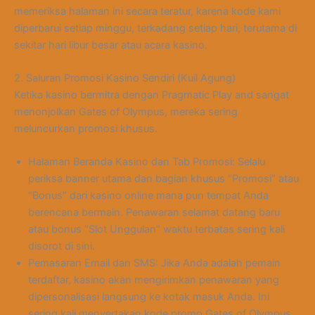
memeriksa halaman ini secara teratur, karena kode kami
diperbarui setiap minggu, terkadang setiap hari, terutama di
sekitar hari libur besar atau acara kasino.
2. Saluran Promosi Kasino Sendiri (Kuil Agung)
Ketika kasino bermitra dengan Pragmatic Play and sangat
menonjolkan Gates of Olympus, mereka sering
meluncurkan promosi khusus.
Halaman Beranda Kasino dan Tab Promosi: Selalu
periksa banner utama dan bagian khusus “Promosi” atau
“Bonus” dari kasino online mana pun tempat Anda
berencana bermain. Penawaran selamat datang baru
atau bonus “Slot Unggulan” waktu terbatas sering kali
disorot di sini.
Pemasaran Email dan SMS: Jika Anda adalah pemain
terdaftar, kasino akan mengirimkan penawaran yang
dipersonalisasi langsung ke kotak masuk Anda. Ini
sering kali menyertakan kode promo Gates of Olympus