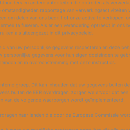
chthouders en andere autoriteiten die optreden als verwerk
e omstandigheden rapportage van verwerkingsactiviteiten v
n om delen van ons bedrijf of onze activa te verkopen, ove
ermee te fuseren. Als er een verandering optreedt in ons b
iken als uiteengezet in dit privacybeleid.
ligheid van uw persoonlijke gegevens respecteren en deze 
w persoonlijke gegevens voor hun eigen doeleinden te gebr
einden en in overeenstemming met onze instructies.
interne groep. Dit kan inhouden dat uw gegevens buiten 
ens buiten de EER overdragen, zorgen we ervoor dat een 
een van de volgende waarborgen wordt geïmplementeerd:
verdragen naar landen die door de Europese Commissie wo
n, kunnen we specifieke contracten gebruiken die zijn g