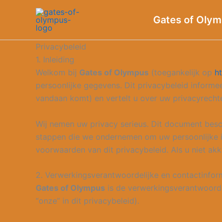
Skip
Gates of Oly
to
content
Privacybeleid
1. Inleiding
Welkom bij
Gates of Olympus
(toegankelijk op
h
persoonlijke gegevens. Dit privacybeleid inform
vandaan komt) en vertelt u over uw privacyrecht
Wij nemen uw privacy serieus. Dit document besc
stappen die we ondernemen om uw persoonlijke i
voorwaarden van dit privacybeleid. Als u niet ak
2. Verwerkingsverantwoordelijke en contactinfor
Gates of Olympus
is de verwerkingsverantwoordel
“onze” in dit privacybeleid).