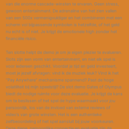
van die enorme cascade-winsten te ervaren. Geen stress,
gewoon entertainment. De adrenaline van het zien vallen
van een 500x vermenigvuldiger en het combineren met een
scherm vol bijpassende symbolen is hetzelfde, of het geld
nu echt is of niet. Je krijgt de emotionele high zonder het
financiële risico.
Ten slotte helpt de demo je om je eigen plezier te evalueren.
Slots zijn een vorm van entertainment, en niet elk spel is
voor iedereen geschikt. Voordat je tijd en geld investeert,
moet je jezelf afvragen: vind ik de muziek leuk? Vind ik het
“Pay Anywhere” mechanisme spannend? Past de hoge
volatiliteit bij mijn speelstijl? De slot demo Gates of Olympus
biedt de nodige ruimte voor deze evaluatie. Je krijgt de kans
om te beslissen of het spel de hype waarmaakt voor
jou
persoonlijk, los van de invloed van externe reviews of
video’s van grote winsten. Het is een authentieke
zelfbeoordeling of het spel aansluit bij jouw voorkeuren.
Deze diepe, persoonlijke connectie en evaluatie zijn de