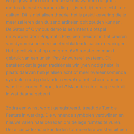
Nu je gewapend bent met de kennis waarom de gratis
modus de beste voorbereiding is, is het tijd om er echt in te
duiken. Dit is niet alleen theorie; het is praktijkervaring die je
meer zal leren dan duizend artikelen ooit zouden kunnen.
De Gates of Olympus demo is een intens slotspel
ontworpen door Pragmatic Play, een meester in het creëren
van dynamische en visueel verbluffende casino-ervaringen.
Het speelt zich af op een groot 6×5 rooster en maakt
gebruik van een uniek “Pay Anywhere” systeem. Dit
betekent dat je geen traditionele winlijnen nodig hebt; in
plaats daarvan heb je alleen acht of meer overeenkomende
symbolen nodig die landen
overal
op het scherm om een
winst te scoren. Simpel, toch? Maar de echte magie schuilt
in wat daarna gebeurt.
Zodra een winst wordt geregistreerd, treedt de Tumble
Feature in werking. Die winnende symbolen verdwijnen en
nieuwe vallen naar beneden om de lege ruimtes te vullen.
Deze cascade-actie kan leiden tot meerdere winsten uit een