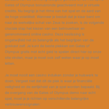
Gates of Olympus bonusronde geactiveerd met je virtuele
credits. Nu begrijp je het ritme van het spel en de aard van
de hoge volatiliteit. Wanneer je besluit dat je klaar bent om
naar de werkelijke schat van Zeus te zoeken, is de volgende
cruciale stap het kiezen van een betrouwbaar en
gerenommeerd online casino. Deze beslissing is
ongetwijfeld net zo belangrijk als het begrijpen van de
gokkast zelf. Je kunt de beste plekken om Gates of
Olympus gratis met echt geld te spelen direct hier op onze
site vinden, maar je moet ook zelf weten waar je op moet
letten.
Je moet nooit een casino induiken zonder je huiswerk te
doen. Vergeet niet dat dit de plek is waar je financiële
veiligheid en de eerlijkheid van je spel worden bepaald. Bij
de overgang van de Gates of Olympus demo naar echt
spel, moet je je richten op verschillende belangrijke
vertrouwenssignalen: