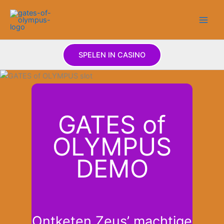
Skip
to
content
SPELEN IN CASINO
GATES of
OLYMPUS
DEMO
Ontketen Zeus’ machtige