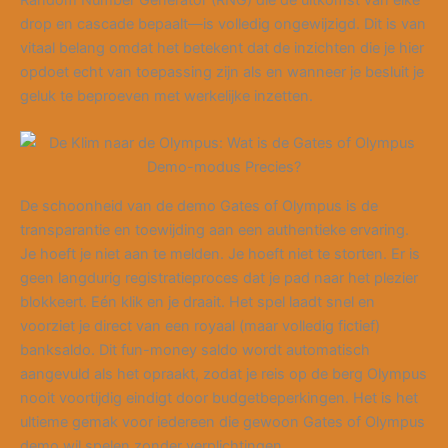
Random Number Generator (RNG) die de uitkomst van elke
drop en cascade bepaalt—is volledig ongewijzigd. Dit is van
vitaal belang omdat het betekent dat de inzichten die je hier
opdoet echt van toepassing zijn als en wanneer je besluit je
geluk te beproeven met werkelijke inzetten.
De schoonheid van de demo Gates of Olympus is de
transparantie en toewijding aan een authentieke ervaring.
Je hoeft je niet aan te melden. Je hoeft niet te storten. Er is
geen langdurig registratieproces dat je pad naar het plezier
blokkeert. Eén klik en je draait. Het spel laadt snel en
voorziet je direct van een royaal (maar volledig fictief)
banksaldo. Dit fun-money saldo wordt automatisch
aangevuld als het opraakt, zodat je reis op de berg Olympus
nooit voortijdig eindigt door budgetbeperkingen. Het is het
ultieme gemak voor iedereen die gewoon Gates of Olympus
demo wil spelen zonder verplichtingen.