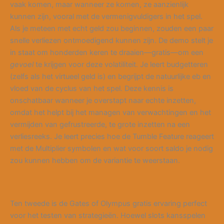
vaak komen, maar wanneer ze komen, ze aanzienlijk
kunnen zijn, vooral met de vermenigvuldigers in het spel.
Als je meteen met echt geld zou beginnen, zouden een paar
snelle verliezen ontmoedigend kunnen zijn. De demo stelt je
in staat om honderden keren te draaien—gratis—om een
gevoel
te krijgen voor deze volatiliteit. Je leert budgetteren
(zelfs als het virtueel geld is) en begrijpt de natuurlijke eb en
vloed van de cyclus van het spel. Deze kennis is
onschatbaar wanneer je overstapt naar echte inzetten,
omdat het helpt bij het managen van verwachtingen en het
vermijden van gefrustreerde, te grote inzetten na een
verliesreeks. Je leert precies hoe de Tumble Feature reageert
met de Multiplier symbolen en wat voor soort saldo je nodig
zou kunnen hebben om de variantie te weerstaan.
Ten tweede is de Gates of Olympus gratis ervaring perfect
voor het testen van strategieën. Hoewel slots kansspelen