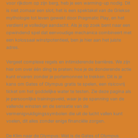
voor rijkdom op zijn berg, heb je een warming-up nodig. Dit
is niet zomaar een slot; het is een spektakel van de Griekse
mythologie tot leven gewekt door Pragmatic Play, en het
verdient je volledige aandacht. Als je op zoek bent naar een
opwindend spel dat eenvoudige mechanica combineert met
een kolossaal winstpotentieel, ben je hier aan het juiste
adres.
Vergeet complexe regels en intimiderende barrières. We zijn
hier om over één ding te praten: hoe je de donderende actie
kunt ervaren zonder je portemonnee te trekken. Dit is je
kans om Gates of Olympus gratis te spelen, een risicovrij
ticket om het goddelijke water te testen. Zie deze pagina als
je persoonlijke trainingsveld, waar je de spanning van de
vallende winsten en de sensatie van de
vermenigvuldigingssymbolen die uit de lucht vallen kunt
voelen, dit alles zonder enige financiële zorgen.
De Klim naar de Olympus: Wat is de Gates of Olympus