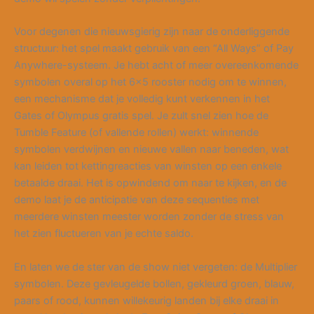
Voor degenen die nieuwsgierig zijn naar de onderliggende
structuur: het spel maakt gebruik van een “All Ways” of Pay
Anywhere-systeem. Je hebt acht of meer overeenkomende
symbolen overal op het 6×5 rooster nodig om te winnen,
een mechanisme dat je volledig kunt verkennen in het
Gates of Olympus gratis spel. Je zult snel zien hoe de
Tumble Feature (of vallende rollen) werkt: winnende
symbolen verdwijnen en nieuwe vallen naar beneden, wat
kan leiden tot kettingreacties van winsten op een enkele
betaalde draai. Het is opwindend om naar te kijken, en de
demo laat je de anticipatie van deze sequenties met
meerdere winsten meester worden zonder de stress van
het zien fluctueren van je echte saldo.
En laten we de ster van de show niet vergeten: de Multiplier
symbolen. Deze gevleugelde bollen, gekleurd groen, blauw,
paars of rood, kunnen willekeurig landen bij elke draai in