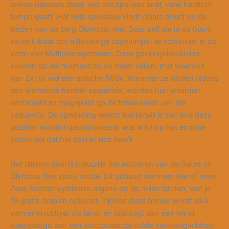
enkele betaalde draai, wat het spel een snel, vaak hectisch
tempo geeft. Het hele spektakel vindt plaats direct op de
treden van de berg Olympus, met Zeus zelf die in de buurt
zweeft, klaar om willekeurige zegeningen te schenken in de
vorm van Multiplier symbolen. Deze gevleugelde bollen
kunnen op elk moment op de rollen vallen, met waarden
van 2x tot wel een epische 500x. Wanneer ze landen tijdens
een winnende tumble-sequentie, worden hun waarden
verzameld en toegepast op de totale winst van die
sequentie. De opwinding neemt toe terwijl je ziet hoe deze
getallen worden gecombineerd, wat wijst op het enorme
potentieel dat het spel in zich heeft.
Het ultieme doel is natuurlijk het activeren van de Gates of
Olympus free spins ronde. Dit gebeurt wanneer vier of meer
Zeus Scatter-symbolen ergens op de rollen landen, wat je
15 gratis draaien oplevert. Tijdens deze bonus wordt elke
vermenigvuldiger die landt en bijdraagt aan een winst
toegevoegd aan een aanhoudende totale vermenigvuldiger