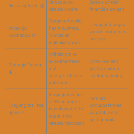
Onbeperkte
Spelen zonder
Risicovrij Saldo 💰
virtuele credits
financiële zorgen
Toegang tot alle
Diepgaand begrip
Volledige
Pay Anywhere,
van de motor van
Mechanica ⚙️
Tumble en
het spel
Multiplier drops
Vrijheid om te
experimenteren
Ontwikkel een
Strategie Testen
met
geïnformeerde
🧠
inzetgroottes en
inzetbenadering
patronen
Mogelijkheid om
Ken het
de Bonusronde
Toegang tot Free
bonuspotentieel
te activeren of te
Spins ⚡️
voordat je echt
kopen (met
geld gebruikt
virtuele middelen)