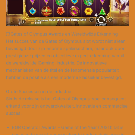
💥Gates of Olympus Awards en Wereldwijde Erkenning
Het succes van de Gates of Olympus slot wordt niet alleen
bevestigd door zijn enorme spelersschare, maar ook door
prestigieuze prijzen en objectieve expert-erkenning vanuit
de wereldwijde iGaming-industrie. De innovatieve
mechanieken van de titel en de fenomenale populariteit
hebben de positie als een moderne klassieker bevestigd.
Grote Successen in de Industrie
Sinds de release is het Gates of Olympus-spel consequent
erkend voor zijn ontwerpkwaliteit, innovatie en commercieel
succes.
EGR Operator Awards – Game of the Year (2021): Dit is
een van de meest gerespecteerde onderscheidingen in