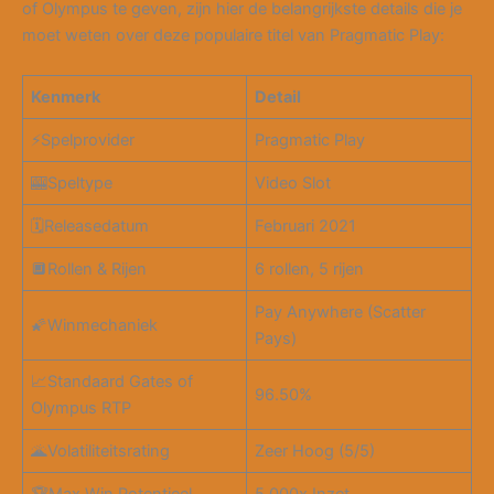
of Olympus te geven, zijn hier de belangrijkste details die je
moet weten over deze populaire titel van Pragmatic Play:
Kenmerk
Detail
⚡️Spelprovider
Pragmatic Play
🎰Speltype
Video Slot
🗓️Releasedatum
Februari 2021
🔲Rollen & Rijen
6 rollen, 5 rijen
Pay Anywhere (Scatter
🌠Winmechaniek
Pays)
📈Standaard Gates of
96.50%
Olympus RTP
🌋Volatiliteitsrating
Zeer Hoog (5/5)
🏆Max Win Potentieel
5.000x Inzet