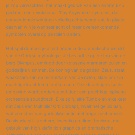
je zou verwachten; het maakt gebruik van een enorm 6×5
grid met een revolutionair ‘Pay Anywhere’-systeem, dat
conventionele winlijnen volledig achterwege laat. In plaats
daarvan win je wanneer acht of meer overeenkomende
symbolen overal op de rollen landen.
Het spel dompelt je direct onder in de dramatische wereld
van de Griekse mythologie. Je bevindt je op de top van de
berg Olympus, omringd door kolossale marmeren zuilen en
goddelijke vlammen. De koning van de goden, Zeus, staat
waakzaam aan de rechterkant van de rollen, klaar om zijn
machtige krachten te ontketenen. Deze krachtige visuele
omgeving wordt ondersteund door een prachtige, epische
orchestrale soundtrack. Elke spin, elke Tumble en elke keer
dat Zeus een Multiplier Orb oproept, zwelt het geluid aan,
wat een sfeer van goddelijke actie met hoge inzet creëert.
De visuele stijl is scherp, levendig en direct boeiend, met
gebruik van high-definition graphics en dramatische