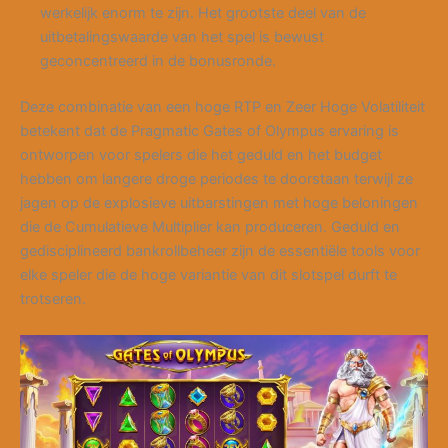
werkelijk enorm te zijn. Het grootste deel van de
uitbetalingswaarde van het spel is bewust
geconcentreerd in de bonusronde.
Deze combinatie van een hoge RTP en Zeer Hoge Volatiliteit
betekent dat de Pragmatic Gates of Olympus ervaring is
ontworpen voor spelers die het geduld en het budget
hebben om langere droge periodes te doorstaan terwijl ze
jagen op de explosieve uitbarstingen met hoge beloningen
die de Cumulatieve Multiplier kan produceren. Geduld en
gedisciplineerd bankrollbeheer zijn de essentiële tools voor
elke speler die de hoge variantie van dit slotspel durft te
trotseren.