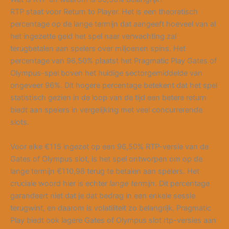
RTP staat voor Return to Player. Het is een theoretisch
percentage op de lange termijn dat aangeeft hoeveel van al
het ingezette geld het spel naar verwachting zal
terugbetalen aan spelers over miljoenen spins. Het
percentage van 96,50% plaatst het Pragmatic Play Gates of
Olympus-spel boven het huidige sectorgemiddelde van
ongeveer 96%. Dit hogere percentage betekent dat het spel
statistisch gezien in de loop van de tijd een betere return
biedt aan spelers in vergelijking met veel concurrerende
slots.
Voor elke €115 ingezet op een 96,50% RTP-versie van de
Gates of Olympus slot, is het spel ontworpen om op de
lange termijn €110,98 terug te betalen aan spelers. Het
cruciale woord hier is echter
lange termijn
. Dit percentage
garandeert niet dat je dat bedrag in een enkele sessie
terugwint, en daarom is volatiliteit zo belangrijk. Pragmatic
Play biedt ook lagere Gates of Olympus slot rtp-versies aan