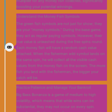
multiplier for any money fish collected, significantly
boosting your potential winnings.
Understand the Money Fish Symbols
The green fish symbols are not just for show; they
are your “money symbols.” During the base game,
they act as regular paying symbols. However, their
true value is unleashed during the free spins round.
Each money fish will have a random cash value
attached. When the fisherman wild symbol lands on
the same spin, he will collect all the visible cash
values from the money fish on the screen. The more
fish you land with the fisherman, the bigger your
catch will be.
Practice Patience and Manage Your Bankroll
Big Bass Bonanza is a game of medium to high
volatility, which means that while wins can be
substantial, they may not occur on every spin.