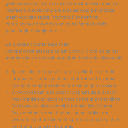
gedefinieerd door zijn dynamische mechanieken, maar de
interface is wat de complexe actie eenvoudig en intuïtief
maakt voor elke speler. Pragmatic Play heeft het
controlepaneel ontworpen om zowel functioneel als
gemakkelijk te begrijpen te zijn.
De Tumble en Scatter Pays Actie
Het spel wordt gespeeld op een groot 6×5 grid, en op het
moment dat je op de spinknop drukt, begint de unieke actie:
Spin-initiatie: In tegenstelling tot traditionele rollen die
stoppen, vallen de symbolen in het Gates of Olympus-
spel
tumble
naar beneden en klikken ze op hun plaats.
Winvoorwaarden: Een winst vindt plaats als er acht of
meer identieke symbolen ergens op het grid verschijnen.
Er zijn geen winlijnen om bij te houden. Deze Scatter
Pays-mechaniek maakt het veel gemakkelijker om
winnende symboolclusters te spotten en maakt winsten
over het hele speelveld mogelijk.