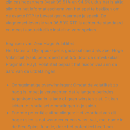
zijn casinopartners (vaak 95,51% en 94,5%), dus het is altijd
slim om het informatiescherm van het spel te bekijken om
de exacte RTP te bevestigen waarmee je speelt. De
vlaggenschipversie van 96,50% RTP is echter de standaard
en meest aantrekkelijke instelling voor spelers.
Begrijpen van Zeer Hoge Volatiliteit
Het Gates of Olympus-spel is geclassificeerd als Zeer Hoge
Volatiliteit (vaak beoordeeld met 5/5 door de ontwikkelaar
Pragmatic Play). Volatiliteit bepaalt het risiconiveau en de
aard van de uitbetalingen:
Onregelmatige overwinningen: Omdat de volatiliteit zo
hoog is, moet je verwachten dat je langere periodes
tegenkomt waarin je lage of geen winsten ziet. Dit kan
leiden tot snelle schommelingen in je saldo.
Enorme potentiële uitbetalingen: Het voordeel van dit
hoge risico is dat wanneer er een winst valt, met name in
de Free Spins-functie, deze het potentieel heeft om