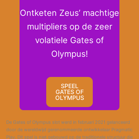
Ontketen Zeus’ machtige
multipliers op de zeer
volatiele Gates of
Olympus!
SPEEL
GATES OF
OLYMPUS
De Gates of Olympus slot werd in februari 2021 gelanceerd
door de wereldwijd gerenommeerde ontwikkelaar Pragmatic
Play. Dit spel is niet gebouwd op de traditionele structuur die