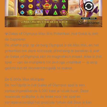
💎Gates of Olympus Max Win Potentieel: Het Geluk is met
de Dapperen
De ultieme prijs op de berg Olympus is de Max Win, en het
potentieel om deze kolossale uitbetaling te bereiken is wat
de Gates of Olympus slot zo magnetisch maakt. Alles in het
spel — van de multipliers tot de hoge volatiliteit — is erop
gericht om dit moment mogelijk te maken.
De 5.000x Max Multiplier
De hoofdprijs in het Gates of Olympus spel is een
verbazingwekkende 5.000 keer je totale inzet. Deze
maximale multiplier is de limiet voor het spel en
vertegenwoordigt het grootste fortuin dat Zeus je kan