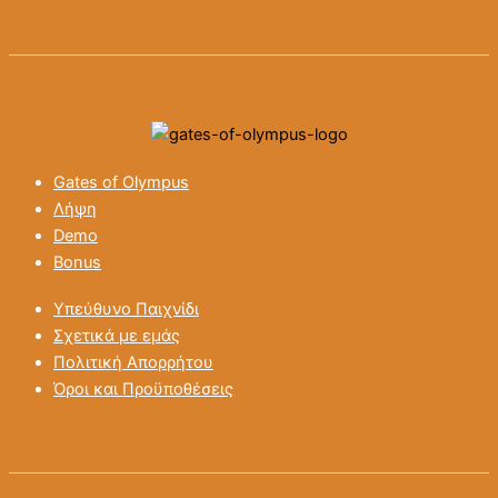
Gates of Olympus
Λήψη
Demo
Bonus
Υπεύθυνο Παιχνίδι
Σχετικά με εμάς
Πολιτική Απορρήτου
Όροι και Προϋποθέσεις