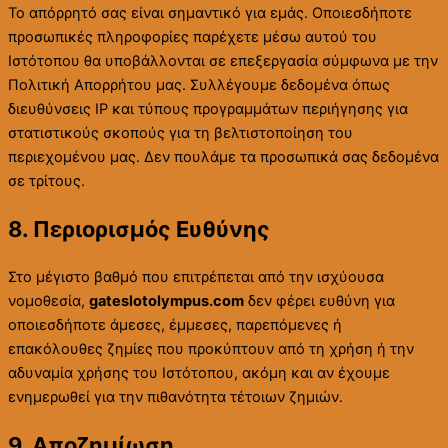
Το απόρρητό σας είναι σημαντικό για εμάς. Οποιεσδήποτε
προσωπικές πληροφορίες παρέχετε μέσω αυτού του
Ιστότοπου θα υποβάλλονται σε επεξεργασία σύμφωνα με την
Πολιτική Απορρήτου μας. Συλλέγουμε δεδομένα όπως
διευθύνσεις IP και τύπους προγραμμάτων περιήγησης για
στατιστικούς σκοπούς για τη βελτιστοποίηση του
περιεχομένου μας. Δεν πουλάμε τα προσωπικά σας δεδομένα
σε τρίτους.
8. Περιορισμός Ευθύνης
Στο μέγιστο βαθμό που επιτρέπεται από την ισχύουσα
νομοθεσία,
gateslotolympus.com
δεν φέρει ευθύνη για
οποιεσδήποτε άμεσες, έμμεσες, παρεπόμενες ή
επακόλουθες ζημίες που προκύπτουν από τη χρήση ή την
αδυναμία χρήσης του Ιστότοπου, ακόμη και αν έχουμε
ενημερωθεί για την πιθανότητα τέτοιων ζημιών.
9. Αποζημίωση