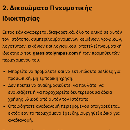
2. Δικαιώματα Πνευματικής
Ιδιοκτησίας
Εκτός εάν αναφέρεται διαφορετικά, όλο το υλικό σε αυτόν
τον Ιστότοπο, συμπεριλαμβανομένων κειμένων, γραφικών,
λογοτύπων, εικόνων και λογισμικού, αποτελεί πνευματική
ιδιοκτησία του
gateslotolympus.com
ή των προμηθευτών
περιεχομένου του.
Μπορείτε να προβάλετε και να εκτυπώσετε σελίδες για
προσωπική, μη εμπορική χρήση.
Δεν πρέπει να αναδημοσιεύετε, να πουλάτε, να
ενοικιάζετε ή να παραχωρείτε δευτερεύουσα άδεια
χρήσης υλικού από αυτόν τον Ιστότοπο.
Οποιαδήποτε αναδιανομή περιεχομένου απαγορεύεται,
εκτός εάν το περιεχόμενο έχει δημιουργηθεί ειδικά για
αναδιανομή.