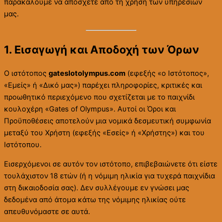
παρακαλούμε να απόσχετε από τη χρήση των υπηρεσιών
μας.
1. Εισαγωγή και Αποδοχή των Όρων
Ο ιστότοπος
gateslotolympus.com
(εφεξής «ο Ιστότοπος»,
«Εμείς» ή «Δικό μας») παρέχει πληροφορίες, κριτικές και
προωθητικό περιεχόμενο που σχετίζεται με το παιχνίδι
κουλοχέρη «Gates of Olympus». Αυτοί οι Όροι και
Προϋποθέσεις αποτελούν μια νομικά δεσμευτική συμφωνία
μεταξύ του Χρήστη (εφεξής «Εσείς» ή «Χρήστης») και του
Ιστότοπου.
Εισερχόμενοι σε αυτόν τον ιστότοπο, επιβεβαιώνετε ότι είστε
τουλάχιστον 18 ετών (ή η νόμιμη ηλικία για τυχερά παιχνίδια
στη δικαιοδοσία σας). Δεν συλλέγουμε εν γνώσει μας
δεδομένα από άτομα κάτω της νόμιμης ηλικίας ούτε
απευθυνόμαστε σε αυτά.