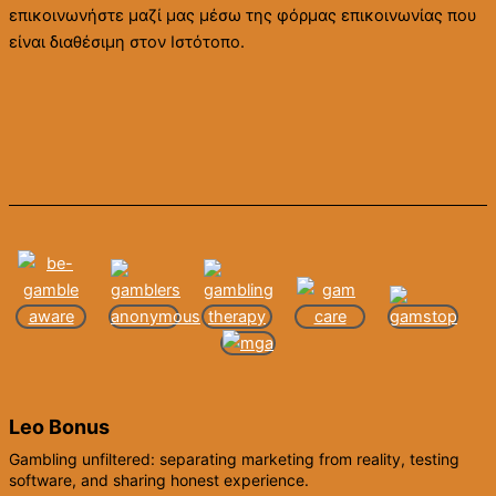
επικοινωνήστε μαζί μας μέσω της φόρμας επικοινωνίας που
είναι διαθέσιμη στον Ιστότοπο.
Leo Bonus
Gambling unfiltered: separating marketing from reality, testing
software, and sharing honest experience.