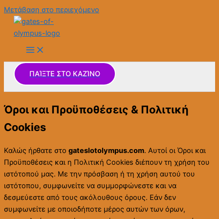
Μετάβαση στο περιεχόμενο
ΠΑΊΞΤΕ ΣΤΟ ΚΑΖΊΝΟ
Όροι και Προϋποθέσεις & Πολιτική
Cookies
Καλώς ήρθατε στο
gateslotolympus.com
. Αυτοί οι Όροι και
Προϋποθέσεις και η Πολιτική Cookies διέπουν τη χρήση του
ιστότοπού μας. Με την πρόσβαση ή τη χρήση αυτού του
ιστότοπου, συμφωνείτε να συμμορφώνεστε και να
δεσμεύεστε από τους ακόλουθους όρους. Εάν δεν
συμφωνείτε με οποιοδήποτε μέρος αυτών των όρων,