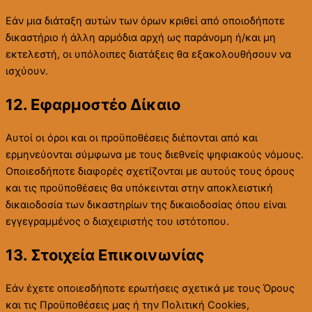
Εάν μια διάταξη αυτών των όρων κριθεί από οποιοδήποτε
δικαστήριο ή άλλη αρμόδια αρχή ως παράνομη ή/και μη
εκτελεστή, οι υπόλοιπες διατάξεις θα εξακολουθήσουν να
ισχύουν.
12. Εφαρμοστέο Δίκαιο
Αυτοί οι όροι και οι προϋποθέσεις διέπονται από και
ερμηνεύονται σύμφωνα με τους διεθνείς ψηφιακούς νόμους.
Οποιεσδήποτε διαφορές σχετίζονται με αυτούς τους όρους
και τις προϋποθέσεις θα υπόκεινται στην αποκλειστική
δικαιοδοσία των δικαστηρίων της δικαιοδοσίας όπου είναι
εγγεγραμμένος ο διαχειριστής του ιστότοπου.
13. Στοιχεία Επικοινωνίας
Εάν έχετε οποιεσδήποτε ερωτήσεις σχετικά με τους Όρους
και τις Προϋποθέσεις μας ή την Πολιτική Cookies,