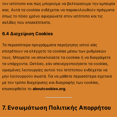
τον ιστότοπο και πώς μπορούμε να βελτιώσουμε την εμπειρία
σας. Αυτά τα cookies ενδέχεται να παρακολουθούν πράγματα
όπως το πόσο χρόνο αφιερώνετε στον ιστότοπο και τις
σελίδες που επισκέπτεστε.
6.4 Διαχείριση Cookies
Τα περισσότερα προγράμματα περιήγησης ιστού σάς
επιτρέπουν να ελέγχετε τα cookies μέσω των ρυθμίσεών
τους. Μπορείτε να αποκλείσετε τα cookies ή να διαγράψετε
τα υπάρχοντα. Ωστόσο, εάν απενεργοποιήσετε τα cookies,
ορισμένες λειτουργίες αυτού του Ιστότοπου ενδέχεται να
μην λειτουργούν σωστά. Για να μάθετε περισσότερα σχετικά
με τον τρόπο διαχείρισης και διαγραφής των cookies,
επισκεφθείτε το
aboutcookies.org
.
7. Ενσωμάτωση Πολιτικής Απορρήτου