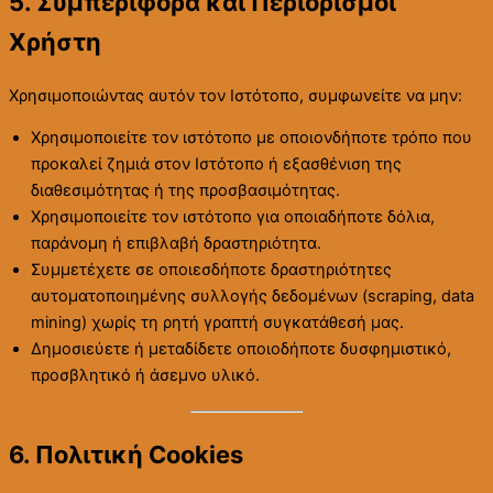
5. Συμπεριφορά και Περιορισμοί
Χρήστη
Χρησιμοποιώντας αυτόν τον Ιστότοπο, συμφωνείτε να μην:
Χρησιμοποιείτε τον ιστότοπο με οποιονδήποτε τρόπο που
προκαλεί ζημιά στον Ιστότοπο ή εξασθένιση της
διαθεσιμότητας ή της προσβασιμότητας.
Χρησιμοποιείτε τον ιστότοπο για οποιαδήποτε δόλια,
παράνομη ή επιβλαβή δραστηριότητα.
Συμμετέχετε σε οποιεσδήποτε δραστηριότητες
αυτοματοποιημένης συλλογής δεδομένων (scraping, data
mining) χωρίς τη ρητή γραπτή συγκατάθεσή μας.
Δημοσιεύετε ή μεταδίδετε οποιοδήποτε δυσφημιστικό,
προσβλητικό ή άσεμνο υλικό.
6. Πολιτική Cookies