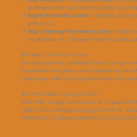
gumagalaw ang mga bisita sa paligid ng aming
Mga Functionality Cookie:
Ginagamit upang mak
para sa iyo.
Mga Targeting/Advertising Cookie:
Itinatala 
na sinundan mo. Ginagamit namin ito upang g
6.3 Mga Third-Party Cookie
Sa ilang mga kaso, gumagamit kami ng mga cooki
maunawaan kung paano mo ginagamit ang site at
mga bagay tulad ng kung gaano katagal ang ginug
6.4 Pamamahala ng mga Cookie
Karamihan sa mga web browser ay nagpapahintulo
mga cookie o tanggalin ang mga umiiral na. Gay
Website na ito. Upang malaman ang higit pa tung