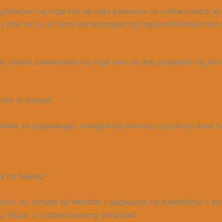
glalaman ng mga link sa mga panlabas na online casino at
site na ito at hindi tumatanggap ng responsibilidad para s
. Dapat maunawaan ng mga user na ang paglalaro ng slots 
ras at badyet.
ma sa pagsusugal, mangyaring humingi ng tulong mula s
ka na huwag:
ot ng pinsala sa Website o pagkasira ng availability o acce
, ilegal, o mapaminsalang aktibidad.