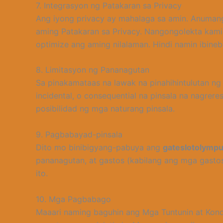
7. Integrasyon ng Patakaran sa Privacy
Ang iyong privacy ay mahalaga sa amin. Anuman
aming Patakaran sa Privacy. Nangongolekta kami 
optimize ang aming nilalaman. Hindi namin ibineb
8. Limitasyon ng Pananagutan
Sa pinakamataas na lawak na pinahihintulutan n
incidental, o consequential na pinsala na nagrer
posibilidad ng mga naturang pinsala.
9. Pagbabayad-pinsala
Dito mo binibigyang-pabuya ang
gateslotolymp
pananagutan, at gastos (kabilang ang mga gast
ito.
10. Mga Pagbabago
Maaari naming baguhin ang Mga Tuntunin at Kond