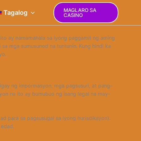
MAGLARO SA
Tagalog
CASINO
a ito ay namamahala sa iyong paggamit ng aming
 sa mga sumusunod na tuntunin. Kung hindi ka
yo.
bibigay ng impormasyon, mga pagsusuri, at pang-
yon na ito ay bumubuo ng isang legal na may-
ad para sa pagsusugal sa iyong hurisdiksyon).
 edad.