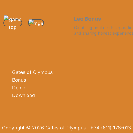
Leo Bonus
Gambling unfiltered: separatin
and sharing honest experienc
Gates of Olympus
Bonus
Demo
Download
Copyright © 2026 Gates of Olympus | +34 (611) 178-013