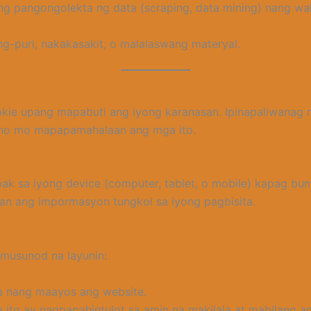
g pangongolekta ng data (scraping, data mining) nang wal
puri, nakakasakit, o malalaswang materyal.
ie upang mapabuti ang iyong karanasan. Ipinapaliwanag n
ano mo mapapamahalaan ang mga ito.
bak sa iyong device (computer, tablet, o mobile) kapag bum
an ang impormasyon tungkol sa iyong pagbisita.
musunod na layunin:
 nang maayos ang website.
ito ay nagpapahintulot sa amin na makilala at mabilang an