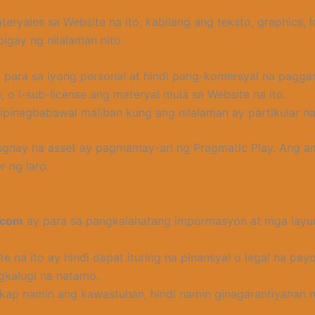
ryales sa Website na ito, kabilang ang teksto, graphics, l
gay ng nilalaman nito.
 para sa iyong personal at hindi pang-komersyal na pagga
a, o i-sub-license ang materyal mula sa Website na ito.
pinagbabawal maliban kung ang nilalaman ay partikular n
gnay na asset ay pagmamay-ari ng Pragmatic Play. Ang am
 ng laro.
.com
ay para sa pangkalahatang impormasyon at mga layun
te na ito ay hindi dapat ituring na pinansyal o legal na p
gkalugi na natamo.
ikap namin ang kawastuhan, hindi namin ginagarantiyahan 