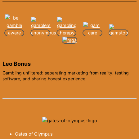
Leo Bonus
Gambling unfiltered: separating marketing from reality, testing
software, and sharing honest experience.
Gates of Olympus