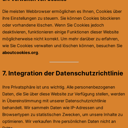
Die meisten Webbrowser ermöglichen es Ihnen, Cookies über
ihre Einstellungen zu steuern. Sie können Cookies blockieren
oder vorhandene löschen. Wenn Sie Cookies jedoch
deaktivieren, funktionieren einige Funktionen dieser Website
möglicherweise nicht korrekt. Um mehr darüber zu erfahren,
wie Sie Cookies verwalten und löschen können, besuchen Sie
aboutcookies.org
.
7. Integration der Datenschutzrichtlinie
Ihre Privatsphäre ist uns wichtig. Alle personenbezogenen
Daten, die Sie über diese Website zur Verfügung stellen, werden
in Übereinstimmung mit unserer Datenschutzrichtlinie
behandelt. Wir sammeln Daten wie IP-Adressen und
Browsertypen zu statistischen Zwecken, um unsere Inhalte zu
optimieren. Wir verkaufen Ihre persönlichen Daten nicht an