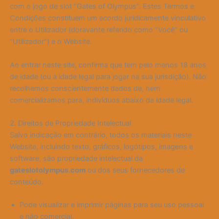
com o jogo de slot “Gates of Olympus”. Estes Termos e
Condições constituem um acordo juridicamente vinculativo
entre o Utilizador (doravante referido como “Você” ou
“Utilizador”) e o Website.
Ao entrar neste site, confirma que tem pelo menos 18 anos
de idade (ou a idade legal para jogar na sua jurisdição). Não
recolhemos conscientemente dados de, nem
comercializamos para, indivíduos abaixo da idade legal.
2. Direitos de Propriedade Intelectual
Salvo indicação em contrário, todos os materiais neste
Website, incluindo texto, gráficos, logótipos, imagens e
software, são propriedade intelectual da
gateslotolympus.com
ou dos seus fornecedores de
conteúdo.
Pode visualizar e imprimir páginas para seu uso pessoal
e não comercial.