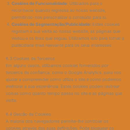
Cookies de Funcionalidade:
Utilizados para o
reconhecer quando regressa ao nosso website,
permitindo-nos personalizar o conteúdo para si.
Cookies de Segmentação/Publicidade:
Estes cookies
registam a sua visita ao nosso website, as páginas que
visitou e os links que seguiu. Utilizamos isto para tornar a
publicidade mais relevante para os seus interesses.
6.3 Cookies de Terceiros
Em alguns casos, utilizamos cookies fornecidos por
terceiros de confiança, como o Google Analytics, para nos
ajudar a compreender como utiliza o site e como podemos
melhorar a sua experiência. Estes cookies podem rastrear
coisas como quanto tempo passa no site e as páginas que
visita.
6.4 Gestão de Cookies
A maioria dos navegadores permite-lhe controlar os
cookies através das suas definições. Pode bloquear os