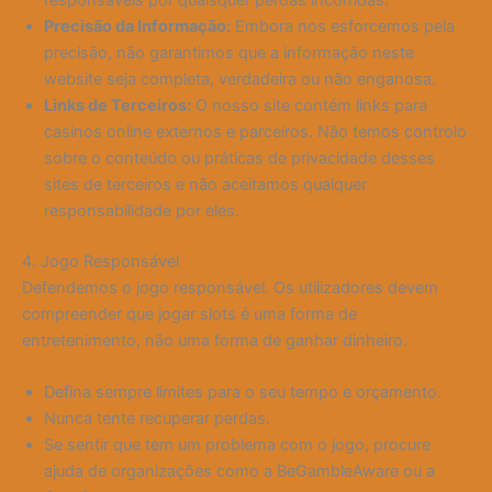
Precisão da Informação:
Embora nos esforcemos pela
precisão, não garantimos que a informação neste
website seja completa, verdadeira ou não enganosa.
Links de Terceiros:
O nosso site contém links para
casinos online externos e parceiros. Não temos controlo
sobre o conteúdo ou práticas de privacidade desses
sites de terceiros e não aceitamos qualquer
responsabilidade por eles.
4. Jogo Responsável
Defendemos o jogo responsável. Os utilizadores devem
compreender que jogar slots é uma forma de
entretenimento, não uma forma de ganhar dinheiro.
Defina sempre limites para o seu tempo e orçamento.
Nunca tente recuperar perdas.
Se sentir que tem um problema com o jogo, procure
ajuda de organizações como a BeGambleAware ou a