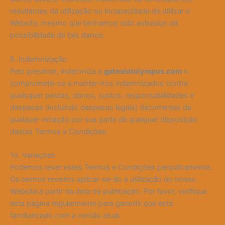
resultantes da utilização ou incapacidade de utilizar o
Website, mesmo que tenhamos sido avisados da
possibilidade de tais danos.
9. Indemnização
Pelo presente, indemniza a
gateslotolympus.com
e
compromete-se a manter-nos indemnizados contra
quaisquer perdas, danos, custos, responsabilidades e
despesas (incluindo despesas legais) decorrentes de
qualquer violação por sua parte de qualquer disposição
destes Termos e Condições.
10. Variações
Podemos rever estes Termos e Condições periodicamente.
Os termos revistos aplicar-se-ão à utilização do nosso
Website a partir da data de publicação. Por favor, verifique
esta página regularmente para garantir que está
familiarizado com a versão atual.