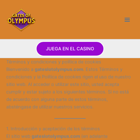
Skip
to
content
JUEGA EN EL CASINO
Términos y condiciones y política de cookies
Bienvenido a
gateslotolympus.com
. Estos Términos y
condiciones y la Política de cookies rigen el uso de nuestro
sitio web. Al acceder o utilizar este sitio, usted acepta
cumplir y estar sujeto a los siguientes términos. Si no está
de acuerdo con alguna parte de estos términos,
absténgase de utilizar nuestros servicios.
1. Introducción y aceptación de los términos
El sitio web
gateslotolympus.com
(en adelante