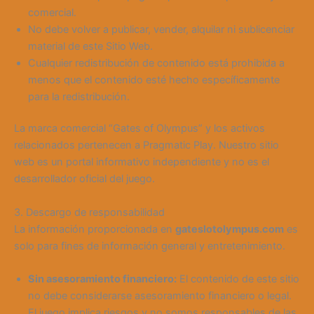
comercial.
No debe volver a publicar, vender, alquilar ni sublicenciar
material de este Sitio Web.
Cualquier redistribución de contenido está prohibida a
menos que el contenido esté hecho específicamente
para la redistribución.
La marca comercial “Gates of Olympus” y los activos
relacionados pertenecen a Pragmatic Play. Nuestro sitio
web es un portal informativo independiente y no es el
desarrollador oficial del juego.
3. Descargo de responsabilidad
La información proporcionada en
gateslotolympus.com
es
solo para fines de información general y entretenimiento.
Sin asesoramiento financiero:
El contenido de este sitio
no debe considerarse asesoramiento financiero o legal.
El juego implica riesgos y no somos responsables de las