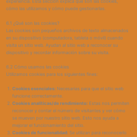
experiencia. Esta sección explica qué son las cookies,
cómo las utilizamos y cómo puede gestionarlas.
6.1 ¿Qué son las cookies?
Las cookies son pequeños archivos de texto almacenados
en su dispositivo (computadora, tableta o móvil) cuando
visita un sitio web. Ayudan al sitio web a reconocer su
dispositivo y recordar información sobre su visita.
6.2 Cómo usamos las cookies
Utilizamos cookies para los siguientes fines:
Cookies esenciales:
Necesarias para que el sitio web
funcione correctamente.
Cookies analíticas/de rendimiento:
Estas nos permiten
reconocer y contar el número de visitantes y ver cómo
se mueven por nuestro sitio web. Esto nos ayuda a
mejorar el funcionamiento del sitio.
Cookies de funcionalidad:
Se utilizan para reconocerlo