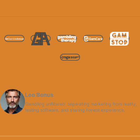
Leo Bonus
Gambling unfiltered: separating marketing from reality,
testing software, and sharing honest experience.