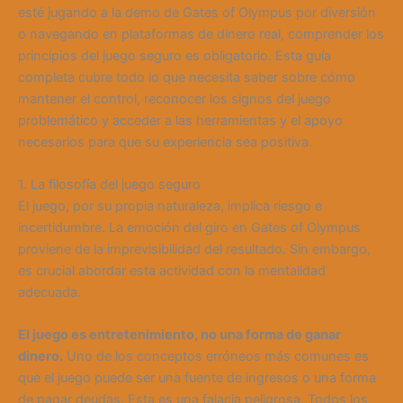
esté jugando a la demo de Gates of Olympus por diversión
o navegando en plataformas de dinero real, comprender los
principios del juego seguro es obligatorio. Esta guía
completa cubre todo lo que necesita saber sobre cómo
mantener el control, reconocer los signos del juego
problemático y acceder a las herramientas y el apoyo
necesarios para que su experiencia sea positiva.
1. La filosofía del juego seguro
El juego, por su propia naturaleza, implica riesgo e
incertidumbre. La emoción del giro en Gates of Olympus
proviene de la imprevisibilidad del resultado. Sin embargo,
es crucial abordar esta actividad con la mentalidad
adecuada.
El juego es entretenimiento, no una forma de ganar
dinero.
Uno de los conceptos erróneos más comunes es
que el juego puede ser una fuente de ingresos o una forma
de pagar deudas. Esta es una falacia peligrosa. Todos los