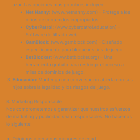
azar. Las opciones más populares incluyen:
Net Nanny:
(www.netnanny.com) – Protege a los
niños de contenidos inapropiados.
CyberPatrol:
(www.cyberpatrol.education) –
Software de filtrado web.
GamBlock:
(www.gamblock.com) – Diseñado
específicamente para bloquear sitios de juego.
BetBlocker:
(www.betblocker.org) – Una
herramienta gratuita para restringir el acceso a
miles de dominios de juego.
Educación:
Mantenga una conversación abierta con sus
hijos sobre la legalidad y los riesgos del juego.
8. Marketing Responsable
Nos comprometemos a garantizar que nuestros esfuerzos
de marketing y publicidad sean responsables. No hacemos
lo siguiente:
Dirigirnos a personas menores de edad.