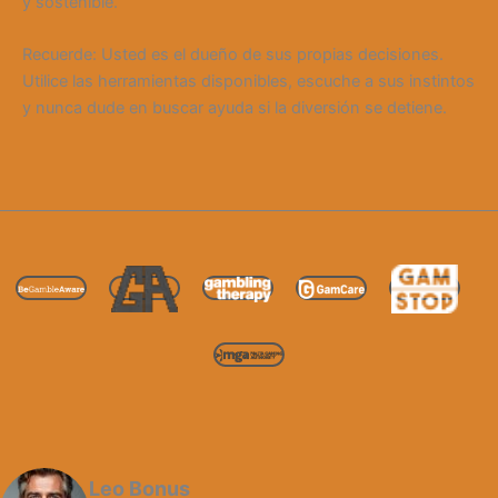
y sostenible.
Recuerde: Usted es el dueño de sus propias decisiones.
Utilice las herramientas disponibles, escuche a sus instintos
y nunca dude en buscar ayuda si la diversión se detiene.
Leo Bonus