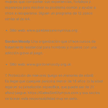
mujeres que comparten sus experiencias, fortaleza y
esperanza para resolver su problema común y ayudar a
otros a recuperarse. Siguen un programa de 12 pasos
similar al de AA.
Sitio web: www.gamblersanonymous.org
Gordon Moody
Una organización que ofrece cursos de
tratamiento residencial para hombres y mujeres con una
adicción grave al juego.
Sitio web: www.gordonmoody.org.uk
7. Protección de menores (juego en menores de edad)
Es ilegal que cualquier persona menor de 18 años (o la edad
legal en su jurisdicción específica, que puede ser de 21
años) juegue. https://GatesSlotOlympus.com y sus socios
se toman esta responsabilidad muy en serio.