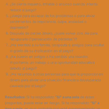
¿Se siente inquieto, irritable o ansioso cuando intenta
reducir el juego?
¿Juega para escapar de los problemas o para aliviar
sentimientos de impotencia, culpa, ansiedad o
depresión?
Después de perder dinero, ¿suele volver otro día para
recuperarlo (“persecución de pérdidas”)?
¿Ha mentido a su familia, terapeuta o amigos para ocultar
el grado de su implicación en el juego?
¿ha puesto en peligro o ha perdido una relación
importante, un trabajo o una oportunidad educativa
debido al juego?
¿Ha recurrido a otras personas para que le proporcionen
dinero para aliviar una situación financiera desesperada
causada por el juego?
Resultados:
Si ha respondido
“Sí” a una sola
de estas
preguntas, puede estar en riesgo. Si ha respondido
“Sí” a
tres o más
, es muy probable que esté experimentando un