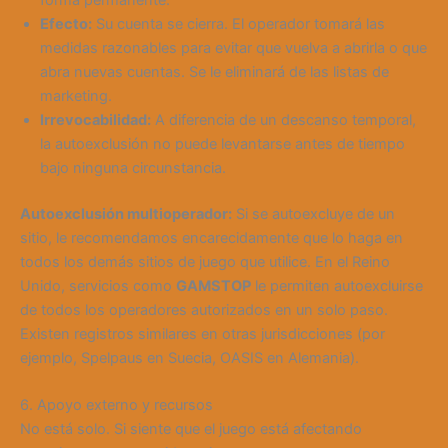
Efecto:
Su cuenta se cierra. El operador tomará las
medidas razonables para evitar que vuelva a abrirla o que
abra nuevas cuentas. Se le eliminará de las listas de
marketing.
Irrevocabilidad:
A diferencia de un descanso temporal,
la autoexclusión no puede levantarse antes de tiempo
bajo ninguna circunstancia.
Autoexclusión multioperador:
Si se autoexcluye de un
sitio, le recomendamos encarecidamente que lo haga en
todos los demás sitios de juego que utilice. En el Reino
Unido, servicios como
GAMSTOP
le permiten autoexcluirse
de todos los operadores autorizados en un solo paso.
Existen registros similares en otras jurisdicciones (por
ejemplo, Spelpaus en Suecia, OASIS en Alemania).
6. Apoyo externo y recursos
No está solo. Si siente que el juego está afectando