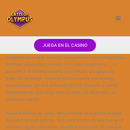
Skip
to
content
JUEGA EN EL CASINO
Juego Responsable: Nuestro compromiso con su seguridad
En https://GatesSlotOlympus.com, nos apasiona la
emoción y el entretenimiento que brindan los juegos en
línea. Sin embargo, creemos estrictamente que el juego
siempre debe ser una actividad de ocio divertida y nunca
convertirse en una carga para su vida, sus finanzas o su
bienestar mental.
Nuestra Política de Juego Responsable es la piedra angular
de nuestras operaciones. Nos dedicamos a proporcionar un
entorno seguro para todos nuestros visitantes. Ya sea que