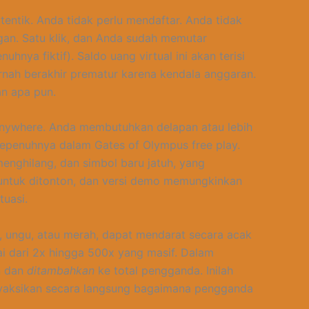
ntik. Anda tidak perlu mendaftar. Anda tidak
gan. Satu klik, dan Anda sudah memutar
ya fiktif). Saldo uang virtual ini akan terisi
nah berakhir prematur karena kendala anggaran.
an apa pun.
Anywhere. Anda membutuhkan delapan atau lebih
sepenuhnya dalam Gates of Olympus free play.
enghilang, dan simbol baru jatuh, yang
untuk ditonton, dan versi demo memungkinkan
tuasi.
u, ungu, atau merah, dapat mendarat secara acak
i dari 2x hingga 500x yang masif. Dalam
n dan
ditambahkan
ke total pengganda. Inilah
nyaksikan secara langsung bagaimana pengganda