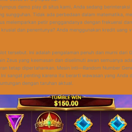
Olympus demo play di situs kami, Anda sedang berinteraks
ng sungguhan. Tidak ada perbedaan dalam matematika, meka
 Zeus melemparkan petir penggandanya dengan frekuensi da
 krusial dan penentunya? Anda menggunakan kredit uang v
dari slot tersebut. Ini adalah pengalaman penuh dan murni d
in Zeus yang keemasan dan diselimuti awan semuanya ada
ran tetap dipertahankan. Mesin inti—Random Number Gener
Ini sangat penting karena itu berarti wawasan yang Anda da
ntungan dengan taruhan aktual.