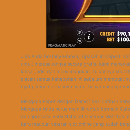
Jika Anda bertanya-tanya, “Apakah ini seperti ve
untuk merasakannya secara gratis. Kami menawar
lancar, adil, dan menyenangkan. Tujuannya seder
alasan semua kehebohan ini sebelum membuat kom
nyata, kegembiraannya nyata, hanya uangnya ya
Mengapa Repot dengan Demo? Sesi Latihan Beba
Mengapa Anda harus memilih untuk bermain Gates
dan apresiasi. Versi Gates of Olympus slot free
baru maupun veteran slot online yang sudah ber