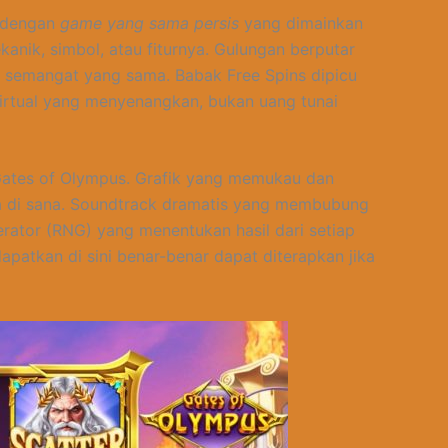
i dengan
game yang sama persis
yang dimainkan
nik, simbol, atau fiturnya. Gulungan berputar
n semangat yang sama. Babak Free Spins dipicu
irtual yang menyenangkan, bukan uang tunai
ari Gates of Olympus. Grafik yang memukau dan
 di sana. Soundtrack dramatis yang membubung
ator (RNG) yang menentukan hasil dari setiap
patkan di sini benar-benar dapat diterapkan jika