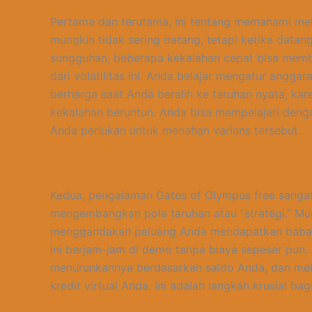
Pertama dan terutama, ini tentang memahami meka
mungkin tidak sering datang, tetapi ketika data
sungguhan, beberapa kekalahan cepat bisa mem
dari volatilitas ini. Anda belajar mengatur angg
berharga saat Anda beralih ke taruhan nyata, kar
kekalahan beruntun. Anda bisa mempelajari deng
Anda perlukan untuk menahan varians tersebut.
Kedua, pengalaman Gates of Olympus free sangat 
mengembangkan pola taruhan atau “strategi.” Mu
menggandakan peluang Anda mendapatkan babak G
ini berjam-jam di demo tanpa biaya sepeser pu
menurunkannya berdasarkan saldo Anda, dan meli
kredit virtual Anda. Ini adalah langkah krusial 