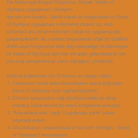
Tek Dokunuşla Kısayol Oluşturma: Gerçek “Gates of
Olympus Uygulaması” Deneyimi
İşte işin sırrı burada. Teknik olarak bir mağazadan bir Gates
of Olympus uygulaması indirmemiş olsanız da, web
sürümünü ana ekranınızda tam olarak bir uygulama gibi
çalıştırabilirsiniz. Bu, modern tarayıcılarda ortak bir özelliktir
(PWA veya Progressive Web App işlevselliği) ve bilinmeyen
bir Gates of Olympus apk riski olmadan geleneksel bir tek
dokunuş deneyimine en yakın olacağınız yöntemdir.
Android Kullanıcıları İçin (Chrome, en yaygın olanı):
Casinonun mobil web sitesindeyken (veya doğrudan
Gates of Olympus oyun sayfasındayken).
Chrome tarayıcısının sağ üst köşesindeki üç dikey
noktaya (veya benzer bir menü simgesine) dokunun.
“Ana ekrana ekle” veya “Uygulamayı yükle” yazan
seçeneği arayın.
Ona dokunun, kısayolunuza bir ad verin (örneğin, “Gates
of Olympus”) ve onaylayın.