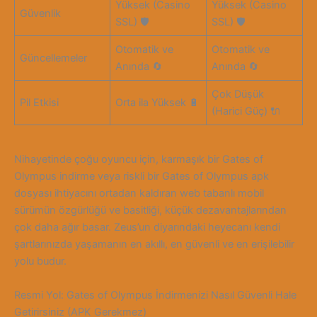
Yüksek (Casino
Yüksek (Casino
Güvenlik
SSL) 🛡️
SSL) 🛡️
Otomatik ve
Otomatik ve
Güncellemeler
Anında 🔄
Anında 🔄
Çok Düşük
Pil Etkisi
Orta ila Yüksek 🔋
(Harici Güç) 🔌
Nihayetinde çoğu oyuncu için, karmaşık bir Gates of
Olympus indirme veya riskli bir Gates of Olympus apk
dosyası ihtiyacını ortadan kaldıran web tabanlı mobil
sürümün özgürlüğü ve basitliği, küçük dezavantajlarından
çok daha ağır basar. Zeus’un diyarındaki heyecanı kendi
şartlarınızda yaşamanın en akıllı, en güvenli ve en erişilebilir
yolu budur.
Resmi Yol: Gates of Olympus İndirmenizi Nasıl Güvenli Hale
Getirirsiniz (APK Gerekmez)