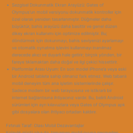
Sezgisel Dokunmatik Ekran Arayüzü: Gates of
Olympus’un mobil versiyonu dokunmatik kontroller için
özel olarak yeniden tasarlanmıştır. Düğmeler daha
büyüktür, bahis arayüzü daha basittir ve genel düzen
dikey ekran kullanımı için optimize edilmiştir. Bu;
döndürmek için dokunmayı, bahis seviyenizi ayarlamayı
ve otomatik oynatma işlevini kullanmayı inanılmaz
derecede akıcı ve duyarlı hale getirir; birçok yönden, bir
fareye tıklamaktan daha doğal ve ilgi çekici hissettirir.
Platformlar Arası Uyum: En son model iPhone’a veya eski
bir Android tablete sahip olmanız fark etmez. Web tabanlı
mobil deneyim tüm ana işletim sistemlerinde çalışır.
Sadece modern bir web tarayıcısına ve istikrarlı bir
internet bağlantısına ihtiyacınız vardır. Bu, belirli Android
sürümleri için ayrı kılavuzlara veya Gates of Olympus apk
gibi dosyalara olan ihtiyacı ortadan kaldırır.
Fırtınalı Taraf: Olası Mobil Dezavantajlar
Kolaylık güçlü olsa da, tamamen mobil oyuna geçmeden