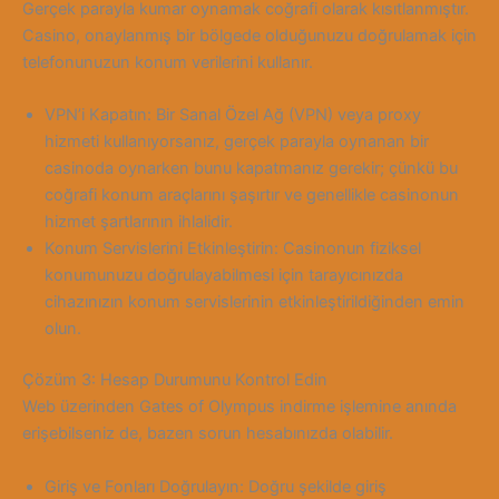
Gerçek parayla kumar oynamak coğrafi olarak kısıtlanmıştır.
Casino, onaylanmış bir bölgede olduğunuzu doğrulamak için
telefonunuzun konum verilerini kullanır.
VPN’i Kapatın: Bir Sanal Özel Ağ (VPN) veya proxy
hizmeti kullanıyorsanız, gerçek parayla oynanan bir
casinoda oynarken bunu kapatmanız gerekir; çünkü bu
coğrafi konum araçlarını şaşırtır ve genellikle casinonun
hizmet şartlarının ihlalidir.
Konum Servislerini Etkinleştirin: Casinonun fiziksel
konumunuzu doğrulayabilmesi için tarayıcınızda
cihazınızın konum servislerinin etkinleştirildiğinden emin
olun.
Çözüm 3: Hesap Durumunu Kontrol Edin
Web üzerinden Gates of Olympus indirme işlemine anında
erişebilseniz de, bazen sorun hesabınızda olabilir.
Giriş ve Fonları Doğrulayın: Doğru şekilde giriş