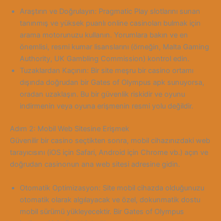
Araştırın ve Doğrulayın: Pragmatic Play slotlarını sunan
tanınmış ve yüksek puanlı online casinoları bulmak için
arama motorunuzu kullanın. Yorumlara bakın ve en
önemlisi, resmi kumar lisanslarını (örneğin, Malta Gaming
Authority, UK Gambling Commission) kontrol edin.
Tuzaklardan Kaçının: Bir site meşru bir casino ortamı
dışında doğrudan bir Gates of Olympus apk sunuyorsa,
oradan uzaklaşın. Bu bir güvenlik riskidir ve oyunu
indirmenin veya oyuna erişmenin resmi yolu değildir.
Adım 2: Mobil Web Sitesine Erişmek
Güvenilir bir casino seçtikten sonra, mobil cihazınızdaki web
tarayıcısını (iOS için Safari, Android için Chrome vb.) açın ve
doğrudan casinonun ana web sitesi adresine gidin.
Otomatik Optimizasyon: Site mobil cihazda olduğunuzu
otomatik olarak algılayacak ve özel, dokunmatik dostu
mobil sürümü yükleyecektir. Bir Gates of Olympus