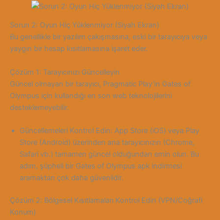
Sorun 2: Oyun Hiç Yüklenmiyor (Siyah Ekran)
Bu genellikle bir yazılım çakışmasına, eski bir tarayıcıya veya
yaygın bir hesap kısıtlamasına işaret eder.
Çözüm 1: Tarayıcınızı Güncelleyin
Güncel olmayan bir tarayıcı, Pragmatic Play’in Gates of
Olympus için kullandığı en son web teknolojilerini
desteklemeyebilir.
Güncellemeleri Kontrol Edin: App Store (iOS) veya Play
Store (Android) üzerinden ana tarayıcınızın (Chrome,
Safari vb.) tamamen güncel olduğundan emin olun. Bu
adım, şüpheli bir Gates of Olympus apk indirmesi
aramaktan çok daha güvenlidir.
Çözüm 2: Bölgesel Kısıtlamaları Kontrol Edin (VPN/Coğrafi
Konum)