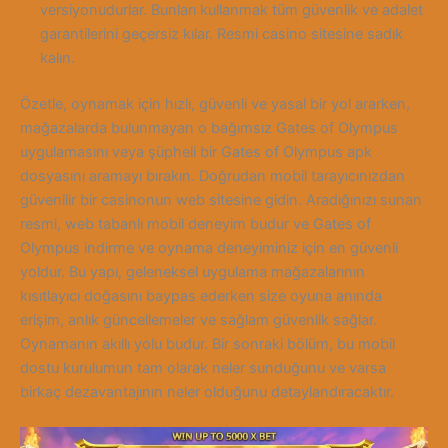
versiyonudurlar. Bunları kullanmak tüm güvenlik ve adalet
garantilerini geçersiz kılar. Resmi casino sitesine sadık
kalın.
Özetle, oynamak için hızlı, güvenli ve yasal bir yol ararken,
mağazalarda bulunmayan o bağımsız Gates of Olympus
uygulamasını veya şüpheli bir Gates of Olympus apk
dosyasını aramayı bırakın. Doğrudan mobil tarayıcınızdan
güvenilir bir casinonun web sitesine gidin. Aradığınızı sunan
resmi, web tabanlı mobil deneyim budur ve Gates of
Olympus indirme ve oynama deneyiminiz için en güvenli
yoldur. Bu yapı, geleneksel uygulama mağazalarının
kısıtlayıcı doğasını baypas ederken size oyuna anında
erişim, anlık güncellemeler ve sağlam güvenlik sağlar.
Oynamanın akıllı yolu budur. Bir sonraki bölüm, bu mobil
dostu kurulumun tam olarak neler sunduğunu ve varsa
birkaç dezavantajının neler olduğunu detaylandıracaktır.