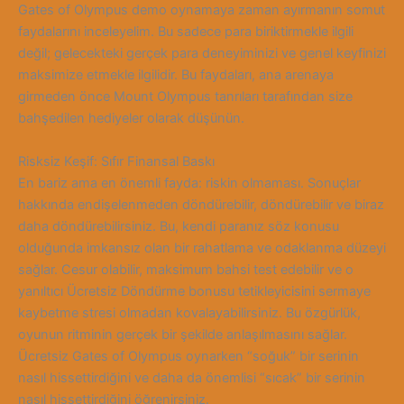
Gates of Olympus demo oynamaya zaman ayırmanın somut
faydalarını inceleyelim. Bu sadece para biriktirmekle ilgili
değil; gelecekteki gerçek para deneyiminizi ve genel keyfinizi
maksimize etmekle ilgilidir. Bu faydaları, ana arenaya
girmeden önce Mount Olympus tanrıları tarafından size
bahşedilen hediyeler olarak düşünün.
Risksiz Keşif: Sıfır Finansal Baskı
En bariz ama en önemli fayda: riskin olmaması. Sonuçlar
hakkında endişelenmeden döndürebilir, döndürebilir ve biraz
daha döndürebilirsiniz. Bu, kendi paranız söz konusu
olduğunda imkansız olan bir rahatlama ve odaklanma düzeyi
sağlar. Cesur olabilir, maksimum bahsi test edebilir ve o
yanıltıcı Ücretsiz Döndürme bonusu tetikleyicisini sermaye
kaybetme stresi olmadan kovalayabilirsiniz. Bu özgürlük,
oyunun ritminin gerçek bir şekilde anlaşılmasını sağlar.
Ücretsiz Gates of Olympus oynarken “soğuk” bir serinin
nasıl hissettirdiğini ve daha da önemlisi “sıcak” bir serinin
nasıl hissettirdiğini öğrenirsiniz.