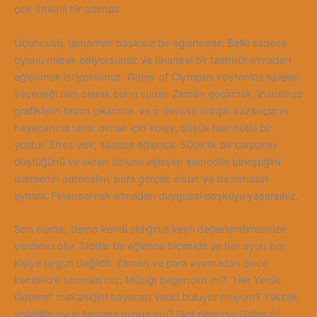
çok önemli bir adımdır.
Üçüncüsü, tamamen baskısız bir eğlencedir. Belki sadece
oyunu merak ediyorsunuz ve finansal bir taahhüt olmadan
eğlenmek istiyorsunuz. Gates of Olympus kostenlos spielen
seçeneği tam olarak bunu sunar. Zaman geçirmek, inanılmaz
grafiklerin tadını çıkarmak ve o devasa ardışık kazançların
heyecanına tanık olmak için kolay, düşük taahhütlü bir
yoldur. Stres yok, sadece eğlence. 500x’lik bir çarpanın
düştüğünü ve ekran dolusu eşleşen sembolle birleştiğini
izlemenin adrenalini, para gerçek olsun ya da olmasın
aynıdır. Finansal risk olmadan duygusal coşkuyu yaşarsınız.
Son olarak, demo kendi aldığınız keyfi değerlendirmenize
yardımcı olur. Slotlar bir eğlence biçimidir ve her oyun her
kişiye uygun değildir. Zaman ve para ayırmadan önce
kendinize sormalısınız: Müziği beğendim mi? “Her Yerde
Ödeme” mekaniğini heyecan verici buluyor muyum? Yüksek
volatilite oyun tarzıma uygun mu? Slot demosu Gates of