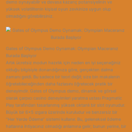
demo oynayabilir ve devasa kazanç potansiyelinin ve
yüksek volatilitenin kişisel oyun zevkinize uygun olup
olmadığını görebilirsiniz.
Gates of Olympus Demo Oynamak: Olympian Maceranız
Burada Başlıyor
Artık ücretsiz modun hazırlık için neden en iyi seçeneğiniz
olduğu bilgisiyle donandığınıza göre, gerçekten dalma
zamanı geldi. Bu sadece bir teori değil; size bin makalenin
öğretebileceğinden daha fazlasını öğretecek pratik bir
deneyimdir. Gates of Olympus demo, dinamik ve görsel
olarak çarpıcı casino deneyimleri yaratma ustası Pragmatic
Play tarafından tasarlanmış yüksek oktanlı bir slot oyunudur.
Büyük bir 6×5 ızgara üzerinde kuruludur ve benzersiz bir
“Her Yerde Ödeme” sistemi kullanır. Bu, geleneksel ödeme
hatlarına ihtiyacınız olmadığı anlamına gelir; bunun yerine, bir