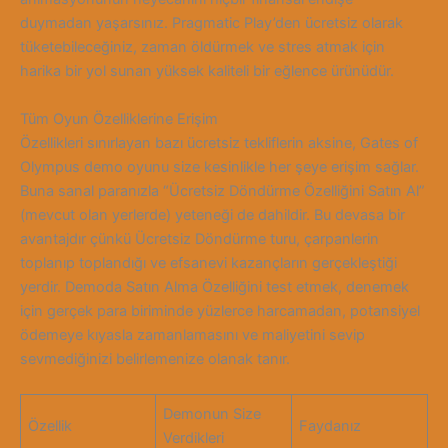
duymadan yaşarsınız. Pragmatic Play’den ücretsiz olarak
tüketebileceğiniz, zaman öldürmek ve stres atmak için
harika bir yol sunan yüksek kaliteli bir eğlence ürünüdür.
Tüm Oyun Özelliklerine Erişim
Özellikleri sınırlayan bazı ücretsiz tekliflerin aksine, Gates of
Olympus demo oyunu size kesinlikle her şeye erişim sağlar.
Buna sanal paranızla “Ücretsiz Döndürme Özelliğini Satın Al”
(mevcut olan yerlerde) yeteneği de dahildir. Bu devasa bir
avantajdır çünkü Ücretsiz Döndürme turu, çarpanlerin
toplanıp toplandığı ve efsanevi kazançların gerçekleştiği
yerdir. Demoda Satın Alma Özelliğini test etmek, denemek
için gerçek para biriminde yüzlerce harcamadan, potansiyel
ödemeye kıyasla zamanlamasını ve maliyetini sevip
sevmediğinizi belirlemenize olanak tanır.
Demonun Size
Özellik
Faydanız
Verdikleri