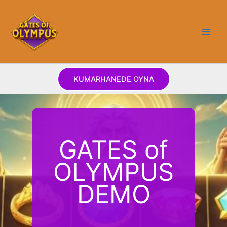
İçeriğe
atla
KUMARHANEDE OYNA
GATES of
OLYMPUS
DEMO