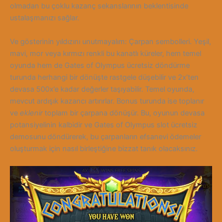
olmadan bu çoklu kazanç sekanslarının beklentisinde
ustalaşmanızı sağlar.
Ve gösterinin yıldızını unutmayalım: Çarpan sembolleri. Yeşil,
mavi, mor veya kırmızı renkli bu kanatlı küreler, hem temel
oyunda hem de Gates of Olympus ücretsiz döndürme
turunda herhangi bir dönüşte rastgele düşebilir ve 2x’ten
devasa 500x’e kadar değerler taşıyabilir. Temel oyunda,
mevcut ardışık kazancı artırırlar. Bonus turunda ise toplanır
ve
eklenir
toplam bir çarpana dönüşür. Bu, oyunun devasa
potansiyelinin kalbidir ve Gates of Olympus slot ücretsiz
demosunu döndürerek, bu çarpanların efsanevi ödemeler
oluşturmak için nasıl birleştiğine bizzat tanık olacaksınız.