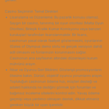
Casino Seçiminin Temel Direkleri
Lisanslama ve Düzenleme: Bu pazarlık konusu olamaz.
Saygın bir casino, tanınmış bir oyun otoritesi (Malta Oyun
Otoritesi, Birleşik Krallık Kumar Komisyonu veya benzeri
kuruluşlar) tarafından lisanslanmalıdır. Bir lisans,
casinonun yasal olarak faaliyet göstermesini, oyunlarının
(Gates of Olympus demo slotu ve gerçek versiyon dahil)
adil olmasını ve fonlarınızın korunmasını sağlar.
Casinonun ana sayfasının altındaki düzenleyici kurum
mührünü arayın.
İtibar ve Oyuncu Geri Bildirimi: Gösterişli promosyonların
ötesine bakın. Dürüst, objektif oyuncu yorumlarını arayın.
Topluluğun casinonun ödeme hızı, müşteri desteği ve
adaleti hakkında ne dediğini görmek için forumları ve
bağımsız inceleme sitelerini kontrol edin. Yavaş ödeme
geçmişi veya yardımcı olmayan destek, dikkat etmeniz
gereken büyük bir uyarı işaretidir.