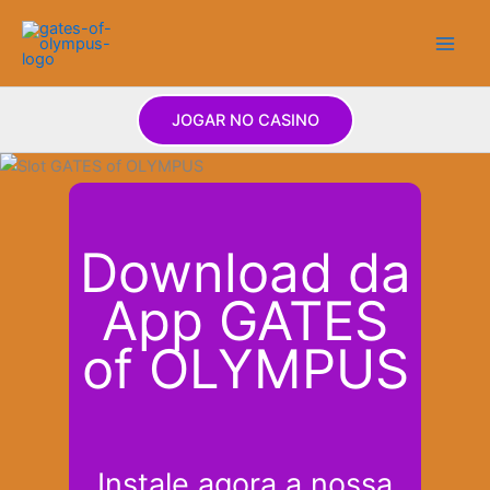
Skip
to
content
JOGAR NO CASINO
Download da
App GATES
of OLYMPUS
Instale agora a nossa