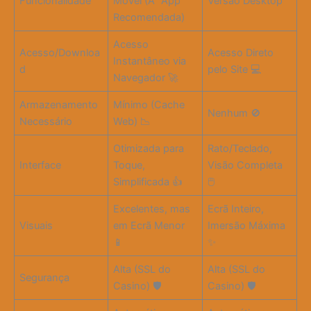
Funcionalidade
Móvel (A “App”
Versão Desktop
Recomendada)
Acesso
Acesso/Downloa
Acesso Direto
Instantâneo via
d
pelo Site 💻
Navegador 🚀
Armazenamento
Mínimo (Cache
Nenhum 🚫
Necessário
Web) 📉
Otimizada para
Rato/Teclado,
Interface
Toque,
Visão Completa
Simplificada 👍
🖱️
Excelentes, mas
Ecrã Inteiro,
Visuais
em Ecrã Menor
Imersão Máxima
📱
✨
Alta (SSL do
Alta (SSL do
Segurança
Casino) 🛡️
Casino) 🛡️