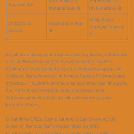
Automáticas e
Automáticas e
Atualizações
Instantâneas 🔄
Instantâneas 🔄
Muito Baixo
Impacto na
Moderado a Alto
(Energia Externa)
Bateria
🔋
🔌
Em última análise, para a maioria dos jogadores, a liberdade
e a simplicidade da versão móvel baseada na web —
eliminando a necessidade de um download complexo de
Gates of Olympus ou de um ficheiro Gates of Olympus apk
arriscado — superam em muito as pequenas desvantagens.
É a forma mais inteligente, segura e acessível de
experienciar as emoções do reino de Zeus nos seus
próprios termos.
O Caminho Oficial: Como Garantir o Seu Download de
Gates of Olympus (Sem Necessidade de APK)
Contornando a Loja de Apps: Um Guia Passo a Passo