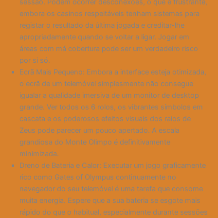
sessão. Podem ocorrer desconexões, o que é frustrante,
embora os casinos respeitáveis tenham sistemas para
registar o resultado da última jogada e creditar-lhe
apropriadamente quando se voltar a ligar. Jogar em
áreas com má cobertura pode ser um verdadeiro risco
por si só.
Ecrã Mais Pequeno: Embora a interface esteja otimizada,
o ecrã de um telemóvel simplesmente não consegue
igualar a qualidade imersiva de um monitor de desktop
grande. Ver todos os 6 rolos, os vibrantes símbolos em
cascata e os poderosos efeitos visuais dos raios de
Zeus pode parecer um pouco apertado. A escala
grandiosa do Monte Olimpo é definitivamente
minimizada.
Dreno de Bateria e Calor: Executar um jogo graficamente
rico como Gates of Olympus continuamente no
navegador do seu telemóvel é uma tarefa que consome
muita energia. Espere que a sua bateria se esgote mais
rápido do que o habitual, especialmente durante sessões