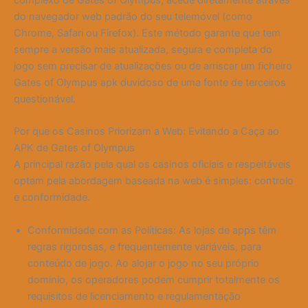
do navegador web padrão do seu telemóvel (como
Chrome, Safari ou Firefox). Este método garante que tem
sempre a versão mais atualizada, segura e completa do
jogo sem precisar de atualizações ou de arriscar um ficheiro
Gates of Olympus apk duvidoso de uma fonte de terceiros
questionável.
Por que os Casinos Priorizam a Web: Evitando a Caça ao
APK de Gates of Olympus
A principal razão pela qual os casinos oficiais e respeitáveis
optam pela abordagem baseada na web é simples: controlo
e conformidade.
Conformidade com as Políticas: As lojas de apps têm
regras rigorosas, e frequentemente variáveis, para
conteúdo de jogo. Ao alojar o jogo no seu próprio
domínio, os operadores podem cumprir totalmente os
requisitos de licenciamento e regulamentação