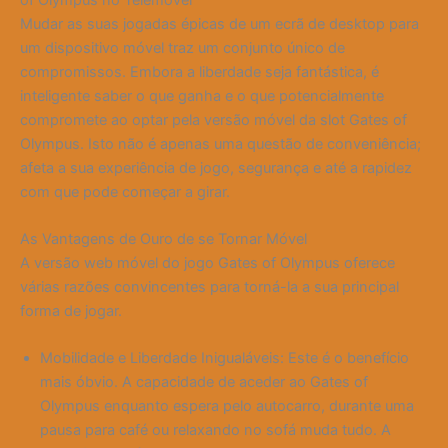
Mudar as suas jogadas épicas de um ecrã de desktop para
um dispositivo móvel traz um conjunto único de
compromissos. Embora a liberdade seja fantástica, é
inteligente saber o que ganha e o que potencialmente
compromete ao optar pela versão móvel da slot Gates of
Olympus. Isto não é apenas uma questão de conveniência;
afeta a sua experiência de jogo, segurança e até a rapidez
com que pode começar a girar.
As Vantagens de Ouro de se Tornar Móvel
A versão web móvel do jogo Gates of Olympus oferece
várias razões convincentes para torná-la a sua principal
forma de jogar.
Mobilidade e Liberdade Inigualáveis: Este é o benefício
mais óbvio. A capacidade de aceder ao Gates of
Olympus enquanto espera pelo autocarro, durante uma
pausa para café ou relaxando no sofá muda tudo. A