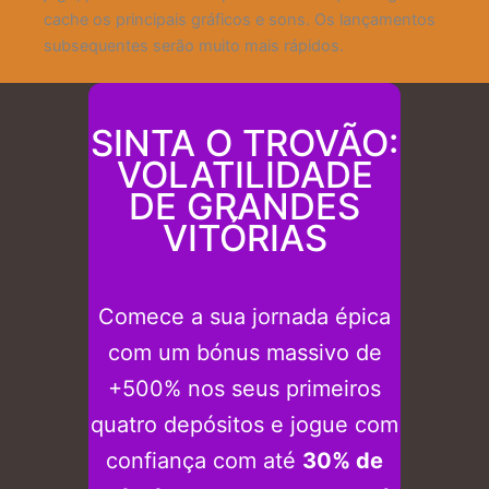
cache os principais gráficos e sons. Os lançamentos
subsequentes serão muito mais rápidos.
SINTA O TROVÃO:
VOLATILIDADE
DE GRANDES
VITÓRIAS
Comece a sua jornada épica
com um bónus massivo de
+500% nos seus primeiros
quatro depósitos e jogue com
confiança com até
30% de