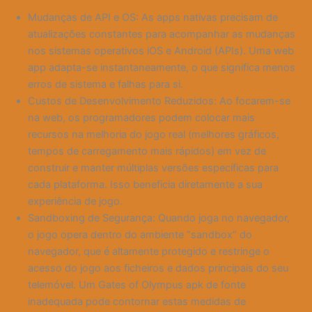
Mudanças de API e OS: As apps nativas precisam de
atualizações constantes para acompanhar as mudanças
nos sistemas operativos iOS e Android (APIs). Uma web
app adapta-se instantaneamente, o que significa menos
erros de sistema e falhas para si.
Custos de Desenvolvimento Reduzidos: Ao focarem-se
na web, os programadores podem colocar mais
recursos na melhoria do jogo real (melhores gráficos,
tempos de carregamento mais rápidos) em vez de
construir e manter múltiplas versões específicas para
cada plataforma. Isso beneficia diretamente a sua
experiência de jogo.
Sandboxing de Segurança: Quando joga no navegador,
o jogo opera dentro do ambiente “sandbox” do
navegador, que é altamente protegido e restringe o
acesso do jogo aos ficheiros e dados principais do seu
telemóvel. Um Gates of Olympus apk de fonte
inadequada pode contornar estas medidas de