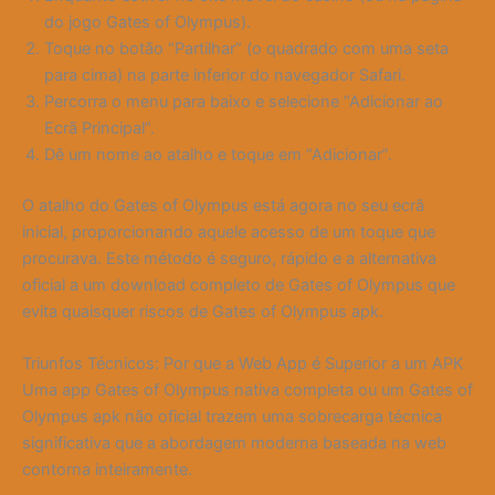
do jogo Gates of Olympus).
Toque no botão “Partilhar” (o quadrado com uma seta
para cima) na parte inferior do navegador Safari.
Percorra o menu para baixo e selecione “Adicionar ao
Ecrã Principal”.
Dê um nome ao atalho e toque em “Adicionar”.
O atalho do Gates of Olympus está agora no seu ecrã
inicial, proporcionando aquele acesso de um toque que
procurava. Este método é seguro, rápido e a alternativa
oficial a um download completo de Gates of Olympus que
evita quaisquer riscos de Gates of Olympus apk.
Triunfos Técnicos: Por que a Web App é Superior a um APK
Uma app Gates of Olympus nativa completa ou um Gates of
Olympus apk não oficial trazem uma sobrecarga técnica
significativa que a abordagem moderna baseada na web
contorna inteiramente.