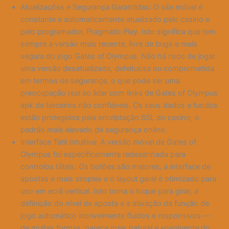
Atualizações e Segurança Garantidas: O site móvel é
constante e automaticamente atualizado pelo casino e
pelo programador, Pragmatic Play. Isto significa que tem
sempre a versão mais recente, livre de bugs e mais
segura do jogo Gates of Olympus. Não há risco de jogar
uma versão desatualizada, defeituosa ou comprometida
em termos de segurança, o que pode ser uma
preocupação real ao lidar com links de Gates of Olympus
apk de terceiros não confiáveis. Os seus dados e fundos
estão protegidos pela encriptação SSL do casino, o
padrão mais elevado de segurança online.
Interface Tátil Intuitiva: A versão móvel de Gates of
Olympus foi especificamente redesenhada para
controlos táteis. Os botões são maiores, a interface de
apostas é mais simples e o layout geral é otimizado para
uso em ecrã vertical. Isto torna o toque para girar, a
definição do nível de aposta e a ativação da função de
jogo automático incrivelmente fluidos e responsivos —
de muitas formas, parece mais natural e envolvente do