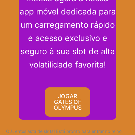
app móvel dedicada para
um carregamento rápido
e acesso exclusivo e
seguro à sua slot de alta
volatilidade favorita!
JOGAR
GATES OF
OLYMPUS
Olá, entusiasta de slots! Está pronto para entrar no reino