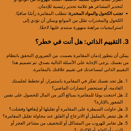
لتخدير المشاعر هو علامة تحذير رئيسية للإدمان.
تجنب الكحول والمواد المخدرة:
تتطلب المقامرة رأسًا صافيًا.
الكحول والمخدرات تقلل من الموانع ويمكن أن تؤدي إلى
استراتيجيات مراهنة متهورة ستندم عليها لاحقًا.
3. التقييم الذاتي: هل أنت في خطر؟
يمكن أن يتطور إدمان المقامرة بصمت. من الضروري التحقق بانتظام
من نفسك. يرجى الإجابة على الأسئلة التالية بصدق. تم تصميم هذا
التقييم الذاتي لمساعدتك في تقييم علاقتك بالمقامرة.
هل تجد نفسك تفكر في المقامرة باستمرار، أو تخطط لجلستك
القادمة، أو تستحضر انتصارات الماضي؟
هل احتجت يومًا للمقامرة بمبالغ أكبر من المال للحصول على نفس
الشعور بالإثارة؟
هل حاولت السيطرة على المقامرة أو تقليلها أو إيقافها وفشلت؟
هل تشعر بالتململ أو الانزعاج أو القلق عند محاولة تقليل المقامرة؟
هل تقامر للهروب من المشاكل أو للتخفيف من مشاعر العجز أو
الذنب أو القلق أو الاكتئاب؟