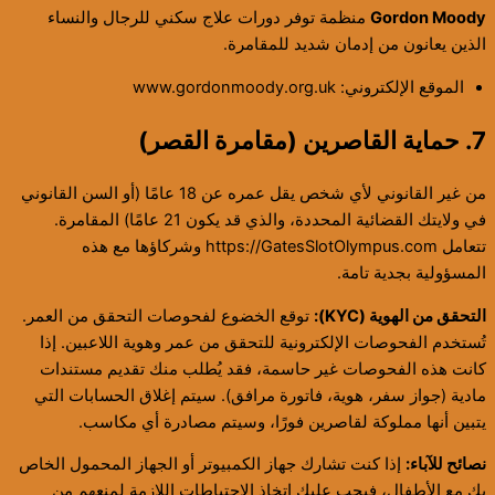
Gordon Moody
منظمة توفر دورات علاج سكني للرجال والنساء
الذين يعانون من إدمان شديد للمقامرة.
الموقع الإلكتروني: www.gordonmoody.org.uk
7. حماية القاصرين (مقامرة القصر)
من غير القانوني لأي شخص يقل عمره عن 18 عامًا (أو السن القانوني
في ولايتك القضائية المحددة، والذي قد يكون 21 عامًا) المقامرة.
تتعامل https://GatesSlotOlympus.com وشركاؤها مع هذه
المسؤولية بجدية تامة.
التحقق من الهوية (KYC):
توقع الخضوع لفحوصات التحقق من العمر.
تُستخدم الفحوصات الإلكترونية للتحقق من عمر وهوية اللاعبين. إذا
كانت هذه الفحوصات غير حاسمة، فقد يُطلب منك تقديم مستندات
مادية (جواز سفر، هوية، فاتورة مرافق). سيتم إغلاق الحسابات التي
يتبين أنها مملوكة لقاصرين فورًا، وسيتم مصادرة أي مكاسب.
نصائح للآباء:
إذا كنت تشارك جهاز الكمبيوتر أو الجهاز المحمول الخاص
بك مع الأطفال، فيجب عليك اتخاذ الاحتياطات اللازمة لمنعهم من