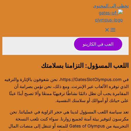
تخطي إلى المحتوى
العب في الكازينو
اللعب المسؤول: التزامنا بسلامتك
في https://GatesSlotOlympus.com، نحن شغوفون بالإثارة والترفيه
الذي توفره الألعاب عبر الإنترنت. ومع ذلك، نحن نؤمن بصرامة أن
المقامرة يجب أن تظل دائمًا نشاطًا ترفيهيًا ممتعًا وألا تصبح أبدًا عبئًا
على حياتك أو أموالك أو سلامتك النفسية.
تعد سياسة اللعب المسؤول لدينا هي حجر الزاوية في عملياتنا. نحن
مكرسون لتوفير بيئة آمنة لجميع زوارنا. سواء كنت تلعب النسخة
التجريبية من Gates of Olympus للمتعة أو تتنقل إلى منصات المال