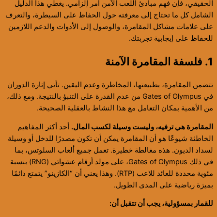
الحقيقي، فإن فهم مبادئ اللعب الآمن أمر إلزامي. يغطي هذا الدليل
الشامل كل ما تحتاج إلى معرفته حول الحفاظ على السيطرة، والتعرف
على علامات مشاكل المقامرة، والوصول إلى الأدوات والدعم اللازمين
للحفاظ على إيجابية تجربتك.
1. فلسفة المقامرة الآمنة
تتضمن المقامرة، بطبيعتها، المخاطرة وعدم اليقين. تأتي إثارة الدوران
في Gates of Olympus من عدم القدرة على التنبؤ بالنتيجة. ومع ذلك،
من الأهمية بمكان التعامل مع هذا النشاط بالعقلية الصحيحة.
المقامرة هي ترفيه، وليست وسيلة لكسب المال.
أحد أكثر المفاهيم
الخاطئة شيوعًا هو أن المقامرة يمكن أن تكون مصدرًا للدخل أو وسيلة
لسداد الديون. هذه مغالطة خطيرة. تعمل جميع ألعاب السلوتس، بما
في ذلك Gates of Olympus، على مولد أرقام عشوائي (RNG) بنسبة
مئوية محددة للعائد للاعب (RTP). وهذا يعني أن “الكازينو” يتمتع دائمًا
بميزة رياضية على المدى الطويل.
للقمار بمسؤولية، يجب أن تتقبل أن: