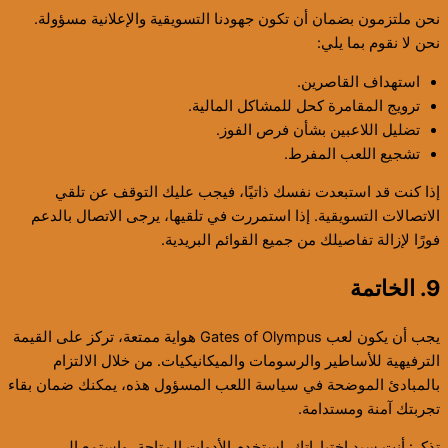
نحن ملتزمون بضمان أن تكون جهودنا التسويقية والإعلانية مسؤولة.
نحن لا نقوم بما يلي:
استهداف القاصرين.
ترويج المقامرة كحل للمشاكل المالية.
تضليل اللاعبين بشأن فرص الفوز.
تشجيع اللعب المفرط.
إذا كنت قد استبعدت نفسك ذاتيًا، فيجب عليك التوقف عن تلقي
الاتصالات التسويقية. إذا استمررت في تلقيها، يرجى الاتصال بالدعم
فورًا لإزالة تفاصيلك من جميع القوائم البريدية.
9. الخاتمة
يجب أن يكون لعب Gates of Olympus هواية ممتعة، تركز على القيمة
الترفيهية للأساطير والرسومات والميكانيكيات. من خلال الالتزام
بالمبادئ الموضحة في سياسة اللعب المسؤول هذه، يمكنك ضمان بقاء
تجربتك آمنة ومستدامة.
تذكر: أنت سيد اختياراتك. استخدم الأدوات المتاحة، واستمع إلى