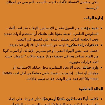
بنكي منفصل لأنشطة الألعاب لتجنب السحب العرضي من أموالك
الرئيسية.
إدارة الوقت
ضبط مؤقت:
من السهل فقدان الإحساس بالوقت عند لعب ألعاب
السلوتس الغامرة. اضبط منبهًا على هاتفك أو استخدم أدوات تحديد
وقت الجلسة لتذكير نفسك بالمدة التي قضيتها في اللعب.
خذ فترات راحة متكررة:
ابتعد عن الشاشة كل 30 إلى 60 دقيقة.
احصل على بعض الهواء النقي، أو قم بتمارين الإطالة، أو اشرب كوبًا
من الماء. يساعد هذا في تصفية ذهنك ويمنع حالات “الذهول” حيث
تُتخذ قرارات متهورة.
وازن حياتك:
يجب ألا تحل المقامرة محل حياتك الاجتماعية أو
هواياتك أو عملك. إذا وجدت نفسك تلغي خططًا من أجل لعب Gates
of Olympus، فقد حان الوقت لإعادة تقييم عاداتك.
الحالة العاطفية
لا تلعب أبدًا عندما تكون مكتئبًا أو منزعجًا:
تتأثر قدراتك على اتخاذ
القرار عندما تكون ضعيفًا عاطفيًا. اللعب للهروب من الواقع أو