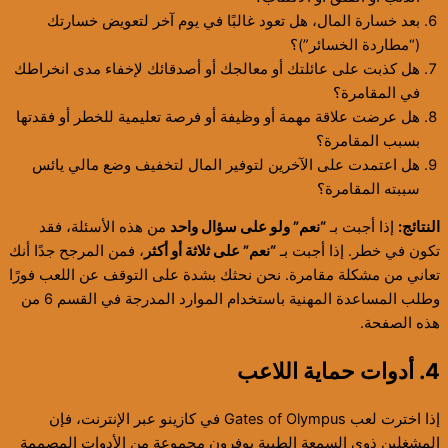
بعد خسارة المال، هل تعود غالبًا في يوم آخر لتعويض خسارتك
(“مطاردة الخسائر”)؟
هل كذبت على عائلتك أو معالجك أو أصدقائك لإخفاء مدى انخراطك
في المقامرة؟
هل عرضت علاقة مهمة أو وظيفة أو فرصة تعليمية للخطر أو فقدتها
بسبب المقامرة؟
هل اعتمدت على الآخرين لتوفير المال لتخفيف وضع مالي يائس
سببته المقامرة؟
النتائج:
إذا أجبت بـ
“نعم” ولو على سؤال واحد
من هذه الأسئلة، فقد
تكون في خطر. إذا أجبت بـ
“نعم” على ثلاثة أو أكثر
، فمن المرجح جدًا أنك
تعاني من مشكلة مقامرة. نحن نحثك بشدة على التوقف عن اللعب فورًا
وطلب المساعدة المهنية باستخدام الموارد المدرجة في القسم 6 من
هذه الصفحة.
4. أدوات حماية اللاعب
إذا اخترت لعب Gates of Olympus في كازينو عبر الإنترنت، فإن
المشغلين ذوي السمعة الطيبة يوفرون مجموعة من الأدوات المصممة