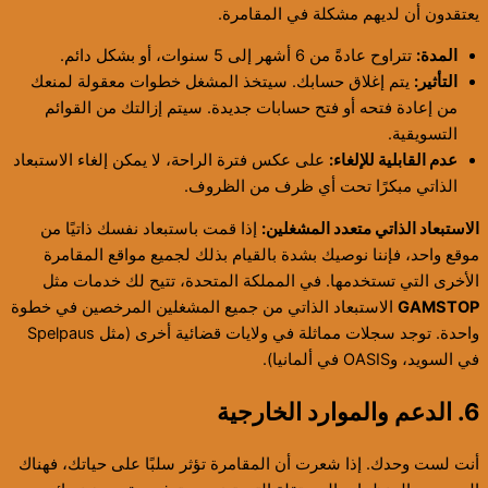
يعتقدون أن لديهم مشكلة في المقامرة.
المدة:
تتراوح عادةً من 6 أشهر إلى 5 سنوات، أو بشكل دائم.
التأثير:
يتم إغلاق حسابك. سيتخذ المشغل خطوات معقولة لمنعك
من إعادة فتحه أو فتح حسابات جديدة. سيتم إزالتك من القوائم
التسويقية.
عدم القابلية للإلغاء:
على عكس فترة الراحة، لا يمكن إلغاء الاستبعاد
الذاتي مبكرًا تحت أي ظرف من الظروف.
الاستبعاد الذاتي متعدد المشغلين:
إذا قمت باستبعاد نفسك ذاتيًا من
موقع واحد، فإننا نوصيك بشدة بالقيام بذلك لجميع مواقع المقامرة
الأخرى التي تستخدمها. في المملكة المتحدة، تتيح لك خدمات مثل
GAMSTOP
الاستبعاد الذاتي من جميع المشغلين المرخصين في خطوة
واحدة. توجد سجلات مماثلة في ولايات قضائية أخرى (مثل Spelpaus
في السويد، وOASIS في ألمانيا).
6. الدعم والموارد الخارجية
أنت لست وحدك. إذا شعرت أن المقامرة تؤثر سلبًا على حياتك، فهناك