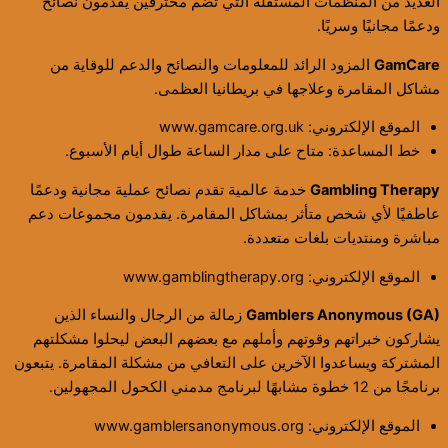
العديد من المنظمات المستقلة التي تضم محترفين يقدمون نصائح
ودعمًا مجانيًا وسريًا.
GamCare
المزود الرائد للمعلومات والنصائح والدعم للوقاية من
مشاكل المقامرة وعلاجها في بريطانيا العظمى.
الموقع الإلكتروني: www.gamcare.org.uk
خط المساعدة: متاح على مدار الساعة طوال أيام الأسبوع.
Gambling Therapy
خدمة عالمية تقدم نصائح عملية مجانية ودعمًا
عاطفيًا لأي شخص متأثر بمشاكل المقامرة. يقدمون مجموعات دعم
مباشرة ومنتديات بلغات متعددة.
الموقع الإلكتروني: www.gamblingtherapy.org
Gamblers Anonymous (GA)
زمالة من الرجال والنساء الذين
يشاركون خبراتهم وقوتهم وأملهم مع بعضهم البعض ليحلوا مشكلتهم
المشتركة ويساعدوا الآخرين على التعافي من مشكلة المقامرة. يتبعون
برنامجًا من 12 خطوة مشابهًا لبرنامج مدمني الكحول المجهولين.
الموقع الإلكتروني: www.gamblersanonymous.org