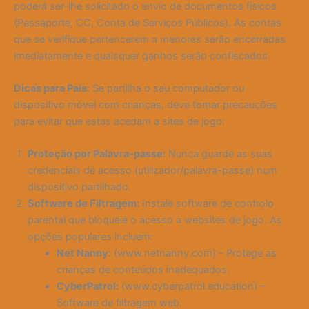
poderá ser-lhe solicitado o envio de documentos físicos
(Passaporte, CC, Conta de Serviços Públicos). As contas
que se verifique pertencerem a menores serão encerradas
imediatamente e quaisquer ganhos serão confiscados.
Dicas para Pais:
Se partilha o seu computador ou
dispositivo móvel com crianças, deve tomar precauções
para evitar que estas acedam a sites de jogo:
Proteção por Palavra-passe:
Nunca guarde as suas
credenciais de acesso (utilizador/palavra-passe) num
dispositivo partilhado.
Software de Filtragem:
Instale software de controlo
parental que bloqueie o acesso a websites de jogo. As
opções populares incluem:
Net Nanny:
(www.netnanny.com) – Protege as
crianças de conteúdos inadequados.
CyberPatrol:
(www.cyberpatrol.education) –
Software de filtragem web.