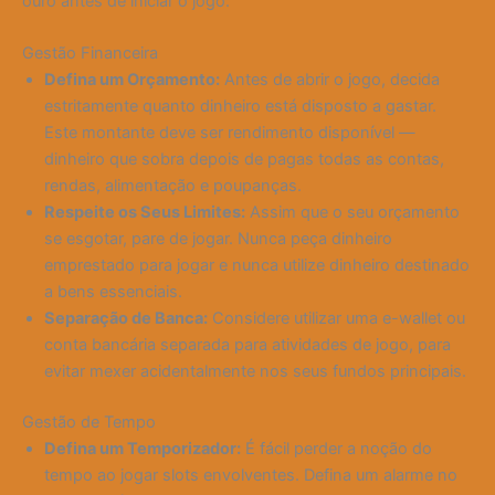
ouro antes de iniciar o jogo:
Gestão Financeira
Defina um Orçamento:
Antes de abrir o jogo, decida
estritamente quanto dinheiro está disposto a gastar.
Este montante deve ser rendimento disponível —
dinheiro que sobra depois de pagas todas as contas,
rendas, alimentação e poupanças.
Respeite os Seus Limites:
Assim que o seu orçamento
se esgotar, pare de jogar. Nunca peça dinheiro
emprestado para jogar e nunca utilize dinheiro destinado
a bens essenciais.
Separação de Banca:
Considere utilizar uma e-wallet ou
conta bancária separada para atividades de jogo, para
evitar mexer acidentalmente nos seus fundos principais.
Gestão de Tempo
Defina um Temporizador:
É fácil perder a noção do
tempo ao jogar slots envolventes. Defina um alarme no