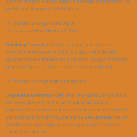
aconselhamento e apoio para a prevenção e tratamento de
problemas de jogo na Grã-Bretanha.
Website: www.gamcare.org.uk
Linha de Apoio: Disponível 24/7.
Gambling Therapy
Um serviço global que oferece
aconselhamento prático gratuito e apoio emocional a
qualquer pessoa afetada por problemas de jogo. Oferecem
grupos de apoio ao vivo e fóruns em vários idiomas.
Website: www.gamblingtherapy.org
Jogadores Anónimos (GA)
Uma irmandade de homens e
mulheres que partilham a sua experiência, força e
esperança uns com os outros para que possam resolver o
seu problema comum e ajudar outros a recuperarem de um
problema de jogo. Seguem um programa de 12 passos
semelhante aos AA.