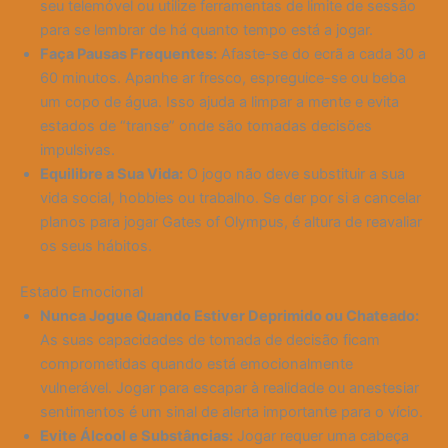
seu telemóvel ou utilize ferramentas de limite de sessão
para se lembrar de há quanto tempo está a jogar.
Faça Pausas Frequentes:
Afaste-se do ecrã a cada 30 a
60 minutos. Apanhe ar fresco, espreguice-se ou beba
um copo de água. Isso ajuda a limpar a mente e evita
estados de “transe” onde são tomadas decisões
impulsivas.
Equilibre a Sua Vida:
O jogo não deve substituir a sua
vida social, hobbies ou trabalho. Se der por si a cancelar
planos para jogar Gates of Olympus, é altura de reavaliar
os seus hábitos.
Estado Emocional
Nunca Jogue Quando Estiver Deprimido ou Chateado:
As suas capacidades de tomada de decisão ficam
comprometidas quando está emocionalmente
vulnerável. Jogar para escapar à realidade ou anestesiar
sentimentos é um sinal de alerta importante para o vício.
Evite Álcool e Substâncias:
Jogar requer uma cabeça