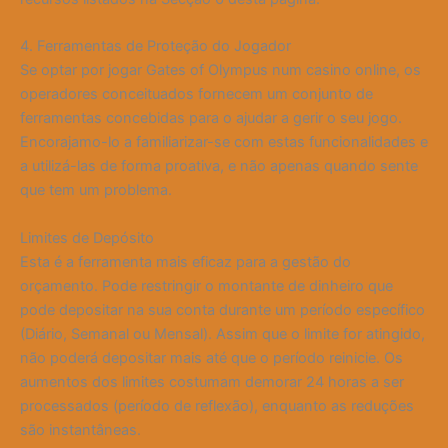
4. Ferramentas de Proteção do Jogador
Se optar por jogar Gates of Olympus num casino online, os
operadores conceituados fornecem um conjunto de
ferramentas concebidas para o ajudar a gerir o seu jogo.
Encorajamo-lo a familiarizar-se com estas funcionalidades e
a utilizá-las de forma proativa, e não apenas quando sente
que tem um problema.
Limites de Depósito
Esta é a ferramenta mais eficaz para a gestão do
orçamento. Pode restringir o montante de dinheiro que
pode depositar na sua conta durante um período específico
(Diário, Semanal ou Mensal). Assim que o limite for atingido,
não poderá depositar mais até que o período reinicie. Os
aumentos dos limites costumam demorar 24 horas a ser
processados (período de reflexão), enquanto as reduções
são instantâneas.