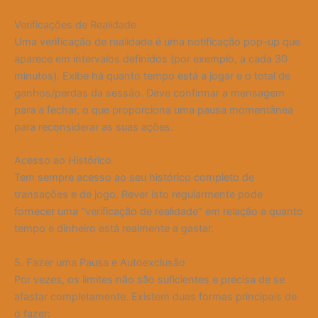
Verificações de Realidade
Uma verificação de realidade é uma notificação pop-up que
aparece em intervalos definidos (por exemplo, a cada 30
minutos). Exibe há quanto tempo está a jogar e o total de
ganhos/perdas da sessão. Deve confirmar a mensagem
para a fechar, o que proporciona uma pausa momentânea
para reconsiderar as suas ações.
Acesso ao Histórico
Tem sempre acesso ao seu histórico completo de
transações e de jogo. Rever isto regularmente pode
fornecer uma “verificação de realidade” em relação a quanto
tempo e dinheiro está realmente a gastar.
5. Fazer uma Pausa e Autoexclusão
Por vezes, os limites não são suficientes e precisa de se
afastar completamente. Existem duas formas principais de
o fazer: