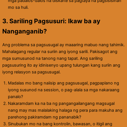
mga padalos-dalos na diskarte sa pagtaya na pagsisisihan
mo sa huli.
3. Sariling Pagsusuri: Ikaw ba ay
Nanganganib?
Ang problema sa pagsusugal ay maaaring mabuo nang tahimik.
Mahalagang regular na suriin ang iyong sarili. Pakisagot ang
mga sumusunod na tanong nang tapat. Ang sariling
pagsusuring ito ay idinisenyo upang tulungan kang suriin ang
iyong relasyon sa pagsusugal.
Madalas mo bang naiisip ang pagsusugal, pagpaplano ng
iyong susunod na session, o pag-alala sa mga nakaraang
panalo?
Nakaramdam ka na ba ng pangangailangang magsugal
nang may mas malalaking halaga ng pera para makuha ang
parehong pakiramdam ng pananabik?
Sinubukan mo na bang kontrolin, bawasan, o itigil ang