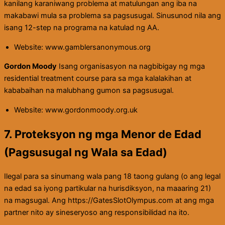
kanilang karaniwang problema at matulungan ang iba na
makabawi mula sa problema sa pagsusugal. Sinusunod nila ang
isang 12-step na programa na katulad ng AA.
Website: www.gamblersanonymous.org
Gordon Moody
Isang organisasyon na nagbibigay ng mga
residential treatment course para sa mga kalalakihan at
kababaihan na malubhang gumon sa pagsusugal.
Website: www.gordonmoody.org.uk
7. Proteksyon ng mga Menor de Edad
(Pagsusugal ng Wala sa Edad)
Ilegal para sa sinumang wala pang 18 taong gulang (o ang legal
na edad sa iyong partikular na hurisdiksyon, na maaaring 21)
na magsugal. Ang https://GatesSlotOlympus.com at ang mga
partner nito ay sineseryoso ang responsibilidad na ito.