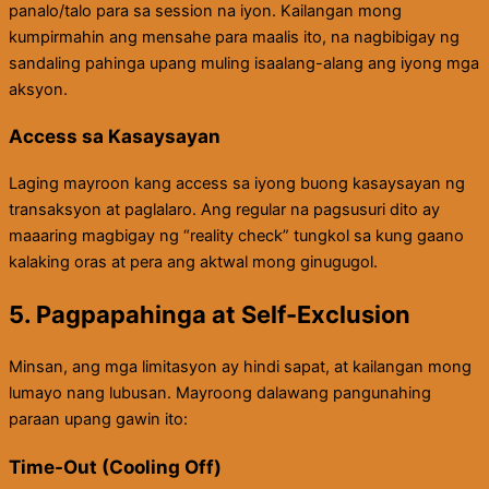
panalo/talo para sa session na iyon. Kailangan mong
kumpirmahin ang mensahe para maalis ito, na nagbibigay ng
sandaling pahinga upang muling isaalang-alang ang iyong mga
aksyon.
Access sa Kasaysayan
Laging mayroon kang access sa iyong buong kasaysayan ng
transaksyon at paglalaro. Ang regular na pagsusuri dito ay
maaaring magbigay ng “reality check” tungkol sa kung gaano
kalaking oras at pera ang aktwal mong ginugugol.
5. Pagpapahinga at Self-Exclusion
Minsan, ang mga limitasyon ay hindi sapat, at kailangan mong
lumayo nang lubusan. Mayroong dalawang pangunahing
paraan upang gawin ito:
Time-Out (Cooling Off)