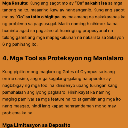
Mga Resulta:
Kung ang sagot mo ay
“Oo” sa kahit isa
sa mga
tanong na ito, maaaring ikaw ay nanganganib. Kung ang sagot
mo ay
“Oo” sa tatlo o higit pa
, ay malamang na nakakaranas ka
ng problema sa pagsusugal. Mariin naming hinihimok ka na
huminto agad sa paglalaro at humingi ng propesyonal na
tulong gamit ang mga mapagkukunan na nakalista sa Seksyon
6 ng pahinang ito.
4. Mga Tool sa Proteksyon ng Manlalaro
Kung pipiliin mong maglaro ng Gates of Olympus sa isang
online casino, ang mga kagalang-galang na operator ay
nagbibigay ng mga tool na idinisenyo upang tulungan kang
pamahalaan ang iyong paglalaro. Hinihikayat ka naming
maging pamilyar sa mga feature na ito at gamitin ang mga ito
nang maagap, hindi lang kapag nararamdaman mong may
problema ka na.
Mga Limitasyon sa Deposito