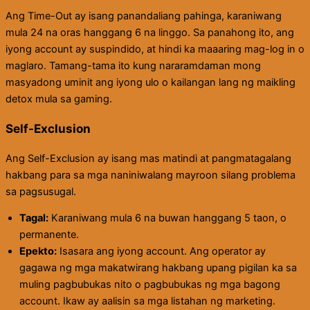
Ang Time-Out ay isang panandaliang pahinga, karaniwang
mula 24 na oras hanggang 6 na linggo. Sa panahong ito, ang
iyong account ay suspindido, at hindi ka maaaring mag-log in o
maglaro. Tamang-tama ito kung nararamdaman mong
masyadong uminit ang iyong ulo o kailangan lang ng maikling
detox mula sa gaming.
Self-Exclusion
Ang Self-Exclusion ay isang mas matindi at pangmatagalang
hakbang para sa mga naniniwalang mayroon silang problema
sa pagsusugal.
Tagal:
Karaniwang mula 6 na buwan hanggang 5 taon, o
permanente.
Epekto:
Isasara ang iyong account. Ang operator ay
gagawa ng mga makatwirang hakbang upang pigilan ka sa
muling pagbubukas nito o pagbubukas ng mga bagong
account. Ikaw ay aalisin sa mga listahan ng marketing.