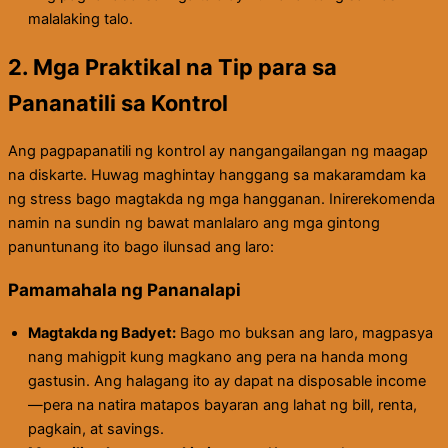
malalaking talo.
2. Mga Praktikal na Tip para sa
Pananatili sa Kontrol
Ang pagpapanatili ng kontrol ay nangangailangan ng maagap
na diskarte. Huwag maghintay hanggang sa makaramdam ka
ng stress bago magtakda ng mga hangganan. Inirerekomenda
namin na sundin ng bawat manlalaro ang mga gintong
panuntunang ito bago ilunsad ang laro:
Pamamahala ng Pananalapi
Magtakda ng Badyet:
Bago mo buksan ang laro, magpasya
nang mahigpit kung magkano ang pera na handa mong
gastusin. Ang halagang ito ay dapat na disposable income
—pera na natira matapos bayaran ang lahat ng bill, renta,
pagkain, at savings.