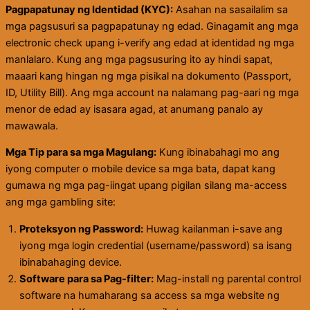
Pagpapatunay ng Identidad (KYC):
Asahan na sasailalim sa
mga pagsusuri sa pagpapatunay ng edad. Ginagamit ang mga
electronic check upang i-verify ang edad at identidad ng mga
manlalaro. Kung ang mga pagsusuring ito ay hindi sapat,
maaari kang hingan ng mga pisikal na dokumento (Passport,
ID, Utility Bill). Ang mga account na nalamang pag-aari ng mga
menor de edad ay isasara agad, at anumang panalo ay
mawawala.
Mga Tip para sa mga Magulang:
Kung ibinabahagi mo ang
iyong computer o mobile device sa mga bata, dapat kang
gumawa ng mga pag-iingat upang pigilan silang ma-access
ang mga gambling site:
Proteksyon ng Password:
Huwag kailanman i-save ang
iyong mga login credential (username/password) sa isang
ibinabahaging device.
Software para sa Pag-filter:
Mag-install ng parental control
software na humaharang sa access sa mga website ng