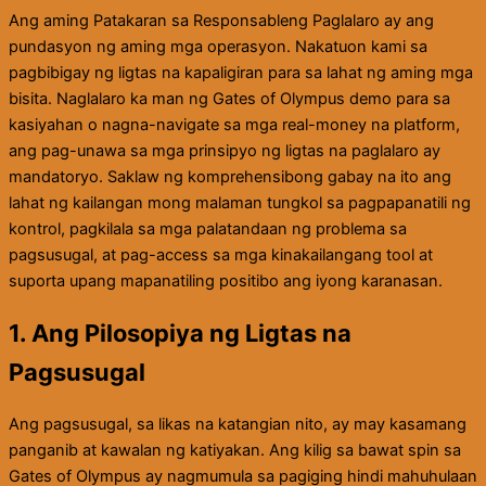
Ang aming Patakaran sa Responsableng Paglalaro ay ang
pundasyon ng aming mga operasyon. Nakatuon kami sa
pagbibigay ng ligtas na kapaligiran para sa lahat ng aming mga
bisita. Naglalaro ka man ng Gates of Olympus demo para sa
kasiyahan o nagna-navigate sa mga real-money na platform,
ang pag-unawa sa mga prinsipyo ng ligtas na paglalaro ay
mandatoryo. Saklaw ng komprehensibong gabay na ito ang
lahat ng kailangan mong malaman tungkol sa pagpapanatili ng
kontrol, pagkilala sa mga palatandaan ng problema sa
pagsusugal, at pag-access sa mga kinakailangang tool at
suporta upang mapanatiling positibo ang iyong karanasan.
1. Ang Pilosopiya ng Ligtas na
Pagsusugal
Ang pagsusugal, sa likas na katangian nito, ay may kasamang
panganib at kawalan ng katiyakan. Ang kilig sa bawat spin sa
Gates of Olympus ay nagmumula sa pagiging hindi mahuhulaan