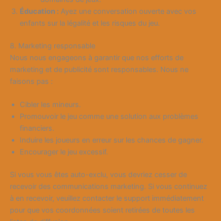
Éducation :
Ayez une conversation ouverte avec vos
enfants sur la légalité et les risques du jeu.
8. Marketing responsable
Nous nous engageons à garantir que nos efforts de
marketing et de publicité sont responsables. Nous ne
faisons pas :
Cibler les mineurs.
Promouvoir le jeu comme une solution aux problèmes
financiers.
Induire les joueurs en erreur sur les chances de gagner.
Encourager le jeu excessif.
Si vous vous êtes auto-exclu, vous devriez cesser de
recevoir des communications marketing. Si vous continuez
à en recevoir, veuillez contacter le support immédiatement
pour que vos coordonnées soient retirées de toutes les