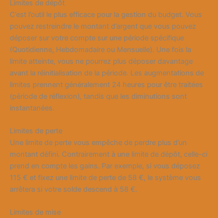
Limites de dépôt
C’est l’outil le plus efficace pour la gestion du budget. Vous
pouvez restreindre le montant d’argent que vous pouvez
déposer sur votre compte sur une période spécifique
(Quotidienne, Hebdomadaire ou Mensuelle). Une fois la
limite atteinte, vous ne pourrez plus déposer davantage
avant la réinitialisation de la période. Les augmentations de
limites prennent généralement 24 heures pour être traitées
(période de réflexion), tandis que les diminutions sont
instantanées.
Limites de perte
Une limite de perte vous empêche de perdre plus d’un
montant défini. Contrairement à une limite de dépôt, celle-ci
prend en compte les gains. Par exemple, si vous déposez
115 € et fixez une limite de perte de 58 €, le système vous
arrêtera si votre solde descend à 58 €.
Limites de mise