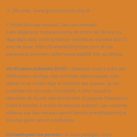
Site web : www.gordonmoody.org.uk
7. Protection des mineurs (Jeu des mineurs)
Il est illégal pour toute personne de moins de 18 ans (ou
l’âge légal dans votre juridiction spécifique, qui peut être 21
ans) de jouer. https://GatesSlotOlympus.com et ses
partenaires prennent cette responsabilité très au sérieux.
Vérification d’identité (KYC) :
Attendez-vous à subir des
vérifications de l’âge. Des contrôles électroniques sont
utilisés pour vérifier l’âge et l’identité des joueurs. Si ces
contrôles ne sont pas concluants, il peut vous être
demandé de fournir des documents physiques (Passeport,
Carte d’identité, Facture de services publics). Les comptes
détenus par des mineurs seront fermés immédiatement et
tous les gains seront confisqués.
Conseils pour les parents :
Si vous partagez votre