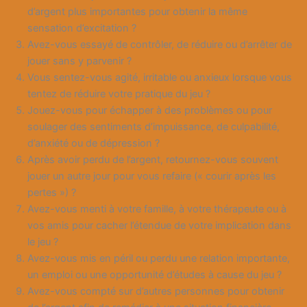
d’argent plus importantes pour obtenir la même
sensation d’excitation ?
Avez-vous essayé de contrôler, de réduire ou d’arrêter de
jouer sans y parvenir ?
Vous sentez-vous agité, irritable ou anxieux lorsque vous
tentez de réduire votre pratique du jeu ?
Jouez-vous pour échapper à des problèmes ou pour
soulager des sentiments d’impuissance, de culpabilité,
d’anxiété ou de dépression ?
Après avoir perdu de l’argent, retournez-vous souvent
jouer un autre jour pour vous refaire (« courir après les
pertes ») ?
Avez-vous menti à votre famille, à votre thérapeute ou à
vos amis pour cacher l’étendue de votre implication dans
le jeu ?
Avez-vous mis en péril ou perdu une relation importante,
un emploi ou une opportunité d’études à cause du jeu ?
Avez-vous compté sur d’autres personnes pour obtenir