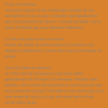
Accès à l’historique
Vous avez toujours accès à l’historique complet de vos
transactions et de vos jeux. Consulter cela régulièrement
peut vous permettre de faire un « constat de réalité » sur le
temps et l’argent que vous dépensez réellement.
5. Faire une pause et auto-exclusion
Parfois, les limites ne suffisent pas et vous devez vous
éloigner complètement. Il existe deux façons principales de
le faire :
Time-Out (Délai de réflexion)
Un Time-Out est une pause à court terme, allant
généralement de 24 heures à 6 semaines. Pendant cette
période, votre compte est suspendu et vous ne pouvez pas
vous connecter ou jouer. C’est idéal si vous sentez que vous
vous emportez trop ou si vous avez juste besoin d’une
courte détox du jeu.