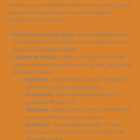
ordinateur ou votre appareil mobile avec des enfants, vous
devez prendre des précautions pour les empêcher
d’accéder aux sites de jeux :
Protection par mot de passe :
Ne sauvegardez jamais
vos identifiants de connexion (nom d’utilisateur/mot de
passe) sur un appareil partagé.
Logiciels de filtrage :
Installez un logiciel de contrôle
parental qui bloque l’accès aux sites de jeux. Les options
populaires incluent :
Net Nanny :
(www.netnanny.com) – Protège les
enfants des contenus inappropriés.
CyberPatrol :
(www.cyberpatrol.education) –
Logiciel de filtrage web.
GamBlock :
(www.gamblock.com) – Spécialement
conçu pour bloquer les sites de jeux.
BetBlocker :
(www.betblocker.org) – Un outil
gratuit pour restreindre l’accès à des milliers de
domaines de jeux.