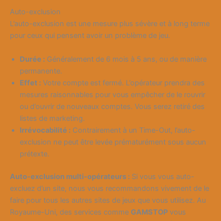
Auto-exclusion
L’auto-exclusion est une mesure plus sévère et à long terme
pour ceux qui pensent avoir un problème de jeu.
Durée :
Généralement de 6 mois à 5 ans, ou de manière
permanente.
Effet :
Votre compte est fermé. L’opérateur prendra des
mesures raisonnables pour vous empêcher de le rouvrir
ou d’ouvrir de nouveaux comptes. Vous serez retiré des
listes de marketing.
Irrévocabilité :
Contrairement à un Time-Out, l’auto-
exclusion ne peut être levée prématurément sous aucun
prétexte.
Auto-exclusion multi-opérateurs :
Si vous vous auto-
excluez d’un site, nous vous recommandons vivement de le
faire pour tous les autres sites de jeux que vous utilisez. Au
Royaume-Uni, des services comme
GAMSTOP
vous