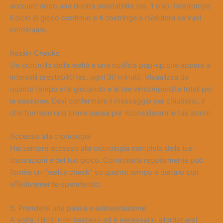
account dopo una durata prestabilita (es. 1 ora). Interrompe
il ciclo di gioco continuo e ti costringe a rivalutare se vuoi
continuare.
Reality Checks
Un controllo della realtà è una notifica pop-up che appare a
intervalli prestabiliti (es. ogni 30 minuti). Visualizza da
quanto tempo stai giocando e le tue vincite/perdite totali per
la sessione. Devi confermare il messaggio per chiuderlo, il
che fornisce una breve pausa per riconsiderare le tue azioni.
Accesso alla cronologia
Hai sempre accesso alla cronologia completa delle tue
transazioni e del tuo gioco. Controllarla regolarmente può
fornire un “reality check” su quanto tempo e denaro stai
effettivamente spendendo.
5. Prendersi una pausa e autoesclusione
A volte, i limiti non bastano ed è necessario allontanarsi