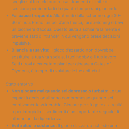
sveglia sul tuo telefono o usa strumenti di limite di
sessione per ricordarti da quanto tempo stai giocando.
Fai pause frequenti:
Allontanati dallo schermo ogni 30-
60 minuti. Prendi un po’ d’aria fresca, fai stretching o bevi
un bicchiere d’acqua. Questo aiuta a schiarire la mente e
previene stati di “trance” in cui vengono prese decisioni
impulsive.
Bilancia la tua vita:
Il gioco d’azzardo non dovrebbe
sostituire la tua vita sociale, i tuoi hobby o il tuo lavoro.
Se ti ritrovi a cancellare piani per giocare a Gates of
Olympus, è tempo di rivalutare le tue abitudini.
Stato emotivo
Non giocare mai quando sei depresso o turbato:
Le tue
capacità decisionali sono compromesse quando sei
emotivamente vulnerabile. Giocare per sfuggire alla realtà
o per intorpidire i sentimenti è un importante segnale di
allarme per la dipendenza.
Evita alcol e sostanze:
Il gioco d’azzardo richiede una