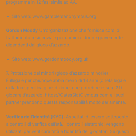
programma in 12 fasi simile ad AA.
Sito web: www.gamblersanonymous.org
Gordon Moody
Un’organizzazione che fornisce corsi di
trattamento residenziale per uomini e donne gravemente
dipendenti dal gioco d’azzardo.
Sito web: www.gordonmoody.org.uk
7. Protezione dei minori (gioco d’azzardo minorile)
È illegale per chiunque abbia meno di 18 anni (o l’età legale
nella tua specifica giurisdizione, che potrebbe essere 21)
giocare d’azzardo. https://GatesSlotOlympus.com e i suoi
partner prendono questa responsabilità molto seriamente.
Verifica dell’identità (KYC):
Aspettati di essere sottoposto
a controlli di verifica dell’età. I controlli elettronici vengono
utilizzati per verificare l’età e l’identità dei giocatori. Se questi