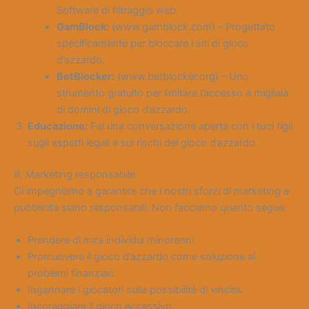
Software di filtraggio web.
GamBlock:
(www.gamblock.com) – Progettato
specificamente per bloccare i siti di gioco
d’azzardo.
BetBlocker:
(www.betblocker.org) – Uno
strumento gratuito per limitare l’accesso a migliaia
di domini di gioco d’azzardo.
Educazione:
Fai una conversazione aperta con i tuoi figli
sugli aspetti legali e sui rischi del gioco d’azzardo.
8. Marketing responsabile
Ci impegniamo a garantire che i nostri sforzi di marketing e
pubblicità siano responsabili. Non facciamo quanto segue:
Prendere di mira individui minorenni.
Promuovere il gioco d’azzardo come soluzione ai
problemi finanziari.
Ingannare i giocatori sulle possibilità di vincita.
Incoraggiare il gioco eccessivo.