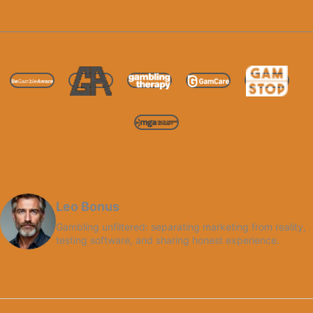
Leo Bonus
Gambling unfiltered: separating marketing from reality,
testing software, and sharing honest experience.