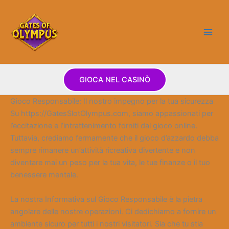
Skip
to
content
GIOCA NEL CASINÒ
Gioco Responsabile: Il nostro impegno per la tua sicurezza
Su https://GatesSlotOlympus.com, siamo appassionati per
l’eccitazione e l’intrattenimento forniti dal gioco online.
Tuttavia, crediamo fermamente che il gioco d’azzardo debba
sempre rimanere un’attività ricreativa divertente e non
diventare mai un peso per la tua vita, le tue finanze o il tuo
benessere mentale.
La nostra Informativa sul Gioco Responsabile è la pietra
angolare delle nostre operazioni. Ci dedichiamo a fornire un
ambiente sicuro per tutti i nostri visitatori. Sia che tu stia