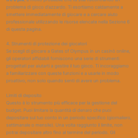
problema di gioco d’azzardo. Ti esortiamo caldamente a
smettere immediatamente di giocare e a cercare aiuto
professionale utilizzando le risorse elencate nella Sezione 6
di questa pagina.
4. Strumenti di protezione dei giocatori
Se scegli di giocare a Gates of Olympus in un casinò online,
gli operatori affidabili forniscono una serie di strumenti
progettati per aiutarti a gestire il tuo gioco. Ti incoraggiamo
a familiarizzare con queste funzioni e a usarle in modo
proattivo, non solo quando senti di avere un problema.
Limiti di deposito
Questo è lo strumento più efficace per la gestione del
budget. Puoi limitare la quantità di denaro che puoi
depositare sul tuo conto in un periodo specifico (giornaliero,
settimanale o mensile). Una volta raggiunto il limite, non
potrai depositare altro fino al termine del periodo. Gli