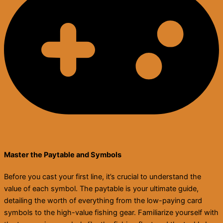
Master the Paytable and Symbols
Before you cast your first line, it’s crucial to understand the
value of each symbol. The paytable is your ultimate guide,
detailing the worth of everything from the low-paying card
symbols to the high-value fishing gear. Familiarize yourself with