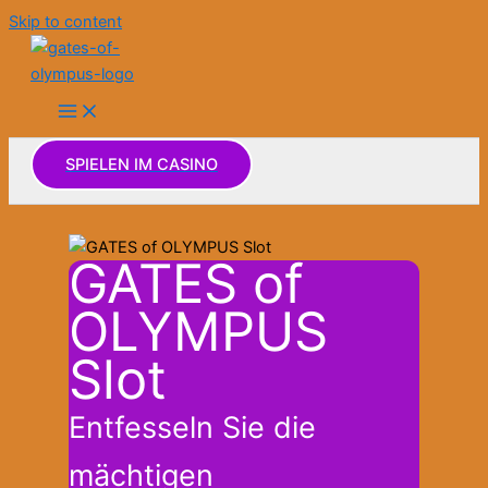
Skip to content
SPIELEN IM CASINO
GATES of
OLYMPUS
Slot
Entfesseln Sie die
mächtigen