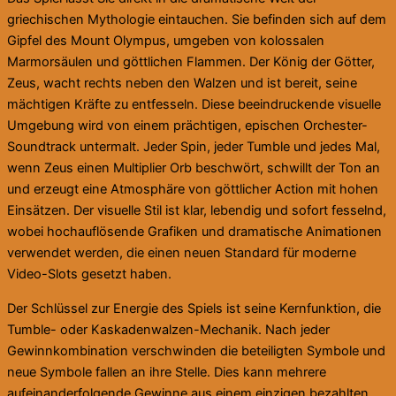
griechischen Mythologie eintauchen. Sie befinden sich auf dem
Gipfel des Mount Olympus, umgeben von kolossalen
Marmorsäulen und göttlichen Flammen. Der König der Götter,
Zeus, wacht rechts neben den Walzen und ist bereit, seine
mächtigen Kräfte zu entfesseln. Diese beeindruckende visuelle
Umgebung wird von einem prächtigen, epischen Orchester-
Soundtrack untermalt. Jeder Spin, jeder Tumble und jedes Mal,
wenn Zeus einen Multiplier Orb beschwört, schwillt der Ton an
und erzeugt eine Atmosphäre von göttlicher Action mit hohen
Einsätzen. Der visuelle Stil ist klar, lebendig und sofort fesselnd,
wobei hochauflösende Grafiken und dramatische Animationen
verwendet werden, die einen neuen Standard für moderne
Video-Slots gesetzt haben.
Der Schlüssel zur Energie des Spiels ist seine Kernfunktion, die
Tumble- oder Kaskadenwalzen-Mechanik. Nach jeder
Gewinnkombination verschwinden die beteiligten Symbole und
neue Symbole fallen an ihre Stelle. Dies kann mehrere
aufeinanderfolgende Gewinne aus einem einzigen bezahlten