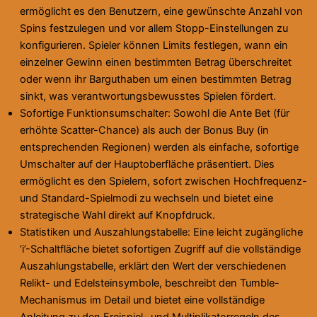
ermöglicht es den Benutzern, eine gewünschte Anzahl von
Spins festzulegen und vor allem Stopp-Einstellungen zu
konfigurieren. Spieler können Limits festlegen, wann ein
einzelner Gewinn einen bestimmten Betrag überschreitet
oder wenn ihr Barguthaben um einen bestimmten Betrag
sinkt, was verantwortungsbewusstes Spielen fördert.
Sofortige Funktionsumschalter: Sowohl die Ante Bet (für
erhöhte Scatter-Chance) als auch der Bonus Buy (in
entsprechenden Regionen) werden als einfache, sofortige
Umschalter auf der Hauptoberfläche präsentiert. Dies
ermöglicht es den Spielern, sofort zwischen Hochfrequenz-
und Standard-Spielmodi zu wechseln und bietet eine
strategische Wahl direkt auf Knopfdruck.
Statistiken und Auszahlungstabelle: Eine leicht zugängliche
‘i’-Schaltfläche bietet sofortigen Zugriff auf die vollständige
Auszahlungstabelle, erklärt den Wert der verschiedenen
Relikt- und Edelsteinsymbole, beschreibt den Tumble-
Mechanismus im Detail und bietet eine vollständige