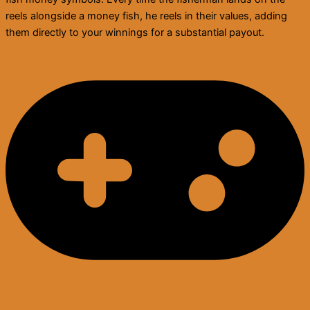
reels alongside a money fish, he reels in their values, adding
them directly to your winnings for a substantial payout.