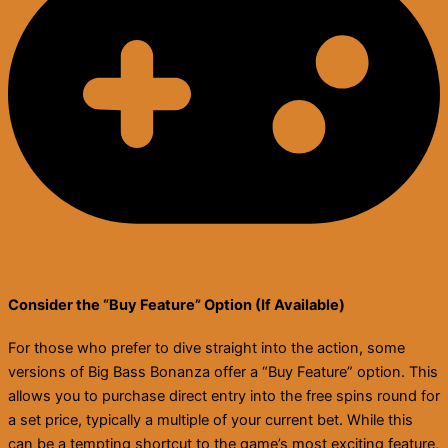
Consider the “Buy Feature” Option (If Available)
For those who prefer to dive straight into the action, some
versions of Big Bass Bonanza offer a “Buy Feature” option. This
allows you to purchase direct entry into the free spins round for
a set price, typically a multiple of your current bet. While this
can be a tempting shortcut to the game’s most exciting feature,