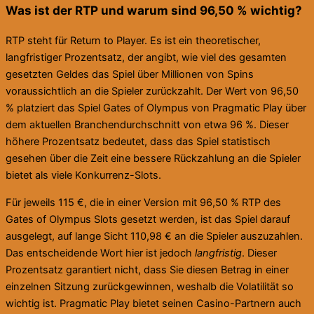
Was ist der RTP und warum sind 96,50 % wichtig?
RTP steht für Return to Player. Es ist ein theoretischer,
langfristiger Prozentsatz, der angibt, wie viel des gesamten
gesetzten Geldes das Spiel über Millionen von Spins
voraussichtlich an die Spieler zurückzahlt. Der Wert von 96,50
% platziert das Spiel Gates of Olympus von Pragmatic Play über
dem aktuellen Branchendurchschnitt von etwa 96 %. Dieser
höhere Prozentsatz bedeutet, dass das Spiel statistisch
gesehen über die Zeit eine bessere Rückzahlung an die Spieler
bietet als viele Konkurrenz-Slots.
Für jeweils 115 €, die in einer Version mit 96,50 % RTP des
Gates of Olympus Slots gesetzt werden, ist das Spiel darauf
ausgelegt, auf lange Sicht 110,98 € an die Spieler auszuzahlen.
Das entscheidende Wort hier ist jedoch
langfristig
. Dieser
Prozentsatz garantiert nicht, dass Sie diesen Betrag in einer
einzelnen Sitzung zurückgewinnen, weshalb die Volatilität so
wichtig ist. Pragmatic Play bietet seinen Casino-Partnern auch