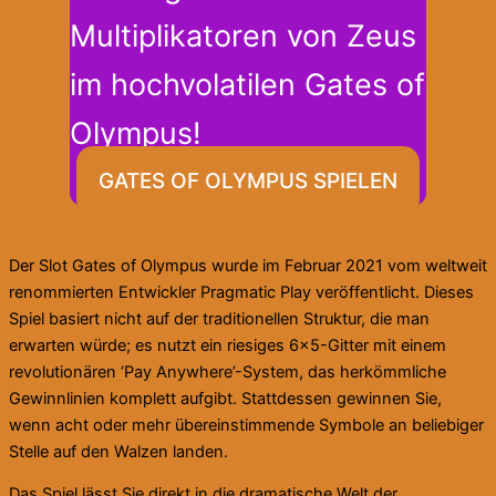
Multiplikatoren von Zeus
im hochvolatilen Gates of
Olympus!
GATES OF OLYMPUS SPIELEN
Der Slot Gates of Olympus wurde im Februar 2021 vom weltweit
renommierten Entwickler Pragmatic Play veröffentlicht. Dieses
Spiel basiert nicht auf der traditionellen Struktur, die man
erwarten würde; es nutzt ein riesiges 6×5-Gitter mit einem
revolutionären ‘Pay Anywhere’-System, das herkömmliche
Gewinnlinien komplett aufgibt. Stattdessen gewinnen Sie,
wenn acht oder mehr übereinstimmende Symbole an beliebiger
Stelle auf den Walzen landen.
Das Spiel lässt Sie direkt in die dramatische Welt der