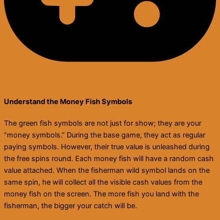
Understand the Money Fish Symbols
The green fish symbols are not just for show; they are your
“money symbols.” During the base game, they act as regular
paying symbols. However, their true value is unleashed during
the free spins round. Each money fish will have a random cash
value attached. When the fisherman wild symbol lands on the
same spin, he will collect all the visible cash values from the
money fish on the screen. The more fish you land with the
fisherman, the bigger your catch will be.