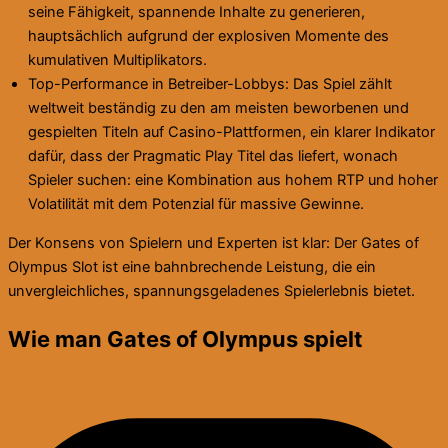
seine Fähigkeit, spannende Inhalte zu generieren,
hauptsächlich aufgrund der explosiven Momente des
kumulativen Multiplikators.
Top-Performance in Betreiber-Lobbys: Das Spiel zählt
weltweit beständig zu den am meisten beworbenen und
gespielten Titeln auf Casino-Plattformen, ein klarer Indikator
dafür, dass der Pragmatic Play Titel das liefert, wonach
Spieler suchen: eine Kombination aus hohem RTP und hoher
Volatilität mit dem Potenzial für massive Gewinne.
Der Konsens von Spielern und Experten ist klar: Der Gates of
Olympus Slot ist eine bahnbrechende Leistung, die ein
unvergleichliches, spannungsgeladenes Spielerlebnis bietet.
Wie man Gates of Olympus spielt