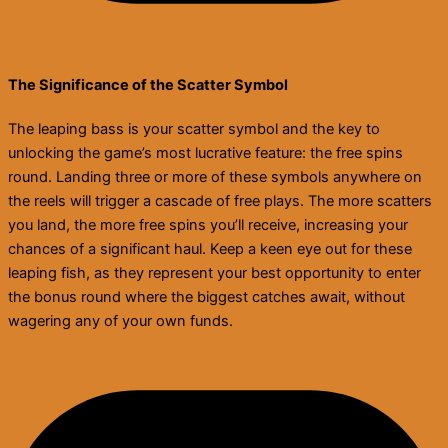
The Significance of the Scatter Symbol
The leaping bass is your scatter symbol and the key to
unlocking the game’s most lucrative feature: the free spins
round. Landing three or more of these symbols anywhere on
the reels will trigger a cascade of free plays. The more scatters
you land, the more free spins you’ll receive, increasing your
chances of a significant haul. Keep a keen eye out for these
leaping fish, as they represent your best opportunity to enter
the bonus round where the biggest catches await, without
wagering any of your own funds.