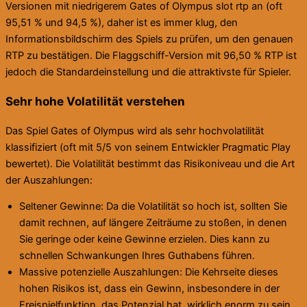
Versionen mit niedrigerem Gates of Olympus slot rtp an (oft
95,51 % und 94,5 %), daher ist es immer klug, den
Informationsbildschirm des Spiels zu prüfen, um den genauen
RTP zu bestätigen. Die Flaggschiff-Version mit 96,50 % RTP ist
jedoch die Standardeinstellung und die attraktivste für Spieler.
Sehr hohe Volatilität verstehen
Das Spiel Gates of Olympus wird als sehr hochvolatilität
klassifiziert (oft mit 5/5 von seinem Entwickler Pragmatic Play
bewertet). Die Volatilität bestimmt das Risikoniveau und die Art
der Auszahlungen:
Seltener Gewinne: Da die Volatilität so hoch ist, sollten Sie
damit rechnen, auf längere Zeiträume zu stoßen, in denen
Sie geringe oder keine Gewinne erzielen. Dies kann zu
schnellen Schwankungen Ihres Guthabens führen.
Massive potenzielle Auszahlungen: Die Kehrseite dieses
hohen Risikos ist, dass ein Gewinn, insbesondere in der
Freispielfunktion, das Potenzial hat, wirklich enorm zu sein.