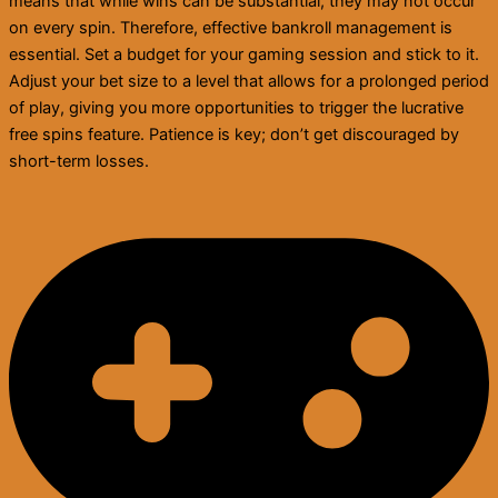
means that while wins can be substantial, they may not occur
on every spin. Therefore, effective bankroll management is
essential. Set a budget for your gaming session and stick to it.
Adjust your bet size to a level that allows for a prolonged period
of play, giving you more opportunities to trigger the lucrative
free spins feature. Patience is key; don’t get discouraged by
short-term losses.