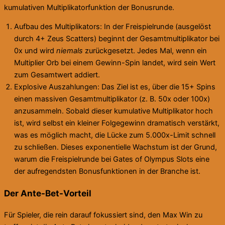
kumulativen Multiplikatorfunktion der Bonusrunde.
Aufbau des Multiplikators: In der Freispielrunde (ausgelöst
durch 4+ Zeus Scatters) beginnt der Gesamtmultiplikator bei
0x und wird
niemals
zurückgesetzt. Jedes Mal, wenn ein
Multiplier Orb bei einem Gewinn-Spin landet, wird sein Wert
zum Gesamtwert addiert.
Explosive Auszahlungen: Das Ziel ist es, über die 15+ Spins
einen massiven Gesamtmultiplikator (z. B. 50x oder 100x)
anzusammeln. Sobald dieser kumulative Multiplikator hoch
ist, wird selbst ein kleiner Folgegewinn dramatisch verstärkt,
was es möglich macht, die Lücke zum 5.000x-Limit schnell
zu schließen. Dieses exponentielle Wachstum ist der Grund,
warum die Freispielrunde bei Gates of Olympus Slots eine
der aufregendsten Bonusfunktionen in der Branche ist.
Der Ante-Bet-Vorteil
Für Spieler, die rein darauf fokussiert sind, den Max Win zu