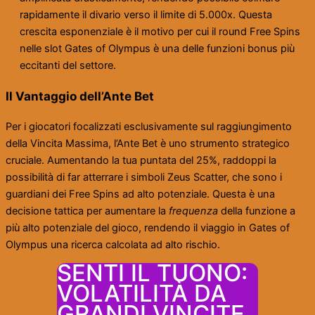
rapidamente il divario verso il limite di 5.000x. Questa
crescita esponenziale è il motivo per cui il round Free Spins
nelle slot Gates of Olympus è una delle funzioni bonus più
eccitanti del settore.
Il Vantaggio dell’Ante Bet
Per i giocatori focalizzati esclusivamente sul raggiungimento
della Vincita Massima, l’Ante Bet è uno strumento strategico
cruciale. Aumentando la tua puntata del 25%, raddoppi la
possibilità di far atterrare i simboli Zeus Scatter, che sono i
guardiani dei Free Spins ad alto potenziale. Questa è una
decisione tattica per aumentare la
frequenza
della funzione a
più alto potenziale del gioco, rendendo il viaggio in Gates of
Olympus una ricerca calcolata ad alto rischio.
SENTI IL TUONO:
VOLATILITÀ DA
GRANDI VINCITE