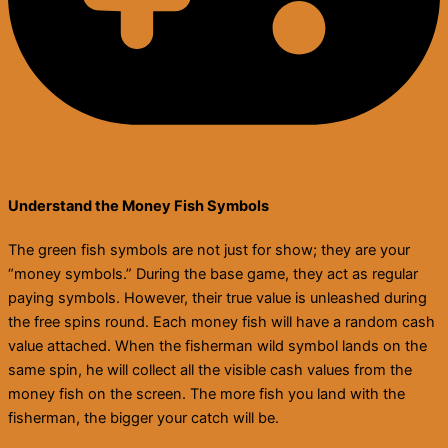
Understand the Money Fish Symbols
The green fish symbols are not just for show; they are your
“money symbols.” During the base game, they act as regular
paying symbols. However, their true value is unleashed during
the free spins round. Each money fish will have a random cash
value attached. When the fisherman wild symbol lands on the
same spin, he will collect all the visible cash values from the
money fish on the screen. The more fish you land with the
fisherman, the bigger your catch will be.