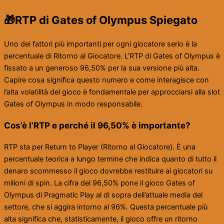
🎁RTP di Gates of Olympus Spiegato
Uno dei fattori più importanti per ogni giocatore serio è la
percentuale di Ritorno al Giocatore. L’RTP di Gates of Olympus è
fissato a un generoso 96,50% per la sua versione più alta.
Capire cosa significa questo numero e come interagisce con
l’alta volatilità del gioco è fondamentale per approcciarsi alla slot
Gates of Olympus in modo responsabile.
Cos’è l’RTP e perché il 96,50% è importante?
RTP sta per Return to Player (Ritorno al Giocatore). È una
percentuale teorica a lungo termine che indica quanto di tutto il
denaro scommesso il gioco dovrebbe restituire ai giocatori su
milioni di spin. La cifra del 96,50% pone il gioco Gates of
Olympus di Pragmatic Play al di sopra dell’attuale media del
settore, che si aggira intorno al 96%. Questa percentuale più
alta significa che, statisticamente, il gioco offre un ritorno