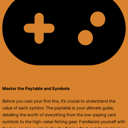
Master the Paytable and Symbols
Before you cast your first line, it’s crucial to understand the
value of each symbol. The paytable is your ultimate guide,
detailing the worth of everything from the low-paying card
symbols to the high-value fishing gear. Familiarize yourself with