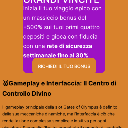
Inizia il tuo viaggio epico con
un massiccio bonus del
+500% sui tuoi primi quattro
depositi e gioca con fiducia
con una
rete di sicurezza
settimanale fino al 30%
.
RICHIEDI IL TUO BONUS
🥇Gameplay e Interfaccia: Il Centro di
Controllo Divino
Il gameplay principale della slot Gates of Olympus è definito
dalle sue meccaniche dinamiche, ma l’interfaccia è ciò che
rende l’azione complessa semplice e intuitiva per ogni
giocatore. Pragmatic Play ha progettato il pannello di controllo