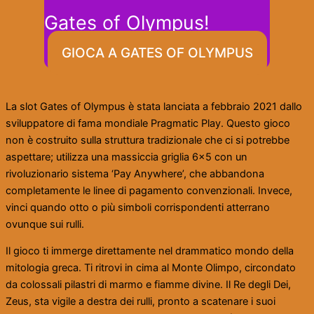
Gates of Olympus!
GIOCA A GATES OF OLYMPUS
La slot Gates of Olympus è stata lanciata a febbraio 2021 dallo
sviluppatore di fama mondiale Pragmatic Play. Questo gioco
non è costruito sulla struttura tradizionale che ci si potrebbe
aspettare; utilizza una massiccia griglia 6×5 con un
rivoluzionario sistema ‘Pay Anywhere’, che abbandona
completamente le linee di pagamento convenzionali. Invece,
vinci quando otto o più simboli corrispondenti atterrano
ovunque sui rulli.
Il gioco ti immerge direttamente nel drammatico mondo della
mitologia greca. Ti ritrovi in cima al Monte Olimpo, circondato
da colossali pilastri di marmo e fiamme divine. Il Re degli Dei,
Zeus, sta vigile a destra dei rulli, pronto a scatenare i suoi