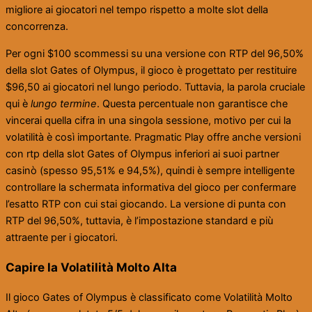
migliore ai giocatori nel tempo rispetto a molte slot della
concorrenza.
Per ogni $100 scommessi su una versione con RTP del 96,50%
della slot Gates of Olympus, il gioco è progettato per restituire
$96,50 ai giocatori nel lungo periodo. Tuttavia, la parola cruciale
qui è
lungo termine
. Questa percentuale non garantisce che
vincerai quella cifra in una singola sessione, motivo per cui la
volatilità è così importante. Pragmatic Play offre anche versioni
con rtp della slot Gates of Olympus inferiori ai suoi partner
casinò (spesso 95,51% e 94,5%), quindi è sempre intelligente
controllare la schermata informativa del gioco per confermare
l’esatto RTP con cui stai giocando. La versione di punta con
RTP del 96,50%, tuttavia, è l’impostazione standard e più
attraente per i giocatori.
Capire la Volatilità Molto Alta
Il gioco Gates of Olympus è classificato come Volatilità Molto