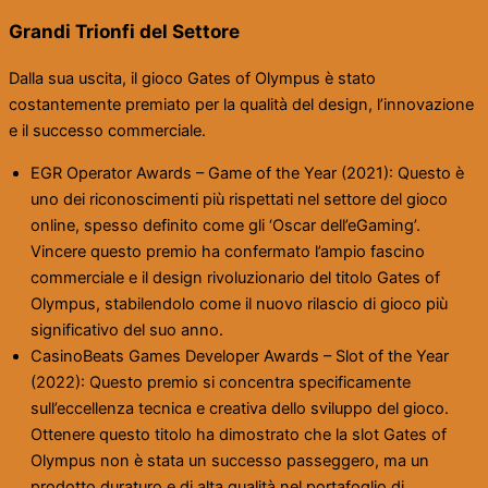
Grandi Trionfi del Settore
Dalla sua uscita, il gioco Gates of Olympus è stato
costantemente premiato per la qualità del design, l’innovazione
e il successo commerciale.
EGR Operator Awards – Game of the Year (2021): Questo è
uno dei riconoscimenti più rispettati nel settore del gioco
online, spesso definito come gli ‘Oscar dell’eGaming’.
Vincere questo premio ha confermato l’ampio fascino
commerciale e il design rivoluzionario del titolo Gates of
Olympus, stabilendolo come il nuovo rilascio di gioco più
significativo del suo anno.
CasinoBeats Games Developer Awards – Slot of the Year
(2022): Questo premio si concentra specificamente
sull’eccellenza tecnica e creativa dello sviluppo del gioco.
Ottenere questo titolo ha dimostrato che la slot Gates of
Olympus non è stata un successo passeggero, ma un
prodotto duraturo e di alta qualità nel portafoglio di