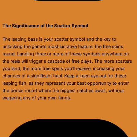
The Significance of the Scatter Symbol
The leaping bass is your scatter symbol and the key to
unlocking the game’s most lucrative feature: the free spins
round. Landing three or more of these symbols anywhere on
the reels will trigger a cascade of free plays. The more scatters
you land, the more free spins you’ll receive, increasing your
chances of a significant haul. Keep a keen eye out for these
leaping fish, as they represent your best opportunity to enter
the bonus round where the biggest catches await, without
wagering any of your own funds.