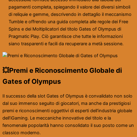
pagamenti completa, spiegando il valore dei diversi simboli
di reliquie e gemme, descrivendo in dettaglio il meccanismo
Tumble e offrendo una guida completa alle regole dei Free
Spins e dei Moltiplicatori del titolo Gates of Olympus di
Pragmatic Play. Ciò garantisce che tutte le informazioni
siano trasparenti e facili da recuperare a metà sessione.
💥Premi e Riconoscimento Globale di
Gates of Olympus
Il successo della slot Gates of Olympus è convalidato non solo
dal suo immenso seguito di giocatori, ma anche da prestigiosi
premi e riconoscimenti oggettivi di esperti dell’industria globale
dell’iGaming. Le meccaniche innovative del titolo e la
fenomenale popolarità hanno consolidato il suo posto come un
classico moderno.