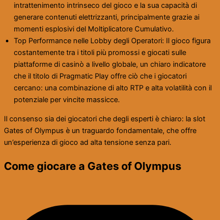
intrattenimento intrinseco del gioco e la sua capacità di
generare contenuti elettrizzanti, principalmente grazie ai
momenti esplosivi del Moltiplicatore Cumulativo.
Top Performance nelle Lobby degli Operatori: Il gioco figura
costantemente tra i titoli più promossi e giocati sulle
piattaforme di casinò a livello globale, un chiaro indicatore
che il titolo di Pragmatic Play offre ciò che i giocatori
cercano: una combinazione di alto RTP e alta volatilità con il
potenziale per vincite massicce.
Il consenso sia dei giocatori che degli esperti è chiaro: la slot
Gates of Olympus è un traguardo fondamentale, che offre
un’esperienza di gioco ad alta tensione senza pari.
Come giocare a Gates of Olympus