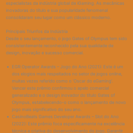
especialistas da indústria global de iGaming. As mecânicas
inovadoras do título e sua popularidade fenomenal
consolidaram seu lugar como um clássico moderno.
Principais Triunfos da Indústria
Desde o seu lançamento, o jogo Gates of Olympus tem sido
consistentemente reconhecido pela sua qualidade de
design, inovação e sucesso comercial.
EGR Operator Awards – Jogo do Ano (2021): Este é um
dos elogios mais respeitados no setor de jogos online,
muitas vezes referido como o ‘Oscar do eGaming’.
Vencer este prêmio confirmou o apelo comercial
generalizado e o design inovador do título Gates of
Olympus, estabelecendo-o como o lançamento de novo
jogo mais significativo do seu ano.
CasinoBeats Games Developer Awards – Slot do Ano
(2022): Este prêmio foca especificamente na excelência
técnica e criativa do desenvolvimento do jogo. Garantir