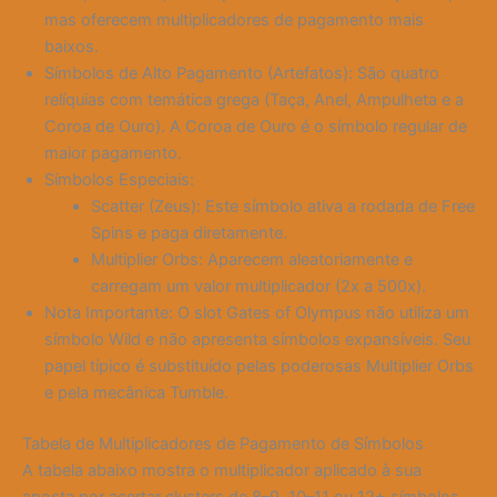
mas oferecem multiplicadores de pagamento mais
baixos.
Símbolos de Alto Pagamento (Artefatos): São quatro
relíquias com temática grega (Taça, Anel, Ampulheta e a
Coroa de Ouro). A Coroa de Ouro é o símbolo regular de
maior pagamento.
Símbolos Especiais:
Scatter (Zeus): Este símbolo ativa a rodada de Free
Spins e paga diretamente.
Multiplier Orbs: Aparecem aleatoriamente e
carregam um valor multiplicador (2x a 500x).
Nota Importante: O slot Gates of Olympus não utiliza um
símbolo Wild e não apresenta símbolos expansíveis. Seu
papel típico é substituído pelas poderosas Multiplier Orbs
e pela mecânica Tumble.
Tabela de Multiplicadores de Pagamento de Símbolos
A tabela abaixo mostra o multiplicador aplicado à sua