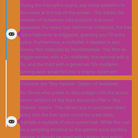
During the free spins round, pay close attention to
the meter at the top of the screen. This tracks the
number of fisherman wild symbols that have
appeared. For every four fishermen collected, the free
spins feature is re-triggered, granting you 10 extra
spins. Furthermore, a multiplier is applied to any
money fish collected by the fisherman. The first re-
trigger comes with a 2x multiplier, the second with a
3x, and the third with a generous 10x multiplier,
turning even small fish into a trophy-sized win.
Consider the “Buy Feature” Option (If Available)
For those who prefer to dive straight into the action,
some versions of Big Bass Bonanza offer a “Buy
Feature” option. This allows you to purchase direct
entry into the free spins round for a set price,
typically a multiple of your current bet. While this can
be a tempting shortcut to the game’s most exciting
feature, it should be used with caution and within