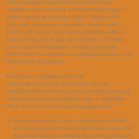
valor em qualquer sessão única, e é por isso que a
volatilidade é tão importante. A Pragmatic Play também
oferece versões de rtp do slot Gates of Olympus mais
baixas para seus parceiros de cassino (muitas vezes
95,51% e 94,5%), por isso é sempre inteligente verificar a
tela de informações do jogo para confirmar o RTP exato
com o qual você está jogando. A versão principal de
96,50% de RTP, no entanto, é a configuração padrão e mais
atraente para os jogadores.
Entendendo a Volatilidade Muito Alta
O jogo Gates of Olympus é classificado como de
Volatilidade Muito Alta (muitas vezes classificado como 5/5
pela sua desenvolvedora, Pragmatic Play). A volatilidade
dita o nível de risco e a natureza dos pagamentos:
Vitórias Infrequentes: Como a volatilidade é muito alta,
você deve esperar encontrar períodos mais longos onde
verá vitórias baixas ou nenhuma vitória. Isso pode levar a