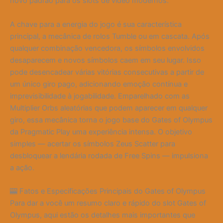
novo padrão para os slots de vídeo modernos.
A chave para a energia do jogo é sua característica
principal, a mecânica de rolos Tumble ou em cascata. Após
qualquer combinação vencedora, os símbolos envolvidos
desaparecem e novos símbolos caem em seu lugar. Isso
pode desencadear várias vitórias consecutivas a partir de
um único giro pago, adicionando emoção contínua e
imprevisibilidade à jogabilidade. Emparelhado com as
Multiplier Orbs aleatórias que podem aparecer em qualquer
giro, essa mecânica torna o jogo base do Gates of Olympus
da Pragmatic Play uma experiência intensa. O objetivo
simples — acertar os símbolos Zeus Scatter para
desbloquear a lendária rodada de Free Spins — impulsiona
a ação.
🎰 Fatos e Especificações Principais do Gates of Olympus
Para dar a você um resumo claro e rápido do slot Gates of
Olympus, aqui estão os detalhes mais importantes que