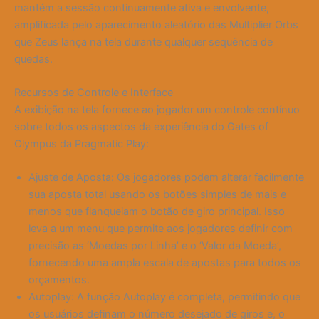
mantém a sessão continuamente ativa e envolvente,
amplificada pelo aparecimento aleatório das Multiplier Orbs
que Zeus lança na tela durante qualquer sequência de
quedas.
Recursos de Controle e Interface
A exibição na tela fornece ao jogador um controle contínuo
sobre todos os aspectos da experiência do Gates of
Olympus da Pragmatic Play:
Ajuste de Aposta: Os jogadores podem alterar facilmente
sua aposta total usando os botões simples de mais e
menos que flanqueiam o botão de giro principal. Isso
leva a um menu que permite aos jogadores definir com
precisão as ‘Moedas por Linha’ e o ‘Valor da Moeda’,
fornecendo uma ampla escala de apostas para todos os
orçamentos.
Autoplay: A função Autoplay é completa, permitindo que
os usuários definam o número desejado de giros e, o