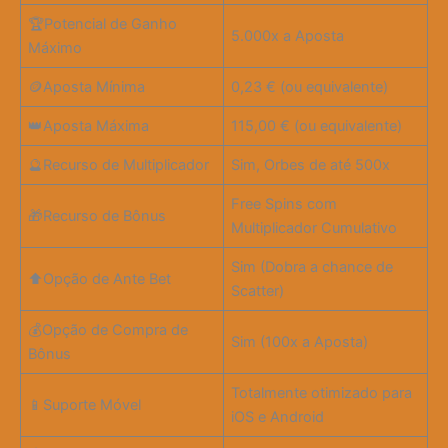
🏆Potencial de Ganho
5.000x a Aposta
Máximo
🪙Aposta Mínima
0,23 € (ou equivalente)
👑Aposta Máxima
115,00 € (ou equivalente)
🔮Recurso de Multiplicador
Sim, Orbes de até 500x
Free Spins com
🎁Recurso de Bônus
Multiplicador Cumulativo
Sim (Dobra a chance de
⬆️Opção de Ante Bet
Scatter)
💰Opção de Compra de
Sim (100x a Aposta)
Bônus
Totalmente otimizado para
📱Suporte Móvel
iOS e Android