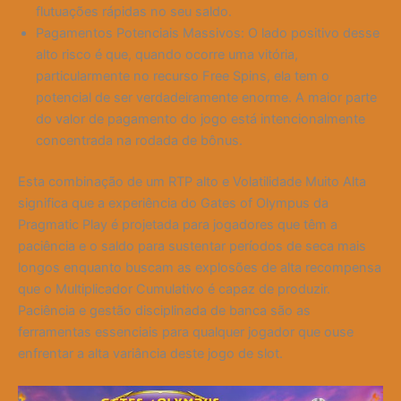
flutuações rápidas no seu saldo.
Pagamentos Potenciais Massivos: O lado positivo desse
alto risco é que, quando ocorre uma vitória,
particularmente no recurso Free Spins, ela tem o
potencial de ser verdadeiramente enorme. A maior parte
do valor de pagamento do jogo está intencionalmente
concentrada na rodada de bônus.
Esta combinação de um RTP alto e Volatilidade Muito Alta
significa que a experiência do Gates of Olympus da
Pragmatic Play é projetada para jogadores que têm a
paciência e o saldo para sustentar períodos de seca mais
longos enquanto buscam as explosões de alta recompensa
que o Multiplicador Cumulativo é capaz de produzir.
Paciência e gestão disciplinada de banca são as
ferramentas essenciais para qualquer jogador que ouse
enfrentar a alta variância deste jogo de slot.