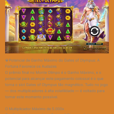
💎Potencial de Ganho Máximo do Gates of Olympus: A
Fortuna Favorece os Audazes
O prêmio final no Monte Olimpo é o Ganho Máximo, e o
potencial para alcançar este pagamento colossal é o que
torna o slot Gates of Olympus tão magnético. Tudo no jogo
— dos multiplicadores à alta volatilidade — é voltado para
tornar este momento possível.
O Multiplicador Máximo de 5.000x