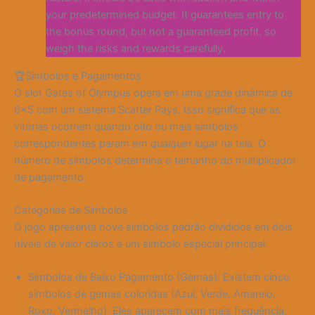
your predetermined budget. It guarantees entry to
the bonus round, but not a guaranteed profit, so
weigh the risks and rewards carefully.
🏆Símbolos e Pagamentos
O slot Gates of Olympus opera em uma grade dinâmica de
6×5 com um sistema Scatter Pays. Isso significa que as
vitórias ocorrem quando oito ou mais símbolos
correspondentes param
em qualquer lugar
na tela. O
número de símbolos determina o tamanho do multiplicador
de pagamento.
Categorias de Símbolos
O jogo apresenta nove símbolos padrão divididos em dois
níveis de valor claros e um símbolo especial principal:
Símbolos de Baixo Pagamento (Gemas): Existem cinco
símbolos de gemas coloridas (Azul, Verde, Amarelo,
Roxo, Vermelho). Eles aparecem com mais frequência,