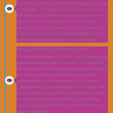
symbols anywhere on the reels will trigger a cascade
of free plays. The more scatters you land, the more
free spins you’ll receive, increasing your chances of a
significant haul. Keep a keen eye out for these
leaping fish, as they represent your best opportunity
to enter the bonus round where the biggest catches
await, without wagering any of your own funds.
Harness the Power of the Fisherman Wild
The friendly fisherman is the wild symbol, but he only
appears during the free spins round. This powerful
icon substitutes for all other paying symbols, helping
you to form winning combinations where none
existed before. More importantly, he is the key to
collecting the cash values attached to the green fish
money symbols. Every time the fisherman lands on
the reels alongside a money fish, he reels in their
values, adding them directly to your winnings for a
substantial payout.