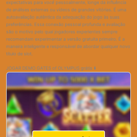
expectativas para
você
pessoalmente, longe da influência
de análises externas ou vídeos de grandes vitórias. É uma
autoavaliação autêntica da adequação do jogo às suas
preferências. Essa conexão pessoal profunda e avaliação
são o motivo pelo qual jogadores experientes sempre
recomendam experimentar a versão gratuita primeiro. É a
maneira inteligente e responsável de abordar qualquer novo
título de slot.
JOGAR DEMO GATES of OLYMPUS grátis ⬇️