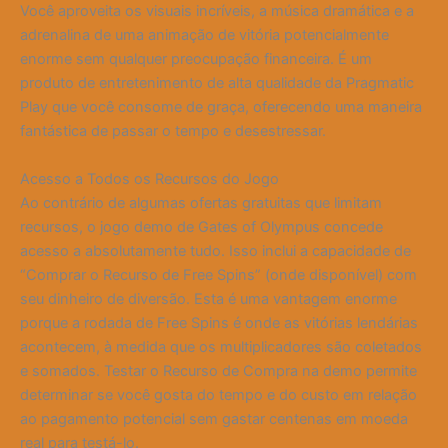
Você aproveita os visuais incríveis, a música dramática e a
adrenalina de uma animação de vitória potencialmente
enorme sem qualquer preocupação financeira. É um
produto de entretenimento de alta qualidade da Pragmatic
Play que você consome de graça, oferecendo uma maneira
fantástica de passar o tempo e desestressar.
Acesso a Todos os Recursos do Jogo
Ao contrário de algumas ofertas gratuitas que limitam
recursos, o jogo demo de Gates of Olympus concede
acesso a absolutamente tudo. Isso inclui a capacidade de
“Comprar o Recurso de Free Spins” (onde disponível) com
seu dinheiro de diversão. Esta é uma vantagem enorme
porque a rodada de Free Spins é onde as vitórias lendárias
acontecem, à medida que os multiplicadores são coletados
e somados. Testar o Recurso de Compra na demo permite
determinar se você gosta do tempo e do custo em relação
ao pagamento potencial sem gastar centenas em moeda
real para testá-lo.