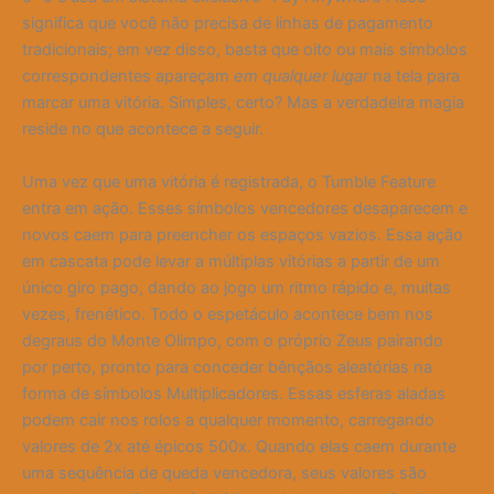
significa que você não precisa de linhas de pagamento
tradicionais; em vez disso, basta que oito ou mais símbolos
correspondentes apareçam
em qualquer lugar
na tela para
marcar uma vitória. Simples, certo? Mas a verdadeira magia
reside no que acontece a seguir.
Uma vez que uma vitória é registrada, o Tumble Feature
entra em ação. Esses símbolos vencedores desaparecem e
novos caem para preencher os espaços vazios. Essa ação
em cascata pode levar a múltiplas vitórias a partir de um
único giro pago, dando ao jogo um ritmo rápido e, muitas
vezes, frenético. Todo o espetáculo acontece bem nos
degraus do Monte Olimpo, com o próprio Zeus pairando
por perto, pronto para conceder bênçãos aleatórias na
forma de símbolos Multiplicadores. Essas esferas aladas
podem cair nos rolos a qualquer momento, carregando
valores de 2x até épicos 500x. Quando elas caem durante
uma sequência de queda vencedora, seus valores são