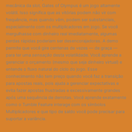
mecânica da slot. Gates of Olympus é um jogo altamente
volátil. Isso significa que as vitórias podem não vir com
frequência, mas quando vêm, podem ser substanciais,
especialmente com os multiplicadores em jogo. Se você
mergulhasse com dinheiro real imediatamente, algumas
perdas rápidas poderiam ser desencorajadoras. A demo
permite que você gire centenas de vezes — de graça —
para ter uma
sensação
desta volatilidade. Você aprende a
gerenciar o orçamento (mesmo que seja dinheiro virtual) e
entende o fluxo natural do ciclo do jogo. Esse
conhecimento não tem preço quando você faz a transição
para apostas reais, pois ajuda a gerenciar expectativas e
evita fazer apostas frustradas e excessivamente grandes
após uma sequência de derrotas. Você aprende exatamente
como o Tumble Feature interage com os símbolos
Multiplicadores e que tipo de saldo você pode precisar para
suportar a variância.