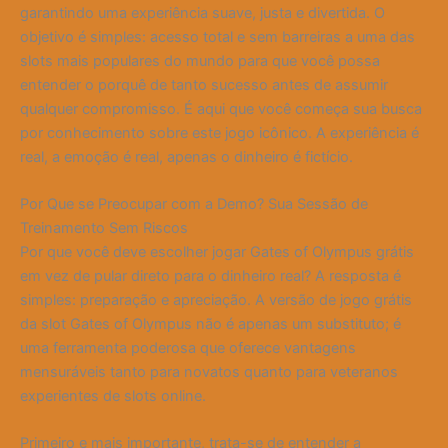
garantindo uma experiência suave, justa e divertida. O
objetivo é simples: acesso total e sem barreiras a uma das
slots mais populares do mundo para que você possa
entender o porquê de tanto sucesso antes de assumir
qualquer compromisso. É aqui que você começa sua busca
por conhecimento sobre este jogo icônico. A experiência é
real, a emoção é real, apenas o dinheiro é fictício.
Por Que se Preocupar com a Demo? Sua Sessão de
Treinamento Sem Riscos
Por que você deve escolher jogar Gates of Olympus grátis
em vez de pular direto para o dinheiro real? A resposta é
simples: preparação e apreciação. A versão de jogo grátis
da slot Gates of Olympus não é apenas um substituto; é
uma ferramenta poderosa que oferece vantagens
mensuráveis tanto para novatos quanto para veteranos
experientes de slots online.
Primeiro e mais importante, trata-se de entender a