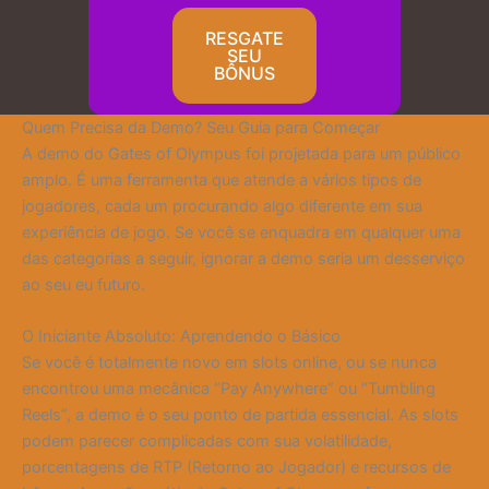
RESGATE
SEU
BÔNUS
Quem Precisa da Demo? Seu Guia para Começar
A demo do Gates of Olympus foi projetada para um público
amplo. É uma ferramenta que atende a vários tipos de
jogadores, cada um procurando algo diferente em sua
experiência de jogo. Se você se enquadra em qualquer uma
das categorias a seguir, ignorar a demo seria um desserviço
ao seu eu futuro.
O Iniciante Absoluto: Aprendendo o Básico
Se você é totalmente novo em slots online, ou se nunca
encontrou uma mecânica “Pay Anywhere” ou “Tumbling
Reels”, a demo é o seu ponto de partida essencial. As slots
podem parecer complicadas com sua volatilidade,
porcentagens de RTP (Retorno ao Jogador) e recursos de