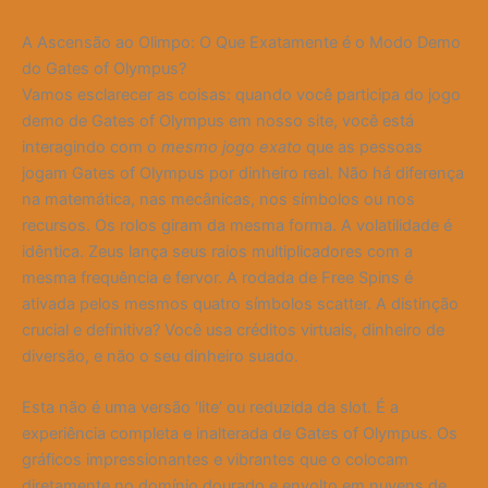
A Ascensão ao Olimpo: O Que Exatamente é o Modo Demo
do Gates of Olympus?
Vamos esclarecer as coisas: quando você participa do jogo
demo de Gates of Olympus em nosso site, você está
interagindo com o
mesmo jogo exato
que as pessoas
jogam Gates of Olympus por dinheiro real. Não há diferença
na matemática, nas mecânicas, nos símbolos ou nos
recursos. Os rolos giram da mesma forma. A volatilidade é
idêntica. Zeus lança seus raios multiplicadores com a
mesma frequência e fervor. A rodada de Free Spins é
ativada pelos mesmos quatro símbolos scatter. A distinção
crucial e definitiva? Você usa créditos virtuais, dinheiro de
diversão, e não o seu dinheiro suado.
Esta não é uma versão ‘lite’ ou reduzida da slot. É a
experiência completa e inalterada de Gates of Olympus. Os
gráficos impressionantes e vibrantes que o colocam
diretamente no domínio dourado e envolto em nuvens de