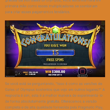
primeira mão como esses multiplicadores se combinam
para criar esses pagamentos lendários.
Se você está se perguntando, “Isso é como as versões de
Gates of Olympus kostenlos que vejo em outros lugares?” A
resposta é sim, esta é a melhor maneira de experimentá-lo
de forma absolutamente gratuita. Oferecemos a versão
completa e de alta qualidade fornecida pela Pragmatic Play,