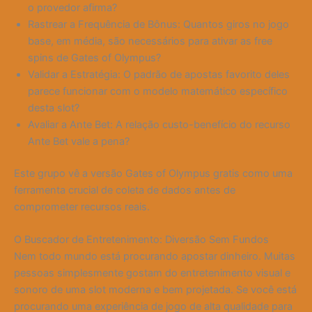
o provedor afirma?
Rastrear a Frequência de Bônus: Quantos giros no jogo
base, em média, são necessários para ativar as free
spins de Gates of Olympus?
Validar a Estratégia: O padrão de apostas favorito deles
parece funcionar com o modelo matemático específico
desta slot?
Avaliar a Ante Bet: A relação custo-benefício do recurso
Ante Bet vale a pena?
Este grupo vê a versão Gates of Olympus gratis como uma
ferramenta crucial de coleta de dados antes de
comprometer recursos reais.
O Buscador de Entretenimento: Diversão Sem Fundos
Nem todo mundo está procurando apostar dinheiro. Muitas
pessoas simplesmente gostam do entretenimento visual e
sonoro de uma slot moderna e bem projetada. Se você está
procurando uma experiência de jogo de alta qualidade para