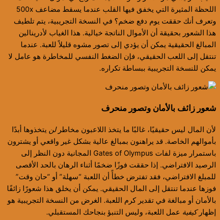
اللحظة المثيرة التي يخفق فيها القلب عندما يسقط مضاعف 500x
وتعرف أنك حققت يوم دفع ضخم؟ في النسخة التجريبية، يتم تلطيف
هذا الشعور بحقيقة أن الأموال الناتجة خيالية. هذا الغياب لأدرينالين
المبالغ الحقيقية يمكن أن يؤدي إلى تصور مشوه قليلاً للعبة. عندما
تنتقل إلى اللعب الحقيقي، فإن الضغط النفسي للمخاطرة هو عامل لا
يمكن للنسخة التجريبية ببساطة تكراره.
شعور زائف بالأمان وتصور منحرف
لأن المال ليس حقيقيًا، غالبًا ما يتخذ اللاعبون مخاطر
لن
يتخذوها أبدًا
بأموالهم الخاصة. قد يراهنون بمبالغ عالية بشكل غير واقعي أو يشترون
باستمرار ميزة لفات Gates of Olympus المجانية دون النظر إلى
الرصيد الافتراضي. إذا حققت فوزًا ضخمًا أثناء الرهان بالحد الأقصى
للمبلغ الافتراضي، فقد تفترض خطأً أن اللعبة “سهلة” أو “حان وقت”
فوزها عندما تنتقل إلى المال الحقيقي. يمكن أن يخلق هذا شعورًا زائفًا
بالأمان أو مبالغة في تقدير كرم اللعبة. الغرض من النسخة التجريبية هو
إظهار
كيفية
عمل اللعبة، وليس التنبؤ بنجاحك المستقبلي.