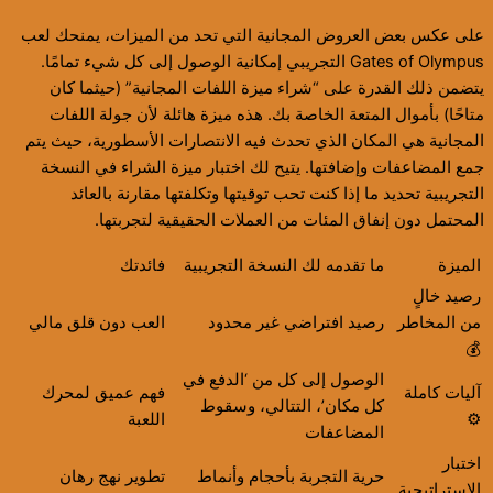
على عكس بعض العروض المجانية التي تحد من الميزات، يمنحك لعب
Gates of Olympus التجريبي إمكانية الوصول إلى كل شيء تمامًا.
يتضمن ذلك القدرة على “شراء ميزة اللفات المجانية” (حيثما كان
متاحًا) بأموال المتعة الخاصة بك. هذه ميزة هائلة لأن جولة اللفات
المجانية هي المكان الذي تحدث فيه الانتصارات الأسطورية، حيث يتم
جمع المضاعفات وإضافتها. يتيح لك اختبار ميزة الشراء في النسخة
التجريبية تحديد ما إذا كنت تحب توقيتها وتكلفتها مقارنة بالعائد
المحتمل دون إنفاق المئات من العملات الحقيقية لتجربتها.
الميزة
ما تقدمه لك النسخة التجريبية
فائدتك
رصيد خالٍ
من المخاطر
رصيد افتراضي غير محدود
العب دون قلق مالي
💰
الوصول إلى كل من ‘الدفع في
آليات كاملة
فهم عميق لمحرك
كل مكان’، التتالي، وسقوط
⚙️
اللعبة
المضاعفات
اختبار
حرية التجربة بأحجام وأنماط
تطوير نهج رهان
الاستراتيجية