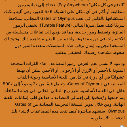
“الدفع في كل مكان” (Pay Anywhere). تحتاج إلى ثمانية رموز
متطابقة أو أكثر في أي مكان على الشبكة 6×5 للفوز، وهي آلية يمكنك
استكشافها بالكامل في لعب Gates of Olympus المجاني. ستلاحظ
سريعًا كيف تعمل ميزة التتالي (Tumble Feature): تختفي الرموز
الفائزة، وتسقط رموز جديدة، مما قد يؤدي إلى تفاعلات متسلسلة من
الانتصارات في دورة مدفوعة واحدة. من المثير مشاهدة ذلك، وتتيح لك
النسخة التجريبية إتقان ترقب هذه التسلسلات متعددة الفوز دون
ضغوط مشاهدة رصيدك الحقيقي يتقلب.
ودعونا لا ننسى نجم العرض: رموز المضاعف. هذه الكرات المجنحة
الملونة بالأخضر أو الأزرق أو الأرجواني أو الأحمر، يمكن أن تهبط
عشوائيًا في أي دورة في كل من اللعبة الأساسية وجولة اللفات
المجانية في Gates of Olympus، وتحمل قيمًا من 2x وصولاً إلى 500x
هائل. في اللعبة الأساسية، تعزز ربح التتالي الحالي. في جولة المكافأة،
يتم جمعها و
إضافتها
إلى إجمالي المضاعف. هذا هو قلب إمكانات اللعبة
الهائلة، ومن خلال تدوير النسخة التجريبية المجانية من Gates of
Olympus، ستشهد مباشرة كيف تتحد هذه المضاعفات لإنشاء تلك
الدفعات الأسطورية.