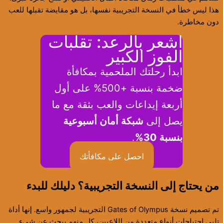
هذا ليس خطأ في النسخة التجريبية نفسها، بل هو مقايضة تقبلها للعب
دون مخاطرة.
اشعر بالرعد: تقلبات
الفوز الكبير
ابدأ رحلتك الملحمية بمكافأة
ضخمة بنسبة +500% على أول
أربعة إيداعات والعب بثقة مع ما
يصل إلى
شبكة أمان أسبوعية
بنسبة 30%
.
احصل على مكافأتك
من يحتاج إلى النسخة التجريبية؟ دليلك للبدء
تم تصميم نسخة Gates of Olympus التجريبية لجمهور واسع. إنها أداة
تلبي احتياجات أنواع متعددة من اللاعبين، كل منهم يبحث عن شيء