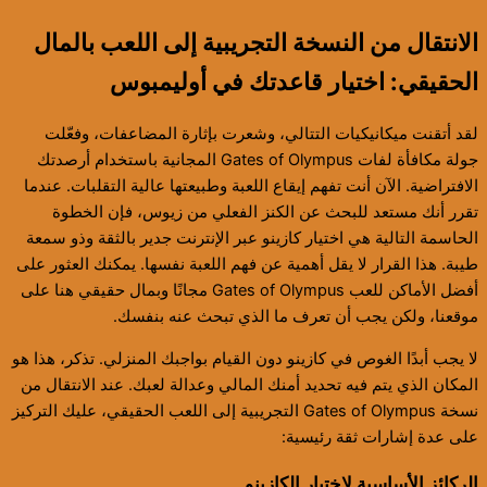
الانتقال من النسخة التجريبية إلى اللعب بالمال
الحقيقي: اختيار قاعدتك في أوليمبوس
لقد أتقنت ميكانيكيات التتالي، وشعرت بإثارة المضاعفات، وفعّلت
جولة مكافأة لفات Gates of Olympus المجانية باستخدام أرصدتك
الافتراضية. الآن أنت تفهم إيقاع اللعبة وطبيعتها عالية التقلبات. عندما
تقرر أنك مستعد للبحث عن الكنز الفعلي من زيوس، فإن الخطوة
الحاسمة التالية هي اختيار كازينو عبر الإنترنت جدير بالثقة وذو سمعة
طيبة. هذا القرار لا يقل أهمية عن فهم اللعبة نفسها. يمكنك العثور على
أفضل الأماكن للعب Gates of Olympus مجانًا وبمال حقيقي هنا على
موقعنا، ولكن يجب أن تعرف ما الذي تبحث عنه بنفسك.
لا يجب أبدًا الغوص في كازينو دون القيام بواجبك المنزلي. تذكر، هذا هو
المكان الذي يتم فيه تحديد أمنك المالي وعدالة لعبك. عند الانتقال من
نسخة Gates of Olympus التجريبية إلى اللعب الحقيقي، عليك التركيز
على عدة إشارات ثقة رئيسية:
الركائز الأساسية لاختيار الكازينو