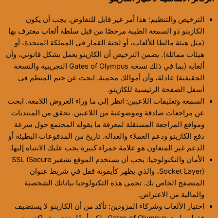
الترخيص والتنظيم: هذا أمر غير قابل للتفاوض. يجب أن يكون
الكازينو ذو السمعة الطيبة مرخصًا من قبل سلطة ألعاب معترف بها
(مثل هيئة مالطا للألعاب، أو لجنة القمار في المملكة المتحدة، أو
هيئات مماثلة). يضمن الترخيص أن الكازينو يعمل بشكل قانوني، وأن
ألعابه (بما في ذلك نسخة Gates of Olympus التجريبية والنسخة
الحقيقية) عادلة، وأن أموالك محمية. ابحث عن ختم المنظم في
أسفل الصفحة الرئيسية للكازينو.
السمعة وتعليقات اللاعبين: انظر إلى ما وراء العروض اللامعة. ابحث
عن مراجعات صادقة وموضوعية من اللاعبين. تحقق من المنتديات
ومواقع المراجعة المستقلة لمعرفة ما يقوله المجتمع حول سرعة
دفع الكازينو ودعم العملاء والعدالة. تاريخ من المدفوعات البطيئة أو
الدعم غير المتعاون هو علامة حمراء كبيرة يجب عليك الانتباه إليها.
الأمان والتكنولوجيا: يجب أن يستخدم الموقع تشفير SSL (Secure
Socket Layer)، والذي يظهر كأيقونة قفل في شريط عنوان
المتصفح الخاص بك. تحمي هذه التكنولوجيا بياناتك الشخصية
والمالية من الاعتراض.
اختيار الألعاب وشركاء المزودين: تأكد من أن الكازينو لا يستضيف
فقط سلوت Gates of Olympus ولكن أيضًا يفتخر بشراكته مع