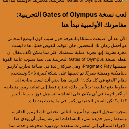
لعب نسخة Gates of Olympus التجريبية:
مغامرتك الأولمبية تبدأ هنا
الآن بعد أن أصبحت مسلحًا بالمعرفة حول سبب كون الوضع المجاني
هو أفضل رهان لك للتحضير، حان الوقت للغوص فعليًا. هذه ليست
مجرد نظرية؛ إنها تجربة عملية ستعلمك أكثر مما يمكن لألف مقال أن
يفعله. نسخة Gates of Olympus التجريبية هي لعبة سلوت عالية القوة
صممتها Pragmatic Play، وهي شركة رائدة في صياغة تجارب كازينو
ديناميكية ومذهلة بصريًا. تم تعيينها على شبكة كبيرة 6×5 وتستخدم
نظام “الدفع في كل مكان” الفريد. هذا يعني أنك لست بحاجة إلى
خطوط دفع تقليدية؛ بدلاً من ذلك، تحتاج فقط إلى ثمانية رموز متطابقة
أو أكثر لتهبط
في أي مكان
على الشاشة لتسجيل فوز. بسيط، أليس
كذلك؟ لكن السحر الحقيقي يكمن في ما يحدث بعد ذلك.
بمجرد تسجيل الفوز، تبدأ ميزة التتالي. تختفي تلك الرموز الفائزة،
وتسقط رموز جديدة لملء المساحات الفارغة. يمكن أن يؤدي هذا
الإجراء المتتالي إلى انتصارات متعددة من دورة مدفوعة واحدة، مما