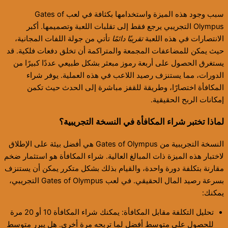
سبب وجود هذه الميزة واستخدامها بكثافة في لعب Gates of
Olympus التجريبي يرجع فقط إلى تقلبات اللعبة وتصميمها. أكبر
الانتصارات في هذه اللعبة
تقريبًا دائمًا
تأتي من جولة اللفات المجانية،
حيث يمكن للمضاعفات المجمعة والمتراكمة أن تخلق دفعات فلكية. قد
يستغرق الحصول على أربعة رموز مبعثر بشكل طبيعي عددًا كبيرًا من
الدورات، مما يستنزف رصيد اللاعب في هذه العملية. يوفر شراء
المكافأة اختصارًا، وطريقة للقفز مباشرة إلى الحدث حيث تكمن
إمكانات الربح الحقيقية.
لماذا تختبر شراء المكافأة في النسخة التجريبية؟
النسخة التجريبية من Gates of Olympus هي أفضل بيئة على الإطلاق
لاختبار هذه الميزة ذات المبالغ العالية. شراء المكافأة هو استثمار ضخم
مقارنة بتكلفة دورة واحدة، والقيام بذلك بشكل متكرر يمكن أن يستنزف
بسرعة رصيد المال الحقيقي. في لعب Gates of Olympus التجريبي،
يمكنك:
تحليل التكلفة مقابل المكافأة: يمكنك شراء المكافأة 10 أو 20 مرة
للحصول على متوسط أفضل لما تربحه مرة أخرى. هل يبرر متوسط