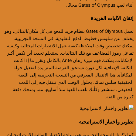
أثناء لعب Gates of Olympus مجانًا.
إتقان الآليات الفريدة
تعمل Gates of Olympus بنظام فريد للدفع في كل مكان/التتالي، وهو
يختلف عن سلوتس خطوط الدفع التقليدية. في النسخة التجريبية،
يمكنك تخصيص وقت لملاحظة
كيفية
عمل الانتصارات المتتالية وكيفية
تفاعل رموز المضاعف مع تلك التتاليات. ستتعلم تحديد أين تكمن أكبر
الإمكانات. يمكنك فهم ميزة رهان Ante بالكامل وتقرر ما إذا كانت
التكلفة الإضافية لكل دورة تستحق الفرصة المتزايدة لتفعيل جولة
المكافأة. هذا الانتقال المعرفي من النسخة التجريبية إلى اللعبة
الحقيقية سلس تمامًا. بحلول الوقت الذي تنتقل فيه إلى اللعب
الحقيقي، ستشعر وكأنك تلعب اللعبة منذ أسابيع، مما يمنحك دفعة
كبيرة من الثقة.
تطوير واختبار الاستراتيجية
كما ذكرنا، النسخة التجريبية هي ساحة الاختبار النهائية للاستراتيجيات.