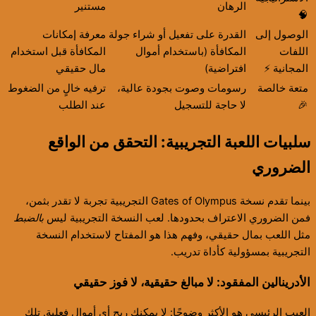
الرهان
مستنير
🧠
الوصول إلى
القدرة على تفعيل أو شراء جولة
معرفة إمكانات
اللفات
المكافأة (باستخدام أموال
المكافأة قبل استخدام
المجانية ⚡️
افتراضية)
مال حقيقي
متعة خالصة
رسومات وصوت بجودة عالية،
ترفيه خالٍ من الضغوط
🎉
لا حاجة للتسجيل
عند الطلب
سلبيات اللعبة التجريبية: التحقق من الواقع
الضروري
بينما تقدم نسخة Gates of Olympus التجريبية تجربة لا تقدر بثمن،
فمن الضروري الاعتراف بحدودها. لعب النسخة التجريبية ليس
بالضبط
مثل اللعب بمال حقيقي، وفهم هذا هو المفتاح لاستخدام النسخة
التجريبية بمسؤولية كأداة تدريب.
الأدرينالين المفقود: لا مبالغ حقيقية، لا فوز حقيقي
العيب الرئيسي هو الأكثر وضوحًا: لا يمكنك ربح أي أموال فعلية. تلك