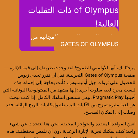
of Olympus ذات التقلبات
العالية!
العب النسخة التجريبية المجانية من
GATES OF OLYMPUS
مرحبًا بك، أيها الأولمبي الطموح! لقد وجدت طريقك إلى قمة الإثارة —
صفحة Gates of Olympus التجريبية. قبل أن تقرر تحدي زيوس
للحصول على ثروات جبل أوليمبوس، فأنت بحاجة إلى إحماء. هذه
ليست مجرد لعبة سلوت أخرى؛ إنها مشهد من الميثولوجيا اليونانية التي
أحيتها Pragmatic Play، وهي تستحق انتباهك الكامل. إذا كنت تبحث
عن لعبة مثيرة تمزج بين الآليات البسيطة وإمكانيات الربح الهائلة، فقد
وصلت إلى المكان الصحيح.
انسَ القواعد المعقدة والحواجز المخيفة. نحن هنا لنتحدث عن شيء
واحد: كيف يمكنك تجربة الإثارة الرعدية دون أن تلمس محفظتك. هذه