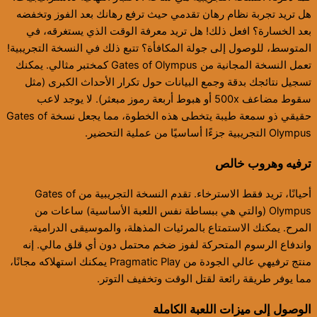
هل تريد تجربة نظام رهان تقدمي حيث ترفع رهانك بعد الفوز وتخفضه
بعد الخسارة؟ افعل ذلك! هل تريد معرفة الوقت الذي يستغرقه، في
المتوسط، للوصول إلى جولة المكافأة؟ تتبع ذلك في النسخة التجريبية!
تعمل النسخة المجانية من Gates of Olympus كمختبر مثالي. يمكنك
تسجيل نتائجك بدقة وجمع البيانات حول تكرار الأحداث الكبرى (مثل
سقوط مضاعف 500x أو هبوط أربعة رموز مبعثر). لا يوجد لاعب
حقيقي ذو سمعة طيبة يتخطى هذه الخطوة، مما يجعل نسخة Gates of
Olympus التجريبية جزءًا أساسيًا من عملية التحضير.
ترفيه وهروب خالص
أحيانًا، تريد فقط الاسترخاء. تقدم النسخة التجريبية من Gates of
Olympus (والتي هي ببساطة نفس اللعبة الأساسية) ساعات من
المرح. يمكنك الاستمتاع بالمرئيات المذهلة، والموسيقى الدرامية،
واندفاع الرسوم المتحركة لفوز ضخم محتمل دون أي قلق مالي. إنه
منتج ترفيهي عالي الجودة من Pragmatic Play يمكنك استهلاكه مجانًا،
مما يوفر طريقة رائعة لقتل الوقت وتخفيف التوتر.
الوصول إلى ميزات اللعبة الكاملة