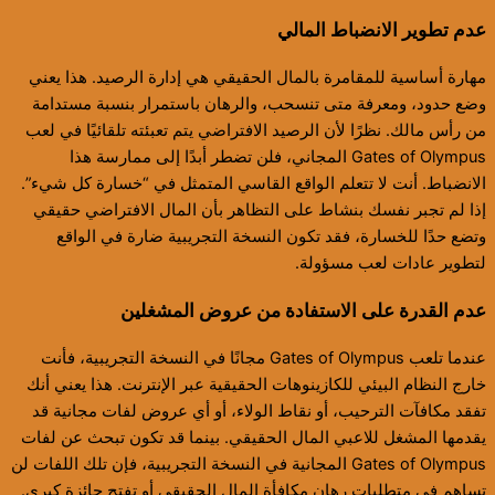
عدم تطوير الانضباط المالي
مهارة أساسية للمقامرة بالمال الحقيقي هي إدارة الرصيد. هذا يعني
وضع حدود، ومعرفة متى تنسحب، والرهان باستمرار بنسبة مستدامة
من رأس مالك. نظرًا لأن الرصيد الافتراضي يتم تعبئته تلقائيًا في لعب
Gates of Olympus المجاني، فلن تضطر أبدًا إلى ممارسة هذا
الانضباط. أنت لا تتعلم الواقع القاسي المتمثل في “خسارة كل شيء”.
إذا لم تجبر نفسك بنشاط على التظاهر بأن المال الافتراضي حقيقي
وتضع حدًا للخسارة، فقد تكون النسخة التجريبية ضارة في الواقع
لتطوير عادات لعب مسؤولة.
عدم القدرة على الاستفادة من عروض المشغلين
عندما تلعب Gates of Olympus مجانًا في النسخة التجريبية، فأنت
خارج النظام البيئي للكازينوهات الحقيقية عبر الإنترنت. هذا يعني أنك
تفقد مكافآت الترحيب، أو نقاط الولاء، أو أي عروض لفات مجانية قد
يقدمها المشغل للاعبي المال الحقيقي. بينما قد تكون تبحث عن لفات
Gates of Olympus المجانية في النسخة التجريبية، فإن تلك اللفات لن
تساهم في متطلبات رهان مكافأة المال الحقيقي أو تفتح جائزة كبرى.