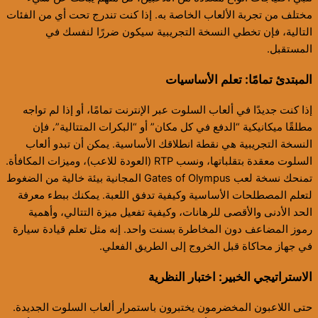
مختلف من تجربة الألعاب الخاصة به. إذا كنت تندرج تحت أي من الفئات
التالية، فإن تخطي النسخة التجريبية سيكون ضررًا لنفسك في
المستقبل.
المبتدئ تمامًا: تعلم الأساسيات
إذا كنت جديدًا في ألعاب السلوت عبر الإنترنت تمامًا، أو إذا لم تواجه
مطلقًا ميكانيكية “الدفع في كل مكان” أو “البكرات المتتالية”، فإن
النسخة التجريبية هي نقطة انطلاقك الأساسية. يمكن أن تبدو ألعاب
السلوت معقدة بتقلباتها، ونسب RTP (العودة للاعب)، وميزات المكافأة.
تمنحك نسخة لعب Gates of Olympus المجانية بيئة خالية من الضغوط
لتعلم المصطلحات الأساسية وكيفية تدفق اللعبة. يمكنك ببطء معرفة
الحد الأدنى والأقصى للرهانات، وكيفية تفعيل ميزة التتالي، وأهمية
رموز المضاعف دون المخاطرة بسنت واحد. إنه مثل تعلم قيادة سيارة
في جهاز محاكاة قبل الخروج إلى الطريق الفعلي.
الاستراتيجي الخبير: اختبار النظرية
حتى اللاعبون المخضرمون يختبرون باستمرار ألعاب السلوت الجديدة.