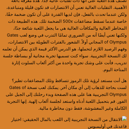
تصنف هذه اللعبة على أنها ذات تقلبات عالية جدًا. هذه معرفة بالغة
الأهمية. التقلبات العالية تعني أن الانتصارات قد تكون قليلة ومتباعدة،
ولكن عندما
تحدث
بالفعل، فإن لديها القدرة على أن تكون ضخمة حقًا،
خاصة عندما تسقط مضاعفات 500x الضخمة تلك. هذه الطبيعة ذات
المخاطر العالية والمكافآت العالية هي ما يجعل اللعبة شائعة جدًا،
ولكنها تعني أيضًا أنه من الضروري تمامًا التدرب في وضع لعب Gates
of Olympus المجاني أولاً. الشعور بالفترات الطويلة بين الانتصارات،
وفهم الرصيد اللازم لتحملها، هو الدرس الأكثر قيمة الذي يمكن أن تعلمه
لك النسخة التجريبية. سواء كنت تسميها تجربة مجانية أو ببساطة جلسة
تدريب، فأنت على وشك تجربة واحدة من أكثر ألعاب السلوت إثارة
المتاحة اليوم.
هل أنت مستعد لرؤية تلك الرموز تتساقط وتلك المضاعفات تطير؟
لست بحاجة للذهاب إلى أي مكان آخر. يمكنك لعب نسخة Gates of
Olympus التجريبية هنا على هذه الصفحة وبدء رحلتك إلى الجبل على
الفور. قم بتحميل اللعبة أدناه واستعد لجلسة ألعاب إلهية. إنها التجربة
الكاملة وغير المغشوشة، فقط دون مخاطرة مالية.