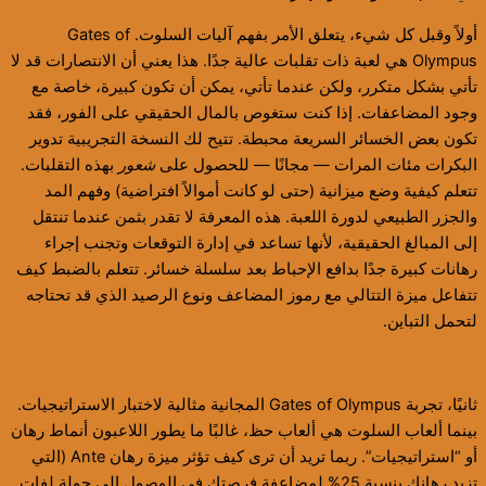
أولاً وقبل كل شيء، يتعلق الأمر بفهم آليات السلوت. Gates of
Olympus هي لعبة ذات تقلبات عالية جدًا. هذا يعني أن الانتصارات قد لا
تأتي بشكل متكرر، ولكن عندما تأتي، يمكن أن تكون كبيرة، خاصة مع
وجود المضاعفات. إذا كنت ستغوص بالمال الحقيقي على الفور، فقد
تكون بعض الخسائر السريعة محبطة. تتيح لك النسخة التجريبية تدوير
البكرات مئات المرات — مجانًا — للحصول على
شعور
بهذه التقلبات.
تتعلم كيفية وضع ميزانية (حتى لو كانت أموالاً افتراضية) وفهم المد
والجزر الطبيعي لدورة اللعبة. هذه المعرفة لا تقدر بثمن عندما تنتقل
إلى المبالغ الحقيقية، لأنها تساعد في إدارة التوقعات وتجنب إجراء
رهانات كبيرة جدًا بدافع الإحباط بعد سلسلة خسائر. تتعلم بالضبط كيف
تتفاعل ميزة التتالي مع رموز المضاعف ونوع الرصيد الذي قد تحتاجه
لتحمل التباين.
ثانيًا، تجربة Gates of Olympus المجانية مثالية لاختبار الاستراتيجيات.
بينما ألعاب السلوت هي ألعاب حظ، غالبًا ما يطور اللاعبون أنماط رهان
أو “استراتيجيات”. ربما تريد أن ترى كيف تؤثر ميزة رهان Ante (التي
تزيد رهانك بنسبة 25% لمضاعفة فرصتك في الوصول إلى جولة لفات