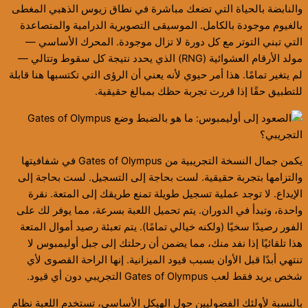
والنابضة بالحياة التي تضعك مباشرة في نطاق زيوس الذهبي المغطى
بالغيوم موجودة بالكامل. الموسيقى التصويرية الدرامية والمتصاعدة
التي تبني التوتر مع كل دورة لا تزال موجودة. المحرك الأساسي —
مولد الأرقام العشوائية (RNG) الذي يحدد نتيجة كل سقوط وتتالي —
لم يتغير تمامًا. هذا أمر حيوي لأنه يعني أن الرؤى التي تكتسبها هنا قابلة
للتطبيق حقًا إذا قررت تجربة حظك بمبالغ حقيقية.
يكمن جمال النسخة التجريبية من Gates of Olympus في شفافيتها
والتزامها بتجربة حقيقية. لست بحاجة إلى التسجيل. لست بحاجة إلى
الإيداع. لا توجد عملية تسجيل طويلة تمنع طريقك إلى المتعة. نقرة
واحدة، وتبدأ في الدوران. يتم تحميل اللعبة بسرعة، مما يوفر لك على
الفور رصيدًا سخيًا (ولكنه خيالي تمامًا). يتم تعبئة رصيد أموال المتعة
هذا تلقائيًا إذا نفد منك، مما يضمن أن رحلتك إلى جبل أوليمبوس لا
تنتهي أبدًا قبل الأوان بسبب قيود الميزانية. إنها الراحة القصوى لأي
شخص يريد فقط لعب Gates of Olympus التجريبي دون أي قيود.
بالنسبة لأولئك الفضوليين حول الهيكل الأساسي، تستخدم اللعبة نظام