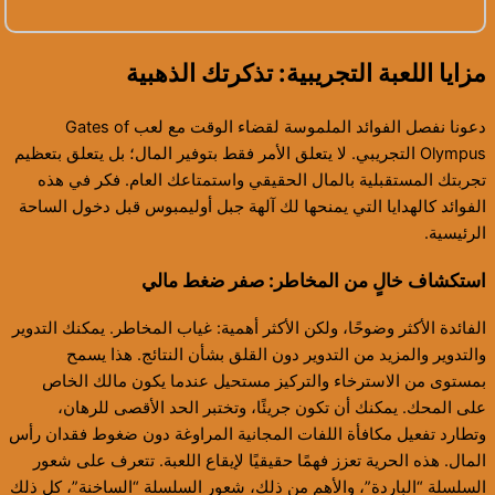
مزايا اللعبة التجريبية: تذكرتك الذهبية
دعونا نفصل الفوائد الملموسة لقضاء الوقت مع لعب Gates of
Olympus التجريبي. لا يتعلق الأمر فقط بتوفير المال؛ بل يتعلق بتعظيم
تجربتك المستقبلية بالمال الحقيقي واستمتاعك العام. فكر في هذه
الفوائد كالهدايا التي يمنحها لك آلهة جبل أوليمبوس قبل دخول الساحة
الرئيسية.
استكشاف خالٍ من المخاطر: صفر ضغط مالي
الفائدة الأكثر وضوحًا، ولكن الأكثر أهمية: غياب المخاطر. يمكنك التدوير
والتدوير والمزيد من التدوير دون القلق بشأن النتائج. هذا يسمح
بمستوى من الاسترخاء والتركيز مستحيل عندما يكون مالك الخاص
على المحك. يمكنك أن تكون جريئًا، وتختبر الحد الأقصى للرهان،
وتطارد تفعيل مكافأة اللفات المجانية المراوغة دون ضغوط فقدان رأس
المال. هذه الحرية تعزز فهمًا حقيقيًا لإيقاع اللعبة. تتعرف على شعور
السلسلة “الباردة”، والأهم من ذلك، شعور السلسلة “الساخنة”، كل ذلك