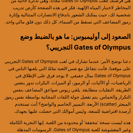
هي فرصتك للعب Gates of Olympus مجانًا، وهي تذكرة خالية من
المخاطر لاختبار المياه الإلهية. فكر في هذه الصفحة كأرض تدريب
شخصية لك، حيث يمكنك الشعور باندفاع الانتصارات المتتالية وإثارة
رموز المضاعف التي تسقط من السماء، كل ذلك دون قلق مالي واحد.
الصعود إلى أوليمبوس: ما هو بالضبط وضع
Gates of Olympus التجريبي؟
دعنا نوضح الأمر: عندما تشارك في لعب Gates of Olympus التجريبي
على موقعنا، فأنت تتفاعل مع
نفس اللعبة تمامًا
التي يلعبها الناس في
Gates of Olympus بمال حقيقي. لا يوجد فرق على الإطلاق في
الرياضيات، أو الآليات، أو الرموز، أو الميزات. البكرات تدور بنفس
الطريقة. التقلبات متطابقة. يلقي زيوس صواعق المضاعف بنفس
التكرار والحماس. يتم تفعيل جولة اللفات المجانية بواسطة نفس رموز
المبعثر (scatter) الأربعة. التمييز الحاسم والواضح؟ أنت تستخدم
أرصدة افتراضية للمتعة، وليس أموالك التي حصلت عليها بجهدك.
هذه ليست نسخة ‘مخففة’ أو محدودة من اللعبة. إنها التجربة الكاملة
وغير المغشوشة للعبة Gates of Olympus. الرسومات المذهلة