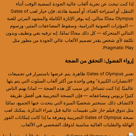
إذا كنت تبحث عن تجربة ألعاب عالية الجودة لتمضية الوقت أثناء
التنقل، أو استراحة الغداء، أو أمسية هادئة، فإن خيار لعب Gates of
Olympus مجانًا مثالي. إنه يوفر الإثارة الكاملة والمشهد المرئي للعبة
— المؤثرات الصوتية الدرامية، وسقوط المضاعفات المثير، ورسوم
التتالي المتحركة — كل ذلك مجانًا تمامًا. إنه ترفيه نقي ونظيف وبدون
تكلفة لأي شخص يقدر تصميم الألعاب عالي الجودة من مطور مثل
Pragmatic Play.
إرواء الفضول: التحقق من الضجة
تعتبر Gates of Olympus ظاهرة. يتم عرضها باستمرار في تجميعات
“الانتصارات الكبيرة” وهي واحدة من أكثر ألعاب السلوت التي يتم بثها
عالميًا. إذا كنت تتساءل عن سبب كل هذه الضجة — لماذا يهتم الناس
كثيرًا بزيوس ومضاعفاته — فإن النسخة التجريبية هي أفضل طريقة
لاكتشاف ذلك. ستختبر شخصيًا الميزة التي يتحدث عنها الجميع، تمامًا
مثل تذوق فيلم حاز على تقييمات عالية قبل شراء التذكرة. يمكنك لعب
نسخة Gates of Olympus التجريبية ومعرفة ما إذا كانت إمكانات الفوز
الهائلة والتقلبات العالية مناسبة لذوقك الشخصي في الألعاب.