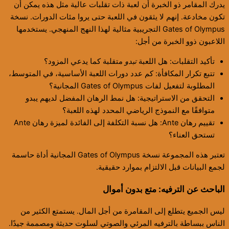
يدرك المقامر ذو الخبرة أن لعبة ذات تقلبات عالية مثل هذه يمكن أن
تكون مخادعة. إنهم لا يثقون في اللعبة حتى يروا مئات الدورات. نسخة
Gates of Olympus التجريبية مثالية لهذا النهج المنهجي. يستخدمها
اللاعبون ذوو الخبرة من أجل:
تأكيد التقلبات: هل اللعبة
تبدو
متقلبة كما يدعي المزود؟
تتبع تكرار المكافأة: كم عدد دورات اللعبة الأساسية، في المتوسط،
المطلوبة لتفعيل لفات Gates of Olympus المجانية؟
التحقق من الاستراتيجية: هل نمط الرهان المفضل لديهم يبدو
متوافقًا مع النموذج الرياضي المحدد لهذه اللعبة؟
تقييم رهان Ante: هل نسبة التكلفة إلى الفائدة لميزة رهان Ante
تستحق العناء؟
تعتبر هذه المجموعة نسخة Gates of Olympus المجانية أداة حاسمة
لجمع البيانات قبل الالتزام بموارد حقيقية.
الباحث عن الترفيه: متع بدون أموال
ليس الجميع يتطلع إلى المقامرة من أجل المال. يستمتع الكثير من
الناس ببساطة بالترفيه المرئي والصوتي لسلوت حديثة ومصممة جيدًا.