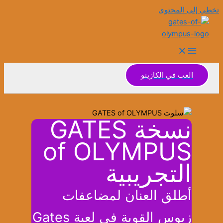
تخطي إلى المحتوى
العب في الكازينو
نسخة GATES
of OLYMPUS
التجريبية
أطلق العنان لمضاعفات
زيوس القوية في لعبة Gates