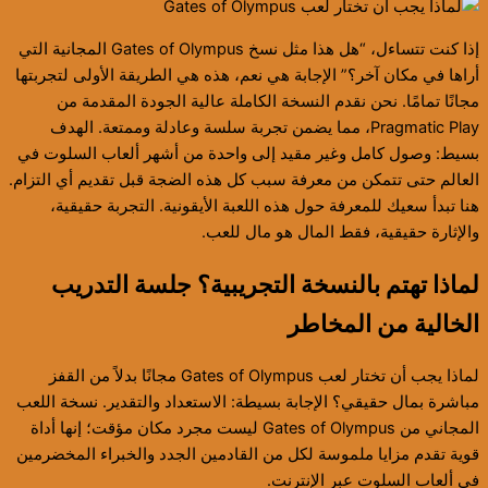
إذا كنت تتساءل، “هل هذا مثل نسخ Gates of Olympus المجانية التي
أراها في مكان آخر؟” الإجابة هي نعم، هذه هي الطريقة الأولى لتجربتها
مجانًا تمامًا. نحن نقدم النسخة الكاملة عالية الجودة المقدمة من
Pragmatic Play، مما يضمن تجربة سلسة وعادلة وممتعة. الهدف
بسيط: وصول كامل وغير مقيد إلى واحدة من أشهر ألعاب السلوت في
العالم حتى تتمكن من معرفة سبب كل هذه الضجة قبل تقديم أي التزام.
هنا تبدأ سعيك للمعرفة حول هذه اللعبة الأيقونية. التجربة حقيقية،
والإثارة حقيقية، فقط المال هو مال للعب.
لماذا تهتم بالنسخة التجريبية؟ جلسة التدريب
الخالية من المخاطر
لماذا يجب أن تختار لعب Gates of Olympus مجانًا بدلاً من القفز
مباشرة بمال حقيقي؟ الإجابة بسيطة: الاستعداد والتقدير. نسخة اللعب
المجاني من Gates of Olympus ليست مجرد مكان مؤقت؛ إنها أداة
قوية تقدم مزايا ملموسة لكل من القادمين الجدد والخبراء المخضرمين
في ألعاب السلوت عبر الإنترنت.