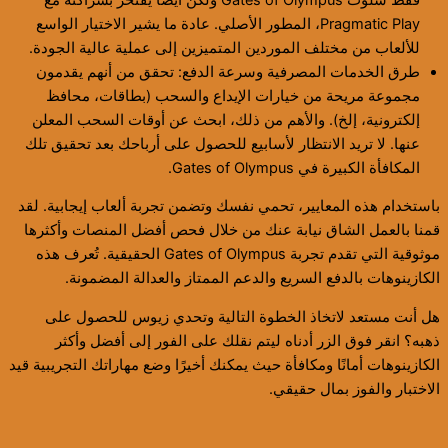
Pragmatic Play، المطور الأصلي. عادة ما يشير الاختيار الواسع
للألعاب من مختلف الموردين المتميزين إلى عملية عالية الجودة.
طرق الخدمات المصرفية وسرعة الدفع: تحقق من أنهم يقدمون
مجموعة مريحة من خيارات الإيداع والسحب (بطاقات، محافظ
إلكترونية، إلخ). والأهم من ذلك، ابحث عن أوقات السحب المعلن
عنها. لا تريد الانتظار لأسابيع للحصول على أرباحك بعد تحقيق تلك
المكافأة الكبيرة في Gates of Olympus.
باستخدام هذه المعايير، تحمي نفسك وتضمن تجربة ألعاب إيجابية. لقد
قمنا بالعمل الشاق نيابة عنك من خلال فحص أفضل المنصات وأكثرها
موثوقية التي تقدم تجربة Gates of Olympus الحقيقية. تُعرف هذه
الكازينوهات بالدفع السريع والدعم الممتاز والعدالة المضمونة.
هل أنت مستعد لاتخاذ الخطوة التالية وتحدي زيوس للحصول على
ذهبه؟ انقر فوق الزر أدناه ليتم نقلك على الفور إلى أفضل وأكثر
الكازينوهات أمانًا ومكافأة حيث يمكنك أخيرًا وضع مهاراتك التجريبية قيد
الاختبار والفوز بمال حقيقي.