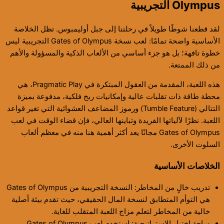
Olympus التجريبية
لقد قطعنا شوطًا طويلاً في رحلتنا إلى جبل أوليمبوس. تظل الخلاصة
الأساسية واضحة تمامًا: لعب نسخة Gates of Olympus التجريبية ليس
خطوة تافهة؛ بل هو جزء أساسي من الألعاب الذكية والمسؤولة والأهم
من ذلك الممتعة.
هذه اللعبة، المقدمة من العقول المبتكرة في Pragmatic Play، هي
محطة طاقة ذات تقلبات عالية وإمكانيات ربح فلكية، مدفوعة بميزة
التتالي (Tumble Feature) ورموز المضاعف العشوائية التي تغير قواعد
اللعبة. نظرًا لآلياتها الفريدة وتباينها العالي، فإن قضاء الوقت في لعب
Gates of Olympus مجانًا يعد أكثر أهمية هنا منه في معظم ألعاب
السلوت الأخرى.
الخلاصات الأساسية
تدريب خالٍ من المخاطر: النسخة التجريبية من Gates of Olympus
هي التوأم المتطابق لنسخة المال الحقيقي، حيث تقدم بيئة أصلية
خالية من المخاطر لتعلم مزاج اللعبة المتقلب للغاية.
ساحة اختبار الاستراتيجية: استخدم لعب Gates of Olympus