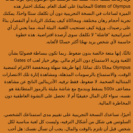
Gates of Olympus المجانية) على لعبك العام. يمكنك اختبار هذه
الميزة لساعات في النسخة التجريبية دون أن تكلفك سنتًا واحدًا. يمكنك
تجربة أحجام رهان مختلفة، ومحاكاة كيف يمكنك الزيادة أو النقصان بناءً
على رصيدك، ورؤية كيف تستجيب اللعبة. البيئة آمنة، مما يعني أن أي
استراتيجية “فاشلة” لا تكلفك سوى أرصدة افتراضية. هذه خطوة
حاسمة لأي شخص يريد نهجًا أكثر حسابًا لألعابه.
ثالثًا، إنها متعة خالصة بدون ضغوط. ربما تكون ببساطة فضوليًا بشأن
اللعبة وتريد الاستمتاع دون التزام مالي. يوفر خيار لعب Gates of
Olympus مجانًا ذلك تمامًا. إنها طريقة سهلة ومنخفضة الالتزام لتمضية
الوقت، والاستمتاع بالرسومات المذهلة، ومشاهدة إثارة تلك الانتصارات
المتتالية الضخمة. لا ضغوط، فقط ترفيه. الأدرينالين الناتج عن مشاهدة
مضاعف 500x يسقط ويندمج مع شاشة مليئة بالرموز المتطابقة هو
نفسه، سواء كان المال حقيقيًا أم لا. تحصل على النشوة العاطفية دون
المخاطرة المالية.
أخيرًا، تساعدك النسخة التجريبية على تقييم مدى استمتاعك الشخصي.
السلوتس هي شكل من أشكال الترفيه، وليست كل لعبة مناسبة لكل
شخص. قبل أن تلتزم بالوقت والمال، يجب أن تسأل نفسك: هل أحب