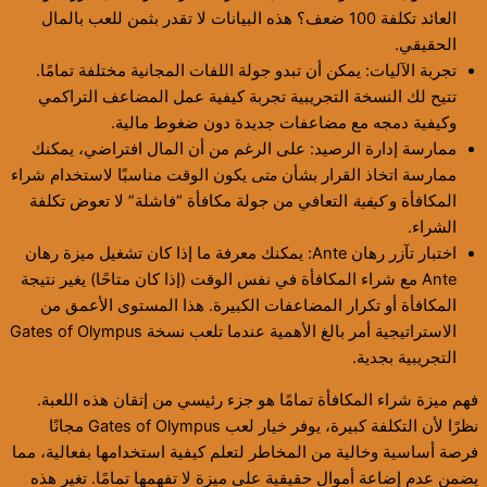
العائد تكلفة 100 ضعف؟ هذه البيانات لا تقدر بثمن للعب بالمال
الحقيقي.
تجربة الآليات: يمكن أن تبدو جولة اللفات المجانية مختلفة تمامًا.
تتيح لك النسخة التجريبية تجربة كيفية عمل المضاعف التراكمي
وكيفية دمجه مع مضاعفات جديدة دون ضغوط مالية.
ممارسة إدارة الرصيد: على الرغم من أن المال افتراضي، يمكنك
ممارسة اتخاذ القرار بشأن
متى
يكون الوقت مناسبًا لاستخدام شراء
المكافأة و
كيفية
التعافي من جولة مكافأة “فاشلة” لا تعوض تكلفة
الشراء.
اختبار تآزر رهان Ante: يمكنك معرفة ما إذا كان تشغيل ميزة رهان
Ante مع شراء المكافأة في نفس الوقت (إذا كان متاحًا) يغير نتيجة
المكافأة أو تكرار المضاعفات الكبيرة. هذا المستوى الأعمق من
الاستراتيجية أمر بالغ الأهمية عندما تلعب نسخة Gates of Olympus
التجريبية بجدية.
فهم ميزة شراء المكافأة تمامًا هو جزء رئيسي من إتقان هذه اللعبة.
نظرًا لأن التكلفة كبيرة، يوفر خيار لعب Gates of Olympus مجانًا
فرصة أساسية وخالية من المخاطر لتعلم كيفية استخدامها بفعالية، مما
يضمن عدم إضاعة أموال حقيقية على ميزة لا تفهمها تمامًا. تغير هذه