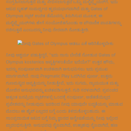
ಸಂಗ್ರಹಿಸಲಾಗುತ್ತದೆ ಮತ್ತು
ಸೇರಿಸಲಾಗುತ್ತದೆ
ಒಟ್ಟು ಮಲ್ಟಿಪ್ಲೈಯರ್‌ಗೆ. ಇದು
ಆಟದ ಬೃಹತ್ ಸಾಮರ್ಥ್ಯದ ಹೃದಯಭಾಗವಾಗಿದೆ ಮತ್ತು Gates of
Olympus ಸ್ಲಾಟ್ ಉಚಿತ ಡೆಮೊವನ್ನು ತಿರುಗಿಸುವ ಮೂಲಕ, ಈ
ಮಲ್ಟಿಪ್ಲೈಯರ್‌ಗಳು ಹೇಗೆ ಸಂಯೋಜಿತಗೊಂಡು ಆ ಪೌರಾಣಿಕ ಪಾವತಿಗಳನ್ನು
ರಚಿಸುತ್ತವೆ ಎಂಬುದನ್ನು ನೀವು ನೇರವಾಗಿ ನೋಡುತ್ತೀರಿ.
ನೀವು ಆಶ್ಚರ್ಯ ಪಡುತ್ತಿದ್ದರೆ, “ಇದು ನಾನು ಬೇರೆಡೆ ನೋಡುವ Gates of
Olympus kostenlos ಆವೃತ್ತಿಗಳಂತೆಯೇ ಇದೆಯೇ?” ಉತ್ತರ ಹೌದು,
ಇದನ್ನು ಸಂಪೂರ್ಣವಾಗಿ ಉಚಿತವಾಗಿ ಅನುಭವಿಸಲು ಇದು ಪ್ರಮುಖ
ಮಾರ್ಗವಾಗಿದೆ. ನಾವು Pragmatic Play ಒದಗಿಸಿದ ಪೂರ್ಣ, ಉತ್ತಮ
ಗುಣಮಟ್ಟದ ಆವೃತ್ತಿಯನ್ನು ನೀಡುತ್ತೇವೆ, ಇದು ಸುಗಮ, ನ್ಯಾಯಯುತ ಮತ್ತು
ಮೋಜಿನ ಅನುಭವವನ್ನು ಖಚಿತಪಡಿಸುತ್ತದೆ. ಗುರಿ ಸರಳವಾಗಿದೆ: ಪ್ರಪಂಚದ
ಅತ್ಯಂತ ಜನಪ್ರಿಯ ಸ್ಲಾಟ್‌ಗಳಲ್ಲಿ ಒಂದಕ್ಕೆ ಸಂಪೂರ್ಣ, ಅಡೆತಡೆಯಿಲ್ಲದ
ಪ್ರವೇಶವನ್ನು ನೀಡುವುದು ಇದರಿಂದ ನೀವು ಯಾವುದೇ ಬದ್ಧತೆಯನ್ನು ಮಾಡುವ
ಮೊದಲು ಈ ಹೈಪ್ ಎಲ್ಲದರ ಬಗ್ಗೆ ಎಂದು ತಿಳಿದುಕೊಳ್ಳಬಹುದು. ಈ
ಸಾಂಪ್ರದಾಯಿಕ ಆಟದ ಬಗ್ಗೆ ನಿಮ್ಮ ಜ್ಞಾನದ ಅನ್ವೇಷಣೆಯನ್ನು ನೀವು ಇಲ್ಲಿಂದ
ಪ್ರಾರಂಭಿಸುತ್ತೀರಿ. ಅನುಭವವು ನೈಜವಾಗಿದೆ, ಉತ್ಸಾಹವು ನೈಜವಾಗಿದೆ, ಹಣ