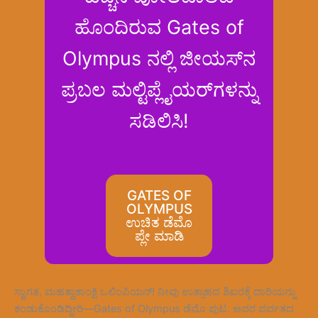
ಹೊಂದಿರುವ Gates of
Olympus ನಲ್ಲಿ ಜೀಯಸ್‌ನ
ಪ್ರಬಲ ಮಲ್ಟಿಪ್ಲೈಯರ್‌ಗಳನ್ನು
ಸಡಿಲಿಸಿ!
GATES OF
OLYMPUS
ಉಚಿತ ಡೆಮೊ
ಪ್ಲೇ ಮಾಡಿ
ಸ್ವಾಗತ, ಮಹತ್ವಾಕಾಂಕ್ಷಿ ಒಲಿಂಪಿಯನ್! ನೀವು ಉತ್ಸಾಹದ ಶಿಖರಕ್ಕೆ ದಾರಿಯನ್ನು
ಕಂಡುಕೊಂಡಿದ್ದೀರಿ—Gates of Olympus ಡೆಮೊ ಪುಟ. ಅವರ ಪರ್ವತದ