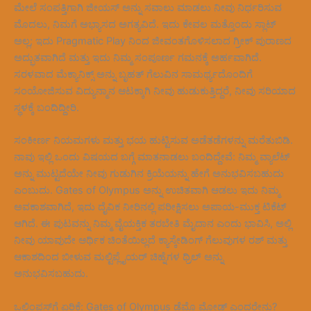
ಮೇಲೆ ಸಂಪತ್ತಿಗಾಗಿ ಜೀಯಸ್ ಅನ್ನು ಸವಾಲು ಮಾಡಲು ನೀವು ನಿರ್ಧರಿಸುವ
ಮೊದಲು, ನಿಮಗೆ ಅಭ್ಯಾಸದ ಅಗತ್ಯವಿದೆ. ಇದು ಕೇವಲ ಮತ್ತೊಂದು ಸ್ಲಾಟ್
ಅಲ್ಲ; ಇದು Pragmatic Play ನಿಂದ ಜೀವಂತಗೊಳಿಸಲಾದ ಗ್ರೀಕ್ ಪುರಾಣದ
ಅದ್ಭುತವಾಗಿದೆ ಮತ್ತು ಇದು ನಿಮ್ಮ ಸಂಪೂರ್ಣ ಗಮನಕ್ಕೆ ಅರ್ಹವಾಗಿದೆ.
ಸರಳವಾದ ಮೆಕ್ಯಾನಿಕ್ಸ್ ಅನ್ನು ಬೃಹತ್ ಗೆಲುವಿನ ಸಾಮರ್ಥ್ಯದೊಂದಿಗೆ
ಸಂಯೋಜಿಸುವ ವಿದ್ಯುನ್ಮಾನ ಆಟಕ್ಕಾಗಿ ನೀವು ಹುಡುಕುತ್ತಿದ್ದರೆ, ನೀವು ಸರಿಯಾದ
ಸ್ಥಳಕ್ಕೆ ಬಂದಿದ್ದೀರಿ.
ಸಂಕೀರ್ಣ ನಿಯಮಗಳು ಮತ್ತು ಭಯ ಹುಟ್ಟಿಸುವ ಅಡೆತಡೆಗಳನ್ನು ಮರೆತುಬಿಡಿ.
ನಾವು ಇಲ್ಲಿ ಒಂದು ವಿಷಯದ ಬಗ್ಗೆ ಮಾತನಾಡಲು ಬಂದಿದ್ದೇವೆ: ನಿಮ್ಮ ವ್ಯಾಲೆಟ್
ಅನ್ನು ಮುಟ್ಟದೆಯೇ ನೀವು ಗುಡುಗಿನ ಕ್ರಿಯೆಯನ್ನು ಹೇಗೆ ಅನುಭವಿಸಬಹುದು
ಎಂಬುದು. Gates of Olympus ಅನ್ನು ಉಚಿತವಾಗಿ ಆಡಲು ಇದು ನಿಮ್ಮ
ಅವಕಾಶವಾಗಿದೆ, ಇದು ದೈವಿಕ ನೀರಿನಲ್ಲಿ ಪರೀಕ್ಷಿಸಲು ಅಪಾಯ-ಮುಕ್ತ ಟಿಕೆಟ್
ಆಗಿದೆ. ಈ ಪುಟವನ್ನು ನಿಮ್ಮ ವೈಯಕ್ತಿಕ ತರಬೇತಿ ಮೈದಾನ ಎಂದು ಭಾವಿಸಿ, ಅಲ್ಲಿ
ನೀವು ಯಾವುದೇ ಆರ್ಥಿಕ ಚಿಂತೆಯಿಲ್ಲದೆ ಕ್ಯಾಸ್ಕೇಡಿಂಗ್ ಗೆಲುವುಗಳ ರಶ್ ಮತ್ತು
ಆಕಾಶದಿಂದ ಬೀಳುವ ಮಲ್ಟಿಪ್ಲೈಯರ್ ಚಿಹ್ನೆಗಳ ಥ್ರಿಲ್ ಅನ್ನು
ಅನುಭವಿಸಬಹುದು.
ಒಲಿಂಪಸ್‌ಗೆ ಏರಿಕೆ: Gates of Olympus ಡೆಮೊ ಮೋಡ್ ಎಂದರೇನು?