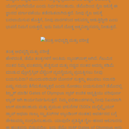
ಯೋಗ್ಯವಾಗಿದೆಯೇ ಎಂದು ನಿರ್ಧರಿಸಬಹುದು. ಡೆಮೊದಿಂದ ನೈಜ ಆಟಕ್ಕೆ ಈ
ಜ್ಞಾನದ ವರ್ಗಾವಣೆಯು ತಡೆರಹಿತವಾಗಿರುತ್ತದೆ. ನೀವು ನೈಜ ಆಟಕ್ಕೆ
ಬದಲಾಯಿಸುವ ಹೊತ್ತಿಗೆ, ನೀವು ವಾರಗಳಿಂದ ಆಟವನ್ನು ಆಡುತ್ತಿದ್ದೀರಿ ಎಂಬ
ಭಾವನೆ ನಿಮಗೆ ಬರುತ್ತದೆ, ಇದು ನಿಮಗೆ ದೊಡ್ಡ ಆತ್ಮವಿಶ್ವಾಸವನ್ನು ನೀಡುತ್ತದೆ.
ತಂತ್ರ ಅಭಿವೃದ್ಧಿ ಮತ್ತು ಪರೀಕ್ಷೆ
ಹೇಳಿದಂತೆ, ಡೆಮೊ ತಂತ್ರಗಳಿಗೆ ಅಂತಿಮ ಸ್ಯಾಂಡ್‌ಬಾಕ್ಸ್ ಆಗಿದೆ. ಗೆಲುವಿನ
ನಂತರ ನಿಮ್ಮ ಪಂತವನ್ನು ಹೆಚ್ಚಿಸುವ ಮತ್ತು ನಷ್ಟದ ನಂತರ ಅದನ್ನು ಕಡಿಮೆ
ಮಾಡುವ ಪ್ರೋಗ್ರೆಸ್ಸಿವ್ ಬೆಟ್ಟಿಂಗ್ ವ್ಯವಸ್ಥೆಯನ್ನು ಪ್ರಯತ್ನಿಸಲು ನೀವು
ಬಯಸುವಿರಾ? ಮುಂದುವರಿಯಿರಿ! ಬೋನಸ್ ಸುತ್ತನ್ನು ತಲುಪಲು ಸರಾಸರಿ
ಎಷ್ಟು ಸಮಯ ತೆಗೆದುಕೊಳ್ಳುತ್ತದೆ ಎಂದು ನೋಡಲು ಬಯಸುವಿರಾ? ಡೆಮೊದಲ್ಲಿ
ಟ್ರ್ಯಾಕ್ ಮಾಡಿ! Gates of Olympus ಸ್ಲಾಟ್ ಉಚಿತ ಆವೃತ್ತಿಯು ಪರಿಪೂರ್ಣ
ಲ್ಯಾಬ್ ಆಗಿ ಕಾರ್ಯನಿರ್ವಹಿಸುತ್ತದೆ. ನಿಮ್ಮ ಫಲಿತಾಂಶಗಳನ್ನು ನೀವು ನಿಖರವಾಗಿ
ಲಾಗ್ ಮಾಡಬಹುದು ಮತ್ತು ಪ್ರಮುಖ ಘಟನೆಗಳ (500x ಮಲ್ಟಿಪ್ಲೈಯರ್
ಡ್ರಾಪ್ ಅಥವಾ ನಾಲ್ಕು ಸ್ಕ್ಯಾಟರ್‌ಗಳ ಲ್ಯಾಂಡಿಂಗ್ ನಂತಹ) ಆವರ್ತನದ ಬಗ್ಗೆ
ಡೇಟಾವನ್ನು ಸಂಗ್ರಹಿಸಬಹುದು. ಯಾವುದೇ ಪ್ರತಿಷ್ಠಿತ ನೈಜ-ಹಣದ ಆಟಗಾರನು
ಈ ಹಂತವನ್ನು ಬಿಡುವುದಿಲ್ಲ, ಇದು ಡೆಮೊ ಸ್ಲಾಟ್ Gates of Olympus ಅನ್ನು