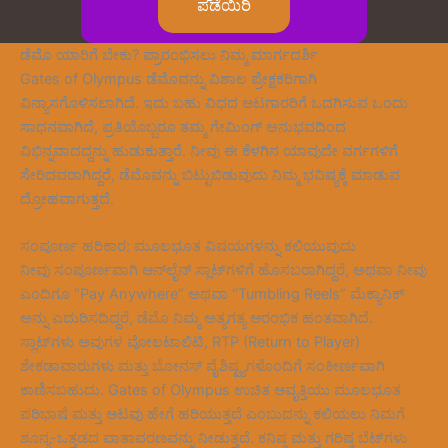
ಪಡೆಯಿರಿ
ಡೆಮೊ ಯಾರಿಗೆ ಬೇಕು? ಪ್ರಾರಂಭಿಸಲು ನಿಮ್ಮ ಮಾರ್ಗದರ್ಶಿ
Gates of Olympus ಡೆಮೊವನ್ನು ವಿಶಾಲ ಪ್ರೇಕ್ಷಕರಿಗಾಗಿ
ವಿನ್ಯಾಸಗೊಳಿಸಲಾಗಿದೆ. ಇದು ಬಹು ವಿಧದ ಆಟಗಾರರಿಗೆ ಒದಗಿಸುವ ಒಂದು
ಸಾಧನವಾಗಿದೆ, ಪ್ರತಿಯೊಬ್ಬರೂ ತಮ್ಮ ಗೇಮಿಂಗ್ ಅನುಭವದಿಂದ
ವಿಭಿನ್ನವಾದದ್ದನ್ನು ಹುಡುಕುತ್ತಾರೆ. ನೀವು ಈ ಕೆಳಗಿನ ಯಾವುದೇ ವರ್ಗಗಳಿಗೆ
ಸೇರಿದವರಾಗಿದ್ದರೆ, ಡೆಮೊವನ್ನು ಬಿಟ್ಟುಬಿಡುವುದು ನಿಮ್ಮ ಭವಿಷ್ಯಕ್ಕೆ ಮಾಡುವ
ದ್ರೋಹವಾಗುತ್ತದೆ.
ಸಂಪೂರ್ಣ ಹರಿಕಾರ: ಮೂಲಭೂತ ವಿಷಯಗಳನ್ನು ಕಲಿಯುವುದು
ನೀವು ಸಂಪೂರ್ಣವಾಗಿ ಆನ್‌ಲೈನ್ ಸ್ಲಾಟ್‌ಗಳಿಗೆ ಹೊಸಬರಾಗಿದ್ದರೆ, ಅಥವಾ ನೀವು
ಎಂದಿಗೂ “Pay Anywhere” ಅಥವಾ “Tumbling Reels” ಮೆಕ್ಯಾನಿಕ್
ಅನ್ನು ಎದುರಿಸದಿದ್ದರೆ, ಡೆಮೊ ನಿಮ್ಮ ಅತ್ಯಗತ್ಯ ಆರಂಭಿಕ ಹಂತವಾಗಿದೆ.
ಸ್ಲಾಟ್‌ಗಳು ಅವುಗಳ ವೋಲಟಾಲಿಟಿ, RTP (Return to Player)
ಶೇಕಡಾವಾರುಗಳು ಮತ್ತು ಬೋನಸ್ ವೈಶಿಷ್ಟ್ಯಗಳೊಂದಿಗೆ ಸಂಕೀರ್ಣವಾಗಿ
ಕಾಣಿಸಬಹುದು. Gates of Olympus ಉಚಿತ ಆವೃತ್ತಿಯು ಮೂಲಭೂತ
ಪರಿಭಾಷೆ ಮತ್ತು ಆಟವು ಹೇಗೆ ಹರಿಯುತ್ತದೆ ಎಂಬುದನ್ನು ಕಲಿಯಲು ನಿಮಗೆ
ಶೂನ್ಯ-ಒತ್ತಡದ ವಾತಾವರಣವನ್ನು ನೀಡುತ್ತದೆ. ಕನಿಷ್ಠ ಮತ್ತು ಗರಿಷ್ಠ ಬೆಟ್‌ಗಳು