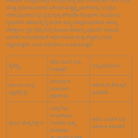
Feature” (ಲಭ್ಯವಿರುವಲ್ಲಿ) ಸಾಮರ್ಥ್ಯವನ್ನು ಇದು ಒಳಗೊಂಡಿದೆ. ಇದು ಒಂದು
ದೊಡ್ಡ ಪ್ರಯೋಜನವಾಗಿದೆ ಏಕೆಂದರೆ ಮಲ್ಟಿಪ್ಲೈಯರ್‌ಗಳನ್ನು ಸಂಗ್ರಹಿಸಿ
ಸೇರಿಸುವುದರಿಂದ ಫ್ರೀ ಸ್ಪಿನ್ಸ್ ಸುತ್ತು ಪೌರಾಣಿಕ ಗೆಲುವುಗಳು ಸಂಭವಿಸುವ
ಸ್ಥಳವಾಗಿದೆ. ಡೆಮೊದಲ್ಲಿ ಬೈ ಫೀಚರ್ ಅನ್ನು ಪರೀಕ್ಷಿಸುವುದರಿಂದ ಅದನ್ನು
ಪರೀಕ್ಷಿಸಲು ನೈಜ ಕರೆನ್ಸಿಯಲ್ಲಿ ನೂರಾರು ಹಣವನ್ನು ವ್ಯಯಿಸದೆ ಸಂಭಾವ್ಯ
ಪಾವತಿಗೆ ಸಂಬಂಧಿಸಿದಂತೆ ಅದರ ಸಮಯ ಮತ್ತು ವೆಚ್ಚವನ್ನು ನೀವು
ಇಷ್ಟಪಡುತ್ತೀರಾ ಎಂದು ನಿರ್ಧರಿಸಲು ಅನುಮತಿಸುತ್ತದೆ.
ಡೆಮೊ ನಿಮಗೆ ಏನು
ವೈಶಿಷ್ಟ್ಯ
ನಿಮ್ಮ ಪ್ರಯೋಜನ
ನೀಡುತ್ತದೆ
ಅನಿಯಮಿತ
ಅಪಾಯ-ಮುಕ್ತ
ಆರ್ಥಿಕ ಚಿಂತೆಯಿಲ್ಲದೆ
ವರ್ಚುವಲ್
ಬ್ಯಾಲೆನ್ಸ್ 💰
ಆಟವಾಡಿ
ಕ್ರೆಡಿಟ್‌ಗಳು
ಎಲ್ಲಾ Pay
Anywhere,
ಆಟದ ಎಂಜಿನ್ ಬಗ್ಗೆ
ಪೂರ್ಣ ಮೆಕ್ಯಾನಿಕ್ಸ್ ⚙️
Tumble ಮತ್ತು
ಆಳವಾದ ತಿಳುವಳಿಕೆ
Multiplier
ಡ್ರಾಪ್‌ಗಳಿಗೆ ಪ್ರವೇಶ