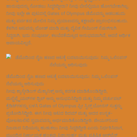
ಹಾರುವುದನ್ನು ನೋಡಲು ಸಿದ್ಧರಿದ್ದೀರಾ? ನೀವು ಬೇರೆಲ್ಲಿಯೂ ಹೋಗಬೇಕಾಗಿಲ್ಲ.
ನೀವು ಇಲ್ಲೇ ಈ ಪುಟದಲ್ಲಿ Gates of Olympus ಡೆಮೊವನ್ನು ಆಡಬಹುದು
ಮತ್ತು ಪರ್ವತದ ಮೇಲಿನ ನಿಮ್ಮ ಪ್ರಯಾಣವನ್ನು ತಕ್ಷಣವೇ ಪ್ರಾರಂಭಿಸಬಹುದು.
ಕೆಳಗಿನ ಆಟವನ್ನು ಲೋಡ್ ಮಾಡಿ ಮತ್ತು ದೈವಿಕ ಗೇಮಿಂಗ್ ಸೆಷನ್‌ಗಾಗಿ
ಸಿದ್ಧರಾಗಿ. ಇದು ಸಂಪೂರ್ಣ, ಕಲಬೆರಕೆಯಿಲ್ಲದ ಅನುಭವವಾಗಿದೆ, ಆದರೆ ಆರ್ಥಿಕ
ಅಪಾಯವಿಲ್ಲದೆ.
ಡೆಮೊದಿಂದ ನೈಜ ಹಣದ ಆಟಕ್ಕೆ ಬದಲಾಯಿಸುವುದು: ನಿಮ್ಮ ಒಲಿಂಪಸ್
ನೆಲೆಯನ್ನು ಆರಿಸುವುದು
ನೀವು ಕ್ಯಾಸ್ಕೇಡಿಂಗ್ ಮೆಕ್ಯಾನಿಕ್ಸ್ ಅನ್ನು ಕರಗತ ಮಾಡಿಕೊಂಡಿದ್ದೀರಿ,
ಮಲ್ಟಿಪ್ಲೈಯರ್‌ಗಳ ಥ್ರಿಲ್ ಅನ್ನು ಅನುಭವಿಸಿದ್ದೀರಿ ಮತ್ತು ನಿಮ್ಮ ವರ್ಚುವಲ್
ಕ್ರೆಡಿಟ್‌ಗಳನ್ನು ಬಳಸಿ Gates of Olympus ಫ್ರೀ ಸ್ಪಿನ್ಸ್ ಬೋನಸ್ ಸುತ್ತನ್ನು
ಪ್ರಚೋದಿಸಿದ್ದೀರಿ. ಈಗ ನೀವು ಆಟದ ರಿದಮ್ ಮತ್ತು ಅದರ ಉನ್ನತ-
ವೋಲಟಾಲಿಟಿ ಸ್ವಭಾವವನ್ನು ಅರ್ಥಮಾಡಿಕೊಂಡಿದ್ದೀರಿ. ಜೀಯಸ್‌ನಿಂದ
ನಿಜವಾದ ನಿಧಿಯನ್ನು ಹುಡುಕಲು ನೀವು ಸಿದ್ಧರಿದ್ದೀರಿ ಎಂದು ನಿರ್ಧರಿಸಿದಾಗ,
ಮುಂದಿನ ನಿರ್ಣಾಯಕ ಹಂತವು ವಿಶ್ವಾಸಾರ್ಹ ಮತ್ತು ಪ್ರತಿಷ್ಠಿತ ಆನ್‌ಲೈನ್