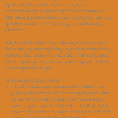
ಕ್ಯಾಸಿನೊವನ್ನು ಆರಿಸುವುದಾಗಿದೆ. ಈ ನಿರ್ಧಾರವು ಸ್ಲಾಟ್ ಅನ್ನು
ಅರ್ಥಮಾಡಿಕೊಳ್ಳುವಷ್ಟೇ ಮುಖ್ಯವಾಗಿದೆ. ನೈಜ ಹಣದೊಂದಿಗೆ Gates of
Olympus ಅನ್ನು ಉಚಿತವಾಗಿ ಆಡಲು ಉತ್ತಮ ಸ್ಥಳಗಳನ್ನು ನೀವು ಇಲ್ಲೇ ನಮ್ಮ
ಸೈಟ್‌ನಲ್ಲಿ ಕಾಣಬಹುದು, ಆದರೆ ನೀವೇ ಏನನ್ನು ಗಮನಿಸಬೇಕೆಂದು ನೀವು
ತಿಳಿದಿರಬೇಕು.
ನಿಮ್ಮ ಹೋಮ್‌ವರ್ಕ್ ಮಾಡದೆ ನೀವು ಎಂದಿಗೂ ಕ್ಯಾಸಿನೊಗೆ ಇಳಿಯಬಾರದು.
ನೆನಪಿಡಿ, ಇಲ್ಲಿ ನಿಮ್ಮ ಆರ್ಥಿಕ ಭದ್ರತೆ ಮತ್ತು ನಿಮ್ಮ ಆಟದ ನ್ಯಾಯಸಮ್ಮತತೆಯನ್ನು
ನಿರ್ಧರಿಸಲಾಗುತ್ತದೆ. Gates of Olympus ಡೆಮೊ ಸ್ಲಾಟ್‌ನಿಂದ ನೈಜ ಆಟಕ್ಕೆ
ಪರಿವರ್ತನೆಯಾಗುವಾಗ, ನೀವು ಹಲವಾರು ಪ್ರಮುಖ ವಿಶ್ವಾಸಾರ್ಹ ಸಂಕೇತಗಳ
ಮೇಲೆ ಕೇಂದ್ರೀಕರಿಸಬೇಕಾಗುತ್ತದೆ:
ಕ್ಯಾಸಿನೊ ಆಯ್ಕೆಯ ಪ್ರಮುಖ ಸ್ತಂಭಗಳು
ಪರವಾನಗಿ ಮತ್ತು ನಿಯಂತ್ರಣ: ಇದು ಮಾತುಕತೆಗೆ ಒಳಪಡದ ವಿಷಯ.
ಪ್ರತಿಷ್ಠಿತ ಕ್ಯಾಸಿನೊವು ಮಾನ್ಯತೆ ಪಡೆದ ಗೇಮಿಂಗ್ ಪ್ರಾಧಿಕಾರದಿಂದ (Malta
Gaming Authority, UK Gambling Commission ಅಥವಾ
ಅಂತಹ ಸಂಸ್ಥೆಗಳು) ಪರವಾನಗಿ ಪಡೆದಿರಬೇಕು. ಪರವಾನಗಿಯು ಕ್ಯಾಸಿನೊ
ಕಾನೂನುಬದ್ಧವಾಗಿ ಕಾರ್ಯನಿರ್ವಹಿಸುತ್ತದೆ, ಅದರ ಆಟಗಳು (ಸ್ಲಾಟ್ ಡೆಮೊ