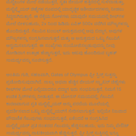
ಮೆಟ್ಟಿಲುಗಳ ಮೇಲೆ ನಡೆಯುತ್ತದೆ, ಸ್ವತಃ ಜೀಯಸ್ ಹತ್ತಿರದಲ್ಲಿ ಸುಳಿದಾಡುತ್ತಾ,
ಮಲ್ಟಿಪ್ಲೈಯರ್ ಚಿಹ್ನೆಗಳ ರೂಪದಲ್ಲಿ ಯಾದೃಚ್ಛಿಕ ಆಶೀರ್ವಾದಗಳನ್ನು ನೀಡಲು
ಸಿದ್ಧನಾಗಿರುತ್ತಾನೆ. ಈ ರೆಕ್ಕೆಯ ಗೋಳಗಳು ಯಾವುದೇ ಸಮಯದಲ್ಲಿ ರೀಲ್‌ಗಳ
ಮೇಲೆ ಬೀಳಬಹುದು, 2x ನಿಂದ ಹಿಡಿದು ಎಪಿಕ್ 500x ವರೆಗಿನ ಮೌಲ್ಯಗಳನ್ನು
ಹೊಂದಿರುತ್ತವೆ. ಗೆಲುವಿನ ಟಂಬಲ್ ಅನುಕ್ರಮದಲ್ಲಿ ಅವು ಬಿದ್ದಾಗ, ಅವುಗಳ
ಮೌಲ್ಯಗಳನ್ನು ಸಂಗ್ರಹಿಸಲಾಗುತ್ತದೆ ಮತ್ತು ಆ ಅನುಕ್ರಮದ ಒಟ್ಟು ಗೆಲುವಿಗೆ
ಅನ್ವಯಿಸಲಾಗುತ್ತದೆ. ಈ ಸಂಖ್ಯೆಗಳು ಸಂಯೋಜಿಸಲ್ಪಡುವುದನ್ನು ನೀವು
ನೋಡಿದಾಗ ಉತ್ಸಾಹ ಹೆಚ್ಚಾಗುತ್ತದೆ, ಇದು ಆಟವು ಹೊಂದಿರುವ ಬೃಹತ್
ಸಾಮರ್ಥ್ಯವನ್ನು ಸೂಚಿಸುತ್ತದೆ.
ಅಂತಿಮ ಗುರಿ, ಸಹಜವಾಗಿ, Gates of Olympus ಫ್ರೀ ಸ್ಪಿನ್ಸ್ ಸುತ್ತನ್ನು
ಪ್ರಚೋದಿಸುವುದಾಗಿದೆ. ನಾಲ್ಕು ಅಥವಾ ಹೆಚ್ಚಿನ ಜೀಯಸ್ ಸ್ಕ್ಯಾಟರ್ ಚಿಹ್ನೆಗಳು
ರೀಲ್‌ಗಳ ಮೇಲೆ ಎಲ್ಲಿಯಾದರೂ ಬಿದ್ದಾಗ ಇದು ಸಂಭವಿಸುತ್ತದೆ, ನಿಮಗೆ 15
ಉಚಿತ ಸ್ಪಿನ್‌ಗಳನ್ನು ನೀಡುತ್ತದೆ. ಈ ಬೋನಸ್ ಸಮಯದಲ್ಲಿ, ಗೆಲುವಿಗೆ
ಕಾರಣವಾಗುವ ಪ್ರತಿ ಮಲ್ಟಿಪ್ಲೈಯರ್ ಅನ್ನು ಪರದೆಯ ಮೂಲೆಯಲ್ಲಿ
ಪ್ರದರ್ಶಿಸಲಾದ ಒಟ್ಟು ಮಲ್ಟಿಪ್ಲೈಯರ್‌ಗೆ ಸೇರಿಸಲಾಗುತ್ತದೆ. ಇಲ್ಲಿಯೇ ನಿಜವಾದ
ಪೌರಾಣಿಕ ಗೆಲುವುಗಳು ಸಂಭವಿಸುತ್ತವೆ, ಏಕೆಂದರೆ ಆ ಸಂಗ್ರಹಿಸಿದ
ಮಲ್ಟಿಪ್ಲೈಯರ್
ಪ್ರತಿ
ನಂತರದ ಗೆಲುವನ್ನು ಹೆಚ್ಚಿಸಬಹುದು, ಇದು ನಿಮ್ಮ ಪೇಔಟ್
ಸಾಮರ್ಥ್ಯವನ್ನು ನಾಟಕೀಯವಾಗಿ ಹೆಚ್ಚಿಸುತ್ತದೆ. ಫ್ರೀ ಸ್ಪಿನ್ಸ್ ಸುತ್ತಿನಲ್ಲಿ ಇನ್ನೂ