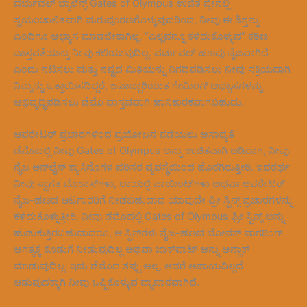
ವರ್ಚುವಲ್ ಬ್ಯಾಲೆನ್ಸ್ Gates of Olympus ಉಚಿತ ಪ್ಲೇನಲ್ಲಿ
ಸ್ವಯಂಚಾಲಿತವಾಗಿ ಮರುಪೂರಣಗೊಳ್ಳುವುದರಿಂದ, ನೀವು ಈ ಶಿಸ್ತನ್ನು
ಎಂದಿಗೂ ಅಭ್ಯಾಸ ಮಾಡಬೇಕಾಗಿಲ್ಲ. “ಎಲ್ಲವನ್ನೂ ಕಳೆದುಕೊಳ್ಳುವ” ಕಠಿಣ
ವಾಸ್ತವತೆಯನ್ನು ನೀವು ಕಲಿಯುವುದಿಲ್ಲ. ವರ್ಚುವಲ್ ಹಣವು ನೈಜವಾಗಿದೆ
ಎಂದು ನಟಿಸಲು ಮತ್ತು ನಷ್ಟದ ಮಿತಿಯನ್ನು ನಿಗದಿಪಡಿಸಲು ನೀವು ಸಕ್ರಿಯವಾಗಿ
ನಿಮ್ಮನ್ನು ಒತ್ತಾಯಿಸದಿದ್ದರೆ, ಜವಾಬ್ದಾರಿಯುತ ಗೇಮಿಂಗ್ ಅಭ್ಯಾಸಗಳನ್ನು
ಅಭಿವೃದ್ಧಿಪಡಿಸಲು ಡೆಮೊ ವಾಸ್ತವವಾಗಿ ಹಾನಿಕಾರಕವಾಗಬಹುದು.
ಆಪರೇಟರ್ ಪ್ರಚಾರಗಳಿಂದ ಪ್ರಯೋಜನ ಪಡೆಯಲು ಅಸಾಧ್ಯತೆ
ಡೆಮೊದಲ್ಲಿ ನೀವು Gates of Olympus ಅನ್ನು ಉಚಿತವಾಗಿ ಆಡಿದಾಗ, ನೀವು
ನೈಜ ಆನ್‌ಲೈನ್ ಕ್ಯಾಸಿನೊಗಳ ಪರಿಸರ ವ್ಯವಸ್ಥೆಯಿಂದ ಹೊರಗಿರುತ್ತೀರಿ. ಇದರರ್ಥ
ನೀವು ಸ್ವಾಗತ ಬೋನಸ್‌ಗಳು, ಲಾಯಲ್ಟಿ ಪಾಯಿಂಟ್‌ಗಳು ಅಥವಾ ಆಪರೇಟರ್
ನೈಜ-ಹಣದ ಆಟಗಾರರಿಗೆ ನೀಡಬಹುದಾದ ಯಾವುದೇ ಫ್ರೀ ಸ್ಪಿನ್ಸ್ ಪ್ರಚಾರಗಳನ್ನು
ಕಳೆದುಕೊಳ್ಳುತ್ತೀರಿ. ನೀವು ಡೆಮೊದಲ್ಲಿ Gates of Olympus ಫ್ರೀ ಸ್ಪಿನ್ಸ್ ಅನ್ನು
ಹುಡುಕುತ್ತಿರಬಹುದಾದರೂ, ಆ ಸ್ಪಿನ್‌ಗಳು ನೈಜ-ಹಣದ ಬೋನಸ್ ವಾಗರಿಂಗ್
ಅಗತ್ಯಕ್ಕೆ ಕೊಡುಗೆ ನೀಡುವುದಿಲ್ಲ ಅಥವಾ ಜಾಕ್‌ಪಾಟ್ ಅನ್ನು ಅನ್ಲಾಕ್
ಮಾಡುವುದಿಲ್ಲ. ಇದು ಡೆಮೊದ ತಪ್ಪು ಅಲ್ಲ, ಆದರೆ ಅಪಾಯವಿಲ್ಲದೆ
ಆಡುವುದಕ್ಕಾಗಿ ನೀವು ಒಪ್ಪಿಕೊಳ್ಳುವ ವ್ಯಾಪಾರವಾಗಿದೆ.