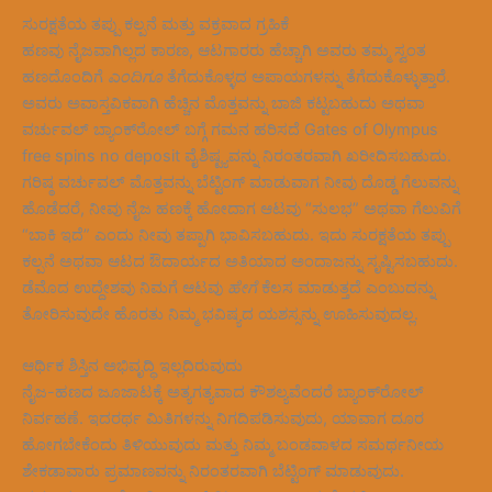
ಸುರಕ್ಷತೆಯ ತಪ್ಪು ಕಲ್ಪನೆ ಮತ್ತು ವಕ್ರವಾದ ಗ್ರಹಿಕೆ
ಹಣವು ನೈಜವಾಗಿಲ್ಲದ ಕಾರಣ, ಆಟಗಾರರು ಹೆಚ್ಚಾಗಿ ಅವರು ತಮ್ಮ ಸ್ವಂತ
ಹಣದೊಂದಿಗೆ
ಎಂದಿಗೂ
ತೆಗೆದುಕೊಳ್ಳದ ಅಪಾಯಗಳನ್ನು ತೆಗೆದುಕೊಳ್ಳುತ್ತಾರೆ.
ಅವರು ಅವಾಸ್ತವಿಕವಾಗಿ ಹೆಚ್ಚಿನ ಮೊತ್ತವನ್ನು ಬಾಜಿ ಕಟ್ಟಬಹುದು ಅಥವಾ
ವರ್ಚುವಲ್ ಬ್ಯಾಂಕ್‌ರೋಲ್ ಬಗ್ಗೆ ಗಮನ ಹರಿಸದೆ Gates of Olympus
free spins no deposit ವೈಶಿಷ್ಟ್ಯವನ್ನು ನಿರಂತರವಾಗಿ ಖರೀದಿಸಬಹುದು.
ಗರಿಷ್ಠ ವರ್ಚುವಲ್ ಮೊತ್ತವನ್ನು ಬೆಟ್ಟಿಂಗ್ ಮಾಡುವಾಗ ನೀವು ದೊಡ್ಡ ಗೆಲುವನ್ನು
ಹೊಡೆದರೆ, ನೀವು ನೈಜ ಹಣಕ್ಕೆ ಹೋದಾಗ ಆಟವು “ಸುಲಭ” ಅಥವಾ ಗೆಲುವಿಗೆ
“ಬಾಕಿ ಇದೆ” ಎಂದು ನೀವು ತಪ್ಪಾಗಿ ಭಾವಿಸಬಹುದು. ಇದು ಸುರಕ್ಷತೆಯ ತಪ್ಪು
ಕಲ್ಪನೆ ಅಥವಾ ಆಟದ ಔದಾರ್ಯದ ಅತಿಯಾದ ಅಂದಾಜನ್ನು ಸೃಷ್ಟಿಸಬಹುದು.
ಡೆಮೊದ ಉದ್ದೇಶವು ನಿಮಗೆ ಆಟವು
ಹೇಗೆ
ಕೆಲಸ ಮಾಡುತ್ತದೆ ಎಂಬುದನ್ನು
ತೋರಿಸುವುದೇ ಹೊರತು ನಿಮ್ಮ ಭವಿಷ್ಯದ ಯಶಸ್ಸನ್ನು ಊಹಿಸುವುದಲ್ಲ.
ಆರ್ಥಿಕ ಶಿಸ್ತಿನ ಅಭಿವೃದ್ಧಿ ಇಲ್ಲದಿರುವುದು
ನೈಜ-ಹಣದ ಜೂಜಾಟಕ್ಕೆ ಅತ್ಯಗತ್ಯವಾದ ಕೌಶಲ್ಯವೆಂದರೆ ಬ್ಯಾಂಕ್‌ರೋಲ್
ನಿರ್ವಹಣೆ. ಇದರರ್ಥ ಮಿತಿಗಳನ್ನು ನಿಗದಿಪಡಿಸುವುದು, ಯಾವಾಗ ದೂರ
ಹೋಗಬೇಕೆಂದು ತಿಳಿಯುವುದು ಮತ್ತು ನಿಮ್ಮ ಬಂಡವಾಳದ ಸಮರ್ಥನೀಯ
ಶೇಕಡಾವಾರು ಪ್ರಮಾಣವನ್ನು ನಿರಂತರವಾಗಿ ಬೆಟ್ಟಿಂಗ್ ಮಾಡುವುದು.