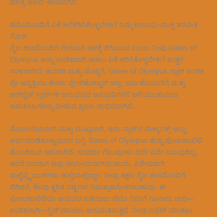
ಮಾತ್ರ ಆಟದ-ಹಣವಾಗಿದೆ.
ಡೆಮೊದೊಂದಿಗೆ ಏಕೆ ತಲೆಕೆಡಿಸಿಕೊಳ್ಳಬೇಕು? ನಿಮ್ಮ ಅಪಾಯ-ಮುಕ್ತ ತರಬೇತಿ
ಸೆಷನ್
ನೈಜ ಹಣದೊಂದಿಗೆ ನೇರವಾಗಿ ಆಳಕ್ಕೆ ಜಿಗಿಯುವ ಬದಲು ನೀವು Gates of
Olympus ಅನ್ನು ಉಚಿತವಾಗಿ ಆಡಲು ಏಕೆ ಆರಿಸಿಕೊಳ್ಳಬೇಕು? ಉತ್ತರ
ಸರಳವಾಗಿದೆ: ತಯಾರಿ ಮತ್ತು ಮೆಚ್ಚುಗೆ. Gates of Olympus ಸ್ಲಾಟ್ ಉಚಿತ
ಪ್ಲೇ ಆವೃತ್ತಿಯು ಕೇವಲ ಪ್ಲೇಸ್‌ಹೋಲ್ಡರ್ ಅಲ್ಲ; ಇದು ಹೊಸಬರಿಗೆ ಮತ್ತು
ಆನ್‌ಲೈನ್ ಸ್ಲಾಟ್‌ಗಳ ಅನುಭವದ ಅನುಭವಿಗಳಿಗೆ ಅಳೆಯಬಹುದಾದ
ಅನುಕೂಲಗಳನ್ನು ನೀಡುವ ಪ್ರಬಲ ಸಾಧನವಾಗಿದೆ.
ಮೊದಲನೆಯದಾಗಿ ಮತ್ತು ಮುಖ್ಯವಾಗಿ, ಇದು ಸ್ಲಾಟ್‌ನ ಮೆಕ್ಯಾನಿಕ್ಸ್ ಅನ್ನು
ಅರ್ಥಮಾಡಿಕೊಳ್ಳುವುದರ ಬಗ್ಗೆ. Gates of Olympus ಹೆಚ್ಚು ವೋಲಟಾಲಿಟಿ
ಹೊಂದಿರುವ ಆಟವಾಗಿದೆ. ಇದರರ್ಥ ಗೆಲುವುಗಳು ಪದೇ ಪದೇ ಬರುವುದಿಲ್ಲ,
ಆದರೆ ಬಂದಾಗ ಅವು ಗಣನೀಯವಾಗಿರಬಹುದು, ವಿಶೇಷವಾಗಿ
ಮಲ್ಟಿಪ್ಲೈಯರ್‌ಗಳು ಚಾಲ್ತಿಯಲ್ಲಿದ್ದಾಗ. ನೀವು ತಕ್ಷಣ ನೈಜ ಹಣದೊಂದಿಗೆ
ಜಿಗಿದರೆ, ಕೆಲವು ತ್ವರಿತ ನಷ್ಟಗಳು ನಿರುತ್ಸಾಹಗೊಳಿಸಬಹುದು. ಈ
ವೋಲಟಾಲಿಟಿಯ
ಅನುಭವ
ಪಡೆಯಲು ಡೆಮೊ ನಿಮಗೆ ನೂರಾರು ಬಾರಿ—
ಉಚಿತವಾಗಿ—ಸ್ಪಿನ್ ಮಾಡಲು ಅನುಮತಿಸುತ್ತದೆ. ನೀವು ಬಜೆಟ್ ಮಾಡಲು