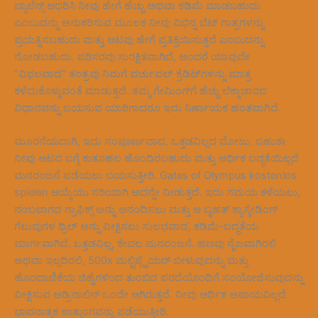
ಬ್ಯಾಲೆನ್ಸ್ ಆಧರಿಸಿ ನೀವು ಹೇಗೆ ಹೆಚ್ಚು ಅಥವಾ ಕಡಿಮೆ ಮಾಡಬಹುದು
ಎಂಬುದನ್ನು ಅನುಕರಿಸುವ ಮೂಲಕ ನೀವು ವಿಭಿನ್ನ ಬೆಟ್ ಗಾತ್ರಗಳನ್ನು
ಪ್ರಯತ್ನಿಸಬಹುದು ಮತ್ತು ಆಟವು ಹೇಗೆ ಪ್ರತಿಕ್ರಿಯಿಸುತ್ತದೆ ಎಂಬುದನ್ನು
ನೋಡಬಹುದು. ಪರಿಸರವು ಸುರಕ್ಷಿತವಾಗಿದೆ, ಅಂದರೆ ಯಾವುದೇ
“ವಿಫಲವಾದ” ತಂತ್ರವು ನಿಮಗೆ ವರ್ಚುವಲ್ ಕ್ರೆಡಿಟ್‌ಗಳನ್ನು ಮಾತ್ರ
ಕಳೆದುಕೊಳ್ಳುವಂತೆ ಮಾಡುತ್ತದೆ. ತಮ್ಮ ಗೇಮಿಂಗ್‌ಗೆ ಹೆಚ್ಚು ಲೆಕ್ಕಾಚಾರದ
ವಿಧಾನವನ್ನು ಬಯಸುವ ಯಾರಿಗಾದರೂ ಇದು ನಿರ್ಣಾಯಕ ಹಂತವಾಗಿದೆ.
ಮೂರನೆಯದಾಗಿ, ಇದು ಸಂಪೂರ್ಣವಾದ, ಒತ್ತಡವಿಲ್ಲದ ಮೋಜು. ಬಹುಶಃ
ನೀವು ಆಟದ ಬಗ್ಗೆ ಕುತೂಹಲ ಹೊಂದಿರಬಹುದು ಮತ್ತು ಆರ್ಥಿಕ ಬದ್ಧತೆಯಿಲ್ಲದೆ
ಮನರಂಜನೆ ಪಡೆಯಲು ಬಯಸುತ್ತೀರಿ. Gates of Olympus kostenlos
spielen ಆಯ್ಕೆಯು ಸರಿಯಾಗಿ ಅದನ್ನೇ ನೀಡುತ್ತದೆ. ಇದು ಸಮಯ ಕಳೆಯಲು,
ನಂಬಲಾಗದ ಗ್ರಾಫಿಕ್ಸ್ ಅನ್ನು ಆನಂದಿಸಲು ಮತ್ತು ಆ ಬೃಹತ್ ಕ್ಯಾಸ್ಕೇಡಿಂಗ್
ಗೆಲುವುಗಳ ಥ್ರಿಲ್ ಅನ್ನು ವೀಕ್ಷಿಸಲು ಸುಲಭವಾದ, ಕಡಿಮೆ-ಬದ್ಧತೆಯ
ಮಾರ್ಗವಾಗಿದೆ. ಒತ್ತಡವಿಲ್ಲ, ಕೇವಲ ಮನರಂಜನೆ. ಹಣವು ನೈಜವಾಗಿರಲಿ
ಅಥವಾ ಇಲ್ಲದಿರಲಿ, 500x ಮಲ್ಟಿಪ್ಲೈಯರ್ ಬೀಳುವುದನ್ನು ಮತ್ತು
ಹೊಂದಾಣಿಕೆಯ ಚಿಹ್ನೆಗಳಿಂದ ತುಂಬಿದ ಪರದೆಯೊಂದಿಗೆ ಸಂಯೋಜಿಸುವುದನ್ನು
ವೀಕ್ಷಿಸುವ ಅಡ್ರಿನಾಲಿನ್ ಒಂದೇ ಆಗಿರುತ್ತದೆ. ನೀವು ಆರ್ಥಿಕ ಅಪಾಯವಿಲ್ಲದೆ
ಭಾವನಾತ್ಮಕ ಉತ್ತುಂಗವನ್ನು ಪಡೆಯುತ್ತೀರಿ.