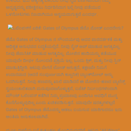
ಉಳಿದಿದೆ. ಇದು ಅತ್ಯಗತ್ಯ ಏಕೆಂದರೆ ನೀವು ನೈಜ ಪಣಗಳೊಂದಿಗೆ ನಿಮ್ಮ
ಅದೃಷ್ಟವನ್ನು ಪರೀಕ್ಷಿಸಲು ನಿರ್ಧರಿಸಿದಾಗ ಇಲ್ಲಿ ನೀವು ಪಡೆಯುವ
ಒಳನೋಟಗಳು ನಿಜವಾಗಿಯೂ ಅನ್ವಯವಾಗುತ್ತವೆ ಎಂದರ್ಥ.
ಡೆಮೊ Gates of Olympus ನ ಸೌಂದರ್ಯವು ಅದರ ಪಾರದರ್ಶಕತೆ ಮತ್ತು
ಅಧಿಕೃತ ಅನುಭವದ ಬದ್ಧತೆಯಲ್ಲಿದೆ. ನೀವು ಸೈನ್ ಅಪ್ ಮಾಡುವ ಅಗತ್ಯವಿಲ್ಲ.
ನೀವು ಡೆಪಾಸಿಟ್ ಮಾಡುವ ಅಗತ್ಯವಿಲ್ಲ. ಮೋಜಿನ ಹಾದಿಯನ್ನು ತಡೆಯುವ
ಯಾವುದೇ ದೀರ್ಘ ನೋಂದಣಿ ಪ್ರಕ್ರಿಯೆ ಇಲ್ಲ. ಒಂದು ಕ್ಲಿಕ್, ಮತ್ತು ನೀವು ಸ್ಪಿನ್
ಮಾಡುತ್ತಿದ್ದೀರಿ. ಆಟವು ಬೇಗನೆ ಲೋಡ್ ಆಗುತ್ತದೆ, ತಕ್ಷಣವೇ ನಿಮಗೆ
ಉದಾರವಾದ (ಆದರೆ ಸಂಪೂರ್ಣವಾಗಿ ಕಾಲ್ಪನಿಕ) ಬ್ಯಾಂಕ್‌ರೋಲ್ ಅನ್ನು
ಒದಗಿಸುತ್ತದೆ. ನೀವು ಹಣವನ್ನು ಖಾಲಿ ಮಾಡಿದರೆ ಈ ಮೋಜಿನ-ಹಣದ ಬ್ಯಾಲೆನ್ಸ್
ಸ್ವಯಂಚಾಲಿತವಾಗಿ ಮರುಪೂರಣಗೊಳ್ಳುತ್ತದೆ, ಬಜೆಟ್ ನಿರ್ಬಂಧಗಳಿಂದಾಗಿ
ಮೌಂಟ್ ಒಲಿಂಪಸ್ ಕಡೆಗಿನ ನಿಮ್ಮ ಪ್ರಯಾಣವು ಎಂದಿಗೂ ಅವಧಿಗೆ ಮುನ್ನ
ಕೊನೆಗೊಳ್ಳುವುದಿಲ್ಲ ಎಂದು ಖಚಿತಪಡಿಸುತ್ತದೆ. ಯಾವುದೇ ಷರತ್ತುಗಳಿಲ್ಲದೆ
Gates of Olympus ಡೆಮೊವನ್ನು ಆಡಲು ಬಯಸುವ ಯಾರಿಗಾದರೂ ಇದು
ಅಂತಿಮ ಅನುಕೂಲವಾಗಿದೆ.
ಮೂಲ ರಚನೆಯ ಬಗ್ಗೆ ಕುತೂಹಲ ಹೊಂದಿರುವವರಿಗೆ, ಆಟವು “All Ways”