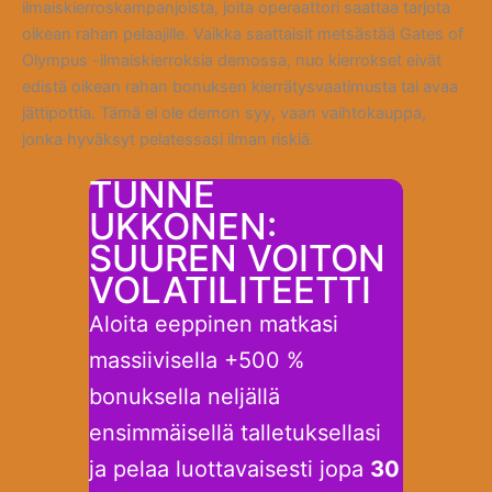
ilmaiskierroskampanjoista, joita operaattori saattaa tarjota
oikean rahan pelaajille. Vaikka saattaisit metsästää Gates of
Olympus -ilmaiskierroksia demossa, nuo kierrokset eivät
edistä oikean rahan bonuksen kierrätysvaatimusta tai avaa
jättipottia. Tämä ei ole demon syy, vaan vaihtokauppa,
jonka hyväksyt pelatessasi ilman riskiä.
TUNNE
UKKONEN:
SUUREN VOITON
VOLATILITEETTI
Aloita eeppinen matkasi
massiivisella +500 %
bonuksella neljällä
ensimmäisellä talletuksellasi
ja pelaa luottavaisesti jopa
30