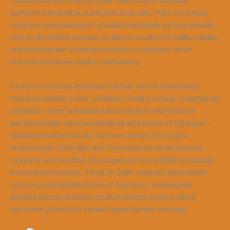
Tumble-toiminto (tai vyöryvät rullat) toimii: voittavat
symbolit katoavat ja uudet putoavat alas, mikä voi johtaa
voittojen ketjureaktioihin yhdellä maksetulla pyöräytyksellä.
Sitä on jännittävä seurata, ja demon avulla voit hallita näiden
moninkertaisten voittosekvenssien odotuksen ilman
stressiä todellisen saldosi vaihtelusta.
Eikä sovi unohtaa esityksen tähteä: kerroinsymboleita.
Nämä siivekkäät pallot, väriltään vihreitä, sinisiä, violetteja tai
punaisia, voivat laskeutua satunnaisesti millä tahansa
pyöräytyksellä sekä peruspelissä että Gates of Olympus -
ilmaiskierroskierroksella, kantaen arvoja 2x:stä aina
massiiviseen 500x:ään asti. Peruspelissä ne tehostavat
nykyistä vyöryvoittoa. Bonuspelissä ne kerätään ja
lisätään
kokonaiskertoimeen. Tämä on pelin valtavan potentiaalin
ydin, ja pyörittämällä Gates of Olympus -kolikkopelin
ilmaista demoa todistat omakohtaisesti, kuinka nämä
kertoimet yhdistyvät luoden legendaarisia maksuja.