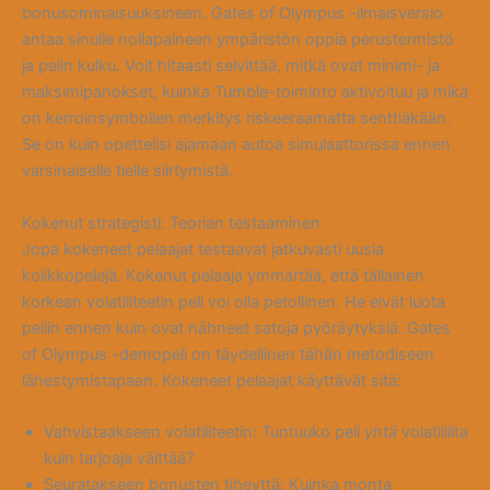
bonusominaisuuksineen. Gates of Olympus -ilmaisversio
antaa sinulle nollapaineen ympäristön oppia perustermistö
ja pelin kulku. Voit hitaasti selvittää, mitkä ovat minimi- ja
maksimipanokset, kuinka Tumble-toiminto aktivoituu ja mikä
on kerroinsymbolien merkitys riskeeraamatta senttiäkään.
Se on kuin opettelisi ajamaan autoa simulaattorissa ennen
varsinaiselle tielle siirtymistä.
Kokenut strategisti: Teorian testaaminen
Jopa kokeneet pelaajat testaavat jatkuvasti uusia
kolikkopelejä. Kokenut pelaaja ymmärtää, että tällainen
korkean volatiliteetin peli voi olla petollinen. He eivät luota
peliin ennen kuin ovat nähneet satoja pyöräytyksiä. Gates
of Olympus -demopeli on täydellinen tähän metodiseen
lähestymistapaan. Kokeneet pelaajat käyttävät sitä:
Vahvistaakseen volatiliteetin: Tuntuuko peli
yhtä
volatiililta
kuin tarjoaja väittää?
Seuratakseen bonusten tiheyttä: Kuinka monta