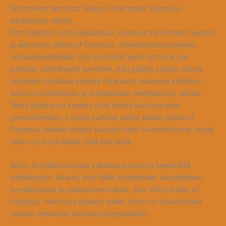
Siirtyminen demosta oikean rahan peliin: Olympus-
tukikohtasi valinta
Olet hallinnut vyörymekaniikan, tuntenut kertoimien huuman
ja aktivoinut Gates of Olympus -ilmaiskierrosbonuksen
virtuaalikrediiteilläsi. Nyt ymmärrät pelin rytmin ja sen
korkean volatiliteetin luonteen. Kun päätät olevasi valmis
etsimään todellisia aarteita Zeukselta, seuraava kriittinen
askel on luotettavan ja maineikkaan nettikasinon valinta.
Tämä päätös on kenties yhtä tärkeä kuin itse pelin
ymmärtäminen. Löydät parhaat paikat pelata Gates of
Olympus oikealla rahalla suoraan tältä sivustoltamme, mutta
sinun on hyvä tietää, mitä itse etsiä.
Sinun ei pitäisi koskaan sukeltaa kasinoon tekemättä
kotiläksyjäsi. Muista, että täällä määritetään taloudellinen
turvallisuutesi ja pelaamisesi reiluus. Kun siirryt Gates of
Olympus -demosta oikeaan peliin, sinun on keskityttävä
useisiin keskeisiin luottamussignaaleihin: