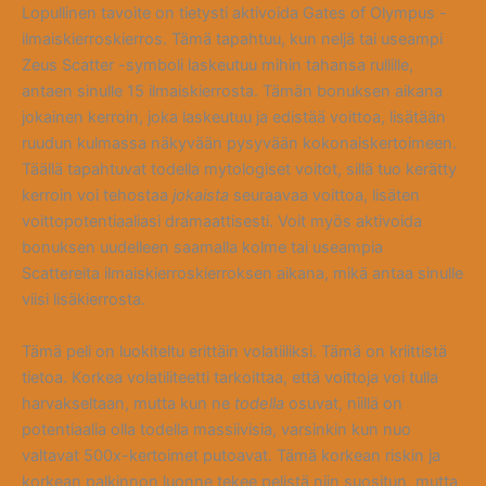
Lopullinen tavoite on tietysti aktivoida Gates of Olympus -
ilmaiskierroskierros. Tämä tapahtuu, kun neljä tai useampi
Zeus Scatter -symboli laskeutuu mihin tahansa rullille,
antaen sinulle 15 ilmaiskierrosta. Tämän bonuksen aikana
jokainen kerroin, joka laskeutuu ja edistää voittoa, lisätään
ruudun kulmassa näkyvään pysyvään kokonaiskertoimeen.
Täällä tapahtuvat todella mytologiset voitot, sillä tuo kerätty
kerroin voi tehostaa
jokaista
seuraavaa voittoa, lisäten
voittopotentiaaliasi dramaattisesti. Voit myös aktivoida
bonuksen uudelleen saamalla kolme tai useampia
Scattereita ilmaiskierroskierroksen aikana, mikä antaa sinulle
viisi lisäkierrosta.
Tämä peli on luokiteltu erittäin volatiiliksi. Tämä on kriittistä
tietoa. Korkea volatiliteetti tarkoittaa, että voittoja voi tulla
harvakseltaan, mutta kun ne
todella
osuvat, niillä on
potentiaalia olla todella massiivisia, varsinkin kun nuo
valtavat 500x-kertoimet putoavat. Tämä korkean riskin ja
korkean palkinnon luonne tekee pelistä niin suositun, mutta