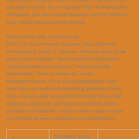
taloudellista huolta. Se on Pragmatic Playn korkealaatuinen
viihdetuote, jota saat kuluttaa ilmaiseksi, tarjoten loistavan
tavan tappaa aikaa ja poistaa stressiä.
Pääsy kaikkiin pelin ominaisuuksiin
Toisin kuin jotkut ilmaiset tarjoukset, jotka rajoittavat
ominaisuuksia, Gates of Olympus -demopeli antaa sinulle
pääsyn aivan kaikkeen. Tämä sisältää mahdollisuuden
”Ostaa ilmaiskierrosominaisuus” (missä saatavilla)
leikkirahallasi. Tämä on valtava etu, koska
ilmaiskierroskierros on se, missä legendaariset voitot
tapahtuvat, kun kertoimet kerätään ja lasketaan yhteen.
Osto-ominaisuuden testaaminen demossa antaa sinun
määrittää, pidätkö sen ajoituksesta ja kustannuksista
suhteessa mahdolliseen maksuun ilman satojen eurojen
kuluttamista oikeassa valuutassa sen kokeilemiseen.
Mitä demo antaa