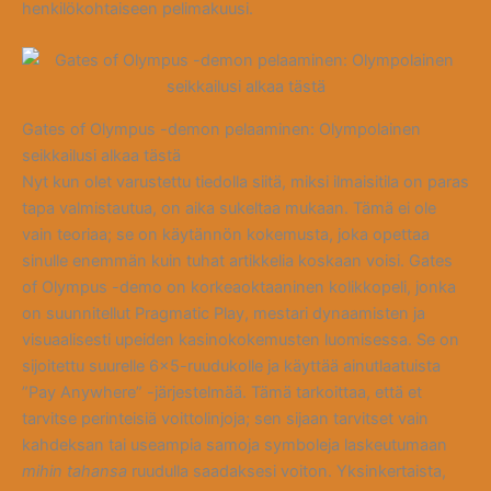
henkilökohtaiseen pelimakuusi.
Gates of Olympus -demon pelaaminen: Olympolainen
seikkailusi alkaa tästä
Nyt kun olet varustettu tiedolla siitä, miksi ilmaisitila on paras
tapa valmistautua, on aika sukeltaa mukaan. Tämä ei ole
vain teoriaa; se on käytännön kokemusta, joka opettaa
sinulle enemmän kuin tuhat artikkelia koskaan voisi. Gates
of Olympus -demo on korkeaoktaaninen kolikkopeli, jonka
on suunnitellut Pragmatic Play, mestari dynaamisten ja
visuaalisesti upeiden kasinokokemusten luomisessa. Se on
sijoitettu suurelle 6×5-ruudukolle ja käyttää ainutlaatuista
”Pay Anywhere” -järjestelmää. Tämä tarkoittaa, että et
tarvitse perinteisiä voittolinjoja; sen sijaan tarvitset vain
kahdeksan tai useampia samoja symboleja laskeutumaan
mihin tahansa
ruudulla saadaksesi voiton. Yksinkertaista,