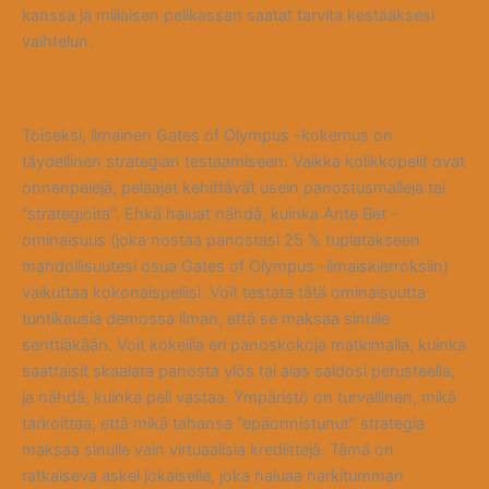
kanssa ja millaisen pelikassan saatat tarvita kestääksesi
vaihtelun.
Toiseksi, ilmainen Gates of Olympus -kokemus on
täydellinen strategian testaamiseen. Vaikka kolikkopelit ovat
onnenpelejä, pelaajat kehittävät usein panostusmalleja tai
”strategioita”. Ehkä haluat nähdä, kuinka Ante Bet -
ominaisuus (joka nostaa panostasi 25 % tuplatakseen
mahdollisuutesi osua Gates of Olympus -ilmaiskierroksiin)
vaikuttaa kokonaispeliisi. Voit testata tätä ominaisuutta
tuntikausia demossa ilman, että se maksaa sinulle
senttiäkään. Voit kokeilla eri panoskokoja matkimalla, kuinka
saattaisit skaalata panosta ylös tai alas saldosi perusteella,
ja nähdä, kuinka peli vastaa. Ympäristö on turvallinen, mikä
tarkoittaa, että mikä tahansa ”epäonnistunut” strategia
maksaa sinulle vain virtuaalisia krediittejä. Tämä on
ratkaiseva askel jokaiselle, joka haluaa harkitumman