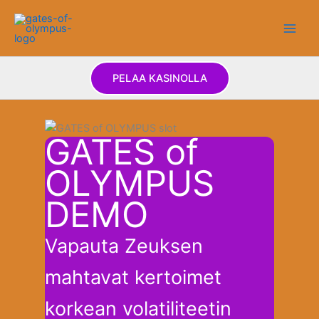
Siirry
sisältöön
PELAA KASINOLLA
GATES of
OLYMPUS
DEMO
Vapauta Zeuksen
mahtavat kertoimet
korkean volatiliteetin