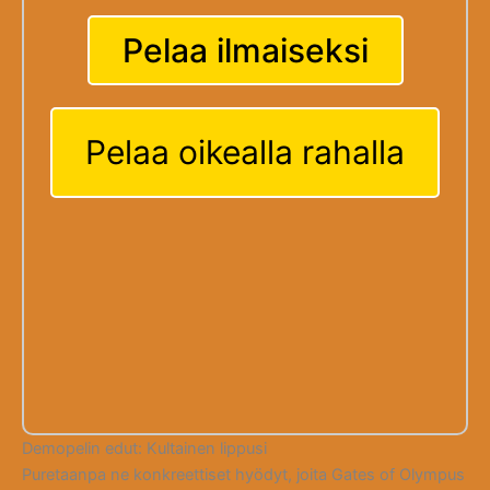
Pelaa ilmaiseksi
Pelaa oikealla rahalla
Demopelin edut: Kultainen lippusi
Puretaanpa ne konkreettiset hyödyt, joita Gates of Olympus