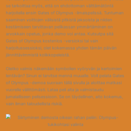
se tarkoittaa myös, että on ehdottoman välttämätöntä
harjoitella ensin Gates of Olympus -ilmaispelissä. Tuntuman
saaminen voittojen välisistä pitkistä jaksoista ja niiden
kestämiseen tarvittavan pelikassan ymmärtäminen on
arvokkain opetus, jonka demo voi antaa. Kutsutpa sitä
Gates of Olympus kostenlos -versioksi tai vain
harjoitussessioksi, olet kokemassa yhden tämän päivän
jännittävimmistä kolikkopeleistä.
Oletko valmis näkemään symbolien vyöryvän ja kertoimien
lentävän? Sinun ei tarvitse mennä muualle. Voit pelata Gates
of Olympus -demoa suoraan tällä sivulla ja aloittaa matkasi
vuorelle välittömästi. Lataa peli alta ja valmistaudu
jumalalliseen pelisessioon. Se on täydellinen, aito kokemus,
vain ilman taloudellista riskiä.