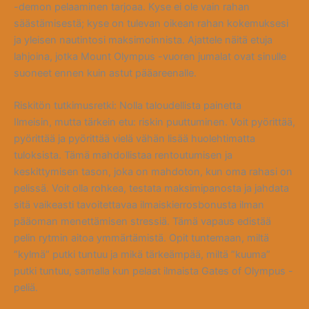
-demon pelaaminen tarjoaa. Kyse ei ole vain rahan
säästämisestä; kyse on tulevan oikean rahan kokemuksesi
ja yleisen nautintosi maksimoinnista. Ajattele näitä etuja
lahjoina, jotka Mount Olympus -vuoren jumalat ovat sinulle
suoneet ennen kuin astut pääareenalle.
Riskitön tutkimusretki: Nolla taloudellista painetta
Ilmeisin, mutta tärkein etu: riskin puuttuminen. Voit pyörittää,
pyörittää ja pyörittää vielä vähän lisää huolehtimatta
tuloksista. Tämä mahdollistaa rentoutumisen ja
keskittymisen tason, joka on mahdoton, kun oma rahasi on
pelissä. Voit olla rohkea, testata maksimipanosta ja jahdata
sitä vaikeasti tavoitettavaa ilmaiskierrosbonusta ilman
pääoman menettämisen stressiä. Tämä vapaus edistää
pelin rytmin aitoa ymmärtämistä. Opit tuntemaan, miltä
”kylmä” putki tuntuu ja mikä tärkeämpää, miltä ”kuuma”
putki tuntuu, samalla kun pelaat ilmaista Gates of Olympus -
peliä.