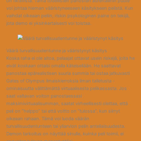
on fiktiivistä. Tämä todellisten panosten adrenaliinin puute
voi johtaa hieman vääristyneeseen käsitykseen pelistä. Kun
vaihdat oikeaan peliin, riskin psykologinen paine on tekijä,
jota demo ei yksinkertaisesti voi toistaa.
Väärä turvallisuudentunne ja vääristynyt käsitys
Koska raha ei ole aitoa, pelaajat ottavat usein riskejä, joita he
eivät
koskaan
ottaisi omalla käteisellään. He saattavat
panostaa epärealistisen suuria summia tai ostaa jatkuvasti
Gates of Olympus ilmaiskierroksia ilman talletusta -
ominaisuutta välittämättä virtuaalisesta pelikassasta. Jos
saat valtavan voiton panostaessasi
maksimivirtuaalisumman, saatat virheellisesti olettaa, että
peli on ”helppo” tai että voitto on ”tulossa”, kun siirryt
oikeaan rahaan. Tämä voi luoda väärän
turvallisuudentunteen tai yliarvion pelin anteliaisuudesta.
Demon tarkoitus on näyttää sinulle,
kuinka
peli toimii, ei