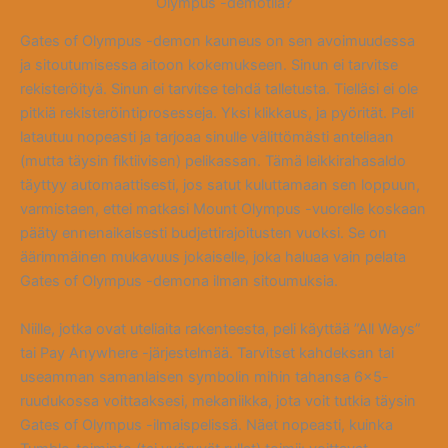
Gates of Olympus -demon kauneus on sen avoimuudessa
ja sitoutumisessa aitoon kokemukseen. Sinun ei tarvitse
rekisteröityä. Sinun ei tarvitse tehdä talletusta. Tielläsi ei ole
pitkiä rekisteröintiprosesseja. Yksi klikkaus, ja pyörität. Peli
latautuu nopeasti ja tarjoaa sinulle välittömästi anteliaan
(mutta täysin fiktiivisen) pelikassan. Tämä leikkirahasaldo
täyttyy automaattisesti, jos satut kuluttamaan sen loppuun,
varmistaen, ettei matkasi Mount Olympus -vuorelle koskaan
pääty ennenaikaisesti budjettirajoitusten vuoksi. Se on
äärimmäinen mukavuus jokaiselle, joka haluaa vain pelata
Gates of Olympus -demona ilman sitoumuksia.
Niille, jotka ovat uteliaita rakenteesta, peli käyttää ”All Ways”
tai Pay Anywhere -järjestelmää. Tarvitset kahdeksan tai
useamman samanlaisen symbolin mihin tahansa 6×5-
ruudukossa voittaaksesi, mekaniikka, jota voit tutkia täysin
Gates of Olympus -ilmaispelissä. Näet nopeasti, kuinka