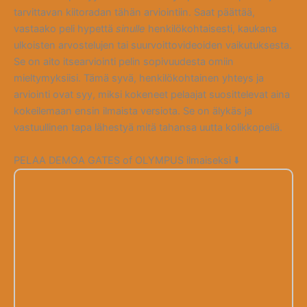
tarvittavan kiitoradan tähän arviointiin. Saat päättää,
vastaako peli hypettä
sinulle
henkilökohtaisesti, kaukana
ulkoisten arvostelujen tai suurvoittovideoiden vaikutuksesta.
Se on aito itsearviointi pelin sopivuudesta omiin
mieltymyksiisi. Tämä syvä, henkilökohtainen yhteys ja
arviointi ovat syy, miksi kokeneet pelaajat suosittelevat aina
kokeilemaan ensin ilmaista versiota. Se on älykäs ja
vastuullinen tapa lähestyä mitä tahansa uutta kolikkopeliä.
PELAA DEMOA GATES of OLYMPUS ilmaiseksi ⬇️